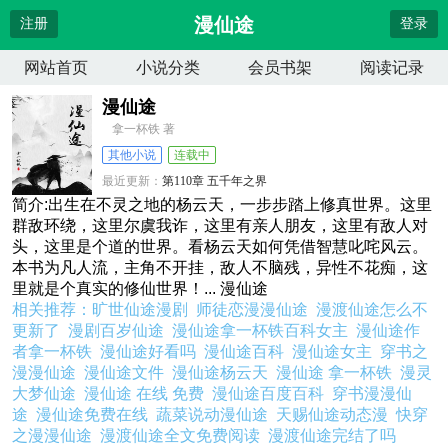
漫仙途
注册
登录
网站首页
小说分类
会员书架
阅读记录
漫仙途
拿一杯铁 著
其他小说
连载中
最近更新：
第110章 五千年之界
更新时间：
2026-07-30 05:36:15
简介:出生在不灵之地的杨云天，一步步踏上修真世界。这里
群敌环绕，这里尔虞我诈，这里有亲人朋友，这里有敌人对
头，这里是个道的世界。看杨云天如何凭借智慧叱咤风云。
本书为凡人流，主角不开挂，敌人不脑残，异性不花痴，这
里就是个真实的修仙世界！... 漫仙途
相关推荐：
旷世仙途漫剧
师徒恋漫漫仙途
漫渡仙途怎么不
更新了
漫剧百岁仙途
漫仙途拿一杯铁百科女主
漫仙途作
者拿一杯铁
漫仙途好看吗
漫仙途百科
漫仙途女主
穿书之
漫漫仙途
漫仙途文件
漫仙途杨云天
漫仙途 拿一杯铁
漫灵
大梦仙途
漫仙途 在线 免费
漫仙途百度百科
穿书漫漫仙
途
漫仙途免费在线
蔬菜说动漫仙途
天赐仙途动态漫
快穿
之漫漫仙途
漫渡仙途全文免费阅读
漫渡仙途完结了吗