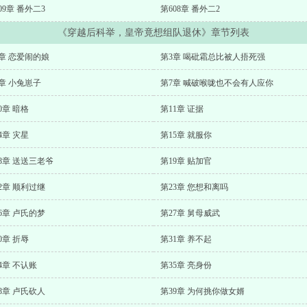
09章 番外二3
第608章 番外二2
《穿越后科举，皇帝竟想组队退休》章节列表
章 恋爱闹的娘
第3章 喝砒霜总比被人捂死强
章 小兔崽子
第7章 喊破喉咙也不会有人应你
0章 暗格
第11章 证据
4章 灾星
第15章 就服你
8章 送送三老爷
第19章 贴加官
2章 顺利过继
第23章 您想和离吗
6章 卢氏的梦
第27章 舅母威武
0章 折辱
第31章 养不起
4章 不认账
第35章 亮身份
8章 卢氏砍人
第39章 为何挑你做女婿