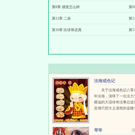
第8章 感觉怎么样
第9
第12章 二叔
第1
第16章 比珍珠还真
第1
法海戒色记
关于法海戒色记八零
年法海，演绎了一出法力
横溢的大湿传奇没事总逆
贫僧只想大义凛然的追随
后，趁丫不注意，偷偷给
而已。本书的宗旨看，修
悟，淡定人生。...
琴帝