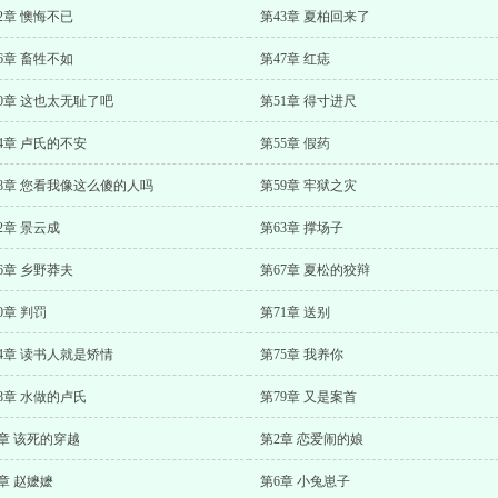
2章 懊悔不已
第43章 夏柏回来了
6章 畜牲不如
第47章 红痣
0章 这也太无耻了吧
第51章 得寸进尺
4章 卢氏的不安
第55章 假药
58章 您看我像这么傻的人吗
第59章 牢狱之灾
2章 景云成
第63章 撑场子
6章 乡野莽夫
第67章 夏松的狡辩
0章 判罚
第71章 送别
4章 读书人就是矫情
第75章 我养你
8章 水做的卢氏
第79章 又是案首
章 该死的穿越
第2章 恋爱闹的娘
章 赵嬷嬷
第6章 小兔崽子