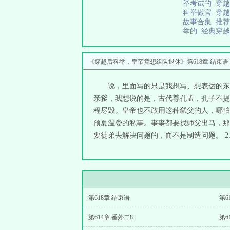
举考试的
穿
科举做官
穿
故事合集
推
举的
经典穿
《穿越后科举，皇帝竟想组队退休》第618章 结束语
说，里面写的只是我想写、想表达的东
亲爹，我想说的是，古代尊孔孟，孔子不提
程尽毁。皇帝也不敢用这种弑父的人，哪怕
预夏温娄的私事。事事都要找师父出马，那
要徒弟去解决问题的，而不是制造问题。 2
第618章 结束语
第6
第614章 番外二8
第6