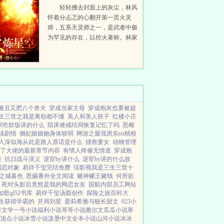
轻轻拂去封面上的灰尘，林风
怀着分忐忑的心翻开第一页火灵
师，五系天灵师之一，是武者中极
为罕见的存在，以控火著称。林家
少年，手执长枪，孤身踏上武者之
路。这是一个浩瀚而神秘的世界，
这是一个星空最强者的崛起之路。
一人，一火，炼尽...
雌丑又肥八个兽夫
穿成当家主母
穿成炮灰也要被超
生三世之我是离怨都不懂
美人和美人胚子
红楼小庄
家吃软饭讲的什么
陪床难戒结局恢复记忆了吗
恶雌
续剧情
侧妃娘娘她身体较弱
网游之最强房东txt精校
入深似海从此是路人原话是什么
拯救妻女
动物管理
了大佬的最新章节内容
有情人终修无情道
穿成炮
块
抗日战斗演义
逆宦by讲什么
逆宦by讲的什么故
网恋对象
易烊千玺完结免费
综影视我是三生三世十
光之城暮色
恩赐番外全文阅读
赌神赌王赌钱
何所欲
死对头影后竟然是我的网恋女友
国航内部员工网站
歌gl52书库
易烊千玺汤圆创作
探险之旅百科大
生获得学霸的
开局刘星
爱莉希雅与舰长甜文
023小
者文学
一号小说
福利小说
哥哥小说
雅尔文
瓜瓜小说
寒
顶点小说
冰雪小说
泼墨中文
全本小说
山河小说
冰冰