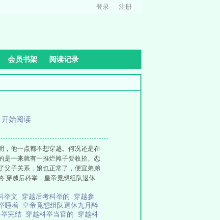
登录
注册
会员书架
阅读记录
、
开始阅读
明，他一点都不想穿越。何况还是在
的是一来就有一推烂摊子要收拾。恋
了父子关系，娘也正常了，便宜弟弟
终 穿越后科举，皇帝竟想组队退休
科举文
穿越后考科举的
穿越参
科举睡着
皇帝竟想组队退休九月醉
科举完结
穿越科举当官的
穿越科