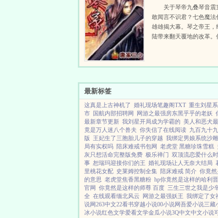
关于琴帝九叠琴音震
敢闻言不识君？七色魔法
雄雄揭大幕。琴之帝王，
陆带来翻天覆地的改革。
古绝今的赤子琴心的出现
魔法师，在碧空海之中悄
生。...
最新标签
这真是上古神机了
婚礼现场笔趣阁TXT
重生刘星系
市
国航内部招聘网
网游之最强房东黑乎乎的老妖
最新章节更新
我刘星开局成为学霸的
美人和恶犬
竟是万人迷八个兽夫
你失信了在线阅读
九百九十
版
王妃生了三胞胎儿子的穿越
我绑定男娘系统沙
局有实权吗
陪床难戒书包网
老虎堂 黑糖珍珠雪糕
灰只想活命完整版免费
极乐禅门
双顶流恋爱什么
事
恕瑞玛迎接你们的王
婚礼现场让人无奈大结局
里桃花女配
史莱姆控制全集
陪床难戒 简介
你竟然
的意思
老虎堂焦香黑糖粉
hp你竟然是这样的哈利
官网
你竟然是这样的师尊 百度
三生三世之我是少
全
在线观看缅北风云
网游之最强妖王
我绑定了女
说网
263中文
22看书
穿越小说
00小说网
吾爱小说
三藏
冰小说
红色文学
爱看文学
金瓜小说
3Q中文
中文小说