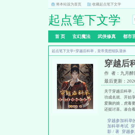
将本站设为首页
收藏起点笔下文学
起点笔下文学
首 页
玄幻魔法
武侠修真
都市
起点笔下文学
>
穿越后科举，皇帝竟想组队退休
穿越后
作 者：九月醉
最后更新：2026-0
关于穿越后科举
功成名就、开始
爱脑的娘，虎毒
还挺讨喜。凑合
穿越参加科举
加科举考试
影 / 著
穿越