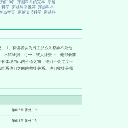
榜前10名
穿越科举的完本
穿越
越 科举
穿越科举推荐
穿越科举
科举当考官
穿越读书科举
穿越科
。 1、有读者认为男主那么久都弄不死他
，不留证据，可一旦被人怀疑上，他都会前
没有体现自己的价值之前，他们不会过度干
来维系他们之间的师徒关系。他们收徒是需
第615章 番外二9
第611章 番外二5