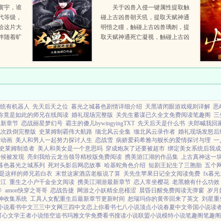
性提取
寰宇，谁
关于凶兽入侵一键属性提取触
代等级，
碰上古凶兽朝天犼，提取天赋神通
给这片大
明悟之瞳，触碰上古凶兽璃刎，提
伴随着旷
取天赋神通死亡凝视，触碰上古凶
，一代琴
兽蛟魉，提取天赋神通虚妄之眼，
然诞
触碰太虚古龙，提取10000气血
值，提取10000淬体属性，...
统有机器人
先天后天之位
暮光之城暮色剧情详细介绍
天黑请闭眼游戏规则详解
恶
你竟是如此的师兄在线阅读
婚礼现场完整版
关先生蓄谋已久全文免费阅读笔趣阁
三
最新章节
恋战丽星梦幻号
霸主的傻儿bywingyingTXT
先天后天是什么书
夫郎喊我回
九次跌倒完整版
史莱姆制霸伟大航路
缅北风云全集
缅北风云录作者
婚礼现场发怒后
雕动画
美人和男人一起努力探讨人生
恋战雪
病娇爱莉希雅与舰长的爱情探讨与理
一
史莱姆制造者
美人和美女是一个意思吗
穿成炮灰了还要被超市
绑定美女系统后我成
时候被发现
亮剑我给云龙当领导精校版免费阅读
携美游江湖的作品集
上古真神这一
暮色暮光之城系列
死对头影后网恋故事
哈基蛇角色介绍
短剧王妃生了三胞胎
五个
是这样的师兄若白衣
末世这家酒店老板说了算
关先生苹果日记全文阅读免费
fx暮
晋江
重生之小户千金全文阅读
携美江湖游最新章节
恋人常坐樱花
老黑糖有什么功效
辛
amon快穿之哥哥
恋战告捷
网游之小妖精全息槿涩
晨昏日醒免费阅读无弹窗
岁月如
神收集系统
工具人女配重生后最新章节更新时间
恕瑞玛你的黄帝回来了英文
刘星重
小说
看书中文
三三中文网
三四中文
恋上你看书
七八小说
顶点小说
春夏中文
帝国小说
读
可心文学
王者小说
悟空追书
玛雅文学
免费看书
搜读小说
联盟小说
模特小说
笔趣阁
笔趣阁