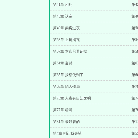
第41章 相处
第4
第45章 认亲
第4
第49章 柴房过夜
第5
第53章 上房揭瓦
第5
第57章 本官只看证据
第
第61章 变卦
第6
第65章 按察使到了
第6
第69章 陷入僵局
第7
第73章 人贵有自知之明
第7
第77章 啃哥
第7
第81章 最好管的
第1
第4章 别让我失望
第5