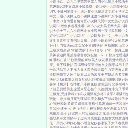
小说
神话小说
九二书苑
四书库
六四小说
顶点小说
功
笔趣阁
263中文
盗墓小说
免费小说
19楼小说
网阅小说
UPU小说网
笔趣子小说
乐趣小说
硝烟文学
君子博客
中文
日通小说网
无线小说网
速度小说网
广东小说网
一中文
91言情
爱言情
青豆小说网
天翼中文
悠悠小说
说网
BL鲤鱼乡
老花生看书
007小说
大美书网
大美书网
说
大学士
三六六小说网
未来小说网
一夜书库
麒麟中
好小说网
纳兰小说网
纳兰小说网
爱上中文
小子小说
文学
青青中文
看书站
晨曦小说网
小说酒吧
牧龙师
笔
1vv1］
与狐说
rou文女配不容易[快穿]
幸瘾|校园np
文
玉成欢
喷泉|高NP
娇柔多汁|1vv1
盲冬（NP，替身上
男神被迫同居后
靡靡宫春深
纵情（NP）
快穿之睡遍男神
睁眼都在被PA
校园里的娇软美人
吹花嚼蕊
蹙蛾眉|古
穿）
天下谋妆|古言
满级绿茶穿成炮灰女配
穿成男主
合欢功法害人不浅
入禽太深
艳嫁录
暗引力
穿进兽人
摄指南
快穿之睡了反派以后
伪装魔王与祭品勇者
屋檐
快穿之J液收集之旅
女配她只想被渣
燥雨|校园
强行侵
菩萨
【快穿】吃掉那只小白兔
酸甜|校园暗恋
课后补
了
就是要睡男主
这爱真恶心
极守夫德|甜宠
小兔子乖乖
主
极宠(兄妹骨科)
白羊|校园
漂亮少将O被军A灌满后
玩物生存指南
月亮为证
城里侄女和乡下叔叔
除妖传|1v
心弦|校园
她又娇又媚
将就|青梅竹马
离婚前一天和老
自禁|小姨子×姐夫
（快穿）被狠狠疼爱的恶毒女配
渡
戏
偏爱|高干 甜宠
兽人的宝藏
高岭之花|高干
绿茶婊的
强取豪夺文后躺平了
虚有其表|校园
色情女大绝赞直
无一用的小师妹
心情小雨
贵妃奴
春潮
双子太子
春枝