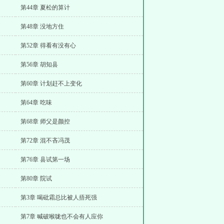
第44章 夏松的算计
第48章 没地方住
第52章 得看有没有心
第56章 胡知县
第60章 计划赶不上变化
第64章 吃味
第68章 师父是颜控
第72章 混不吝冯茂
第76章 县试第一场
第80章 院试
第3章 喝砒霜总比被人捂死强
第7章 喊破喉咙也不会有人应你