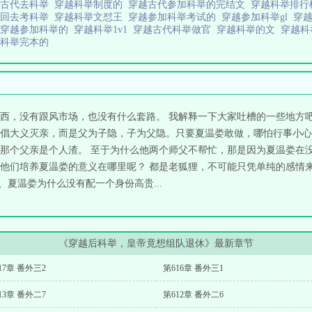
越古代去科举
穿越科举制度的
穿越古代参加科举的完结文
穿越科举排行
越回去考科举
穿越科举文怼王
穿越参加科举考试的
穿越参加科举gl
穿
荐穿越参加科举的
穿越科举1v1
穿越古代科举做官
穿越科举的文
穿越
越科举完本的
西，没有跟风市场，也没有什么套路。 我解释一下大家吐槽的一些地方吧
倡大义灭亲，而是父为子隐，子为父隐。只要夏温娄敢做，哪怕行事小心
那个父亲是个人渣。 至于为什么他两个师父不帮忙，那是因为夏温娄在
他们培养夏温娄的意义在哪里呢？ 都是老狐狸，不可能只凭单纯的感情
、夏温娄为什么没有配一个身份高贵...
《穿越后科举，皇帝竟想组队退休》最新章节
17章 番外三2
第616章 番外三1
13章 番外二7
第612章 番外二6