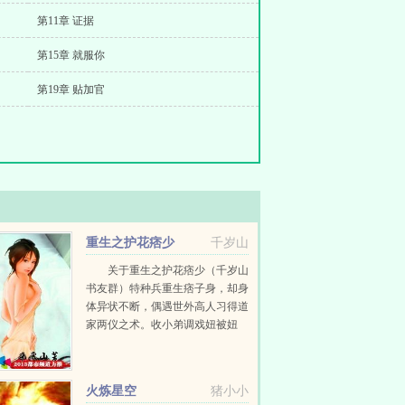
第11章 证据
第15章 就服你
第19章 贴加官
重生之护花痞少
千岁山
关于重生之护花痞少（千岁山
书友群）特种兵重生痞子身，却身
体异状不断，偶遇世外高人习得道
家两仪之术。收小弟调戏妞被妞
泡。杭天秉着人人为我我为人人的
原则，助人为乐的高尚情操，满足
各色美女。天哥为什么他们都打不
火炼星空
猪小小
过你？那是因为我会太...