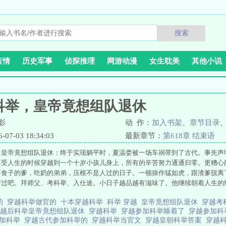
搜索
言情
历史军事
侦探推理
网游动漫
女生耽美
其他小说
科举，皇帝竟想组队退休
影
动 作：
加入书架
、
章节目录
7-03 18:34:03
最新章节：
第618章 结束语
，皇帝竟想组队退休：终于实现躺平时，夏温娄被一场车祸带到了古代。事先声
享受人生的时候穿越到一个十岁小孩儿身上，所有的辛苦努力通通归零。更糟心
要食子的爹，吃奶的弟弟，压根不是人过的日子。一顿操作猛如虎，跟渣爹脱离
着过吧。拜师父、考科举、入仕途。小日子越品越有滋味了。他继续朝着人生的
的
穿越科举做官的
十本穿越科举
科举 穿越
皇帝竟想组队退休
穿越考
穿越后科举皇帝竟想组队退休
穿越科举
穿越参加科举睡着了
穿越参加
参加科举
穿越古代参加科举的
穿越科举当官文
穿越皇朝科举答案
穿越