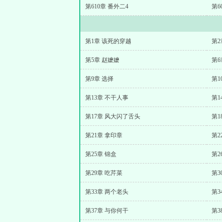
第610章 番外二4
第6
第1章 该死的穿越
第2
第5章 赵嬷嬷
第6
第9章 选择
第1
第13章 不干人事
第1
第17章 风大闪了舌头
第1
第21章 拿印章
第2
第25章 锦盒
第2
第29章 吃芹菜
第3
第33章 两个老头
第3
第37章 与你何干
第3