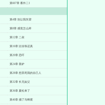
第607章 番外二1
第4章 别让我失望
第8章 感觉怎么样
第12章 二叔
第16章 比珍珠还真
第20章 恐吓
第24章 善妒
第28章 想弄死我的自己人
第32章 长兄如父
第36章 夏松来了
第40章 捅了马蜂窝