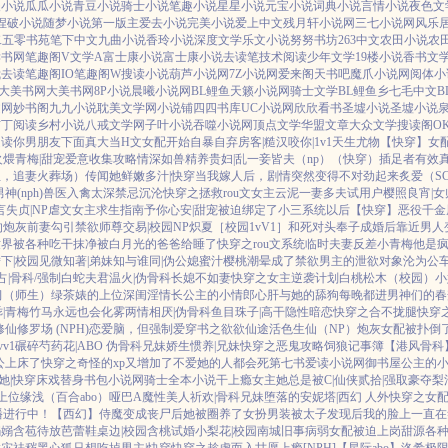
夫小说
瓜瓜小说
青豆小说
骑士小说
笔趣小说
星星小说
元宝小说
词典小说
言情小说
夜色文
捏破小说
随梦小说
第一版主
爱去小说
完美小说
爱上中文
残月轩小说网
三七小说网
风乐
二五零书苑
笔下中文
九曲小说
香玲小说
深度文学
乐文小说
努努书坊
263中文
农田小说
农
读书网
笔趣阁V
文学A
富士康小说
富士康小说
去读笔
技术阅读
少年文学
19楼小说
香书文
我去读
笔趣阁IO
笔趣阁W
搜读小说
葫芦小说网
7Z小说网
爱来阁
天书吧
魔爪小说网
阅体小
大美书网
大美书网
8P小说
晨曦小说网
BL鲤鱼
天籁小说网
骑士文学
BL鲤鱼乡
七毛中文
B
文网
妙书阁
九九小说
耽美文学网
小说铺
四四书库
UC小说网
欣欣看书
圣墟小说
圣墟小说
布丁阅读
乡村小说
八戒文学网
子叶小说
吞噬小说网
顶点文学
华盟文章
大众文学
搜读阁
O
趣读
你男朋友下面真大
当H文女配开始自暴自弃
房客|糙汉
咬你|1v1
天生尤物【快穿】
女
火煨青梅|甜宠
爱意收集攻略
情深如兽
精养贵妇|乱
一妾皆夫（np）
（快穿）插足者
有效
位，追妻火葬场）
传闻她鲜嫩多汁|快穿
当我嫁人后，剧情突然变得不对劲起来
炙爱（S
(nph)
兽医
入禽太深
禁忌沉沦
快穿之拯救rou文女主
云泥
一妻多夫试用户
樱照良宵|
言
失贞|NP
虐文女主求生指南
予你心安|甜宠
被迫绑定了小三系统以后【快穿】
恶役千金
的炮灰前妻
勾引禁欲师尊
交易|校园NP
炽夏［校园1vV1］
和死对头奉子成婚后
靠近男人
世界被各种吃干抹净
被白月光的爸爸给睡了
快穿之rou文系统
临时夫妻
反差小青梅
他是
下|校园
见微知著|弟妹
知与谁同|伪公媳
蜜汁樱桃
潮晕
成了禁欲男主的泄欲对象
沦为公
占|骨科/强制
白蛇夫君
温火|伪骨科
长媳不如妻
快穿之女主逆袭计划
白桃松木（校园）
小
习（师生）
绿茶婊的上位
深闺淫情
长公主的小情郎
心肝与她的舔狗
每晚都进男神们的春
|青梅竹马
永远也会化雾
两情相厌|伪骨科
鱼目珠子|高干
隐性暗恋
快穿之合不拢腿
快穿
修仙修罗场 (NPH)
恋爱脑，但强制爱
穿书之欲欲仙途
活色生仙（NP）
炮灰女配被扑倒
v1
碾碎芍药花|ABO 伪骨科兄妹
娇生惯养|兄妹
快穿之恶鬼攻略
饲狼记事簿
【港风骨科
公上床了
快穿之奇怪的xp又增加了
不爱她的人都会死
第七书
爱读小说网
御书屋
公主的
她|快穿
床戏替身
书包小说网
骑士全本小说
干上瘾
女主她总是被C|仙侠
贰拾|强取豪夺
梨
上位
缘浅（百合abo）哑巴A
魔性美人
祈欢|骨科兄妹
堕落的安妮塔|西幻 人外
快穿之女
播进行中！
【西幻】侍魔
变成丧尸后她被圈养了
女扮男装被太子发现后
我的脸上一直在
嫋嫋
含苞待放
芭蕾鞋
桌边|校园
含桃
试婚
小梨花|校园
南城旧事
病弱女配被迫上岗
甜源
各