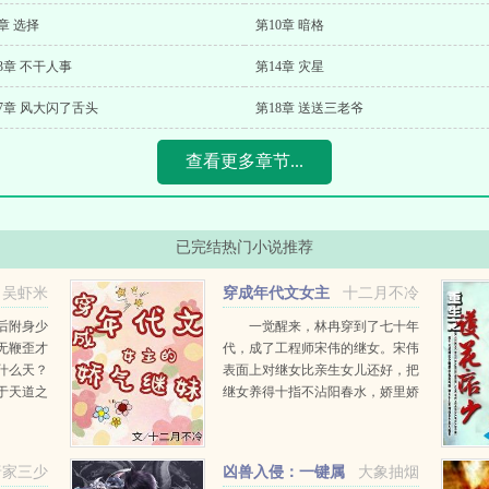
章 选择
第10章 暗格
3章 不干人事
第14章 灾星
7章 风大闪了舌头
第18章 送送三老爷
查看更多章节...
已完结热门小说推荐
吴虾米
穿成年代文女主
十二月不冷
的娇气继妹
后附身少
一觉醒来，林冉穿到了七十年
无鞭歪才
代，成了工程师宋伟的继女。宋伟
什么天？
表面上对继女比亲生女儿还好，把
于天道之
继女养得十指不沾阳春水，娇里娇
他一板砖
气像作精，实际上只是为了培养和
真笑事，
激励亲生女儿，让她更成才，同时
也可以将继妹养废无法争...
唐家三少
凶兽入侵：一键属
大象抽烟