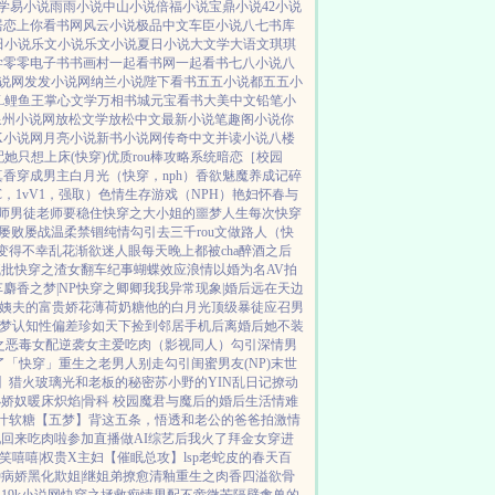
学
易小说
雨雨小说
中山小说
倍福小说
宝鼎小说
42小说
居
恋上你看书网
风云小说
极品中文
车臣小说
八七书库
田小说
乐文小说
乐文小说
夏日小说
大文学
大语文
琪琪
学
零零电子书
书画村
一起看书网
一起看书
七八小说
八
说网
发发小说网
纳兰小说
陛下看书
五五小说都
五五小
L鲤鱼王
掌心文学
万相书城
元宝看书
大美中文
铅笔小
泉州小说网
放松文学
放松中文
最新小说
笔趣阁小说
你
K小说网
月亮小说
新书小说网
传奇中文
并读小说
八楼
配她只想上床(快穿)
优质rou棒攻略系统
暗恋［校园
真香
穿成男主白月光（快穿，nph）
香欲
魅魔养成记
碎
C，1vV1，强取）
色情生存游戏（NPH）
艳妇怀春
与
女师男徒
老师要稳住
快穿之大小姐的噩梦人生
每次快穿
屡败屡战
温柔禁锢
纯情勾引
去三千rou文做路人（快
变得不幸
乱花渐欲迷人眼
每天晚上都被cha
醉酒之后
疯批
快穿之渣女翻车纪事
蝴蝶效应
浪情
以婚为名
AV拍
车
麝香之梦|NP
快穿之卿卿我我
异常现象|婚后
远在天边
姨夫的富贵娇花
薄荷奶糖
他的白月光
顶级暴徒
应召男
梦
认知性偏差
珍如天下
捡到邻居手机后
离婚后她不装
之恶毒女配逆袭
女主爱吃肉
（影视同人）勾引深情男
了「快穿」
重生之老男人别走
勾引闺蜜男友(NP)
末世
】猎火
玻璃光
和老板的秘密
苏小野的YIN乱日记
撩动
小娇奴
暖床
炽焰|骨科 校园
魔君与魔后的婚后生活
情难
汁软糖
【五梦】背这五条，悟透
和老公的爸爸拍激情
配回来吃肉啦
参加直播做AI综艺后我火了
拜金女穿进
笑嘻嘻|权贵X主妇
【催眠总攻】lsp老蛇皮的春天
百
种病娇黑化
欺姐|继姐弟
撩愈
清釉
重生之肉香四溢
欲骨