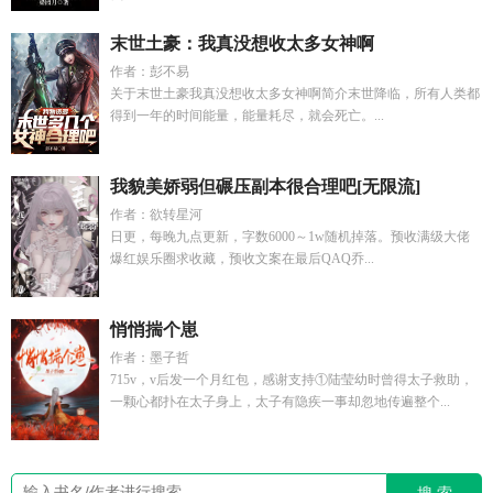
末世土豪：我真没想收太多女神啊
作者：彭不易
关于末世土豪我真没想收太多女神啊简介末世降临，所有人类都
得到一年的时间能量，能量耗尽，就会死亡。...
我貌美娇弱但碾压副本很合理吧[无限流]
作者：欲转星河
日更，每晚九点更新，字数6000～1w随机掉落。预收满级大佬
爆红娱乐圈求收藏，预收文案在最后QAQ乔...
悄悄揣个崽
作者：墨子哲
715v，v后发一个月红包，感谢支持①陆莹幼时曾得太子救助，
一颗心都扑在太子身上，太子有隐疾一事却忽地传遍整个...