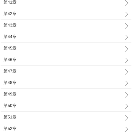
第41章
第42章
第43章
第44章
第45章
第46章
第47章
第48章
第49章
第50章
第51章
第52章