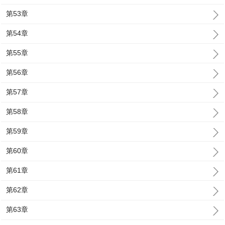
第53章
第54章
第55章
第56章
第57章
第58章
第59章
第60章
第61章
第62章
第63章