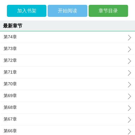
加入书架
开始阅读
章节目录
最新章节
第74章
第73章
第72章
第71章
第70章
第69章
第68章
第67章
第66章