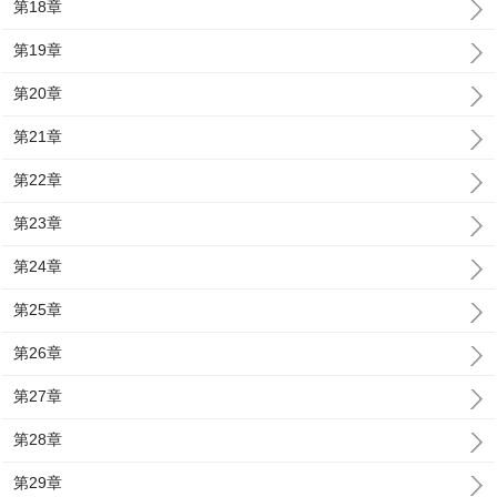
第18章
第19章
第20章
第21章
第22章
第23章
第24章
第25章
第26章
第27章
第28章
第29章