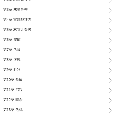
第3章 寒星异变
第4章 雷霆战狂刀
第5章 林雪儿晋级
第6章 震惊
第7章 危险
第8章 逆境
第9章 胜利
第10章 觉醒
第11章 启程
第12章 暗杀
第13章 危机