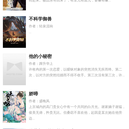
转起来。极品东哥回来了，有里儿有面儿，要嘛有嘛...
不科学御兽
作者：轻泉流响
...
他的小秘密
作者：蹿升华上
许攸冉的第一次恋爱，以暧昧对象的突然消失无疾而终。第二
次，以对方的突然结婚而不得不收手。第三次没有第三次，许...
娇啼
作者：盛晚风
上京城内的高门贵女心中有一个共同的白月光。谢家嫡子谢韫，
俊美无俦，矜贵无比。但桑窈不喜欢他，起因是某次她在他旁
边...