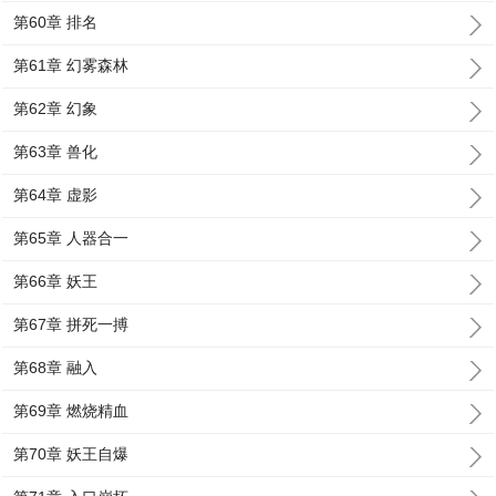
第60章 排名
第61章 幻雾森林
第62章 幻象
第63章 兽化
第64章 虚影
第65章 人器合一
第66章 妖王
第67章 拼死一搏
第68章 融入
第69章 燃烧精血
第70章 妖王自爆