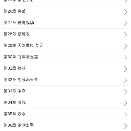
第26章 突破
第27章 神魔战场
第28章 镇魔眼
第29章 天阶魔枪 焚天
第30章 万年寒玉莲
第31章 收获
第32章 断续寒玉果
第33章 争夺
第34章 激战
第35章 轰杀
第36章 沧渊出手