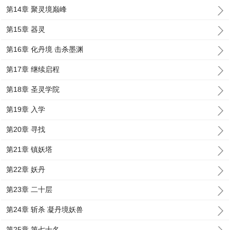
第14章 聚灵境巅峰
第15章 器灵
第16章 化丹境 击杀墨渊
第17章 继续启程
第18章 圣灵学院
第19章 入学
第20章 寻找
第21章 镇妖塔
第22章 妖丹
第23章 二十层
第24章 斩杀 凝丹境妖兽
第25章 第七十名