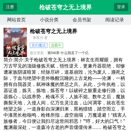
枪破苍穹之无上境界
注册
登录
网站首页
小说分类
会员书架
阅读记录
枪破苍穹之无上境界
寒星月 著
玄幻魔法
连载中
最近更新：
第946章 什么我丢了一个亿
更新时间：
2026-08-06 18:42:51
简介:简介:关于枪破苍穹之无上境界：林玄生而耀眼，拥有
万古罕见的顶级修炼天赋，悟性逆天，更兼丹器双绝，却惨
遭家族阴谋暗算，经脉尽碎，道基崩毁，沦为废人，濒死之
际，于血与绝望中意外唤醒沉睡的上古龙枪——沧渊，一柄
拥有自我器灵，弑神诛魔的禁忌之兵。从此，少年执枪，以
器证道，炼天，炼地，炼苍穹！以破碎之躯重走修行路，以
器炼心，以战养势，枪魂不灭，人族不熄。数年之后，魔族
撕裂天地，入侵人间，亿万生灵泣血，山河凋零，就在苍生
绝望之际，一道身影自深渊归来，黑袍猎猎，踏空而立，手
中漆黑长枪嗡鸣，枪锋所指，虚空崩塌，万魔退避！“残害人
族修者，今日便让我扫尽这世间邪恶！”“哼，好大的口气！”
魔渊最深处，一道森冷古老的声音缓缓传来…… 枪破苍穹之