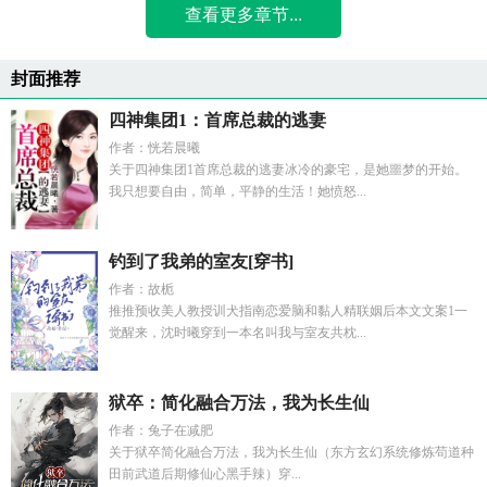
查看更多章节...
封面推荐
四神集团1：首席总裁的逃妻
作者：恍若晨曦
关于四神集团1首席总裁的逃妻冰冷的豪宅，是她噩梦的开始。
我只想要自由，简单，平静的生活！她愤怒...
钓到了我弟的室友[穿书]
作者：故栀
推推预收美人教授训犬指南恋爱脑和黏人精联姻后本文文案1一
觉醒来，沈时曦穿到一本名叫我与室友共枕...
狱卒：简化融合万法，我为长生仙
作者：兔子在减肥
关于狱卒简化融合万法，我为长生仙（东方玄幻系统修炼苟道种
田前武道后期修仙心黑手辣）穿...