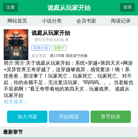
诡庭从玩家开始
注册
登录
网站首页
小说分类
会员书架
阅读记录
诡庭从玩家开始
爱吃古帝的大白兔 著
其他小说
连载中
最近更新：
第1378章 系统攻守对换
更新时间：
2026-07-17 02:09:35
简介:简介:关于诡庭从玩家开始：系统+穿越+第四天灾+网游
+灵异世界王奇穿越了，这穿越够诡异，感觉要凉！咦！系
统爸爸，那没事了！玩家死亡，玩家死亡，玩家死亡。对不
起，你的余额不足，无法复活玩家。“呜呜呜。。。当老板也
不容易啊！”看王奇带着他的第四天灾，玩遍诡界。 诡庭从
玩家开始
相关推荐：
加入书架
开始阅读
章节目录
最新章节