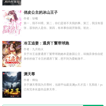
俏皮公主的冰山王子
作者：珍曦
第一，我不叫喂。第二，你们是谁不关我的事。第三，我没有嚣
张，嚣张的人是你。第四，有本事你就开除我。初次...
冷王追妻：通房丫鬟带球跑
作者：九月焰火
关于冷王追妻通房丫鬟带球跑她本是敌国公主，却抛弃身份自贬
身价的做了冷王的通房丫鬟，想不到为爱献身不...
渊天尊
作者：烽仙
关于渊天尊我为天尊时，当踏平仙庭吴渊ps天才流！无系统！ps
已有完本长篇作品寒天帝...