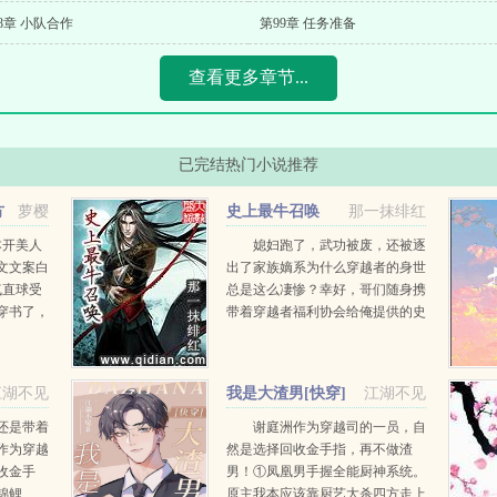
8章 小队合作
第99章 任务准备
查看更多章节...
已完结热门小说推荐
方
萝樱
史上最牛召唤
那一抹绯红
本开美人
媳妇跑了，武功被废，还被逐
文文案白
出了家族嫡系为什么穿越者的身世
气直球受
总是这么凄惨？幸好，哥们随身携
穿书了，
带着穿越者福利协会给俺提供的史
子。书里
上最牛召唤空间！刀剑枪械...
美色，被
江湖不见
我是大渣男[快穿]
江湖不见
还是带着
谢庭洲作为穿越司的一员，自
作为穿越
然是选择回收金手指，再不做渣
收金手
男！①凤凰男手握全能厨神系统。
锦鲤
原主我本应该靠厨艺大杀四方走上