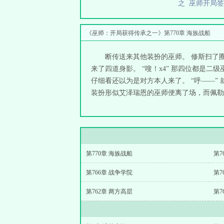
之
巫师开局
《巫师：开局获得传承之一》第770章 海族战船
断传送来其他装扮的巫师。 修斯扫了
来了四道身影。 “嗖！x4” 那四位都是
仔细看还以为是对方本人来了。 “呼——
装扮形似艾泽瑞恩的巫师便离了场，而佩勒斯
第770章 海族战船
第7
第766章 战争学院
第7
第762章 两方高层
第7