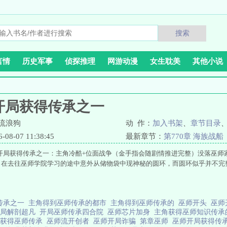
搜索
言情
历史军事
侦探推理
网游动漫
女生耽美
其他小说
开局获得传承之一
流浪狗
动 作：
加入书架
、
章节目录
8-07 11:38:45
最新章节：
第770章 海族战船
开局获得传承之一：主角冷酷+位面战争（金手指会随剧情推进完整）没落巫师
，在去往巫师学院学习的途中意外从储物袋中现神秘的圆环，而圆环似乎并不完
传承之一
主角得到巫师传承的都市
主角得到巫师传承的
巫师开头
巫师
开局解剖超凡
开局巫师传承四合院
巫师芯片加身
主角获得巫师知识传
局获得巫师传承
巫师流开创者
巫师开局诈骗
第章巫师
巫师开局获得传