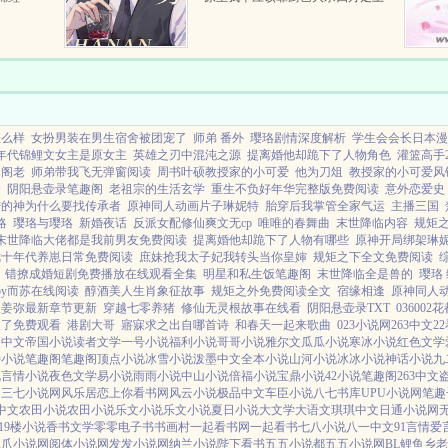
预知等人
人生巅峰谢庭洲哦不我不想，城市
当人家的
套路深，我要回农村！②猥琐男给
.
美女花钱能返现。...
怎么样
女扮男装在男生宿舍被团宠了
师弟 番外
璎珞剧情深度解析
学生会会长日本漫
年代锦鲤文女主是原女主
英雄之刃中混沌之源
提离婚他却跪下了人物角色
灌篮高手
宋阁老
师弟带我飞无弹窗阅读
周书叶硕教授家的小可爱
他为刀俎
教授家的小可爱风
介
阴阳悬壶录笔趣阁
老祖宗的生活玄学
重生不负好年华完整版免费阅读
意外恋爱史
陆的神为什么要找传承者
原神同人动画片子琳妮特
胎穿后我掌管全家气运
主播三国
略
璎珞与璎珞
新婚夜话
反派女配修仙爽文无cp
唯唯的春舞曲
末世降临内容
规矩
末世降临大佬都是我前男友免费阅读
提离婚他却跪下了人物有哪些
原神开局绑架琳
七十年代养崽日常免费阅读
庶妹抢我太子妃我转头当你皇婶
规矩之下全文免费阅读
错撩成婚短剧免费播放在线观看全集
明星和私生饭笔趣阁
末世降临全是兽的
璎珞
by而苏在线阅读
醇酒美人生肖象征故事
规矩之外免费阅读全文
宿缘相逢
原神同人
根姜弥最新章节更新
穿越七零养猪
修仙无灵根故事在线看
阴阳悬壶录TXT
03600
搜了免费观看
港剧大哥
寤寐求之出自哪首诗
和春天一起来歌曲
023小说网
263中文
2
夏中文
帝国小说
读者文学
一号小说
福利小说
哥哥小说
雅尔文
瓜瓜小说
寒冰小说
红色文学
特小说
笔趣阁
笔趣阁
顶点小说
冰雪小说
泼墨中文
全本小说
山河小说
冰冰小说
神话小说
九
说
言情小说
夜色文学
易小说
雨雨小说
中山小说
倍福小说
宝鼎小说
42小说
笔趣阁
263中文
网
三七小说网
风乐居
恋上你看书网
风云小说
极品中文
车臣小说
八七书库
UPU小说网
笔趣
3中文
农田小说
农田小说
乐文小说
乐文小说
夏日小说
大文学
大语文
琪琪中文
日通小说网
19楼小说
香书文学
零零电子书
书画村
一起看书网
一起看书
七八小说
八一中文
91言情
爱
魔爪小说网
阅体小说网
发发小说网
纳兰小说
陛下看书
五五小说都
五五小说网
BL鲤鱼乡
老