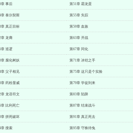
0章 事后
第51章 霜龙蛋
4章 泰尔契斯
第55章 失踪
8章 真正目标
第59章 血族
2章 龙裔
第63章 开战
6章 巡逻
第67章 同化
0章 腐化树妖
第71章 冰铠之手
4章 父子相见
第75章 这只是个实验
8章 药粉显威
第79章 学徒到来
2章 龙语符文
第83章 陷阱
6章 比利死亡
第87章 结束战斗
0章 拼死破坏
第91章 真正死去
4章 搜索
第95章 守株待兔