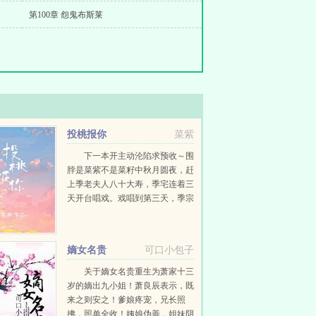
第100章 怨鬼布斯莱
投桃报你
菜紫
下一本开主动沦陷求预收～围
脖是菜紫不是菜籽中秋月圆夜，赶
上季老夫人八十大寿，季宅连着三
天开台唱戏。戏唱到第三天，季宗
良回来了。小厮连忙赶去通报四爷
回来了！四爷回来了！小姐少爷们
纷纷起身，...
嫡女名贵
可口小包子
关于嫡女名贵重生为萧家十三
岁的嫡出九小姐！萧良辰表示，既
来之则安之！爹娘疼宠，兄长照
拂，照单全收！姨娘伪善，姐妹阴