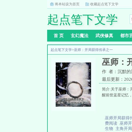
将本站设为首页
收藏起点笔下文学
起点笔下文学
首 页
玄幻魔法
武侠修真
都市
起点笔下文学
>
巫师：开局获得传承之一
巫师：
作 者：沉默的
最后更新：2026-0
简介:关于巫师：
醒前世蓝星记忆
巫师开局获得
费阅读
巫师
生物
主角开