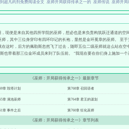
签到超凡药剂免费阅读全文
巫师开局获得传承之一的
巫师传说
巫师开局
圈，现便是来自其他四所学院的巫师，想必也是来负责构筑跃迁通道的空间
二级巫师，其中三位身穿印有四环印记的长袍，显然是金环冕章的巫师。 至
” 就在这时，后方的佩勒斯忽然飞了过去，随即五位二级巫师就这么站在空
也带着那三位金环成员来到了队伍前。 “我现在要在你们身上施加一个巫术
《巫师：开局获得传承之一》最新章节
69章 毁塔计划
第768章 召回语者
65章 满池巫师
第764章 君王的谋划
61章 事件之后
第760章 狂化巫师
《巫师：开局获得传承之一》章节列表