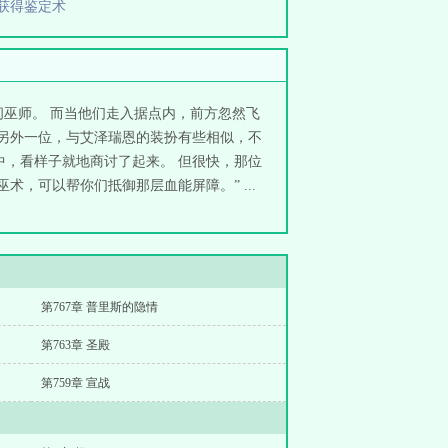
获得鉴定术
巫师。 而当他们走入据点内，前方忽然飞
于另外一位，与艾泽瑞恩的装扮有些相似，不
中，看样子就地商讨了起来。 但很快，那位
，可以帮你们抵御那层血能屏障。” ...
第767章 普里斯的隐情
第763章 圣殿
第759章 宣战