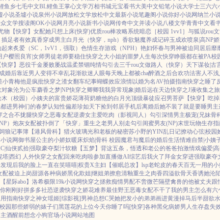
L鲤鱼乡
七毛中文
BL鲤鱼王
掌心文学
万相书城
元宝看书
大美中文
铅笔小说
大学士
三六六
墟小说
圣墟小说
泉州小说网
放松文学
放松中文
最新小说
笔趣阁小说
你好小说网
纳兰小
大众文学
搜读阁
OK小说网
月亮小说
新书小说网
传奇中文
并读小说
八楼文学
青青中文
看
尤物【快穿】
女配她只想上床(快穿)
优质rou棒攻略系统
暗恋［校园 1vv1］
与狐说
rou
）插足者
有效真香
穿成男主白月光（快穿，nph）
香欲
魅魔养成记
碎玉成欢
喷泉|高NP
娇
劲起来
炙爱（SC，1vV1，强取）
色情生存游戏（NPH）
艳妇怀春
与男神被迫同居后
靡
用户
樱照良宵|女师男徒
老师要稳住
快穿之大小姐的噩梦人生
每次快穿睁眼都在被PA
校
【快穿】
恶役千金屡败屡战
温柔禁锢
纯情勾引
去三千rou文做路人（快穿）
天下谋妆|古
成婚后
靠近男人变得不幸
乱花渐欲迷人眼
每天晚上都被cha
醉酒之后
合欢功法害人不浅
差小青梅
他是疯批
快穿之渣女翻车纪事
蝴蝶效应
浪情
以婚为名
AV拍摄指南
快穿之睡了
欲对象
沦为公车
麝香之梦|NP
快穿之卿卿我我
异常现象|婚后
远在天边
快穿之J液收集之旅
松木（校园）
小姨夫的富贵娇花
薄荷奶糖
他的白月光
顶级暴徒
应召男菩萨
【快穿】吃掉
晚都进男神们的春梦
认知性偏差
珍如天下
捡到邻居手机后
离婚后她不装了
就是要睡男主
穿之合不拢腿
快穿之恶毒女配逆袭
女主爱吃肉
（影视同人）勾引深情男主
极宠(兄妹骨科
NP）
炮灰女配被扑倒了「快穿」
重生之老男人别走
勾引闺蜜男友(NP)
末世玩物生存指
饲狼记事簿
【港风骨科】猎火
玻璃光
和老板的秘密
苏小野的YIN乱日记
撩动心弦|校园
读小说网
御书屋
公主的小娇奴
暖床
炽焰|骨科 校园
魔君与魔后的婚后生活
情难自禁|小姨
C|仙侠
贰拾|强取豪夺
梨汁软糖
【五梦】背这五条，悟透
和老公的爸爸拍激情戏
偏爱|高
塔|西幻 人外
快穿之女配回来吃肉啦
参加直播做AI综艺后我火了
拜金女穿进强取豪夺
子发现后
我的脸上一直在笑嘻嘻|权贵X主妇
【催眠总攻】lsp老蛇皮的春天
百无一用的小
女配被迫上岗
甜源
各种病娇黑化
欺姐|继姐弟
撩愈
清釉
重生之肉香四溢
欲骨天香
诱她沦
【星际abo】洛希极限
19k小说网
快穿之拯救痴情男配
不啻微芒
隔壁禽兽的他
被丈夫跟
你刚刚好
拼多多社恐逆袭
快穿之娇花难养
最佳野王
恶毒女配不干了
我的男主怎么有六
使用指南
快穿之神女瑶姬
[综影视]男神总想C哭她
把发小的弟弟画进黄漫掉马后
半甜欲水
|校园
那些娇弱的婊子们
黑莲花的上位
今天你睡了吗[快穿]
各种黑化病娇男
人生存盘失
男主
酒醒前想念小狗
官场小说
网站地图