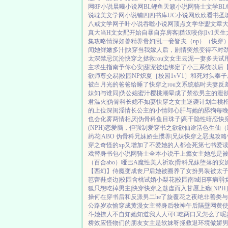
网
8P小说
晨曦小说网
BL鲤鱼
天籁小说网
骑士文学
B
说
耽美文学网
小说铺
四四书库
UC小说网
欣欣看书
圣
八戒文学网
子叶小说
吞噬小说网
顶点文学
华盟文章
真大
当H文女配开始自暴自弃
房客|糙汉
咬你|1v1
天生
集攻略
情深如兽
精养贵妇|乱
一妾皆夫（np）
（快穿
闻她鲜嫩多汁|快穿
当我嫁人后，剧情突然变得不对
太深
禁忌沉沦
快穿之拯救rou文女主
云泥
一妻多夫试
主求生指南
予你心安|甜宠
被迫绑定了小三系统以后
欲师尊
交易|校园NP
炽夏［校园1vV1］
和死对头奉子
被白月光的爸爸给睡了
快穿之rou文系统
临时夫妻
反
妹
知与谁同|伪公媳
蜜汁樱桃
潮晕
成了禁欲男主的泄
君
温火|伪骨科
长媳不如妻
快穿之女主逆袭计划
白桃
的上位
深闺淫情
长公主的小情郎
心肝与她的舔狗
每
也会化雾
两情相厌|伪骨科
鱼目珠子|高干
隐性暗恋
快
(NPH)
恋爱脑，但强制爱
穿书之欲欲仙途
活色生仙（
药花|ABO 伪骨科兄妹
娇生惯养|兄妹
快穿之恶鬼攻略
穿之奇怪的xp又增加了
不爱她的人都会死
第七书
爱
戏替身
书包小说网
骑士全本小说
干上瘾
女主她总是被
（百合abo）哑巴A
魔性美人
祈欢|骨科兄妹
堕落的安妮
【西幻】侍魔
变成丧尸后她被圈养了
女扮男装被太
芭蕾鞋
桌边|校园
含桃
试婚
小梨花|校园
南城旧事
病弱
狐只想吃掉男主|快穿
快穿之趁虚而入
甘愿上瘾[NPH]
操何在
穿书后和反派男二he了
旋覆花之夜
绝非善类
与
公路
岁欢愉
穿成黄漫女主替身后
牧神午后
隔壁网黄
斗
她撩人不自知
她知道我人人可C
吃两口又怎么了呢
桥效应
怪物们的朋友
女主是软妹呀
拯救退环境傲娇