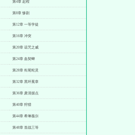
第4章 起程
第8章 惨剧
第12章 一等学徒
第16章 冲突
第20章 诅咒之威
第24章 血契蜱
第28章 衔尾蛇灵
第32章 黑环冕章
第36章 肃清据点
第40章 狩猎
第44章 希琳薇尔
第48章 首战三等