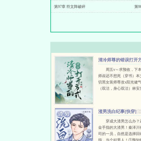
第97章 符文阵破碎
第9
清冷师尊的错误打开
式
周五v～求预收，下
师叔还不想死（穿书）本
切黑女装师尊攻x阳光健
（双洁，身心双洁）林安
成了原文里渣攻的倒霉儿
的渣攻是魔尊，生平最好
他辣手摧花的美人不计...
渣男洗白纪事[快穿]
穿成大渣男怎么办？
金手指的大渣男！秦泽川
司的一员，自然是选择回
指，当个好男人！①预知