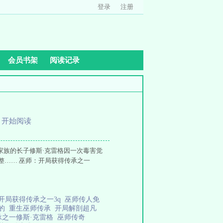
登录
注册
会员书架
阅读记录
、
开始阅读
家族的长子修斯·克雷格因一次毒害觉
整…… 巫师：开局获得传承之一
开局获得传承之一3q
巫师传人免
承的
重生巫师传承
开局解剖超凡
承之一修斯·克雷格
巫师传奇