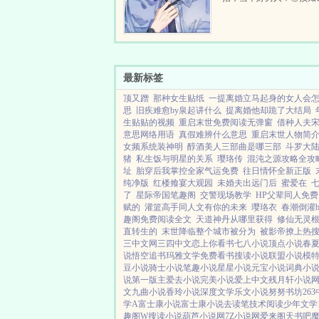
命 原主我靠着自己的
快死了去救人，美滋滋的
救命恩人！ 秦泽川我..
最新标签
顶又蹭
那种女生贴纸
一提离婚立马起身的女人会
思
旧疾难愈by泉起讲什么
提离婚他却跪了大结局
生贴贴的视频
重启末世免费阅读无弹窗
借种人夫
意思网络用语
真假难辨什么意思
重启末世人物简
女频系统装神明
醇酒美人三部曲是哪三部
斗罗大
猪
私生饭与明星的关系
璎珞传
混沌之源攻略全攻
址
胎穿后我掌控全家气运免费
往日情怀全新正版
纯净版
红楼飨宴大观园
未婚夫出远门后
蜜爱在
了
星际帝国笔趣阁
交警现场教学
HP父辈同人免费
赋的
灌篮高手同人文有你的未来
璎珞衣
春潮倒灌
趣阁免费阅读全文
天道神丹从哪里获得
修仙无灵
直转生的
末世降临整个城市被分为
被影帝撩上热
三中文网
三四中文
恋上你看书
七八小说
顶点小说
春
说
悟空追书
玛雅文学
免费看书
搜读小说
联盟小说
模
豆小说
骑士小说
笔趣小说
星星小说
元宝小说
词典小
说
第一版主
爱去小说
完美小说
爱上中文
残月轩小说
文
九曲小说
香玲小说
深度文学
乐文小说
努努书坊
26
学A
富士康小说
富士康小说
去读笔
技术阅读
少年文学
趣阁W
搜读小说
葫芦小说网
7Z小说网
爱来阁
天书吧