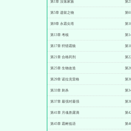
第1章 没落家族
第2
第5章 遗留之物
第6
第9章 永霜尖塔
第1
第13章 考核
第1
第17章 狩猎霜狼
第1
第21章 合格药剂
第2
第25章 生物改造
第2
第29章 诺拉克雷格
第3
第33章 刺杀
第3
第37章 最强对最强
第3
第41章 月魂兽露滴
第4
第45章 霜树低语
第4