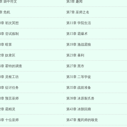
章 袋中符文
第3章 趣闻
章 危机
第7章 巫师之名
0章 初次冥想
第11章 学院生活
4章 尝试炼制
第15章 霜爆术
8章 暗算
第19章 激战霜狼
2章 奴隶区
第23章 暴利
6章 霍特的调查
第27章 黑市
0章 灵枢工坊
第31章 二等学徒
4章 征讨任务
第35章 战前准备
8章 预言巫师
第39章 冰原裂爪兽
2章 霜精灵
第43章 冰隙回廊
6章 十位巫师
第47章 魔药师的嗅觉