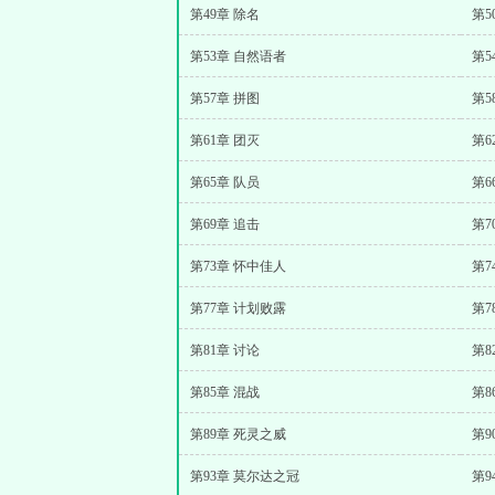
第49章 除名
第5
第53章 自然语者
第5
第57章 拼图
第5
第61章 团灭
第6
第65章 队员
第6
第69章 追击
第7
第73章 怀中佳人
第7
第77章 计划败露
第7
第81章 讨论
第8
第85章 混战
第8
第89章 死灵之威
第9
第93章 莫尔达之冠
第9