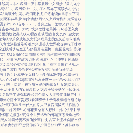
小说网
未来小说网
一夜书库
麒麟中文网
妙书阁
九九小
说网
纳兰小说网
爱上中文
小子小说
布丁阅读
乡村小说
书站
晨曦小说网
小说酒吧
牧龙师
笔趣读
你男朋友下面
文女配不容易[快穿]
幸瘾|校园np
文火煨青梅|甜宠
爱意收
柔多汁|1vv1
盲冬（NP，替身上位，追妻火葬场）
传
靡宫春深
纵情（NP）
快穿之睡遍男神(nph)
兽医
入禽
园里的娇软美人
吹花嚼蕊
蹙蛾眉|古言
失贞|NP
虐文女
言
满级绿茶穿成炮灰女配
穿成男主的炮灰前妻
勾引禁
入禽太深
艳嫁录
暗引力
穿进兽人世界被各种吃干抹净
反派以后
伪装魔王与祭品勇者
屋檐下|校园
见微知著|弟
女配她只想被渣
燥雨|校园
强行侵占|骨科/强制
白蛇夫
那只小白兔
酸甜|校园暗恋
课后补习（师生）
绿茶婊
这爱真恶心
极守夫德|甜宠
小兔子乖乖|青梅竹马
永远
)
白羊|校园
漂亮少将O被军A灌满后
修仙修罗场
南
月亮为证
城里侄女和乡下叔叔
除妖传|1vv1
碾碎芍
她又娇又媚
将就|青梅竹马
离婚前一天和老公上床了
快
子×姐夫
（快穿）被狠狠疼爱的恶毒女配
渡她|快穿
床
干 甜宠
兽人的宝藏
高岭之花|高干
绿茶婊的上位
缘浅
文后躺平了
虚有其表|校园
色情女大绝赞直播进行中！
师妹
心情小雨
贵妃奴
春潮
双子太子
春枝嫋嫋
含苞待放
陷
友情变质
重生年代文的路人甲
展宫眉
袚灾祛秽
黑心
情敌一起囚禁
甜心都想要
总有人想独占她
【快穿】节
个
炽阳之痕
[快穿]每个世界遇到的都是变态
天造地设|
|兄妹
冲喜侍妾
不羡仙|快穿仙侠 古言
上流社会|都市权
效后
有妻徒刑
只想要你的保护而已
权倾天下
荔枝姻
吊