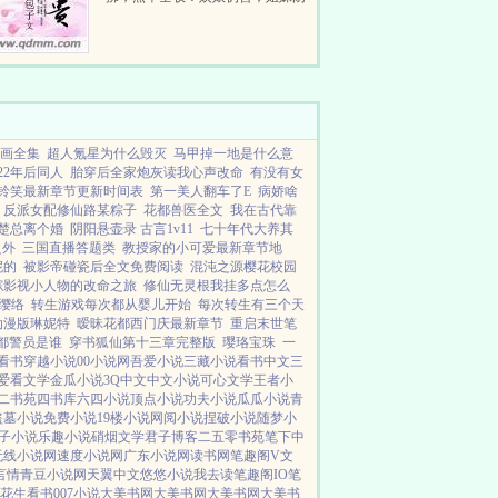
狠，来者不拒！前有银子本难赚，
后有良缘更难求，左有朝臣居心叵
测，右有权贵阴险陷害。她既占了
人家身子，自然就要替她护得...
画全集
超人氪星为什么毁灭
马甲掉一地是什么意
22年后同人
胎穿后全家炮灰读我心声改命
有没有女
铃笑最新章节更新时间表
第一美人翻车了E
病娇啥
反派女配修仙路某粽子
花都兽医全文
我在古代靠
楚总离个婚
阴阳悬壶录 古言1v11
七十年代大养其
之外
三国直播答题类
教授家的小可爱最新章节地
妮的
被影帝碰瓷后全文免费阅读
混沌之源樱花校园
综影视小人物的改命之旅
修仙无灵根我挂多点怎么
 缨络
转生游戏每次都从婴儿开始
每次转生有三个天
动漫版琳妮特
暧昧花都西门庆最新章节
重启末世笔
2花都警员是谁
穿书狐仙第十三章完整版
璎珞宝珠
一
2看书
穿越小说
00小说网
吾爱小说
三藏小说
看书中文
三
爱看文学
金瓜小说
3Q中文
中文小说
可心文学
王者小
二书苑
四书库
六四小说
顶点小说
功夫小说
瓜瓜小说
青
盗墓小说
免费小说
19楼小说
网阅小说
捏破小说
随梦小
子小说
乐趣小说
硝烟文学
君子博客
二五零书苑
笔下中
无线小说网
速度小说网
广东小说网
读书网
笔趣阁V
文
言情
青豆小说网
天翼中文
悠悠小说
我去读
笔趣阁IO
笔
花生看书
007小说
大美书网
大美书网
大美书网
大美书