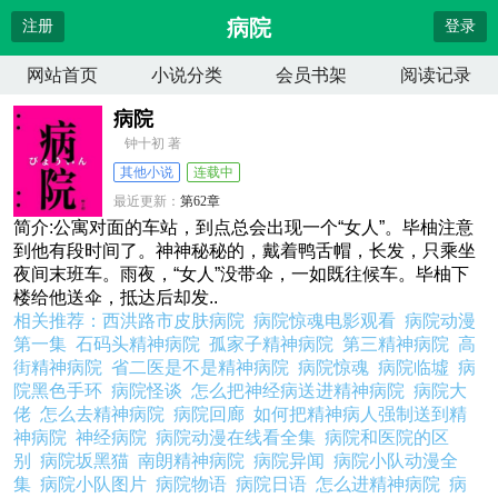
病院
注册
登录
网站首页
小说分类
会员书架
阅读记录
病院
钟十初 著
其他小说
连载中
最近更新：
第62章
更新时间：
2026-06-03 16:11:09
简介:公寓对面的车站，到点总会出现一个“女人”。毕柚注意
到他有段时间了。神神秘秘的，戴着鸭舌帽，长发，只乘坐
夜间末班车。雨夜，“女人”没带伞，一如既往候车。毕柚下
楼给他送伞，抵达后却发..
相关推荐：
西洪路市皮肤病院
病院惊魂电影观看
病院动漫
第一集
石码头精神病院
孤家子精神病院
第三精神病院
高
街精神病院
省二医是不是精神病院
病院惊魂
病院临墟
病
院黑色手环
病院怪谈
怎么把神经病送进精神病院
病院大
佬
怎么去精神病院
病院回廊
如何把精神病人强制送到精
神病院
神经病院
病院动漫在线看全集
病院和医院的区
别
病院坂黑猫
南朗精神病院
病院异闻
病院小队动漫全
集
病院小队图片
病院物语
病院日语
怎么进精神病院
病