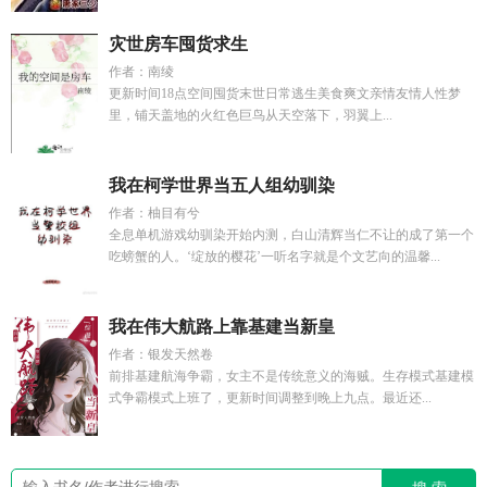
灾世房车囤货求生
作者：南绫
更新时间18点空间囤货末世日常逃生美食爽文亲情友情人性梦
里，铺天盖地的火红色巨鸟从天空落下，羽翼上...
我在柯学世界当五人组幼驯染
作者：柚目有兮
全息单机游戏幼驯染开始内测，白山清辉当仁不让的成了第一个
吃螃蟹的人。‘绽放的樱花’一听名字就是个文艺向的温馨...
我在伟大航路上靠基建当新皇
作者：银发天然卷
前排基建航海争霸，女主不是传统意义的海贼。生存模式基建模
式争霸模式上班了，更新时间调整到晚上九点。最近还...