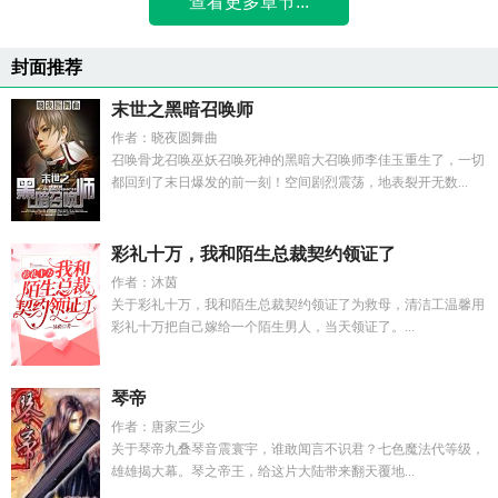
查看更多章节...
封面推荐
末世之黑暗召唤师
作者：晓夜圆舞曲
召唤骨龙召唤巫妖召唤死神的黑暗大召唤师李佳玉重生了，一切
都回到了末日爆发的前一刻！空间剧烈震荡，地表裂开无数...
彩礼十万，我和陌生总裁契约领证了
作者：沐茵
关于彩礼十万，我和陌生总裁契约领证了为救母，清洁工温馨用
彩礼十万把自己嫁给一个陌生男人，当天领证了。...
琴帝
作者：唐家三少
关于琴帝九叠琴音震寰宇，谁敢闻言不识君？七色魔法代等级，
雄雄揭大幕。琴之帝王，给这片大陆带来翻天覆地...