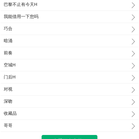
巴黎不止有今天H
我能借用一下您吗
巧合
暗涌
前奏
空城H
门后H
对视
深吻
收藏品
哥哥