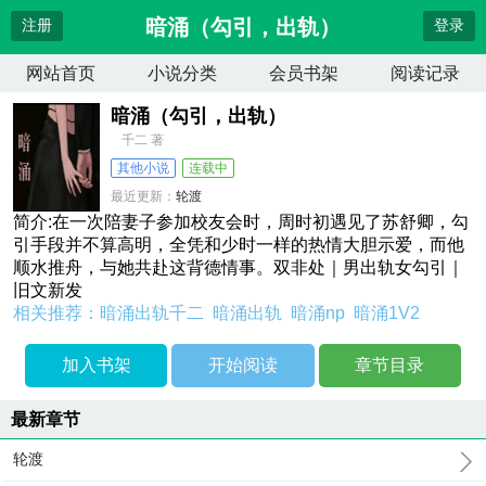
暗涌（勾引，出轨）
注册
登录
网站首页
小说分类
会员书架
阅读记录
暗涌（勾引，出轨）
千二 著
其他小说
连载中
最近更新：
轮渡
更新时间：
2026-07-08 19:02:12
简介:在一次陪妻子参加校友会时，周时初遇见了苏舒卿，勾
引手段并不算高明，全凭和少时一样的热情大胆示爱，而他
顺水推舟，与她共赴这背德情事。双非处｜男出轨女勾引｜
旧文新发
相关推荐：
暗涌出轨千二
暗涌出轨
暗涌np
暗涌1V2
加入书架
开始阅读
章节目录
最新章节
轮渡