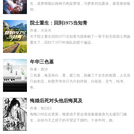
失，造梦师能以精神力构架梦境，与梦兽对抗厮杀，最受推崇敬
仰...
院士重生：回到1975当知青
作者：大沧月
关于院士重生回到1975当知青为国奉献了一辈子的无双国士周扬
重生了，回到了1975年插队的那个偏远...
年华三色堇
作者：西汐
三色堇，每花有白，黄，紫三色，就像三个女生的相遇，人生若
只如初见，刹那芳华亦只为片刻停留。白筱筱，灵气，纯净。
爸...
悔婚后死对头他后悔莫及
作者：鱼曰曰
每晚2100左右更新，晚更或不更会请假秦黛黛身为太墟宗门嫡
女，自幼与天之骄子的岑望定下婚约。十余年间，她...