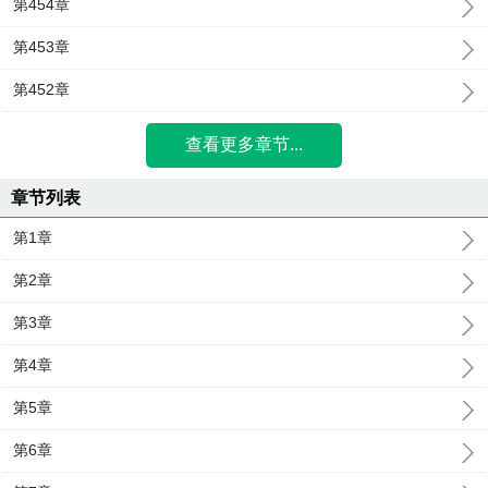
第454章
第453章
第452章
查看更多章节...
章节列表
第1章
第2章
第3章
第4章
第5章
第6章