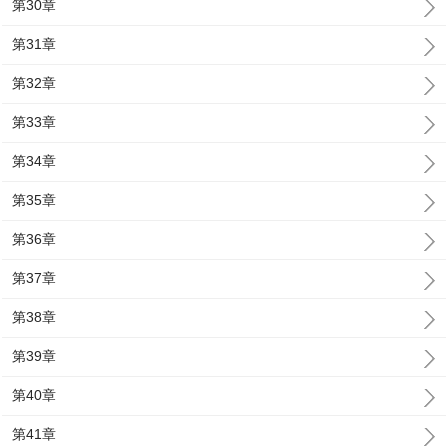
第30章
第31章
第32章
第33章
第34章
第35章
第36章
第37章
第38章
第39章
第40章
第41章