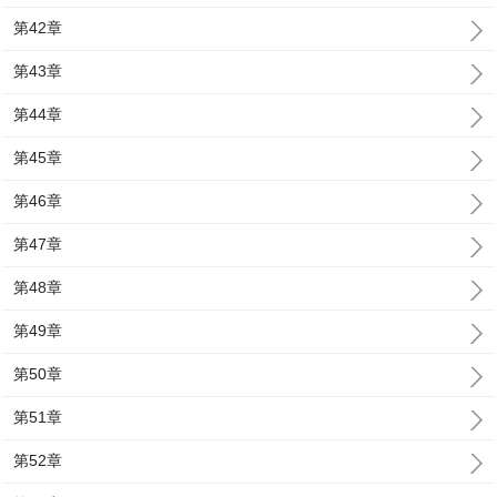
第42章
第43章
第44章
第45章
第46章
第47章
第48章
第49章
第50章
第51章
第52章