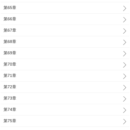
第65章
第66章
第67章
第68章
第69章
第70章
第71章
第72章
第73章
第74章
第75章