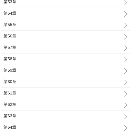
第53章
第54章
第55章
第56章
第57章
第58章
第59章
第60章
第61章
第62章
第63章
第64章