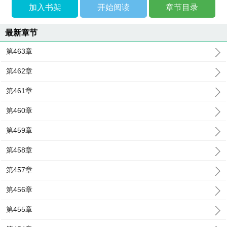
加入书架
开始阅读
章节目录
最新章节
第463章
第462章
第461章
第460章
第459章
第458章
第457章
第456章
第455章