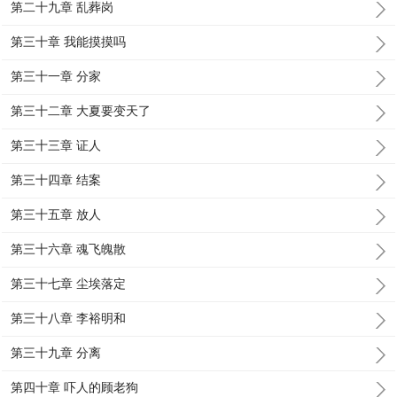
第二十九章 乱葬岗
第三十章 我能摸摸吗
第三十一章 分家
第三十二章 大夏要变天了
第三十三章 证人
第三十四章 结案
第三十五章 放人
第三十六章 魂飞魄散
第三十七章 尘埃落定
第三十八章 李裕明和
第三十九章 分离
第四十章 吓人的顾老狗