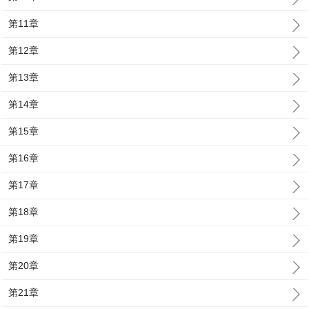
第11章
第12章
第13章
第14章
第15章
第16章
第17章
第18章
第19章
第20章
第21章