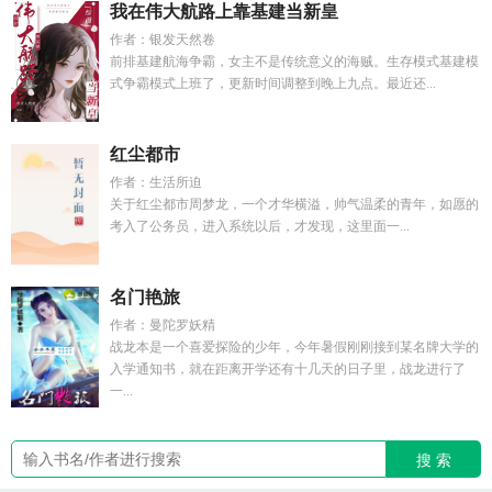
我在伟大航路上靠基建当新皇
作者：银发天然卷
前排基建航海争霸，女主不是传统意义的海贼。生存模式基建模
式争霸模式上班了，更新时间调整到晚上九点。最近还...
红尘都市
作者：生活所迫
关于红尘都市周梦龙，一个才华横溢，帅气温柔的青年，如愿的
考入了公务员，进入系统以后，才发现，这里面一...
名门艳旅
作者：曼陀罗妖精
战龙本是一个喜爱探险的少年，今年暑假刚刚接到某名牌大学的
入学通知书，就在距离开学还有十几天的日子里，战龙进行了
一...
搜 索