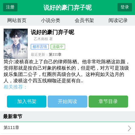
说好的豪门弃子呢
注册
登录
网站首页
小说分类
会员书架
阅读记录
说好的豪门弃子呢
乙木南枝 著
都市言情
连载中
最近更新：
第111章
更新时间：
2026-06-01 20:25:03
简介:凌稹喜欢上了自己的律师陈栖。他非常吃陈栖这款颜，
觉得那就是按自己对象的模板长的，但是吧，对方可是顶级
娱乐集团二公子，红圈所高级合伙人。这种宛如天边月的
人，凌稹这个四五线糊咖还是挺有自..
相关推荐：
加入书架
开始阅读
章节目录
最新章节
第111章