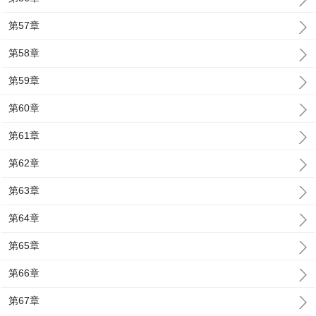
第57章
第58章
第59章
第60章
第61章
第62章
第63章
第64章
第65章
第66章
第67章