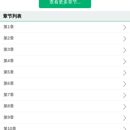
查看更多章节...
章节列表
第1章
第2章
第3章
第4章
第5章
第6章
第7章
第8章
第9章
第10章