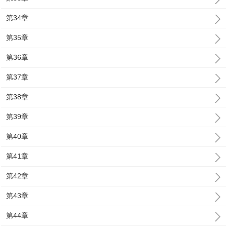
第34章
第35章
第36章
第37章
第38章
第39章
第40章
第41章
第42章
第43章
第44章