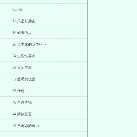
8 玩火
12 只是好朋友
16 偷来的人
20 艺术家的明争暗斗
24 生理性喜欢
28 宣示主权
32 熟悉的谎言
36 褪色
40 全盘皆输
44 禁欲宣言
48 三角恋的角力