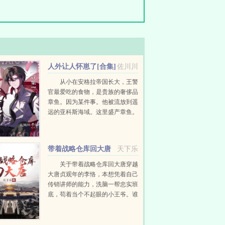
人外让人怀崽了[合集]
佐川川
从小在安格拉帝国长大，王警
官最爱吃的食物，是贵族的奢侈品
章鱼。因为某件事。他被流放到遥
远的亚科斯海域。这里盛产章鱼。
刚到第一天，岛上发生血案。法医
诊断死因非人为，而应该来自某种
纲足科海洋软体动物...
带着战略仓库回大唐
天下乐
关于带着战略仓库回大唐穿越
大唐贞观年的李恪，本想凭着自己
传销讲师的能力，洗脑一帮忠实班
底，苟着当个不起眼的小王爷。谁
知道穿越八年后，却发现自己还带
来了一整个国家战略储备仓库。于
是李恪彻底放飞了自我，要当就得