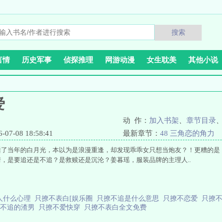
搜索
言情
历史军事
侦探推理
网游动漫
女生耽美
其他小说
爱
动 作：
加入书架
、
章节目录
7-08 18:58:41
最新章节：
48 三角恋的角力
睡了当年的白月光，本以为是浪漫重逢，却发现乖乖女只想当炮友？！更糟的是，
，是要追还是不追？是救赎还是沉沦？姜暮瑶，服装品牌的主理人..
人什么心理
只撩不表白[娱乐圈
只撩不追是什么意思
只撩不恋爱
只撩
撩不追的渣男
只撩不爱快穿
只撩不表白全文免费