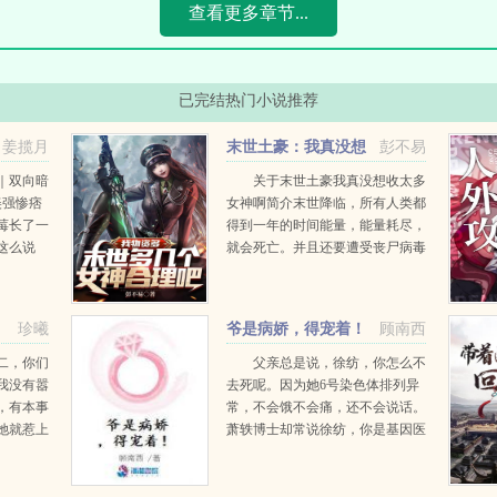
查看更多章节...
已完结热门小说推荐
姜揽月
末世土豪：我真没想
彭不易
收太多女神啊
｜双向暗
关于末世土豪我真没想收太多
美强惨痞
女神啊简介末世降临，所有人类都
夏莓长了一
得到一年的时间能量，能量耗尽，
这么说
就会死亡。并且还要遭受丧尸病毒
是你此生
和寒流暴风雨地震海啸台风大洪水
到宋清焰
火山干旱等各种天灾的爆锤！意外
.
重生的萧扬，回到了末世来临...
珍曦
爷是病娇，得宠着！
顾南西
二，你们
父亲总是说，徐纺，你怎么不
我没有嚣
去死呢。因为她6号染色体排列异
，有本事
常，不会饿不会痛，还不会说话。
她就惹上
萧轶博士却常说徐纺，你是基因医
...
学的传奇。因为她的视力与听力是
正常人类的二十一倍，奔跑弹跳臂
力是三十三倍，再生与自愈能力高