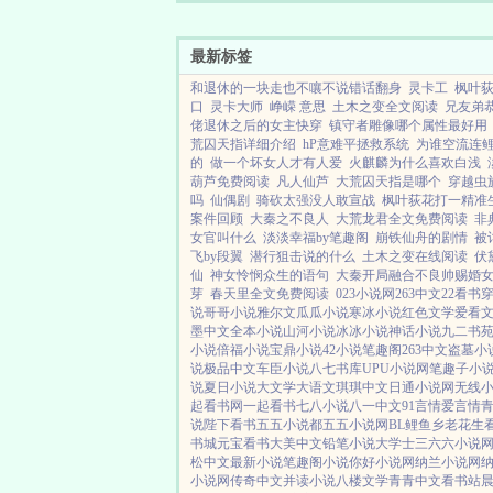
最新标签
和退休的一块走也不嚷不说错话翻身
灵卡工
枫叶
口
灵卡大师
峥嵘 意思
土木之变全文阅读
兄友弟恭
佬退休之后的女主快穿
镇守者雕像哪个属性最好用
荒囚天指详细介绍
hP意难平拯救系统
为谁空流连
的
做一个坏女人才有人爱
火麒麟为什么喜欢白浅
葫芦免费阅读
凡人仙芦
大荒囚天指是哪个
穿越虫
吗
仙偶剧
骑砍太强没人敢宣战
枫叶荻花打一精准
案件回顾
大秦之不良人
大荒龙君全文免费阅读
非
女官叫什么
淡淡幸福by笔趣阁
崩铁仙舟的剧情
被
飞by段翼
潜行狙击说的什么
土木之变在线阅读
伏
仙
神女怜悯众生的语句
大秦开局融合不良帅赐婚
芽
春天里全文免费阅读
023小说网
263中文
22看书
说
哥哥小说
雅尔文
瓜瓜小说
寒冰小说
红色文学
爱看
墨中文
全本小说
山河小说
冰冰小说
神话小说
九二书
小说
倍福小说
宝鼎小说
42小说
笔趣阁
263中文
盗墓小
说
极品中文
车臣小说
八七书库
UPU小说网
笔趣子小
说
夏日小说
大文学
大语文
琪琪中文
日通小说网
无线
起看书网
一起看书
七八小说
八一中文
91言情
爱言情
说
陛下看书
五五小说都
五五小说网
BL鲤鱼乡
老花生
书城
元宝看书
大美中文
铅笔小说
大学士
三六六小说
松中文
最新小说
笔趣阁小说
你好小说网
纳兰小说网
小说网
传奇中文
并读小说
八楼文学
青青中文
看书站