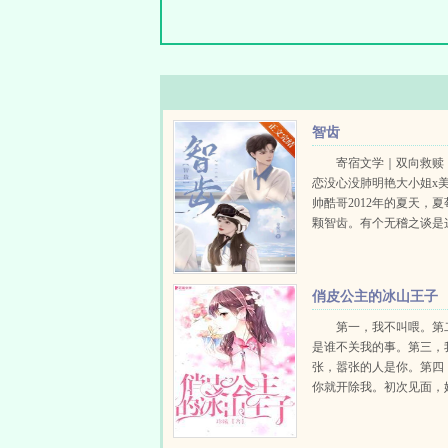
智齿
寄宿文学｜双向救赎
恋没心没肺明艳大小姐x
帅酷哥2012年的夏天，
颗智齿。有个无稽之谈是
的，智齿疼时遇到的人就
的真爱。1夏莓第一次见
时16岁。她爸指着身边女..
俏皮公主的冰山王子
第一，我不叫喂。第
是谁不关我的事。第三，
张，嚣张的人是你。第四
你就开除我。初次见面，
了学校的恶霸，可是，她不怕