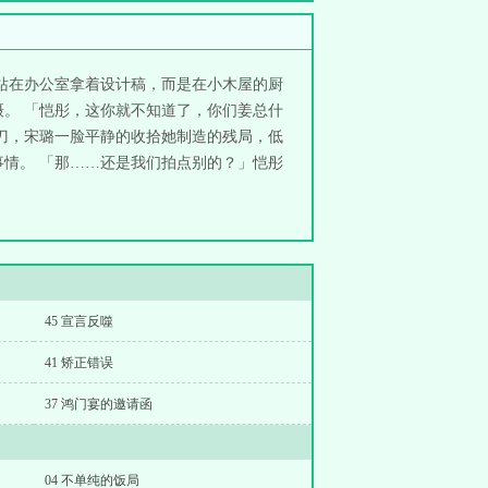
站在办公室拿着设计稿，而是在小木屋的厨
。 「恺彤，这你就不知道了，你们姜总什
刀，宋璐一脸平静的收拾她制造的残局，低
情。 「那……还是我们拍点别的？」恺彤
45 宣言反噬
41 矫正错误
37 鸿门宴的邀请函
04 不单纯的饭局