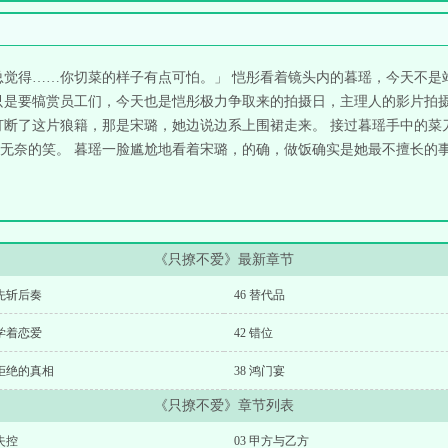
总觉得……你切菜的样子有点可怕。」 恺彤看着镜头内的暮瑶，今天不是
只是要犒赏员工们，今天也是恺彤极力争取来的拍摄日，主理人的影片拍摄
打断了这片狼籍，那是宋璐，她边说边系上围裙走来。 接过暮瑶手中的菜
无奈的笑。 暮瑶一脸尴尬地看着宋璐，的确，做饭确实是她最不擅长的事
《只撩不爱》最新章节
 先斩后奏
46 替代品
 学着恋爱
42 错位
 拒绝的真相
38 鸿门宴
《只撩不爱》章节列表
 失控
03 甲方与乙方