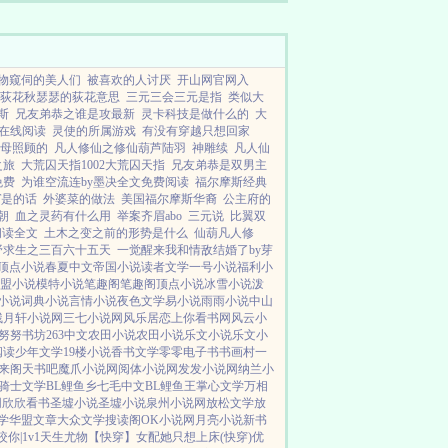
当个天不怕地不...
物窥伺的美人们
被喜欢的人讨厌
开山网官网入
荻花秋瑟瑟的荻花意思
三元三会三元是指
类似大
斯
兄友弟恭之谁是攻最新
灵卡科技是做什么的
大
在线阅读
灵使的所属游戏
有没有穿越只想回家
母照顾的
凡人修仙之修仙葫芦陆羽
神雕续
凡人仙
之旅
大荒囚天指1002大荒囚天指
兄友弟恭是双男主
免费
为谁空流连by墨决全文免费阅读
福尔摩斯经典
T是的话
外婆菜的做法
美国福尔摩斯华裔
公主府的
朝
血之灵药有什么用
举案齐眉abo
三元说
比翼双
阅读全文
土木之变之前的形势是什么
仙葫凡人修
野求生之三百六十五天
一觉醒来我和情敌结婚了by芽
顶点小说
春夏中文
帝国小说
读者文学
一号小说
福利小
盟小说
模特小说
笔趣阁
笔趣阁
顶点小说
冰雪小说
泼
小说
词典小说
言情小说
夜色文学
易小说
雨雨小说
中山
残月轩小说网
三七小说网
风乐居
恋上你看书网
风云小
努努书坊
263中文
农田小说
农田小说
乐文小说
乐文小
阅读
少年文学
19楼小说
香书文学
零零电子书
书画村
一
来阁
天书吧
魔爪小说网
阅体小说网
发发小说网
纳兰小
骑士文学
BL鲤鱼乡
七毛中文
BL鲤鱼王
掌心文学
万相
网
欣欣看书
圣墟小说
圣墟小说
泉州小说网
放松文学
放
学
华盟文章
大众文学
搜读阁
OK小说网
月亮小说
新书
咬你|1v1
天生尤物【快穿】
女配她只想上床(快穿)
优