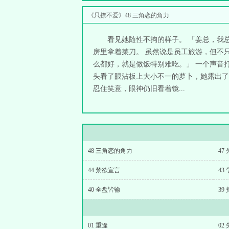
《只撩不爱》48 三角恋的角力
看见她随性不拘的样子。 「姜总，我
房里拿着菜刀。 虽然说是员工旅游，但不
么都好，就是做饭特别难吃。」 一个声音
头看了眼沾板上大小不一的萝卜，她露出了
忍住笑意，眼神仍旧看着镜...
48 三角恋的角力
47
44 禁欲宣言
43
40 全盘皆输
39
01 重逢
02