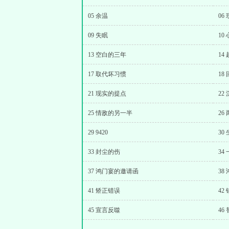
05 余温
06
09 失眠
10
13 空白的三年
14
17 取代坏习惯
18
21 现实的提点
22
25 情敌的另一半
26
29 9420
30
33 封尘的伤
34
37 鸿门宴的邀请函
38
41 矫正错误
42
45 宣言反噬
46