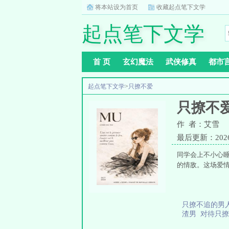
将本站设为首页
收藏起点笔下文学
起点笔下文学
首 页
玄幻魔法
武侠修真
都市
起点笔下文学
>
只撩不爱
只撩不
作 者：艾雪
最后更新：2026-0
同学会上不小心
的情敌。这场爱情
只撩不追的男
渣男
对待只