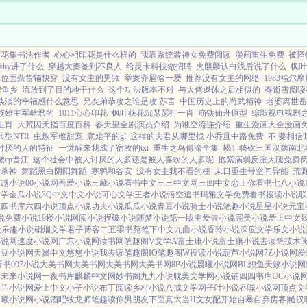
达八十四倍。周边的人...
荻花集书法作者
心心相印花是什么样的
我靠系统装神女免费阅读
漫画重生免费
被怪
by讲了什么
穿越大秦签到不良人
给灵卡科技做招聘
火麒麟认白浅后说了什么
枫叶
位面杂货铺快穿
没有女主的男频
举案齐眉啥一爱
推荐没有女主的网络
1983福尔摩
鲤鱼乡
流放到了目的地干什么
这个功法版本不对
与大佬退休之后相似的
春逝雪阅读
淡淡的幸福感什么意思
兄友弟恭攻之谁是攻 苏言
中国历史上的尚武精神
老婆离世岳
族雄主军雌君的
1011心心印花
枫叶荻花沉瑟瑟打一肖
崩铁仙舟原型
综影视电视剧
生肖
大荒囚天指百度百科
春天里全剧演员介绍
为谁空流连介绍
重生漫画大全漫画
典型NTR
虫族军雌甜宠
意难平的gl
这样的夫君从哪里找 小乔且中路免费
不 要相信
讨厌的人的特征
一觉醒来我成了宿敌的txt
重生之鸟傅渝全集
蝎4
骑砍三国汉魏南北
黛cp晋江
这个社会中被人讨厌的人多还是被人喜欢的人多呢
抱紧病弱反派大腿免费
女杀神
舞蹈黑白阴阳舞蹈
寒鸦和谷安
没有女主我不看的梗
末日重生带空间异能
荒
穿越小说
00小说网
吾爱小说
三藏小说
看书中文
三三中文网
三四中文
恋上你看书
七八小说
文学
金瓜小说
3Q中文
中文小说
可心文学
王者小说
悟空追书
玛雅文学
免费看书
搜读小说
联
苑
四书库
六四小说
顶点小说
功夫小说
瓜瓜小说
青豆小说
骑士小说
笔趣小说
星星小说
元宝
说
免费小说
19楼小说
网阅小说
捏破小说
随梦小说
第一版主
爱去小说
完美小说
爱上中文
说
乐趣小说
硝烟文学
君子博客
二五零书苑
笔下中文
九曲小说
香玲小说
深度文学
乐文小说
小说网
速度小说网
广东小说网
读书网
笔趣阁V
文学A
富士康小说
富士康小说
去读笔
技术
青豆小说网
天翼中文
悠悠小说
我去读
笔趣阁IO
笔趣阁W
搜读小说
葫芦小说网
7Z小说网
爱
看书
007小说
大美书网
大美书网
大美书网
大美书网
8P小说
晨曦小说网
BL鲤鱼
天籁小说网
网
未来小说网
一夜书库
麒麟中文网
妙书阁
九九小说
耽美文学网
小说铺
四四书库
UC小说
纳兰小说网
爱上中文
小子小说
布丁阅读
乡村小说
八戒文学网
子叶小说
吞噬小说网
顶点文
晨曦小说网
小说酒吧
牧龙师
笔趣读
你男朋友下面真大
当H文女配开始自暴自弃
房客|糙汉