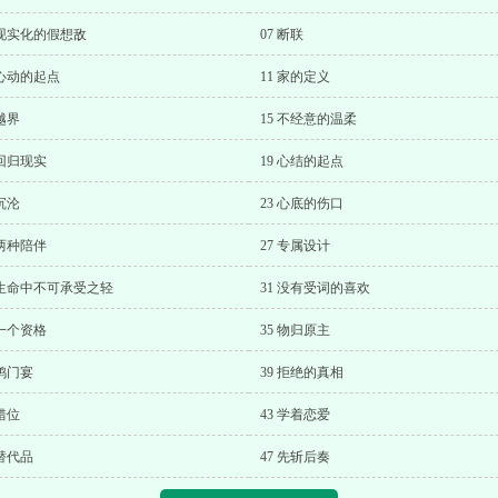
 现实化的假想敌
07 断联
 心动的起点
11 家的定义
 越界
15 不经意的温柔
 回归现实
19 心结的起点
 沉沦
23 心底的伤口
 两种陪伴
27 专属设计
 生命中不可承受之轻
31 没有受词的喜欢
 一个资格
35 物归原主
 鸿门宴
39 拒绝的真相
 错位
43 学着恋爱
 替代品
47 先斩后奏