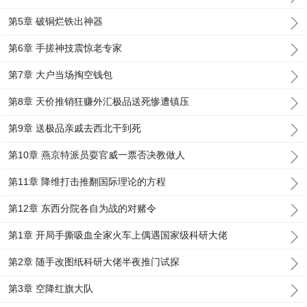
第5章 破铜烂铁出神器
第6章 手搓神技震惊老专家
第7章 大户当场掏空钱包
第8章 天价推销狂赚外汇极品送死惨遭镇压
第9章 送极品亲戚去西北干到死
第10章 燕京特派员耍官威一票否决教做人
第11章 降维打击推翻国际理论的方程
第12章 东西分院各自为战的对赌令
第1章 开局手撕吸血全家火车上偶遇国家级科研大佬
第2章 随手改图纸科研大佬半夜推门试探
第3章 空降红旗大队