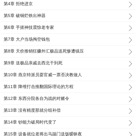
第4章 拒绝进京
第5章 破铜烂铁出神器
第6章 手搓神技震惊老专家
第7章 大户当场掏空钱包
第8章 天价推销狂赚外汇极品送死惨遭镇压
第9章 送极品亲戚去西北干到死
第10章 燕京特派员耍官威一票否决教做人
第11章 降维打击推翻国际理论的方程
第12章 东西分院各自为战的对赌令
第13章 没有精度那就分组补偿
第14章 钞能力破局时代变了
第15章 设备就位老将出马踹门送饭暧昧夜