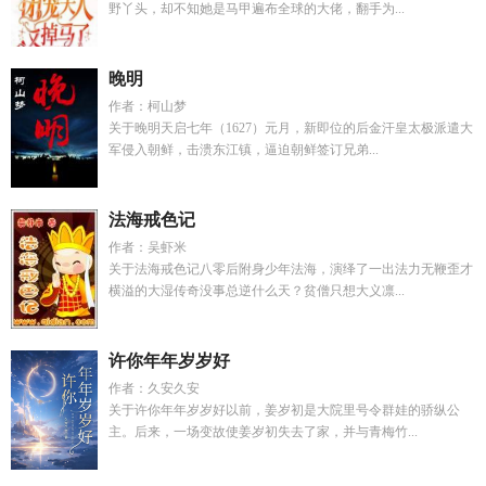
野丫头，却不知她是马甲遍布全球的大佬，翻手为...
晚明
作者：柯山梦
关于晚明天启七年（1627）元月，新即位的后金汗皇太极派遣大
军侵入朝鲜，击溃东江镇，逼迫朝鲜签订兄弟...
法海戒色记
作者：吴虾米
关于法海戒色记八零后附身少年法海，演绎了一出法力无鞭歪才
横溢的大湿传奇没事总逆什么天？贫僧只想大义凛...
许你年年岁岁好
作者：久安久安
关于许你年年岁岁好以前，姜岁初是大院里号令群娃的骄纵公
主。后来，一场变故使姜岁初失去了家，并与青梅竹...