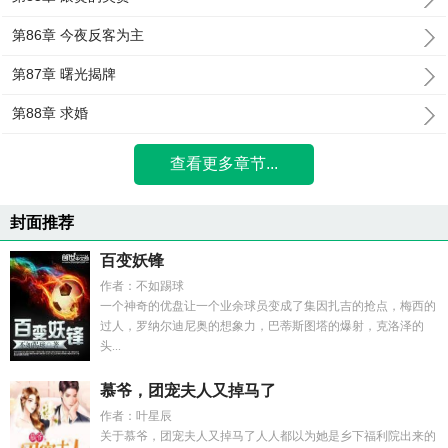
第86章 今夜反客为主
第87章 曙光揭牌
第88章 求婚
查看更多章节...
封面推荐
百变妖锋
作者：不如踢球
一个神奇的优盘让一个业余球员变成了集因扎吉的抢点，梅西的
过人，罗纳尔迪尼奥的想象力，巴蒂斯图塔的爆射，克洛泽的
头...
慕爷，团宠夫人又掉马了
作者：叶星辰
关于慕爷，团宠夫人又掉马了人人都以为她是乡下福利院出来的