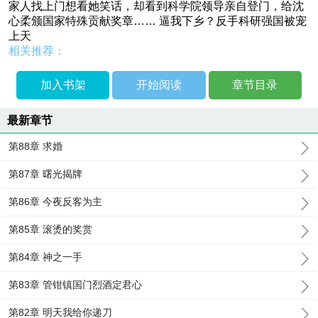
家人找上门想看她笑话，却看到科学院领导亲自登门，给沈
心柔颁国家特殊贡献奖章…… 逼我下乡？反手科研强国被宠
上天
相关推荐：
加入书架
开始阅读
章节目录
最新章节
第88章 求婚
第87章 曙光揭牌
第86章 今夜反客为主
第85章 滚烫的奖赏
第84章 神之一手
第83章 管钳镇国门烈酒定君心
第82章 明天我给你递刀