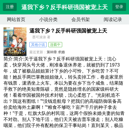
逼我下乡？反手科研强国被宠上天
注册
登录
网站首页
小说分类
会员书架
阅读记录
逼我下乡？反手科研强国被宠上天
墨可涂涂 著
其他小说
连载中
最近更新：
第88章 求婚
更新时间：
2026-07-09 07:16:00
简介:简介:关于逼我下乡？反手科研强国被宠上天：沈心
柔，快穿局头号大佬，刚准备退休养老，就被扔到了1973
年，成了被极品姐姐算计下乡的小可怜。下乡吃苦？不可
能！她反手两巴掌教姐姐做人，转头卖掉工作，卷走家里所
有钱票，潇洒坐上火车。本以为要在乡下当个咸鱼，结果随
手救下的绝美知青陈硕，竟然是隐姓埋名的国家级科研大
佬！看着华国被国外技术封锁，沈心柔怒了。“光刻机造不
出？我这有图纸！”“没钱造航母？把我们的高端防御装备高
价卖给海外土豪啊！”“粮食不够吃？亩产千斤的种子拿去
种！”于是，红旗大队的村民现，这两个假扮未婚夫妻的知青
不对劲。别人下地干活，他们天天被吉普车接走；别人吃糠
咽菜，他们院子外有配枪的保卫干事站岗！直到某天，极品