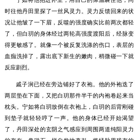
宁如将他抱进怀里，用自己的体温裹住他，同
时往他丹田里探了一丝风灵力。灵力反馈回来的状
况让他皱了一下眉，反噬的强度确实比前两次都轻
了，但白玥的身体经过两轮高强度渡阳后，经脉变
得更敏感了。就像一个被反复洗涤的伤口，表层的
血痂洗掉了，露出底下新生的嫩肉，稍微碰一下就
反应剧烈。
戚子涧已经在旁边铺好了衣袍。他的外袍迭了
两层垫在下面，又把白玥那件半干的内袍卷起来当
枕头。宁如将白玥放倒在衣袍上，白玥的后背刚碰
到垫子就轻轻哼了一声。他的身体已经开始渴望
了，丹田深处的玄阴之气感应到周围两道纯阳灵力