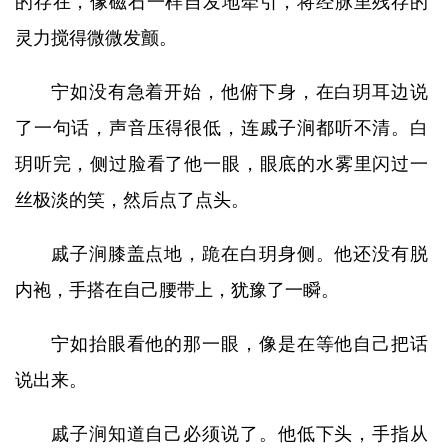
的存在，像磁石一样自发地牵引，将经脉里残存的
灵力搅得微微发颤。
宁如没有急着开始，他俯下身，在白玥耳边说
了一句话，声音压得很低，连戚子涧都听不清。白
玥听完，侧过脸看了他一眼，眼底的水雾里闪过一
丝极淡的笑，然后点了点头。
戚子涧膝盖点地，跪在白玥身侧。他还没有脱
内袍，手搭在自己腰带上，犹豫了一瞬。
宁如抬眼看他的那一眼，像是在等他自己把话
说出来。
戚子涧知道自己必须说了。他低下头，手指从