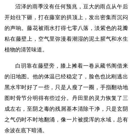
沼泽的雨季没有任何预兆，豆大的雨点从午后
开始往下砸，打在藤室的拱顶上，发出密集而沉闷
的声响。藤花被雨水打得七零八落，淡紫色的花瓣
粘在藤壁上，空气里弥漫着潮湿的泥土腥气和水生
植物的清苦味道。
白玥靠在藤壁旁，膝上摊着一卷从藏书阁借来
的旧地图。他的体温已经稳定了，脸色也比刚逃出
黑水牢时好了一些，只是人瘦了一圈，手指翻动地
图时骨节分明得有些过分。丹田里的灵力恢复了三
成左右，至阴之毒的残屑基本清除干净，只是玄阴
之气仍时不时地翻涌，像一片被搅浑的水域，总有
余波在底下暗涌。