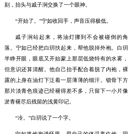
刻，抬头与戚子涧交换了一个眼神。
“开始了。”宁如收回手，声音压得极低。
戚子涧站起来，将油灯挪到不会被碰倒的角
落。宁如已经把白玥扶起来，帮他脱掉外袍。白玥
半睁开眼，眼底又开始蒙上那层低烧特有的水雾，
但意识还算清醒。他自己抬手配合着脱了内袍，裸
露的上身在油灯下泛着一层薄薄的细汗。锁骨下方
那片淡青色痕迹已经褪得差不多，只留下一小片像
淤青褪尽后残留的浅黄印记。
“冷。”白玥说了一个字。