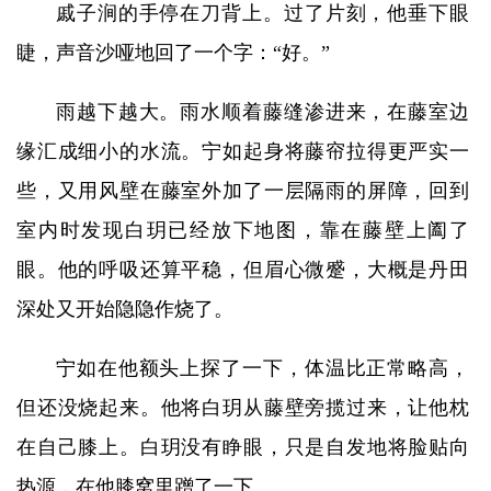
戚子涧的手停在刀背上。过了片刻，他垂下眼
睫，声音沙哑地回了一个字：“好。”
雨越下越大。雨水顺着藤缝渗进来，在藤室边
缘汇成细小的水流。宁如起身将藤帘拉得更严实一
些，又用风壁在藤室外加了一层隔雨的屏障，回到
室内时发现白玥已经放下地图，靠在藤壁上阖了
眼。他的呼吸还算平稳，但眉心微蹙，大概是丹田
深处又开始隐隐作烧了。
宁如在他额头上探了一下，体温比正常略高，
但还没烧起来。他将白玥从藤壁旁揽过来，让他枕
在自己膝上。白玥没有睁眼，只是自发地将脸贴向
热源，在他膝窝里蹭了一下。