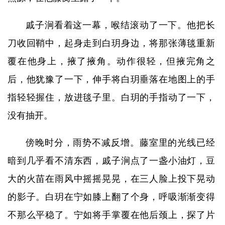
戚子涧看着这一幕，喉结滚动了一下。他把长
刀收回鞘中，起身走到白玥身边，将那张薄毯重新
覆在他身上，掖了掖角。动作很轻，但掖完角之
后，他犹豫了一下，伸手将白玥垂落在地图上的手
指轻轻握住，放进毯子里。白玥的手指动了一下，
没有抽开。
傍晚时分，雨势不减反增。藤室里的光线已经
暗到几乎看不清东西，戚子涧点了一盏小油灯，豆
大的火苗在雨风中摇摇晃晃，在三人脸上投下晃动
的影子。白玥在宁如膝上翻了个身，呼吸渐渐变得
不那么平稳了。宁如将手掌覆在他后颈上，探了片