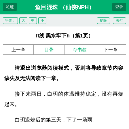
鱼目混珠 （仙侠NPH）
足迹
登录
字体：
大
中
小
护眼
关灯
If线 黑水牢下h（第1页）
上一章
目录
存书签
下一章
请退出浏览器阅读模式，否则将导致章节内容
缺失及无法阅读下一章。
接下来两日，白玥的体温维持稳定，没有再烧
起来。
白玥退烧后的第三天，下了一场雨。