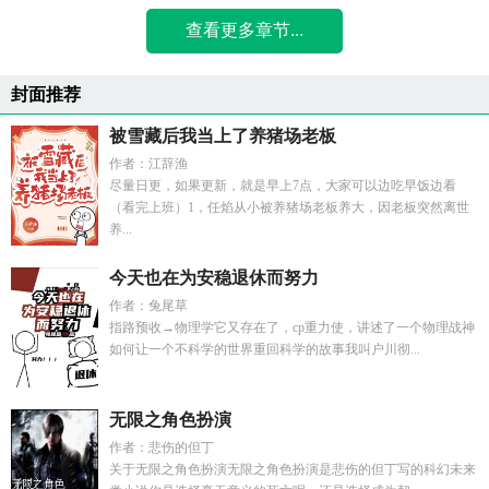
查看更多章节...
封面推荐
被雪藏后我当上了养猪场老板
作者：江辞渔
尽量日更，如果更新，就是早上7点，大家可以边吃早饭边看
（看完上班）1，任焰从小被养猪场老板养大，因老板突然离世
养...
今天也在为安稳退休而努力
作者：兔尾草
指路预收→物理学它又存在了，cp重力使，讲述了一个物理战神
如何让一个不科学的世界重回科学的故事我叫户川彻...
无限之角色扮演
作者：悲伤的但丁
关于无限之角色扮演无限之角色扮演是悲伤的但丁写的科幻未来