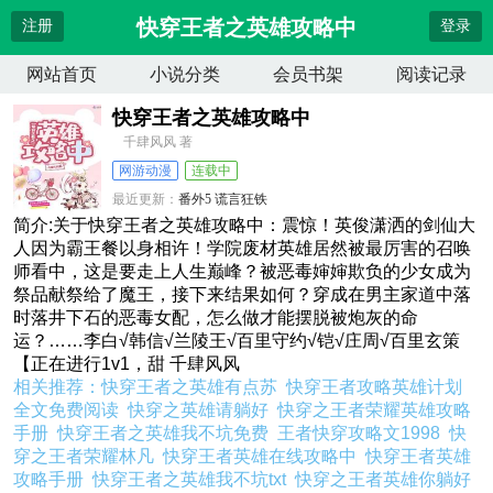
快穿王者之英雄攻略中
注册
登录
网站首页
小说分类
会员书架
阅读记录
快穿王者之英雄攻略中
千肆风风 著
网游动漫
连载中
最近更新：
番外5 谎言狂铁
更新时间：
2026-04-13 17:14:08
简介:关于快穿王者之英雄攻略中：震惊！英俊潇洒的剑仙大
人因为霸王餐以身相许！学院废材英雄居然被最厉害的召唤
师看中，这是要走上人生巅峰？被恶毒婶婶欺负的少女成为
祭品献祭给了魔王，接下来结果如何？穿成在男主家道中落
时落井下石的恶毒女配，怎么做才能摆脱被炮灰的命
运？……李白√韩信√兰陵王√百里守约√铠√庄周√百里玄策
【正在进行1v1，甜 千肆风风
相关推荐：
快穿王者之英雄有点苏
快穿王者攻略英雄计划
全文免费阅读
快穿之英雄请躺好
快穿之王者荣耀英雄攻略
手册
快穿王者之英雄我不坑免费
王者快穿攻略文1998
快
穿之王者荣耀林凡
快穿王者英雄在线攻略中
快穿王者英雄
攻略手册
快穿王者之英雄我不坑txt
快穿之王者英雄你躺好