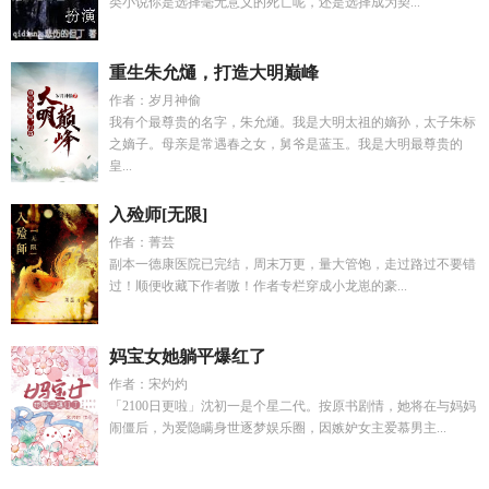
类小说你是选择毫无意义的死亡呢，还是选择成为契...
重生朱允熥，打造大明巅峰
作者：岁月神偷
我有个最尊贵的名字，朱允熥。我是大明太祖的嫡孙，太子朱标
之嫡子。母亲是常遇春之女，舅爷是蓝玉。我是大明最尊贵的
皇...
入殓师[无限]
作者：菁芸
副本一德康医院已完结，周末万更，量大管饱，走过路过不要错
过！顺便收藏下作者嗷！作者专栏穿成小龙崽的豪...
妈宝女她躺平爆红了
作者：宋灼灼
「2100日更啦」沈初一是个星二代。按原书剧情，她将在与妈妈
闹僵后，为爱隐瞒身世逐梦娱乐圈，因嫉妒女主爱慕男主...