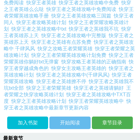
免费阅读
快穿王者英雄
快穿王者之英雄攻略中免费
快穿
之王者英雄么么哒
快穿王者之英雄攻略中免费阅读
快穿王
者荣耀英雄攻略手册
快穿之王者英雄攻略三国篇
快穿王者
同人
快穿王者攻略英雄计划
快穿之王者荣耀攻略英雄计
划
快穿王者之英雄攻略中txt
快穿王者之英雄我不坑
快穿
王者英雄苏上天
快穿王者之英雄攻略中完整版
快穿王者之
英雄苏上天
快穿王者之英雄有点苏免费
快穿王者之英雄攻
略中 千肆风风
快穿之攻略王者荣耀英雄
快穿王者荣耀之英
雄攻略计划
快穿之王者荣耀英雄攻略计划免费
快穿之王者
荣耀英雄你躺好txt无弹窗
快穿攻略王者英雄的正确指南
快
穿王者穿越成角色的
快穿女主攻略王者英雄的
快穿王者之
英雄攻略计划
快穿王者之英雄攻略中(千肆风风)
快穿王者
荣耀英雄攻略
快穿王者之英雄撩不停
快穿王者之英雄我不
坑txt全部
快穿之王者荣耀英雄
快穿王者之英雄请躺好
王
者荣耀之快穿攻略英雄计划
快穿王者之英雄攻略中TXT百
度
快穿之王者英雄攻略计划
快穿王者荣耀英雄攻略中
快
穿王者之英雄攻略中最新章节更新内容
加入书架
开始阅读
章节目录
最新章节