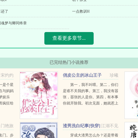
算还了
一点教训H
回魂梦与卿同终章
查看更多章节...
已完结热门小说推荐
宋灼灼
俏皮公主的冰山王子
珍曦
初一是个星
第一，我不叫喂。第二，你们
在与妈妈
是谁不关我的事。第三，我没有嚣
梦娱乐
张，嚣张的人是你。第四，有本事
而疯狂给
你就开除我。初次见面，她就惹上
锅侠，连
了学校的恶霸，可是，她不怕...
初一麻
...
名门艳旅
渣男洗白纪事[快穿]
江湖不见
名门。步
穿成大渣男怎么办？还是带着