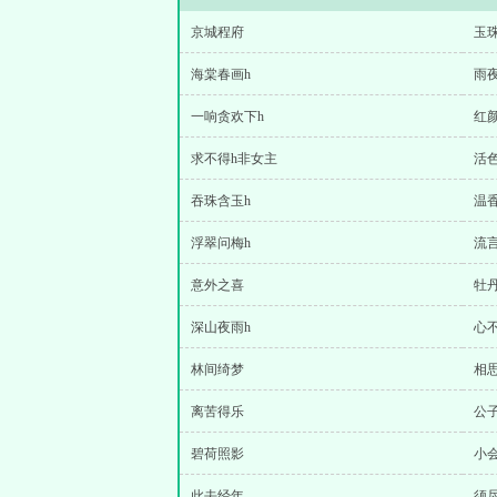
京城程府
玉
海棠春画h
雨
一响贪欢下h
红
求不得h非女主
活
吞珠含玉h
温
浮翠问梅h
流
意外之喜
牡
深山夜雨h
心
林间绮梦
相
离苦得乐
公
碧荷照影
小
此去经年
须尽