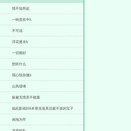
情不知所起
一响贪欢中h
不可说
浮花逐水h
一切都好
想听什么
我心悦你微h
山风缱绻
纵被无情弃不能羞
如此影戏HH本章含道具后庭不喜的宝子
画地为牢
灵堂纷乱