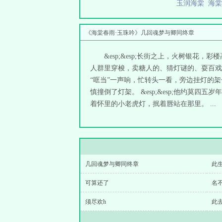
玉润海棠
海
《海棠春雨·玉珠吟》几回魂梦与卿同终章
&esp;&esp;长街之上，火树银
人群里穿梭，卖糖人的、猜灯谜的、耍百戏的
“哐当”一声响，忙转头一看，旁边挂灯的架
慎撞倒了灯架。 &esp;&esp;他约
着怀里的小老虎灯，抿着唇站在那里。 ...
几回魂梦与卿同终章
此
可算还了
名
须尽欢h
此