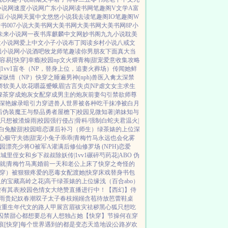
小说网
速度小说网
广东小说网
读书网
笔趣阁V
文学A
富
豆小说网
天翼中文
悠悠小说
我去读
笔趣阁IO
笔趣阁W
看书
007小说
大美书网
大美书网
大美书网
大美书网
8P小
未来小说网
一夜书库
麒麟中文网
妙书阁
九九小说
耽美
兰小说网
爱上中文
小子小说
布丁阅读
乡村小说
八戒文
曦小说网
小说酒吧
牧龙师
笔趣读
你男朋友下面真大
当
容易[快穿]
幸瘾|校园np
文火煨青梅|甜宠
爱意收集攻略
1vv1
盲冬（NP，替身上位，追妻火葬场）
传闻她鲜
深
纵情（NP）
快穿之睡遍男神(nph)
兽医
入禽太深
禁
娇软美人
吹花嚼蕊
蹙蛾眉|古言
失贞|NP
虐文女主求生
绿茶穿成炮灰女配
穿成男主的炮灰前妻
勾引禁欲师尊
深
艳嫁录
暗引力
穿进兽人世界被各种吃干抹净
被白月
后
伪装魔王与祭品勇者
屋檐下|校园
见微知著|弟妹
知与
只想被渣
燥雨|校园
强行侵占|骨科/强制
白蛇夫君
温火|
白兔
酸甜|校园暗恋
课后补习（师生）
绿茶婊的上位
深
心
极守夫德|甜宠
小兔子乖乖|青梅竹马
永远也会化雾
校园
漂亮少将O被军A灌满后
修仙修罗场 (NPH)
恋爱
证
城里侄女和乡下叔叔
除妖传|1vv1
碾碎芍药花|ABO 伪
就|青梅竹马
离婚前一天和老公上床了
快穿之奇怪的
穿）被狠狠疼爱的恶毒女配
渡她|快穿
床戏替身
书包
人的宝藏
高岭之花|高干
绿茶婊的上位
缘浅（百合abo）
虚有其表|校园
色情女大绝赞直播进行中！
【西幻】侍
雨
贵妃奴
春潮
双子太子
春枝嫋嫋
含苞待放
芭蕾鞋
桌
质
重生年代文的路人甲
展宫眉
袚灾祛秽
黑心狐只想吃
囚禁
甜心都想要
总有人想独占她
【快穿】节操何在
穿
痕
[快穿]每个世界遇到的都是变态
天造地设|公路
岁欢