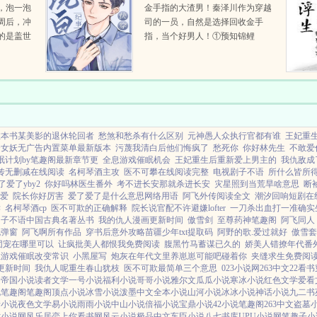
，泡一泡
金手指的大渣男！秦泽川作为穿越
周后，冲
司的一员，自然是选择回收金手
的是盖世
指，当个好男人！①预知锦鲤
上征
命 原主我靠着自己的预知等人
快死了去救人，美滋滋的当人家的
救命恩人！ 秦泽川我...
推本书某美影的退休轮回者
愁煞和愁杀有什么区别
元神愚人众执行官都有谁
王妃重
个女妖无广告内置菜单最新版本
污蔑我清白后他们悔疯了
愁死你
你好林先生
不敢爱你
眠计划by笔趣阁最新章节更
全息游戏催眠机会
王妃重生后重新爱上男主的
我仇敌成
传无删减在线阅读
名柯琴酒主攻
医不可攀在线阅读完整
电视剧子不语
所什么皆所
了爱了yby2
你好吗林医生番外
考不进长安那就杀进长安
灾星照到当荒旱啥意思
断
爱
院长你好厉害
爱了爱了是什么意思网络用语
阿飞外传阅读全文
潮汐回响短剧在
读
名柯琴酒cp
医不可欺的正确解释
院长说官配不许避嫌lofter
一刀杀出血打一准确实
子不语中国古典名著丛书
我的仇人漫画更新时间
傲雪剑
至尊药神笔趣阁
阿飞同人
无弹窗
阿飞啊所有作品
穿书后意外攻略苗疆少年txt提取码
阿野的歌.爱过就好
傲雪套
团宠在哪里可以
让疯批美人都恨我免费阅读
腹黑竹马蓄谋已久的
娇美人错撩年代番
息游戏催眠改变常识
小黑屋写
炮灰在年代文里养崽崽可能吧碰着你
夹缝求生免费阅
更新时间
我仇人呢重生春山犹枝
医不可欺最简单三个意思
023小说网
263中文
22看书
文
帝国小说
读者文学
一号小说
福利小说
哥哥小说
雅尔文
瓜瓜小说
寒冰小说
红色文学
爱看
说
笔趣阁
笔趣阁
顶点小说
冰雪小说
泼墨中文
全本小说
山河小说
冰冰小说
神话小说
九二书
情小说
夜色文学
易小说
雨雨小说
中山小说
倍福小说
宝鼎小说
42小说
笔趣阁
263中文
盗墓
七小说网
风乐居
恋上你看书网
风云小说
极品中文
车臣小说
八七书库
UPU小说网
笔趣子小