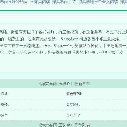
棠春雨玉珠吟结局
玉海棠阅读
海棠春雨古诗
海棠春睡玉帝全文阅读
海
花，彩楼高结。街道两旁挂满了各式花灯，有玉兔捣药，有莲花并蒂，有走马
、唱杂曲的，吆喝声此起彼伏。 &esp;&esp;街边各色小摊生意火爆
子底下碎了一只琉璃盏。 &esp;&esp;一个小男孩站在摊前，手里还抱
莫四五岁年纪，穿着一身宝蓝色小袄，外头罩着白狐毛边的小斗篷，生得玉雪可
《海棠春雨·玉珠吟》最新章节
生归处
酒色毒药h
不虚传h
灵堂纷乱
去经年
画地为牢
《海棠春雨·玉珠吟》章节列表