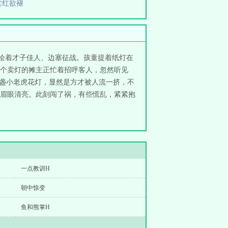
棠红欲褪
灯上绘着才子佳人、边塞征战。孩童提着纸灯在
。一个卖灯的摊主正忙着招呼客人，忽然听见
着一盏小老虎花灯，显然是方才被人流一挤，不
爱，眉眼清亮。此刻闯了祸，有些慌乱，紧紧抱
一点教训H
朝中惊变
鱼和熊掌H