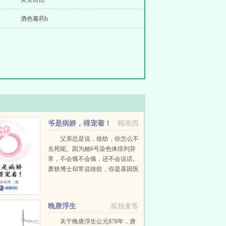
酒色毒药h
爷是病娇，得宠着！
顾南西
父亲总是说，徐纺，你怎么不
去死呢。因为她6号染色体排列异
常，不会饿不会痛，还不会说话。
萧轶博士却常说徐纺，你是基因医
学的传奇。因为她的视力与听力是
正常人类的二十一倍，奔跑弹跳臂
力是三十三倍，再生与自愈能力高
晚唐浮生
孤独麦客
达八十四倍。周边的人...
关于晚唐浮生公元878年，唐