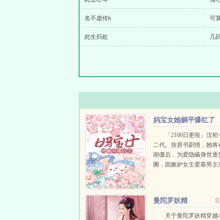
名不虚传h
可
此生归处
几
妈宝女她躺平爆红了
「2100日更啦」沈
二代。按原书剧情，她将
闹僵后，为爱隐瞒身世逐
圈，因嫉妒女主爱慕男主
男女主搞事，最终变成背
累妈妈一起被全网黑。沈
了。恋爱脑是不可能的！要做
曼陀罗妖精
关于曼陀罗妖精穿越