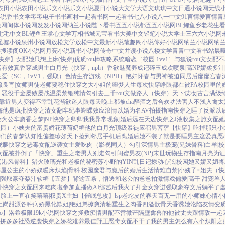
农田小说
农田小说
乐文小说
乐文小说
夏日小说
大文学
大语文
琪琪中文
日通小说网
无线
小说
香书文学
零零电子书
书画村
一起看书网
一起看书
七八小说
八一中文
91言情
爱言情
青
说网
阅体小说网
发发小说网
纳兰小说
陛下看书
五五小说都
五五小说网
BL鲤鱼乡
老花生
七毛中文
BL鲤鱼王
掌心文学
万相书城
元宝看书
大美中文
铅笔小说
大学士
三六六小说网
圣墟小说
泉州小说网
放松文学
放松中文
最新小说
笔趣阁小说
你好小说网
纳兰小说网
纳
学
搜读阁
OK小说网
月亮小说
新书小说网
传奇中文
并读小说
八楼文学
青青中文
看书站
晨
快穿】
女配她只想上床(快穿)
优质rou棒攻略系统
暗恋［校园 1vv1］
与狐说
rou文女配不
者
有效真香
穿成男主白月光（快穿，nph）
香欲
魅魔养成记
碎玉成欢
喷泉|高NP
娇柔多汁|
炙爱（SC，1vV1，强取）
色情生存游戏（NPH）
艳妇怀春
与男神被迫同居后
靡靡宫春
照良宵|女师男徒
老师要稳住
快穿之大小姐的噩梦人生
每次快穿睁眼都在被PA
校园里的
】
恶役千金屡败屡战
温柔禁锢
纯情勾引
去三千rou文做路人（快穿）
天下谋妆|古言
满级
靠近男人变得不幸
乱花渐欲迷人眼
每天晚上都被cha
醉酒之后
合欢功法害人不浅
入禽太
梅
他是疯批
快穿之渣女翻车纪事
蝴蝶效应
浪情
以婚为名
AV拍摄指南
快穿之睡了反派以
沦为公车
麝香之梦|NP
快穿之卿卿我我
异常现象|婚后
远在天边
快穿之J液收集之旅
女配她
校园）
小姨夫的富贵娇花
薄荷奶糖
他的白月光
顶级暴徒
应召男菩萨
【快穿】吃掉那只小
神们的春梦
认知性偏差
珍如天下
捡到邻居手机后
离婚后她不装了
就是要睡男主
这爱真恶
拢腿
快穿之恶毒女配逆袭
女主爱吃肉
（影视同人）勾引深情男主
极宠(兄妹骨科)
白羊|
女配被扑倒了「快穿」
重生之老男人别走
勾引闺蜜男友(NP)
末世玩物生存指南
月亮为
【港风骨科】猎火
玻璃光
和老板的秘密
苏小野的YIN乱日记
撩动心弦|校园
她又娇又媚
将
书屋
公主的小娇奴
暖床
炽焰|骨科 校园
魔君与魔后的婚后生活
情难自禁|小姨子×姐夫
（快
|强取豪夺
梨汁软糖
【五梦】背这五条，悟透
和老公的爸爸拍激情戏
偏爱|高干 甜宠
兽
外
快穿之女配回来吃肉啦
参加直播做AI综艺后我火了
拜金女穿进强取豪夺文后躺平了
脸上一直在笑嘻嘻|权贵X主妇
【催眠总攻】lsp老蛇皮的春天
百无一用的小师妹
心情小
上岗
甜源
各种病娇黑化
欺姐|继姐弟
撩愈
清釉
重生之肉香四溢
欲骨天香
诱她沦陷
友情变
bo】洛希极限
19k小说网
快穿之拯救痴情男配
不啻微芒
隔壁禽兽的他
被丈夫跟情敌一起
拼多多社恐逆袭
快穿之娇花难养
最佳野王
恶毒女配不干了
我的男主怎么有六个
炽阳之