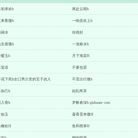
珠初承欢h
再赴云雨h
夜来客微h
一响贪欢上h
颜祸水
你很好
色生香微h
一池春水h
香暖玉h
月下海棠H
言蜚语
不要也罢
丹花下死h女口男介意的宝子勿入
不宜出行微h
不由己h
始乱终弃
思入骨h
罗帐春深h qiuhuanг com
子如玉
凝香觅奇微H
会幽欢H
鱼和熊掌H
欢h
朝中惊变