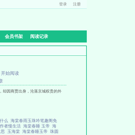
登录
注册
会员书架
阅读记录
、
开始阅读
章
，却因商贾出身，沦落京城权贵的外
听什么
海棠春雨玉珠吟笔趣阁免
 作者慢生活
海棠春睡 玉帝
海
意思
玉海棠
海棠春睡玉帝
珠圆