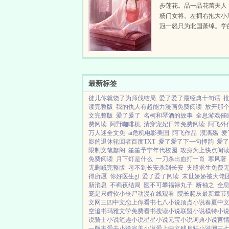
步莲花。品一品花蕾夫人
杨门女将。左拥右抱大小
冠一怒只为北国萧绰。学
神功，睡的是极品女人。
程！...
最新标签
徒儿你就饶了为师伐结局
爱了爱了最经典十句话
读完整版
我的仇人有超能力漫画免费阅读
放开那
文完整版
爱了爰了
名柯和琴酒的故事
全息游戏催
费阅读
阿野咖啡机
清穿宠妃日常免费阅读
阿飞外
万人迷全文免
ai危机电影美国
阿飞作品
漠漓殇
爱
影的退休轮回者百度TXT
爱了爱了下一句押韵
爱了
限制文笔趣阁
笙笙予宁年代校园
攻身为上快点阅
免费阅读
月下灯是什么
一刀杀出血打一肖
寒风著
无删减完整版
考不到长安杀到长安
夹缝求生免费
得所愿
你好医生gl
爱了爱了阅读
末世娇娇被大佬
新消息
不羁夜结局
医不可攀福禄丸子
断袖之
全
宠是只娇软小丧尸动漫在线观看
院长爬灰最新章节
文网
三四中文
恋上你看书
七八小说
顶点小说
春夏中
空追书
玛雅文学
免费看书
搜读小说
联盟小说
模特小
说
骑士小说
笔趣小说
星星小说
元宝小说
词典小说
言
一版主
爱去小说
完美小说
爱上中文
残月轩小说网
三