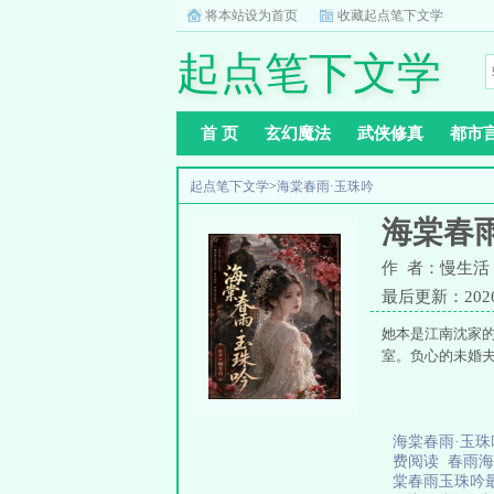
将本站设为首页
收藏起点笔下文学
起点笔下文学
首 页
玄幻魔法
武侠修真
都市
起点笔下文学
>
海棠春雨·玉珠吟
海棠春
作 者：慢生活
最后更新：2026-0
她本是江南沈家
室。负心的未婚夫
海棠春雨·玉
费阅读
春雨
棠春雨玉珠吟