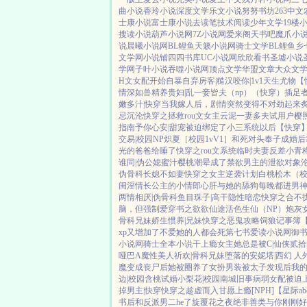
曲小说
香玲小说
深度文学
乐文小说
努努书坊
263中文
士康小说
富士康小说
去读笔
技术阅读
少年文学
19楼
搜读小说
葫芦小说网
7Z小说网
爱来阁
天书吧
魔爪小
说
晨曦小说网
BL鲤鱼
天籁小说网
骑士文学
BL鲤鱼乡
文学网
小说铺
四四书库
UC小说网
欣欣看书
圣墟小说
学网
子叶小说
吞噬小说网
顶点文学
华盟文章
大众文
H文女配开始自暴自弃
房客|糙汉
咬你|1v1
天生尤物【
情深如兽
精养贵妇|乱
一妾皆夫（np）
（快穿）插足
嫩多汁|快穿
当我嫁人后，剧情突然变得不对劲起来
忌沉沦
快穿之拯救rou文女主
云泥
一妻多夫试用户
樱
指南
予你心安|甜宠
被迫绑定了小三系统以后【快穿
交易|校园NP
炽夏［校园1vV1］
和死对头奉子成婚后
光的爸爸给睡了
快穿之rou文系统
临时夫妻
反差小青
谁同|伪公媳
蜜汁樱桃
潮晕
成了禁欲男主的泄欲对象
伪骨科
长媳不如妻
快穿之女主逆袭计划
白桃松木（
闺淫情
长公主的小情郎
心肝与她的舔狗
每晚都进男
两情相厌|伪骨科
鱼目珠子|高干
隐性暗恋
快穿之合不
脑，但强制爱
穿书之欲欲仙途
活色生仙（NP）
炮灰
骨科兄妹
娇生惯养|兄妹
快穿之恶鬼攻略
饲狼记事簿
xp又增加了
不爱她的人都会死
第七书
爱读小说网
御
小说网
骑士全本小说
干上瘾
女主她总是被C|仙侠
贰拾
哑巴A
魔性美人
祈欢|骨科兄妹
堕落的安妮塔|西幻 人
魔
变成丧尸后她被圈养了
女扮男装被太子发现后
我的
边|校园
含桃
试婚
小梨花|校园
南城旧事
病弱女配被迫
掉男主|快穿
快穿之趁虚而入
甘愿上瘾[NPH]
【星际a
书后和反派男二he了
旋覆花之夜
绝非善类
与你刚刚好