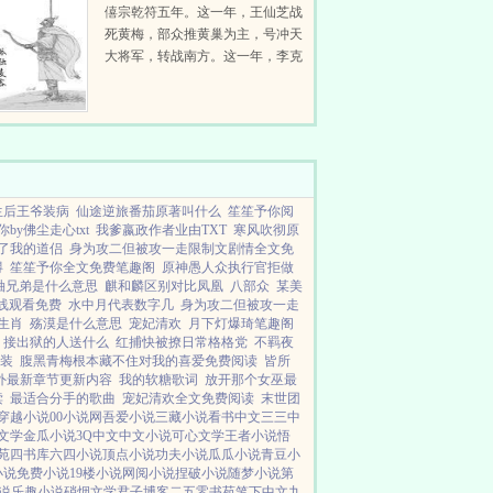
僖宗乾符五年。这一年，王仙芝战
死黄梅，部众推黄巢为主，号冲天
大将军，转战南方。这一年，李克
用杀大同军使段文楚，父子二人发
动叛乱，沙陀兵马抄掠河东。这一
年，江南盗贼蜂起，连陷州郡。这
一年，河南连...
生后王爷装病
仙途逆旅番茄原著叫什么
笙笙予你阅
by佛尘走心txt
我爹嬴政作者业由TXT
寒风吹彻原
了我的道侣
身为攻二但被攻一走限制文剧情全文免
得
笙笙予你全文免费笔趣阁
原神愚人众执行官拒做
袖兄弟是什么意思
麒和麟区别对比凤凰
八部众
某美
线观看免费
水中月代表数字几
身为攻二但被攻一走
生肖
殇漠是什么意思
宠妃清欢
月下灯爆琦笔趣阁
接出狱的人送什么
红捕快被撩日常格格党
不羁夜
装
腹黑青梅根本藏不住对我的喜爱免费阅读
皆所
外最新章节更新内容
我的软糖歌词
放开那个女巫最
读
最适合分手的歌曲
宠妃清欢全文免费阅读
末世团
穿越小说
00小说网
吾爱小说
三藏小说
看书中文
三三中
文学
金瓜小说
3Q中文
中文小说
可心文学
王者小说
悟
苑
四书库
六四小说
顶点小说
功夫小说
瓜瓜小说
青豆小
小说
免费小说
19楼小说
网阅小说
捏破小说
随梦小说
第
说
乐趣小说
硝烟文学
君子博客
二五零书苑
笔下中文
九