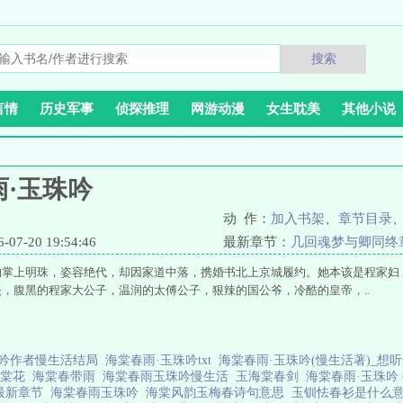
搜索
言情
历史军事
侦探推理
网游动漫
女生耽美
其他小说
雨·玉珠吟
动 作：
加入书架
、
章节目录
7-20 19:54:46
最新章节：
几回魂梦与卿同终
的掌上明珠，姿容绝代，却因家道中落，携婚书北上京城履约。她本该是程家妇
，腹黑的程家大公子，温润的太傅公子，狠辣的国公爷，冷酷的皇帝，..
珠吟作者慢生活结局
海棠春雨·玉珠吟txt
海棠春雨·玉珠吟(慢生活著)_想
海棠花
海棠春带雨
海棠春雨玉珠吟慢生活
玉海棠春剑
海棠春雨·玉珠吟
最新章节
海棠春雨玉珠吟
海棠风韵玉梅春诗句意思
玉钏怯春衫是什么