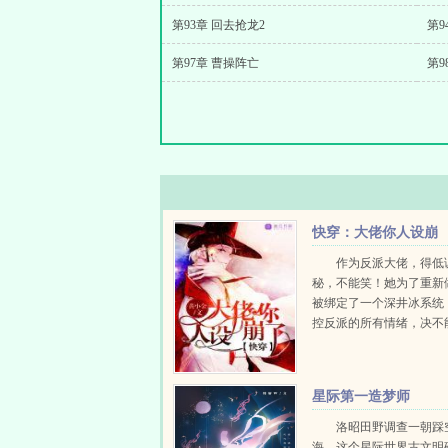
第93章 回去抢龙2
第9
第97章 曹操阵亡
第9
快穿：大佬你人设崩
了
作为反派大佬，得低
秘，不能笑！她为了重新
被绑定了一个深井冰系统
控反派的所有情绪，决不
人设崩了。少年神医徒儿
为师乐乐。某女师父，您
不能笑。高冷总裁女人，
星际第一造梦师
话！某女总裁，您的反派..
洛昭田野调查一朝踩
海，这个星际世界古文明