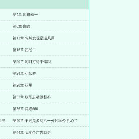
第4章 四排缺一
第8章 翻盘
第12章 忽然发现是逆风局
第16章 团战二
第20章 呵呵打得不错哦
第24章 小队赛
第28章 亚军
第32章 欧阳忘桥做替补
第36章 露娜666
第39章 不过是一个残血没有大招没有吸血书的露娜何惧之有
第40章 不过是多苟活一分钟琳兮 扎心了
第44章 我卖个广告就走