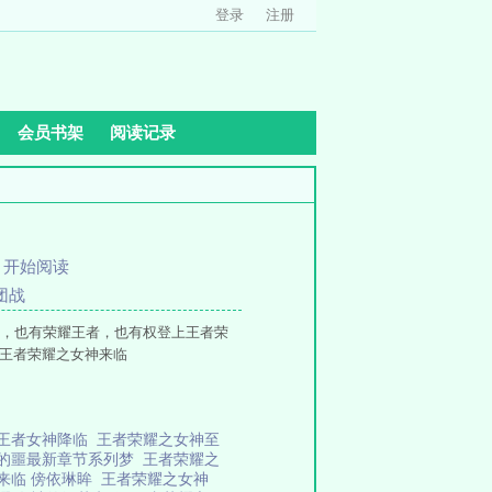
登录
注册
会员书架
阅读记录
、
开始阅读
团战
神，也有荣耀王者，也有权登上王者荣
 王者荣耀之女神来临
王者女神降临
王者荣耀之女神至
的噩最新章节系列梦
王者荣耀之
来临 傍依琳眸
王者荣耀之女神