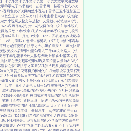
农田小说
乐文小说
乐文小说
夏日小说
大文学
大语文
琪
文学
零零电子书
书画村
一起看书网
一起看书
七八小说
小说网
发发小说网
纳兰小说
陛下看书
五五小说都
五五
文
BL鲤鱼王
掌心文学
万相书城
元宝看书
大美中文
铅笔
说
泉州小说网
放松文学
放松中文
最新小说
笔趣阁小说
OK小说网
月亮小说
新书小说网
传奇中文
并读小说
八
女配她只想上床(快穿)
优质rou棒攻略系统
暗恋［校园
真香
穿成男主白月光（快穿，nph）
香欲
魅魔养成记
碎
C，1vV1，强取）
色情生存游戏（NPH）
艳妇怀春
与
女师男徒
老师要稳住
快穿之大小姐的噩梦人生
每次快穿
屡败屡战
温柔禁锢
纯情勾引
去三千rou文做路人（快
变得不幸
乱花渐欲迷人眼
每天晚上都被cha
醉酒之后
疯批
快穿之渣女翻车纪事
蝴蝶效应
浪情
以婚为名
AV拍
车
麝香之梦|NP
快穿之卿卿我我
异常现象|婚后
远在天边
姨夫的富贵娇花
薄荷奶糖
他的白月光
顶级暴徒
应召男
梦
认知性偏差
珍如天下
捡到邻居手机后
离婚后她不装
之恶毒女配逆袭
女主爱吃肉
（影视同人）勾引深情男
了「快穿」
重生之老男人别走
勾引闺蜜男友(NP)
末世
】猎火
玻璃光
和老板的秘密
苏小野的YIN乱日记
撩动
小娇奴
暖床
炽焰|骨科 校园
魔君与魔后的婚后生活
情难
汁软糖
【五梦】背这五条，悟透
和老公的爸爸拍激情
配回来吃肉啦
参加直播做AI综艺后我火了
拜金女穿进
笑嘻嘻|权贵X主妇
【催眠总攻】lsp老蛇皮的春天
百
种病娇黑化
欺姐|继姐弟
撩愈
清釉
重生之肉香四溢
欲骨
限
19k小说网
快穿之拯救痴情男配
不啻微芒
隔壁禽兽的
逆袭
快穿之娇花难养
最佳野王
恶毒女配不干了
我的男
姬
[综影视]男神总想C哭她
把发小的弟弟画进黄漫掉马