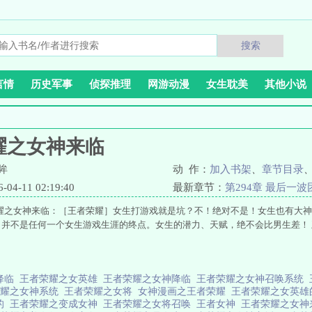
搜索
言情
历史军事
侦探推理
网游动漫
女生耽美
其他小说
耀之女神来临
眸
动 作：
加入书架
、
章节目录
4-11 02:19:40
最新章节：
第294章 最后一波
荣耀之女神来临：［王者荣耀］女生打游戏就是坑？不！绝对不是！女生也有大
，并不是任何一个女生游戏生涯的终点。女生的潜力、天赋，绝不会比男生差！
降临
王者荣耀之女英雄
王者荣耀之女神降临
王者荣耀之女神召唤系统
荣耀之女神系统
王者荣耀之女将
女神漫画之王者荣耀
王者荣耀之女英雄
的
王者荣耀之变成女神
王者荣耀之女将召唤
王者女神
王者荣耀之女神