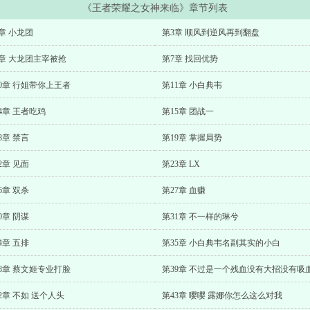
《王者荣耀之女神来临》章节列表
章 小龙团
第3章 顺风到逆风再到翻盘
6章 大龙团主宰被抢
第7章 找回优势
0章 行姐带你上王者
第11章 小白典韦
4章 王者吃鸡
第15章 团战一
8章 禁言
第19章 掌握局势
2章 见面
第23章 LX
6章 双杀
第27章 血赚
0章 阴谋
第31章 不一样的琳兮
4章 五排
第35章 小白典韦名副其实的小白
8章 蔡文姬专业打脸
2章 不如 送个人头
第43章 嘤嘤 露娜你怎么这么对我