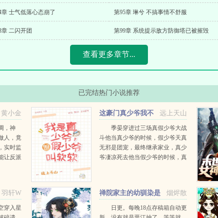
4章 士气低落心态崩了
第95章 琳兮 不搞事情不舒服
8章 二闪开团
第99章 系统提示敌方防御塔已被摧毁
查看更多章节...
已完结热门小说推荐
黄小金
这豪门真少爷我不
远上天山
当了[娱乐圈]
调，神
季晏穿进过三场真假少爷大战
做人，竟
斗他当真少爷的时候，假少爷天真
，实时监
无邪是团宠，最终继承家业，真少
能让反派
爷凄凉死去他当假少爷的时候，真
，过来让
少爷自强不息人人崇拜，最终继承
是反派，
家业，假少爷凄凉死去。总之都是
讲个笑
凄凉死去...
羽轩W
禅院家主的幼驯染是
烟烬散
.
隔壁六眼
空穿入星
日更。每晚18点存稿箱自动更
破碎遗
新，没有就是晋江抽了，等等就