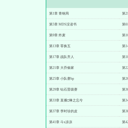
第1章 青铜局
第2
第5章 MDS没读书
第
第9章 炸麦
第1
第13章 零换五
第1
第17章 战队齐人
第1
第21章 大乔偷家
第2
第25章 小队赛bp
第2
第29章 钻石晋级赛
第3
第33章 直播□琳之忘兮
第3
第37章 李时珍的皮
第3
第41章 斗x凉凉
第4