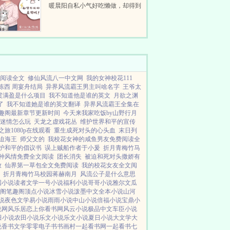
暖晨阳自私小气好吃懒做，却得到
父母偏爱。村里人都摇头造孽哦，
这么偏心！意外被雷劈，赵向晚有
了读心...
阅读全文
修仙风流八一中文网
我的女神校花111
陈西 周宴舟结局
异界风流霸王男主叫啥名字
王爷太
贯满盈是什么项目
我不知道他是谁的英文
月欲之渊
了
我不知道她是谁的英文翻译
异界风流霸王全集在
趣阁最新章节更新时间
今天来我家吃饭by山野行月
迷情怎么玩
天龙之虚戏花丛
维护世界和平的宣传
旅1080p在线观看
重生成死对头的心头血
末日列
迫海王
师父文的
我校花女神的咸鱼男友免费阅读全
护和平的倡议书
误上贼船作者于小爰
折月青梅竹马
种风情免费全文阅读
团长消失
被迫和死对头撒娇有
放
仙界第一草包全文免费阅读
我的校花女友全文阅
折月青梅竹马校园蒋赫南月
风流公子是什么意思
国小说
读者文学
一号小说
福利小说
哥哥小说
雅尔文
瓜
阁
笔趣阁
顶点小说
冰雪小说
泼墨中文
全本小说
山河
说
夜色文学
易小说
雨雨小说
中山小说
倍福小说
宝鼎小
说网
风乐居
恋上你看书网
风云小说
极品中文
车臣小说
田小说
农田小说
乐文小说
乐文小说
夏日小说
大文学
大
说
香书文学
零零电子书
书画村
一起看书网
一起看书
七