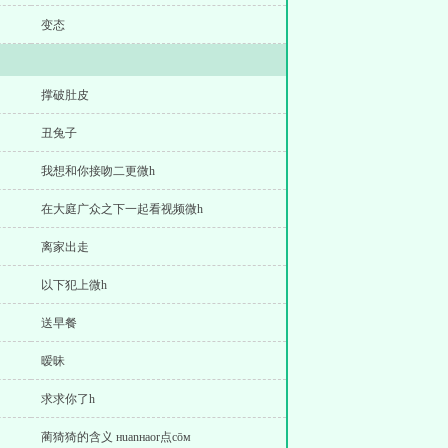
变态
撑破肚皮
丑兔子
我想和你接吻二更微h
在大庭广众之下一起看视频微h
离家出走
以下犯上微h
送早餐
暧昧
求求你了h
蔺猗猗的含义 нuanнaor点cōм