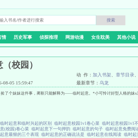
搜索
言情
历史军事
侦探推理
网游动漫
女生耽美
其他小说
意（校园）
动 作：
加入书架
、
章节目录
8-05 15:59:47
最新章节：
乌龙
己捡了个妹妹这件事，蔺靳只能解释为——临时起意。*小可怜讨好型人格的妹x
临时起意和临时兴起的区别
临时起意校园1v1卷心菜
临时起意校园1v1
意(校园)卷心菜
临时起意下一句押韵
临时起意的句子
临时起意免费阅
时起意最狠的三个表现
临时起意的正确说法是
临时起意在线阅读
临时起