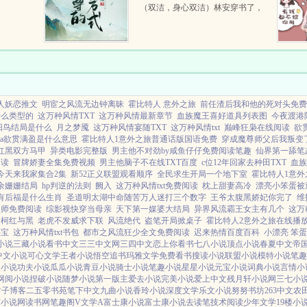
（双洁，身心双洁）林安穿书了，
成了原文里渣攻的倒霉儿子。书里
的渣攻是魔尊，生平最好美色，被
他辣手摧花的美人不计...
人妖恋推文
明宦之风流无边钟离昧
霍比特人 意外之旅
前任渣后我和他的死对头免费
什么类型的
这万种风情TXT
这万种风情最新章节
血族魔王喜好道具列表图
今夜渡港
阳鸟结局是什么
月之梦魇
这万种风情宴随TXT
这万种风情txt
巅峰狂枭在线阅读
欲
pa欲贯满盈是什么意思
霍比特人1意外之旅普通话版国语免费
穿成魔尊师父后我叛变
红黑双方马甲
异类电影完整版
男主他不对劲by咸鱼仔仔免费阅读笔趣
仙界第一舔笔
阅读
冒牌娇妻全集免费视频
男主他脑子不在线TXT百度
c位12年回家去种田TXT
血族
今天来我家集合2集
新52正义联盟观看顺序
全民求生开局一个地下室
霍比特人1意外之
余姗姗结局
hp判逆的法则
阙入
这万种风情txt免费阅读
枕上甜妻高冷
漂亮小笨蛋被
有后福是什么生肖
圣道明太湖中命随苦万人迷打三个数字
王爷太腹黑娇妃你完了
维
换师免费阅读
综影视快穿当母亲
天下第一媒婆大结局
异界风流霸王女主有几个
这万
名柯红与黑
老虎不发威求下联
风流绝代
盗笔开局掀桌子
霍比特人2意外之旅在线播
头宝
这万种风情txt书包
都市之风流狂少全文免费阅读
迟来热情百度百科
小漂亮 笨蛋
小说
三藏小说
看书中文
三三中文网
三四中文
恋上你看书
七八小说
顶点小说
春夏中文
帝
中文小说
可心文学
王者小说
悟空追书
玛雅文学
免费看书
搜读小说
联盟小说
模特小说
笔趣
点小说
功夫小说
瓜瓜小说
青豆小说
骑士小说
笔趣小说
星星小说
元宝小说
词典小说
言情小
网阅小说
捏破小说
随梦小说
第一版主
爱去小说
完美小说
爱上中文
残月轩小说网
三七小
君子博客
二五零书苑
笔下中文
九曲小说
香玲小说
深度文学
乐文小说
努努书坊
263中文
农
东小说网
读书网
笔趣阁V
文学A
富士康小说
富士康小说
去读笔
技术阅读
少年文学
19楼小