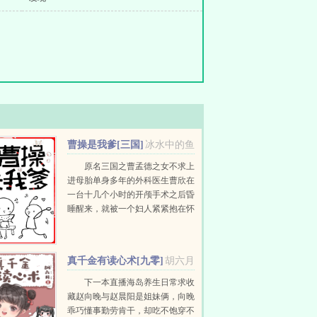
曹操是我爹[三国]
冰水中的鱼
原名三国之曹孟德之女不求上
进母胎单身多年的外科医生曹欣在
一台十几个小时的开颅手术之后昏
睡醒来，就被一个妇人紧紧抱在怀
中，差点儿窒息。妇人却一无所
觉，伤心欲绝的对着一个个头不高
的大胡子大喊...
真千金有读心术[九零]
胡六月
下一本直播海岛养生日常求收
藏赵向晚与赵晨阳是姐妹俩，向晚
乖巧懂事勤劳肯干，却吃不饱穿不