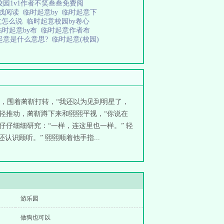
校园1v1作者不笑叁叁免费阅
在线阅读
临时起意by
临时起意下
文怎么说
临时起意校园by卷心
临时起意by布
临时起意作者布
起意是什么意思?
临时起意(校园)
边，围着蔺靳打转，“我还以为见到明星了，
轻轻推动，蔺靳蹲下来和熙熙平视，“你说在
仔仔细细研究：“一样，连这里也一样。” 轻
识顾听。” 熙熙顺着他手指...
游乐园
做狗也可以