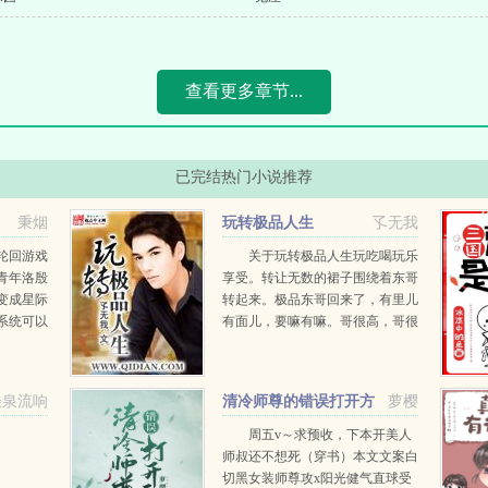
查看更多章节...
已完结热门小说推荐
秉烟
玩转极品人生
孓无我
轮回游戏
关于玩转极品人生玩吃喝玩乐
青年洛殷
享受。转让无数的裙子围绕着东哥
变成星际
转起来。极品东哥回来了，有里儿
系统可以
有面儿，要嘛有嘛。哥很高，哥很
这些已经
帅，哥很有钱。疯魔妖孽的少妇腹
于是洛殷
黑专情的女医生骄傲坚强的女上司
大气开朗的女记者野性内刚的女模
轻泉流响
清冷师尊的错误打开方
萝樱
递牙...
式
周五v～求预收，下本开美人
师叔还不想死（穿书）本文文案白
切黑女装师尊攻x阳光健气直球受