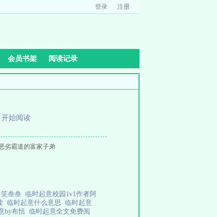
登录
注册
会员书架
阅读记录
、
开始阅读
恶劣霸道的富家子弟
不笑叁叁
临时起意校园1v1作者阿
读
临时起意什么意思
临时起意
意by布恬
临时起意全文免费阅