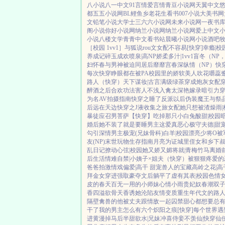
八小说
八一中文
91言情
爱言情
青豆小说网
天翼中文
都
五五小说网
BL鲤鱼乡
老花生看书
007小说
大美书网
文
铅笔小说
大学士
三六六小说网
未来小说网
一夜书
阁小说
你好小说网
纳兰小说网
纳兰小说网
爱上中文
小说
八楼文学
青青中文
看书站
晨曦小说网
小说酒吧
［校园 1vv1］
与狐说
rou文女配不容易[快穿]
幸瘾|校
养成记
碎玉成欢
喷泉|高NP
娇柔多汁|1vv1
盲冬（NP
妇怀春
与男神被迫同居后
靡靡宫春深
纵情（NP）
快穿
每次快穿睁眼都在被PA
校园里的娇软美人
吹花嚼蕊
路人（快穿）
天下谋妆|古言
满级绿茶穿成炮灰女配
醉酒之后
合欢功法害人不浅
入禽太深
艳嫁录
暗引力
为名
AV拍摄指南
快穿之睡了反派以后
伪装魔王与祭
后
远在天边
快穿之J液收集之旅
女配她只想被渣
燥雨|
暴徒
应召男菩萨
【快穿】吃掉那只小白兔
酸甜|校园
婚后她不装了
就是要睡男主
这爱真恶心
极守夫德|甜
勾引深情男主
极宠(兄妹骨科)
白羊|校园
漂亮少将O被
友(NP)
末世玩物生存指南
月亮为证
城里侄女和乡下
乱日记
撩动心弦|校园
她又娇又媚
将就|青梅竹马
离婚
后生活
情难自禁|小姨子×姐夫
（快穿）被狠狠疼爱的
爸爸拍激情戏
偏爱|高干 甜宠
兽人的宝藏
高岭之花|高
拜金女穿进强取豪夺文后躺平了
虚有其表|校园
色情
皮的春天
百无一用的小师妹
心情小雨
贵妃奴
春潮
双
香四溢
欲骨天香
诱她沦陷
友情变质
重生年代文的路
隔壁禽兽的他
被丈夫跟情敌一起囚禁
甜心都想要
总
干了
我的男主怎么有六个
炽阳之痕
[快穿]每个世界
进黄漫掉马后
半甜欲水|兄妹
冲喜侍妾
不羡仙|快穿仙