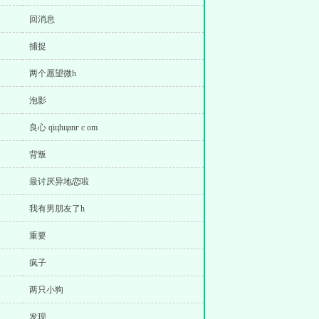
回消息
捕捉
两个愿望微h
泡影
良心 qiцhцanг c om
背叛
最讨厌异地恋啦
我有男朋友了h
重要
疯子
两只小狗
发现