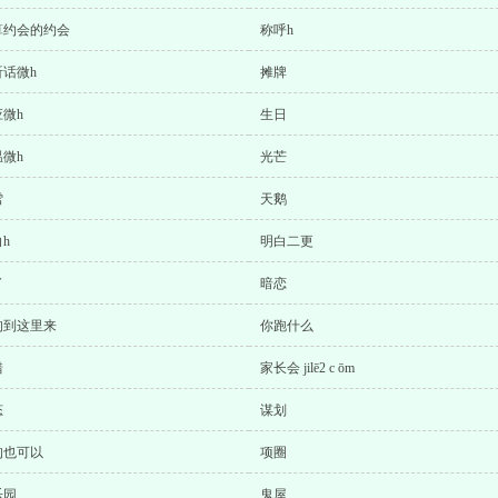
算约会的约会
称呼h
听话微h
摊牌
微h
生日
微h
光芒
雪
天鹅
h
明白二更
了
暗恋
狗到这里来
你跑什么
错
家长会 jilē2 c ōm
态
谋划
狗也可以
项圈
乐园
鬼屋