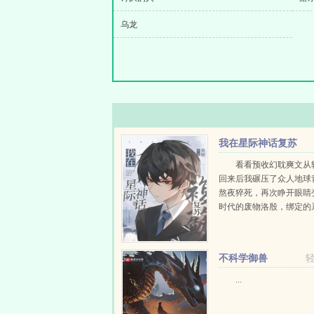
乌龙
我在星际神话复苏
看看预收幻耽爽文从
回来后我碾压了众人地球
熬夜猝死，再次睁开眼睛
时代的废物洛殷，绑定的
给他生存天数，代价是让
消退的传说在当代重现，
按照系统给出的金手...
不科学御兽
...