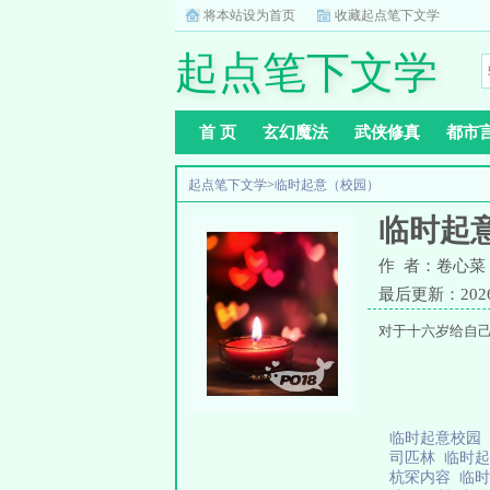
将本站设为首页
收藏起点笔下文学
起点笔下文学
首 页
玄幻魔法
武侠修真
都市
起点笔下文学
>
临时起意（校园）
临时起
作 者：卷心菜
最后更新：2026-0
对于十六岁给自
临时起意校园
司匹林
临时起
杭罙内容
临