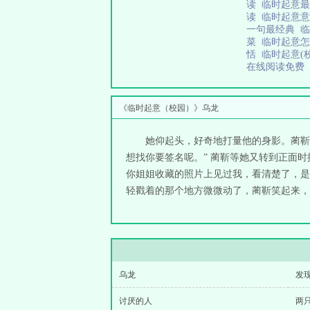
读
临时起意
读
临时起意
一句最经典
临
菜
临时起意
恬
临时起意(
在线阅读免费
《临时起意（校园）》乌龙
她仰起头，好奇地打量他的身影。蔺靳
想找你要签名呢。” 蔺靳等她又转到正面时
你姐姐收藏的照片上见过我，看清楚了，是长
轻戳着的那个地方微微动了，蔺靳笑起来，让
乌龙
发
讨厌的人
两