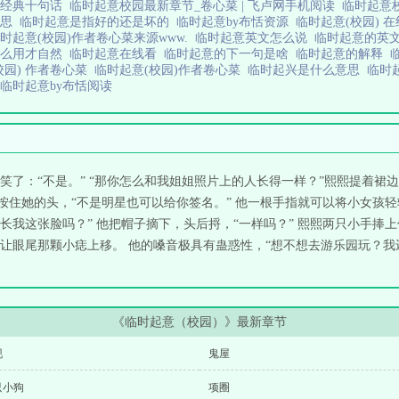
最经典十句话
临时起意校园最新章节_卷心菜 | 飞卢网手机阅读
临时起意
意思
临时起意是指好的还是坏的
临时起意by布恬资源
临时起意(校园) 
时起意(校园)作者卷心菜来源www.
临时起意英文怎么说
临时起意的英
怎么用才自然
临时起意在线看
临时起意的下一句是啥
临时起意的解释
校园) 作者卷心菜
临时起意(校园)作者卷心菜
临时起兴是什么意思
临时
临时起意by布恬阅读
笑了：“不是。” “那你怎么和我姐姐照片上的人长得一样？”熙熙提着裙
按住她的头，“不是明星也可以给你签名。” 他一根手指就可以将小女孩
我这张脸吗？” 他把帽子摘下，头后捋，“一样吗？” 熙熙两只小手捧上
眼尾那颗小痣上移。 他的嗓音极具有蛊惑性，“想不想去游乐园玩？我还认
《临时起意（校园）》最新章节
现
鬼屋
只小狗
项圈