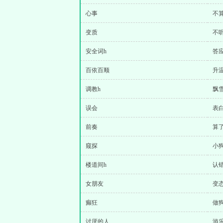
心事
不
变质
不
安全词h
答应
百依百顺
升温
调教h
飘
误会
表白
前奏
算
窥探
小
楼道间h
认
女朋友
变
癫狂
做
讨厌的人
游