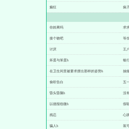
癫狂
疯
你姓蔺吗
求
接个吻吧
等
讨厌
王
坏蛋与笨蛋h
银
在卫生间里被要求摆出那样的姿势h
抽
偷听告白
五
昏头昏脑h
没
以德报怨微h
假
残忍
心
骗人h
装