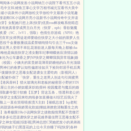
网
阅体小说网
发发小说网
纳兰小说
陛下看书
五五小说
七毛中文
BL鲤鱼王
掌心文学
万相书城
元宝看书
大美中
圣墟小说
泉州小说网
放松文学
放松中文
最新小说
笔趣
搜读阁
OK小说网
月亮小说
新书小说网
传奇中文
并读
快穿】
女配她只想上床(快穿)
优质rou棒攻略系统
暗恋
者
有效真香
穿成男主白月光（快穿，nph）
香欲
魅魔
炙爱（SC，1vV1，强取）
色情生存游戏（NPH）
艳
照良宵|女师男徒
老师要稳住
快穿之大小姐的噩梦人生
恶役千金屡败屡战
温柔禁锢
纯情勾引
去三千rou文做
靠近男人变得不幸
乱花渐欲迷人眼
每天晚上都被cha
青梅
他是疯批
快穿之渣女翻车纪事
蝴蝶效应
浪情
以婚
象
沦为公车
麝香之梦|NP
快穿之卿卿我我
异常现象|婚
（校园）
小姨夫的富贵娇花
薄荷奶糖
他的白月光
顶级
男神们的春梦
认知性偏差
珍如天下
捡到邻居手机后
离
不拢腿
快穿之恶毒女配逆袭
女主爱吃肉
（影视同人）
女配被扑倒了「快穿」
重生之老男人别走
勾引闺蜜男
【港风骨科】猎火
玻璃光
和老板的秘密
苏小野的YIN
书屋
公主的小娇奴
暖床
炽焰|骨科 校园
魔君与魔后的婚
|强取豪夺
梨汁软糖
【五梦】背这五条，悟透
和老公的
外
快穿之女配回来吃肉啦
参加直播做AI综艺后我火了
脸上一直在笑嘻嘻|权贵X主妇
【催眠总攻】lsp老蛇
上岗
甜源
各种病娇黑化
欺姐|继姐弟
撩愈
清釉
重生之肉
o】洛希极限
19k小说网
快穿之拯救痴情男配
不啻微芒
拼多多社恐逆袭
快穿之娇花难养
最佳野王
恶毒女配不
穿之神女瑶姬
[综影视]男神总想C哭她
把发小的弟弟画
娇弱的婊子们
黑莲花的上位
今天你睡了吗[快穿]
各种