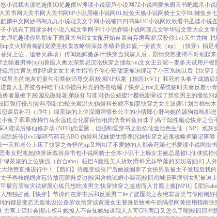
悠悠小说
我去读
笔趣阁IO
笔趣阁W
搜读小说
葫芦小说网
7Z小说网
爱来阁
天书吧
魔爪小说
大美书网
大美书网
大美书网
8P小说
晨曦小说网
BL鲤鱼
天籁小说网
骑士文学
BL鲤鱼乡
库
麒麟中文网
妙书阁
九九小说
耽美文学网
小说铺
四四书库
UC小说网
欣欣看书
圣墟小说
小子小说
布丁阅读
乡村小说
八戒文学网
子叶小说
吞噬小说网
顶点文学
华盟文章
大众文学
牧龙师
笔趣读
你男朋友下面真大
当H文女配开始自暴自弃
房客|糙汉
咬你|1v1
天生尤物【
园np
文火煨青梅|甜宠
爱意收集攻略
情深如兽
精养贵妇|乱
一妾皆夫（np）
（快穿）插足
，替身上位，追妻火葬场）
传闻她鲜嫩多汁|快穿
当我嫁人后，剧情突然变得不对劲起来
之睡遍男神(nph)
兽医
入禽太深
禁忌沉沦
快穿之拯救rou文女主
云泥
一妻多夫试用户
樱
蹙蛾眉|古言
失贞|NP
虐文女主求生指南
予你心安|甜宠
被迫绑定了小三系统以后【快穿】
穿成男主的炮灰前妻
勾引禁欲师尊
交易|校园NP
炽夏［校园1vV1］
和死对头奉子成婚后
穿进兽人世界被各种吃干抹净
被白月光的爸爸给睡了
快穿之rou文系统
临时夫妻
反差小
品勇者
屋檐下|校园
见微知著|弟妹
知与谁同|伪公媳
蜜汁樱桃
潮晕
成了禁欲男主的泄欲对
校园
强行侵占|骨科/强制
白蛇夫君
温火|伪骨科
长媳不如妻
快穿之女主逆袭计划
白桃松木
暗恋
课后补习（师生）
绿茶婊的上位
深闺淫情
长公主的小情郎
心肝与她的舔狗
每晚都进
宠
小兔子乖乖|青梅竹马
永远也会化雾
两情相厌|伪骨科
鱼目珠子|高干
隐性暗恋
快穿之合
军A灌满后
修仙修罗场 (NPH)
恋爱脑，但强制爱
穿书之欲欲仙途
活色生仙（NP）
炮灰
叔叔
除妖传|1vv1
碾碎芍药花|ABO 伪骨科兄妹
娇生惯养|兄妹
快穿之恶鬼攻略
饲狼记事簿
前一天和老公上床了
快穿之奇怪的xp又增加了
不爱她的人都会死
第七书
爱读小说网
御
恶毒女配
渡她|快穿
床戏替身
书包小说网
骑士全本小说
干上瘾
女主她总是被C|仙侠
贰拾
干
绿茶婊的上位
缘浅（百合abo）哑巴A
魔性美人
祈欢|骨科兄妹
堕落的安妮塔|西幻 人
女大绝赞直播进行中！
【西幻】侍魔
变成丧尸后她被圈养了
女扮男装被太子发现后
我的
子太子
春枝嫋嫋
含苞待放
芭蕾鞋
桌边|校园
含桃
试婚
小梨花|校园
南城旧事
病弱女配被迫
人甲
展宫眉
袚灾祛秽
黑心狐只想吃掉男主|快穿
快穿之趁虚而入
甘愿上瘾[NPH]
【星际ab
有人想独占她
【快穿】节操何在
穿书后和反派男二he了
旋覆花之夜
绝非善类
与你刚刚好
遇到的都是变态
天造地设|公路
岁欢愉
穿成黄漫女主替身后
牧神午后
隔壁网黄使用指南
快
侠 古言
上流社会|都市权斗
她撩人不自知
她知道我人人可C
吃两口又怎么了呢|校园
那些