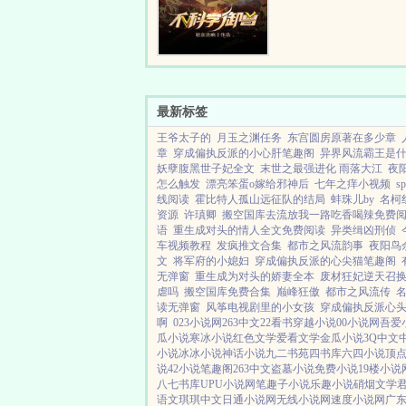
最新标签
王爷太子的
月玉之渊任务
东宫圆房原著在多少章
章
穿成偏执反派的小心肝笔趣阁
异界风流霸王是
妖孽腹黑世子妃全文
末世之最强进化 雨落大江
夜
怎么触发
漂亮笨蛋o嫁给邪神后
七年之痒小视频
s
线阅读
霍比特人孤山远征队的结局
蚌珠儿by
名柯
资源
许瑱卿
搬空国库去流放我一路吃香喝辣免费
语
重生成对头的情人全文免费阅读
异类缉凶刑侦
车视频教程
发疯推文合集
都市之风流韵事
夜阳鸟
文
将军府的小媳妇
穿成偏执反派的心尖猫笔趣阁
无弹窗
重生成为对头的娇妻全本
废材狂妃逆天召
虐吗
搬空国库免费合集
巅峰狂傲
都市之风流传
读无弹窗
风筝电视剧里的小女孩
穿成偏执反派心
啊
023小说网
263中文
22看书
穿越小说
00小说网
吾爱
瓜小说
寒冰小说
红色文学
爱看文学
金瓜小说
3Q中文
小说
冰冰小说
神话小说
九二书苑
四书库
六四小说
顶
说
42小说
笔趣阁
263中文
盗墓小说
免费小说
19楼小说
八七书库
UPU小说网
笔趣子小说
乐趣小说
硝烟文学
语文
琪琪中文
日通小说网
无线小说网
速度小说网
广