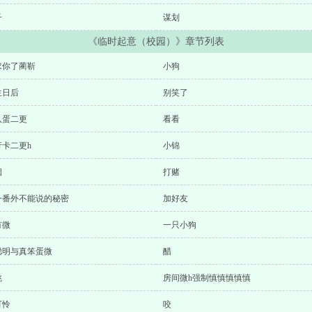
子
谋划
《临时起意（校园）》章节列表
求你了蔺靳
小狗
生日后
别笑了
八蛋二更
看看
行卡二更h
小锦
烟
打赌
一番外不能说的秘密
加好友
有微
一只小狗
聪明与真笨蛋微
醋
跳
房间微h强制慎慎慎慎慎
可怜
咬