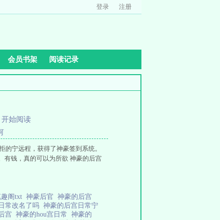
登录
注册
会员书架
阅读记录
、
开始阅读
何
被拒的宁远程，获得了神豪签到系统。
。有钱，真的可以为所欲 神豪的后宫
趣阁txt
神豪后官
神豪的后宫
日常改名了吗
神豪的后宫日常宁
后宫
神豪的hou宫日常
神豪的