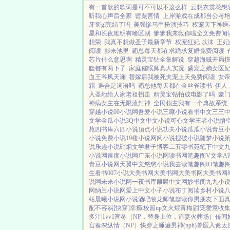
有一首歌的歌词是可不可以不这么样
云想衣裳花想
听我心声后全家
罂粟言情
上岸游戏在成都当公考
牙套gl完结了吗
美强惨马甲扮演技巧
权宠天下神医
星和长夜难明有啥区别
爹爹我来救你啦全文免费阅
想荣
我真不想做圣子最新章节
权宠狂妃 以沫
王妃
阅读
影来池里
霸总每天都在求跪求复婚免费阅读
芯片什么意思啊
精灵宝钻全集解说
穿越海贼开局
腹都有两下子
家庭催眠师真人实况
盛宠之嫡女医
血王爷凤天澜
替嫁后我被死夫宠上天免费阅读
女
霜
遇合是词语吗
霸总他每天都在金丝雀读书
伊人
入圣地给人家老祖拐走
精灵宝钻拍成电影了吗
豪门
神病女主在无限流封神
全民领主我有一个典故系统
穿越小说
00小说网
吾爱小说
三藏小说
看书中文
三三
文学
金瓜小说
3Q中文
中文小说
可心文学
王者小说
悟
苑
四书库
六四小说
顶点小说
功夫小说
瓜瓜小说
青豆
小说
免费小说
19楼小说
网阅小说
捏破小说
随梦小说
说
乐趣小说
硝烟文学
君子博客
二五零书苑
笔下中文
小说网
速度小说网
广东小说网
读书网
笔趣阁V
文学A
青豆小说网
天翼中文
悠悠小说
我去读
笔趣阁IO
笔趣
生看书
007小说
大美书网
大美书网
大美书网
大美书网
说网
未来小说网
一夜书库
麒麟中文网
妙书阁
九九小
网
纳兰小说网
爱上中文
小子小说
布丁阅读
乡村小说
站
晨曦小说网
小说酒吧
牧龙师
笔趣读
你男朋友下面
配不容易[快穿]
幸瘾|校园np
文火煨青梅|甜宠
爱意收
多汁|1vv1
盲冬（NP，替身上位，追妻火葬场）
传闻
宫春深
纵情（NP）
快穿之睡遍男神(nph)
兽医
入禽太