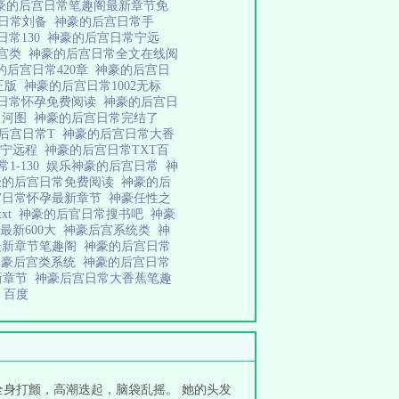
豪的后宫日常笔趣阁最新章节免
宫日常刘备
神豪的后宫日常手
日常130
神豪的后宫日常宁远
后宫类
神豪的后宫日常全文在线阅
的后宫日常420章
神豪的后宫日
正版
神豪的后宫日常1002无标
日常怀孕免费阅读
神豪的后宫日
常河图
神豪的后宫日常完结了
后宫日常T
神豪的后宫日常大香
常宁远程
神豪的后宫日常TXT百
1-130
娱乐神豪的后宫日常
神
豪的后宫日常免费阅读
神豪的后
宫日常怀孕最新章节
神豪任性之
xt
神豪的后官日常搜书吧
神豪
最新600大
神豪后宫系统类
神
最新章节笔趣阁
神豪的后宫日常
神豪后宫类系统
神豪的后宫日常
最新章节
神豪后宫日常大香蕉笔趣
 百度
身打颤，高潮迭起，脑袋乱摇。 她的头发