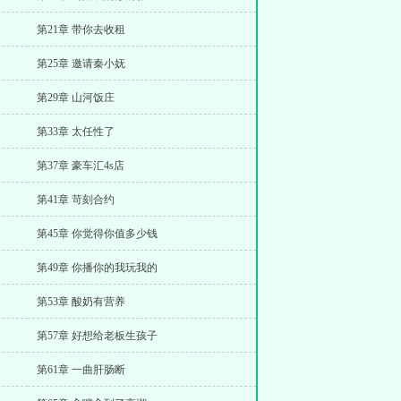
第21章 带你去收租
第25章 邀请秦小妩
第29章 山河饭庄
第33章 太任性了
第37章 豪车汇4s店
第41章 苛刻合约
第45章 你觉得你值多少钱
第49章 你播你的我玩我的
第53章 酸奶有营养
第57章 好想给老板生孩子
第61章 一曲肝肠断