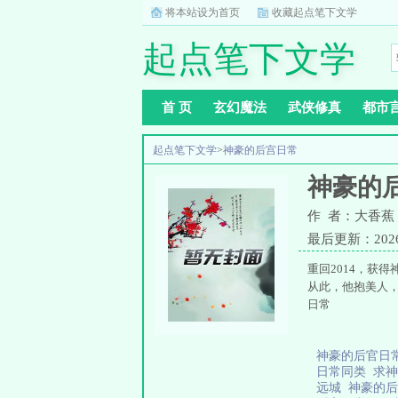
将本站设为首页
收藏起点笔下文学
起点笔下文学
首 页
玄幻魔法
武侠修真
都市
起点笔下文学
>
神豪的后宫日常
神豪的
作 者：大香蕉
最后更新：2026-0
重回2014，获
从此，他抱美人
日常
神豪的后官日
日常同类
求
远城
神豪的