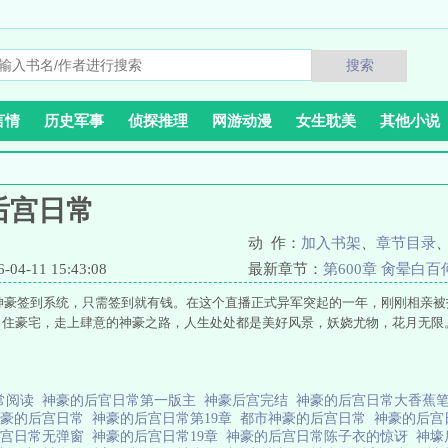
搜索
言情
历史军事
侦探推理
网游动漫
女生耽美
其他小说
后宫日常
动 作：
加入书架
、
章节目录
4-11 15:43:08
最新章节：
第600章 肏晕白百
得神豪签到系统，只需签到就有钱。在这个直播正式异军突起的一年，刚刚相亲
，住豪宅，走上肆意的神豪之路，人生处处都是美好风景，妖娆尤物，花月无限
常阅读
神豪的后官日常第一版主
神豪后宫完结
神豪的后宫日常大香蕉笔
神豪的后宫日常
神豪的后宫日常第19章
都市神豪的后宫日常
神豪的后宫
后宫日常无弹窗
神豪的后宫日常19章
神豪的后宫日常陈子衣的惊讶
神壕