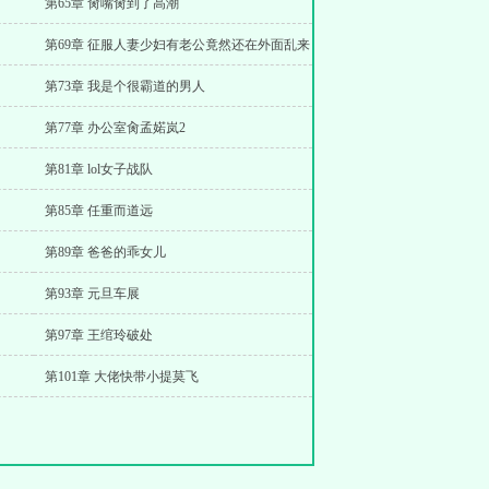
第65章 肏嘴肏到了高潮
第69章 征服人妻少妇有老公竟然还在外面乱来
第73章 我是个很霸道的男人
第77章 办公室肏孟婼岚2
第81章 lol女子战队
第85章 任重而道远
第89章 爸爸的乖女儿
第93章 元旦车展
第97章 王绾玲破处
第101章 大佬快带小提莫飞