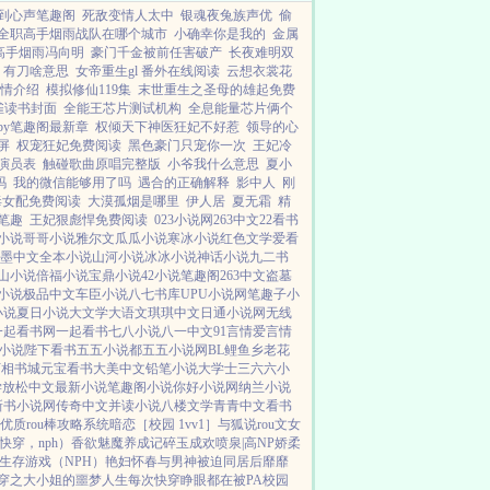
到心声笔趣阁
死敌变情人太中
银魂夜兔族声优
偷
全职高手烟雨战队在哪个城市
小确幸你是我的
金属
高手烟雨冯向明
豪门千金被前任害破产
长夜难明双
有刀啥意思
女帝重生gl 番外在线阅读
云想衣裳花
情介绍
模拟修仙119集
末世重生之圣母的雄起免费
雀读书封面
全能王芯片测试机构
全息能量芯片俩个
by笔趣阁最新章
权倾天下神医狂妃不好惹
领导的心
屏
权宠狂妃免费阅读
黑色豪门只宠你一次
王妃冷
演员表
触碰歌曲原唱完整版
小爷我什么意思
夏小
吗
我的微信能够用了吗
遇合的正确解释
影中人
刚
毒女配免费阅读
大漠孤烟是哪里
伊人居
夏无霜
精
笔趣
王妃狠彪悍免费阅读
023小说网
263中文
22看书
小说
哥哥小说
雅尔文
瓜瓜小说
寒冰小说
红色文学
爱看
墨中文
全本小说
山河小说
冰冰小说
神话小说
九二书
山小说
倍福小说
宝鼎小说
42小说
笔趣阁
263中文
盗墓
小说
极品中文
车臣小说
八七书库
UPU小说网
笔趣子小
小说
夏日小说
大文学
大语文
琪琪中文
日通小说网
无线
一起看书网
一起看书
七八小说
八一中文
91言情
爱言情
小说
陛下看书
五五小说都
五五小说网
BL鲤鱼乡
老花
万相书城
元宝看书
大美中文
铅笔小说
大学士
三六六小
学
放松中文
最新小说
笔趣阁小说
你好小说网
纳兰小说
新书小说网
传奇中文
并读小说
八楼文学
青青中文
看书
优质rou棒攻略系统
暗恋［校园 1vv1］
与狐说
rou文女
快穿，nph）
香欲
魅魔养成记
碎玉成欢
喷泉|高NP
娇柔
生存游戏（NPH）
艳妇怀春
与男神被迫同居后
靡靡
穿之大小姐的噩梦人生
每次快穿睁眼都在被PA
校园