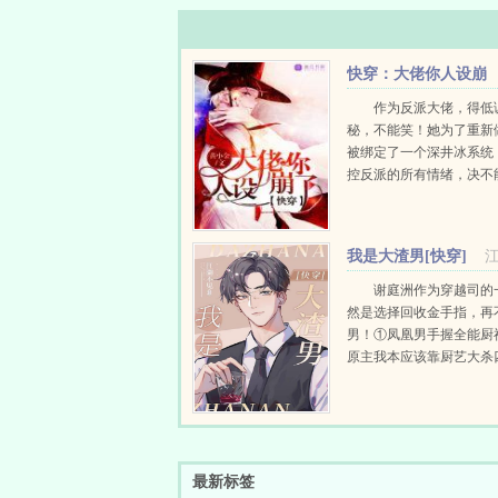
快穿：大佬你人设崩
了
作为反派大佬，得低
秘，不能笑！她为了重新
被绑定了一个深井冰系统
控反派的所有情绪，决不
人设崩了。少年神医徒儿
为师乐乐。某女师父，您
不能笑。高冷总裁女人，
我是大渣男[快穿]
话！某女总裁，您的反派..
谢庭洲作为穿越司的
然是选择回收金手指，再
男！①凤凰男手握全能厨
原主我本应该靠厨艺大杀
人生巅峰谢庭洲哦不我不
套路深，我要回农村！②
美女花钱能返现。...
最新标签