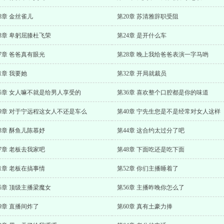
8章 金丝雀儿
第20章 苏清雅辞职受阻
3章 卑躬屈膝杜飞荣
第24章 是开什么车
7章 爸爸真有眼光
第28章 晚上我给爸爸表演一字马哟
1章 我要她
第32章 开局就裁员
35章 女人嘛不就是给男人享受的
第36章 喜欢整个口腔都是你的味道
39章 对于宁远程这女人不还是车么
第40章 宁先生您是不是经常对女人这样
3章 酥鱼儿陈慕妤
第44章 这合约太过分了吧
7章 老板去我家吧
第48章 下面吃还是吃下面
1章 老板在搞事情
第52章 你们主播睡着了
5章 顶级主播梁魔女
第56章 主播昨晚你怎么了
9章 直播间炸了
第60章 真有土豪力捧