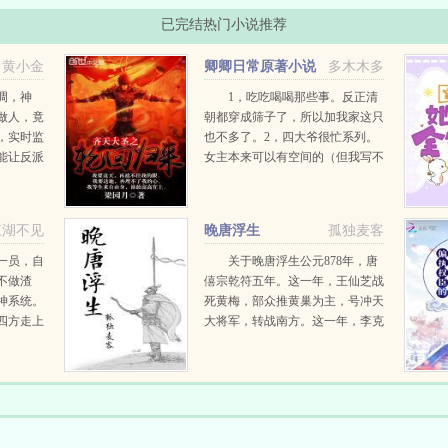
已完结热门小说推荐
黄小金
卿卿日常原著小说
多木木多
调，神
1，吃吃喝喝那些事。反正清
做人，竟
朝都穿成筛子了，所以加我家这只
，实时监
也不多了。2，四大爷很忙系列。
能让反派
女主本来可以有空间的（但我写不
，过来让
出来，一写到空间就犯设定狂癖，
是反派，
文会歪到十万八千里外）她也可以
讲个笑
有系统的（为了她我...
江湖不见
晚唐浮生
孤独麦客
.
一员，自
关于晚唐浮生公元878年，唐
不做渣
僖宗乾符五年。这一年，王仙芝战
神系统。
死黄梅，部众推黄巢为主，号冲天
四方走上
大将军，转战南方。这一年，李克
想，城市
用杀大同军使段文楚，父子二人发
猥琐男给
动叛乱，沙陀兵马抄掠河东。这一
年，江南盗贼蜂起，连陷州郡。这
一年，河南连...