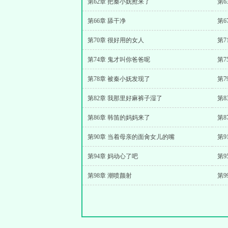
第62章 把秦小妩抢来了
第6
第66章 舔干净
第6
第70章 很好用的女人
第
第74章 鬼才叫你爸爸呢
第
第78章 被秦小妩发现了
第7
第82章 我那里好麻裤子湿了
第8
第86章 韩笛的妈妈来了
第
第90章 当着母亲的面肏女儿的嘴
第9
第94章 妈动心了吧
第9
第98章 潮喷颜射
第9