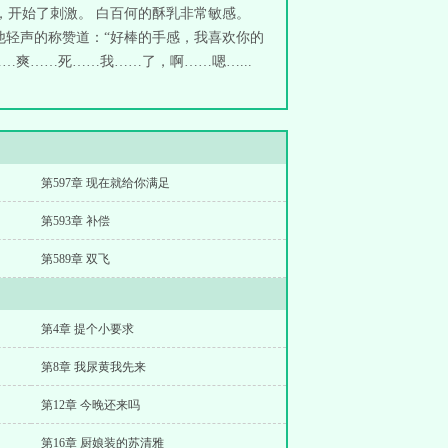
，开始了刺激。 白百何的酥乳非常敏感。
他轻声的称赞道：“好棒的手感，我喜欢你的
…爽……死……我……了，啊……嗯…...
第597章 现在就给你满足
第593章 补偿
第589章 双飞
第4章 提个小要求
第8章 我尿黄我先来
第12章 今晚还来吗
第16章 厨娘装的苏清雅