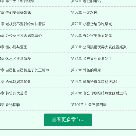
3章 累一天了给我缓缓
第64章 老公的电话
7章 你们要做好姐妹
第68章 一龙双凤
71章 老板要不要我给你扶着尿
第72章 小骚货给你吃早点
75章 办公室里和孟婼岚谈心
第76章 办公室里肏孟婼岚
9章 秦小妩与蓝图
第80章 公司跳蛋玩弄大表姐孟婼岚
3章 休息区挑逗做爱
第84章 又被秦小妩看到了
87章 自己把自己折服了的王绾玲
第88章 韩笛的母亲
1章 给你妈妈加加餐
第92章 韩笛给母亲喂精液汤汁
5章 韩笛的大道理
第96章 老公你刚给绾玲妹妹射过吗
9章 香艳接吻
第100章 斗鱼三骚四婊
查看更多章节...