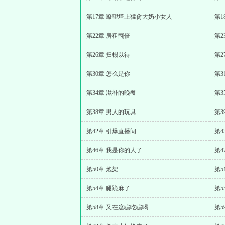
第17章 瞭望塔上猛肏大奶小女人
第1
第22章 房租翻倍
第2
第26章 扫榻以待
第2
第30章 怎么是你
第3
第34章 滋补的晚餐
第
第38章 男人的玩具
第
第42章 引爆直播间
第4
第46章 我是你的人了
第4
第50章 炮架
第5
第54章 腿跪麻了
第5
第58章 又在这骗吃骗喝
第5