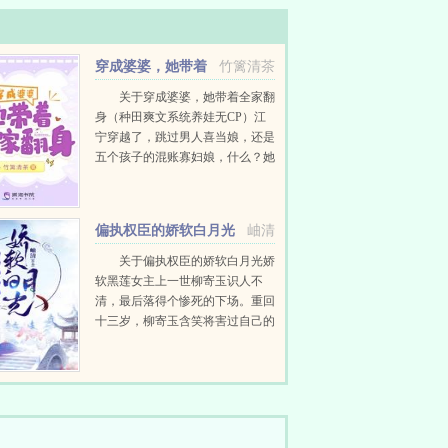
穿成婆婆，她带着
竹篱清茶
全家翻身
关于穿成婆婆，她带着全家翻
身（种田爽文系统养娃无CP）江
宁穿越了，跳过男人喜当娘，还是
五个孩子的混账寡妇娘，什么？她
大儿子都成亲？她已经是婆婆了！
家徒四壁怎么办？没关系，咱先修
房子。没有银子怎么办？没关系，
偏执权臣的娇软白月光
岫清
咱们先...
关于偏执权臣的娇软白月光娇
软黑莲女主上一世柳寄玉识人不
清，最后落得个惨死的下场。重回
十三岁，柳寄玉含笑将害过自己的
人，玩弄于掌股之上。可她转身却
扑入了那人的怀中，撒着娇说手
疼。梅疏玉觉得很奇怪，那个对自
己颐指气使的小姑...