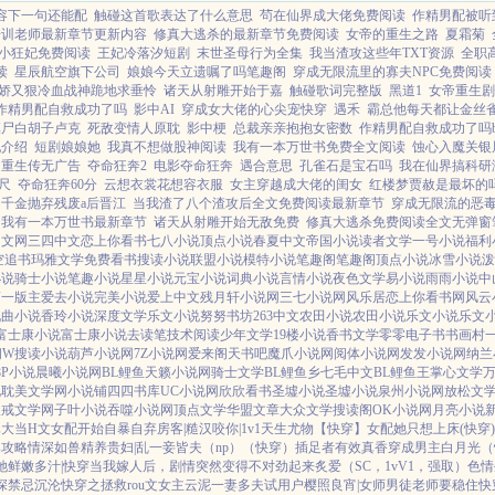
容下一句还能配
触碰这首歌表达了什么意思
茍在仙界成大佬免费阅读
作精男配被听
培训老师最新章节更新内容
修真大逃杀的最新章节免费阅读
女帝的重生之路
夏霜菊
小狂妃免费阅读
王妃冷落汐短剧
末世圣母行为全集
我当渣攻这些年TXT资源
全职
读
星辰航空旗下公司
娘娘今天立遗嘱了吗笔趣阁
穿成无限流里的寡夫NPC免费阅读
娇又狠冷血战神跪地求垂怜
诸天从射雕开始于嘉
触碰歌词完整版
黑道1
女帝重生剧
作精男配自救成功了吗
影中AI
穿成女大佬的心尖宠快穿
遇禾
霸总他每天都让金丝
摸尸白胡子卢克
死敌变情人原耽
影中梗
总裁亲亲抱抱女密数
作精男配自救成功了吗
妃介绍
短剧娘娘她
我真不想做股神阅读
我有一本万世书免费全文阅读
蚀心入魔关银
帝重生传无广告
夺命狂奔2
电影夺命狂奔
遇合意思
孔雀石是宝石吗
我在仙界搞科研
 尺
夺命狂奔60分
云想衣裳花想容衣服
女主穿越成大佬的闺女
红楼梦贾赦是最坏的
千金抛弃残废a后晋江
当我渣了八个渣攻后全文免费阅读最新章节
穿成无限流的恶
我有一本万世书最新章节
诸天从射雕开始无敌免费
修真大逃杀免费阅读全文无弹窗
中文网
三四中文
恋上你看书
七八小说
顶点小说
春夏中文
帝国小说
读者文学
一号小说
福利
空追书
玛雅文学
免费看书
搜读小说
联盟小说
模特小说
笔趣阁
笔趣阁
顶点小说
冰雪小说
泼
小说
骑士小说
笔趣小说
星星小说
元宝小说
词典小说
言情小说
夜色文学
易小说
雨雨小说
中
第一版主
爱去小说
完美小说
爱上中文
残月轩小说网
三七小说网
风乐居
恋上你看书网
风云
九曲小说
香玲小说
深度文学
乐文小说
努努书坊
263中文
农田小说
农田小说
乐文小说
乐文
富士康小说
富士康小说
去读笔
技术阅读
少年文学
19楼小说
香书文学
零零电子书
书画村
阁W
搜读小说
葫芦小说网
7Z小说网
爱来阁
天书吧
魔爪小说网
阅体小说网
发发小说网
纳兰
8P小说
晨曦小说网
BL鲤鱼
天籁小说网
骑士文学
BL鲤鱼乡
七毛中文
BL鲤鱼王
掌心文学
说
耽美文学网
小说铺
四四书库
UC小说网
欣欣看书
圣墟小说
圣墟小说
泉州小说网
放松文
八戒文学网
子叶小说
吞噬小说网
顶点文学
华盟文章
大众文学
搜读阁
OK小说网
月亮小说
真大
当H文女配开始自暴自弃
房客|糙汉
咬你|1v1
天生尤物【快穿】
女配她只想上床(快穿)
集攻略
情深如兽
精养贵妇|乱
一妾皆夫（np）
（快穿）插足者
有效真香
穿成男主白月光（
她鲜嫩多汁|快穿
当我嫁人后，剧情突然变得不对劲起来
炙爱（SC，1vV1，强取）
色情
深
禁忌沉沦
快穿之拯救rou文女主
云泥
一妻多夫试用户
樱照良宵|女师男徒
老师要稳住
快