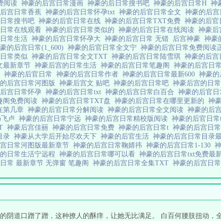
免费阅读
神豪的后宫日常漫画
神豪的后日常搜书吧
神豪的后宫日常H
神
的后宫日常香蕉
神豪的后宫日常怀孕txt
神豪的后官日常全文
神豪的后
宫日常搜书吧
神豪的后官日常在线
神豪的后宫日常TXT免费
神豪的后官
宫日常在线观看
神豪的后宫日常类似的
神豪的后宫日常在线阅读
神豪
宫日常生活
神豪的后宫日常怀孕大
神豪的后宫日常 无错
后宫神豪
神豪
豪的后宫日常(1_600)
神豪的后官日常全文宁
神豪的后宫日常免费阅读
宫日常类似
神豪的后宫日常全文TXT
神豪的后宫日常陆雪琪
神豪的后宫
文最新章节
神豪后宫的日常生活
神豪的后宫日常笔趣阁
神豪的后宫日
文
神豪的后官日常
神豪的后宫日常作者
神豪的后宫日常最新600
神豪的
豪的后宫日常河图版
神豪后宫文 贴吧
神豪的后宫日常吧
神豪后宫的日
的后宫日常怀孕
神豪的后宫日常txt
神豪的后宫日常白百合
神豪的后官日常
趣阁免费阅读
神豪的后宫日常TXT盘
神豪的后宫日常在哪里更新的
神
在第几章
神豪的后官日常分解阅读
神豪的后宫日常全文阅读
神豪的后
)飞卢
神豪的后宫日常宁远
神豪的后宫日常精校版阅读
神豪的后官日常t
XT
神豪后宫佳丽
神豪的后宫日常免费
神豪的后宫日常t
神豪的后宫日常
目录
神豪从大学后开始尽欢天下
神豪的后官生活
神豪的后宫日常目录
后宫日常河图版最新章节
神豪的后宫日常鞠婧祎
神豪的后宫日常1-130
豪的日常生活宁远程
神豪的后宫日常哪可以看
神豪的后宫日常txt免费
日常 最新章节 无弹窗 笔趣阁
神豪的后宫日常全集TXT
神豪的后宫日常
的阴道口蹭了蹭，这种撩人的酥痒，让她无比满足。 白百何腰肢扭动，全