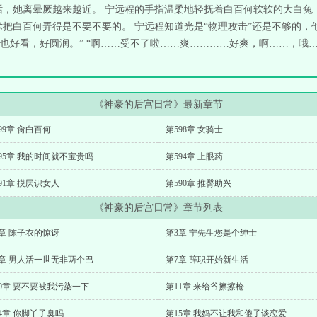
话，她离晕厥越来越近。 宁远程的手指温柔地轻抚着白百何软软的大白兔
术把白百何弄得是不要不要的。 宁远程知道光是“物理攻击”还是不够的，
好看，好圆润。” “啊……受不了啦……爽…………好爽，啊……，哦…
《神豪的后宫日常》最新章节
99章 肏白百何
第598章 女骑士
95章 我的时间就不宝贵吗
第594章 上眼药
91章 摸屄识女人
第590章 推臀助兴
《神豪的后宫日常》章节列表
章 陈子衣的惊讶
第3章 宁先生您是个绅士
6章 男人活一世无非两个巴
第7章 辞职开始新生活
0章 要不要被我污染一下
第11章 来给爷擦擦枪
4章 你脚丫子臭吗
第15章 我妈不让我和傻子谈恋爱