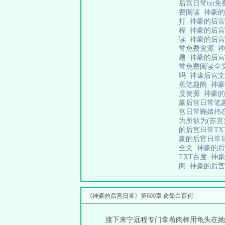
后宫日常txt
费阅读
神豪
打
神豪的后
程
神豪的后
读
神豪的后
常免费资源
神
题
神豪的后
常免费阅读全
吗
神壕后宫
蕉笔趣阁
神
度资源
神豪
豪后宫日常笔
宫日常鞠婧祎
为所欲为(苏言
的后宫日常T
豪的后官日常
全文
神豪的
TXT百度
神
阁
神豪的后宫
《神豪的后宫日常》第600章 肏晕白百何
接下来宁远程专门拿着肉棒用龟头在她