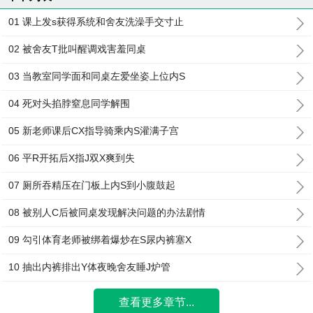
01 课上发s获得系统和舍友洗澡手交寸止
02 被舍友T批叫醒调戏害羞同桌
03 当教室同学面和同桌左爱坐姿上位内S
04 死对头掐脖窒息同学解围
05 新老师课后CX指导骑乘内S灌满子宫
06 平R开拓后X指J双X爽到失
07 厕所吞精压在门板上内S到小腹鼓起
08 被别人C后被同桌发现解决问题的办法剧情
09 勾引体育老师被绑着爆炒在S尿内裤塞X
10 抽出内裤排出Y体夜晚舍友睡J炉管
查看更多章节...