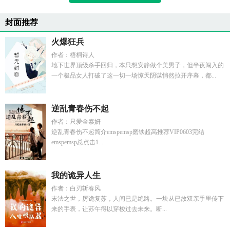
封面推荐
火爆狂兵
作者：梧桐诗人
地下世界顶级杀手回归，本只想安静做个美男子，但半夜闯入的
一个极品女人打破了这一切一场惊天阴谋悄然拉开序幕，都...
逆乱青春伤不起
作者：只爱金泰妍
逆乱青春伤不起简介emspemsp磨铁超高推荐VIP0603完结
emspemsp总点击1...
我的诡异人生
作者：白刃斩春风
末法之世，厉诡复苏，人间已是绝路。一块从已故双亲手里传下
来的手表，让苏午得以穿梭过去未来。断...