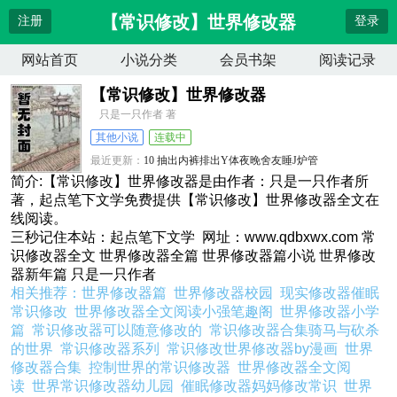
【常识修改】世界修改器
注册
登录
网站首页
小说分类
会员书架
阅读记录
【常识修改】世界修改器
只是一只作者 著
其他小说
连载中
最近更新：
10 抽出内裤排出Y体夜晚舍友睡J炉管
更新时间：
2026-04-11 11:28:58
简介:【常识修改】世界修改器是由作者：只是一只作者所
著，起点笔下文学免费提供【常识修改】世界修改器全文在
线阅读。
三秒记住本站：起点笔下文学 网址：www.qdbxwx.com 常
识修改器全文 世界修改器全篇 世界修改器篇小说 世界修改
器新年篇 只是一只作者
相关推荐：
世界修改器篇
世界修改器校园
现实修改器催眠
常识修改
世界修改器全文阅读小强笔趣阁
世界修改器小学
篇
常识修改器可以随意修改的
常识修改器合集骑马与砍杀
的世界
常识修改器系列
常识修改世界修改器by漫画
世界
修改器合集
控制世界的常识修改器
世界修改器全文阅
读
世界常识修改器幼儿园
催眠修改器妈妈修改常识
世界