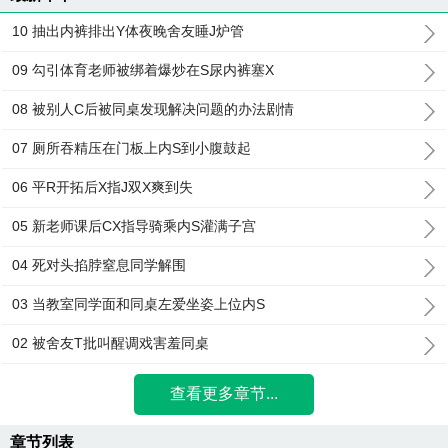
10 抽出内裤排出Y体夜晚舍友睡J炉管
09 勾引体育老师被绑着爆炒在S尿内裤塞X
08 被别人C后被同桌发现解决问题的办法剧情
07 厕所吞精压在门板上内S到小腹鼓起
06 平R开拓后X指J双X爽到失
05 新老师课后CX指导骑乘内S灌满子宫
04 死对头掐脖窒息同学解围
03 当教室同学面和同桌左爱坐姿上位内S
02 被舍友T批叫醒调戏害羞同桌
查看更多章节...
章节列表