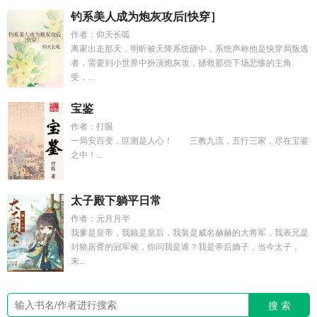
钓系美人成为炮灰攻后[快穿］
作者：仰天长呱
离家出走那天，明昕被天降系统砸中，系统声称他是快穿局叛逃
者，需要到小世界中扮演炮灰攻，拯救那些下场悲惨的主角
受，...
宝鉴
作者：打眼
一局安百变，叵测是人心！ 三教九流，五行三家，尽在宝鉴
之中！...
太子殿下躺平日常
作者：元月月半
我爹是皇帝，我娘是皇后，我舅是威名赫赫的大将军，我表兄是
封狼居胥的冠军侯，你问我是谁？我是帝后嫡子，当今太子，
未...
搜 索