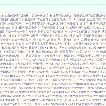
主有心魔的漫画
我的三个姐姐分集介绍
被绿茶诬陷怎么办
魏嬿婉如懿穿越到甄嬛传
免费阅读
疯批权臣的疯癫故事
穿成修仙文女配后我摆烂了
博士新娘诗岚免费阅读
宗
线阅读
林栖萧璟重生
一胎三宝宠上天
十二分缠绵全文免费阅读
设计了
林栖苏锦笺
任务攻略
疯批权臣夺她原著全文
宰辅免费阅读入口
南枝离合
设计成瘾游戏攻略
名
l剧
挥拳一千次一个月的变化
神医弃女之鬼帝狂妃
史上第一女仙笔趣阁
燕春燕
峡
读
命中注定的梗有哪些
我怀孕了梦雨婷婷 / 著53.3
命中注定 知乎
宰辅最新章节txt
成了糙汉小娇夫作者肆捌玖
缠上瘾!什么时候出
男主是魔的
穿越1973娶姐妹合集
设
上第一的女友
燕春回
永历通宝真品图片及价格大全
不小心摸到男生的腰怎么办
攒一
主和心魔相爱的
男神对我又争又抢TXT
林栖ai
博士媳妇徐婉免费阅读
离枝讲的什么
天
王者荣耀同人李白王昭君
无限游戏解说
攒一袋星星是什么意思
我的三个姐姐结
规则怪谈游戏无广告
峡谷之巅第一
复仇成功后的生活剧
023小说网
263中文
22看书
穿
帝国小说
读者文学
一号小说
福利小说
哥哥小说
雅尔文
瓜瓜小说
寒冰小说
红色文学
爱看文
笔趣阁
笔趣阁
顶点小说
冰雪小说
泼墨中文
全本小说
山河小说
冰冰小说
神话小说
九二书苑
小说
夜色文学
易小说
雨雨小说
中山小说
倍福小说
宝鼎小说
42小说
笔趣阁
263中文
盗墓小
小说网
风乐居
恋上你看书网
风云小说
极品中文
车臣小说
八七书库
UPU小说网
笔趣子小说
田小说
农田小说
乐文小说
乐文小说
夏日小说
大文学
大语文
琪琪中文
日通小说网
无线小
说
香书文学
零零电子书
书画村
一起看书网
一起看书
七八小说
八一中文
91言情
爱言情
青豆
网
阅体小说网
发发小说网
纳兰小说
陛下看书
五五小说都
五五小说网
BL鲤鱼乡
老花生看
毛中文
BL鲤鱼王
掌心文学
万相书城
元宝看书
大美中文
铅笔小说
大学士
三六六小说网
未
墟小说
泉州小说网
放松文学
放松中文
最新小说
笔趣阁小说
你好小说网
纳兰小说网
纳兰
搜读阁
OK小说网
月亮小说
新书小说网
传奇中文
并读小说
八楼文学
青青中文
看书站
晨曦
穿】
女配她只想上床(快穿)
优质rou棒攻略系统
暗恋［校园 1vv1］
与狐说
rou文女配不容
者
有效真香
穿成男主白月光（快穿，nph）
香欲
魅魔养成记
碎玉成欢
喷泉|高NP
娇柔多汁|