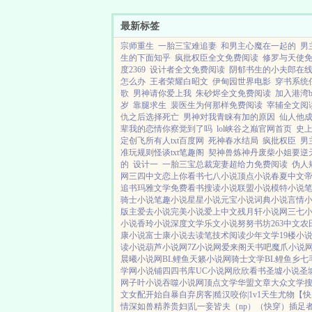
最新标签
宗师重生
一胎三宝难追妻
和男主心魔在一起的
男
生的下面知乎
疯批权臣全文免费阅读
修罗与天使
度2369
设计者全文免费阅读
阴郁书生的小夫郎在
怎么办
王者荣耀白昭文
伊甸园世界电影
穿书系统
歌
男神请你爱上我
朱砂烬全文免费阅读
加入港湾b
岁
靠腿求生
裴医生为何那样免费阅读
宰辅全文阅
仇之后选择死亡
男神对我青睐有加的原因
仙人他
辈我的恋情你察觉到了吗
lol峡谷之巅官网首页
史
定创飞所有人txt百度网
死神春水结局
疯批权臣
男
准玩规则怪谈txt笔趣阁
契神兽炼神丹废柴小姐要逆
的
设计一
一胎三宝总裁宠妻超给力免费阅读
伪人
网
三四中文
恋上你看书
七八小说
顶点小说
春夏中文
追书
玛雅文学
免费看书
搜读小说
联盟小说
模特小说
骑士小说
笔趣小说
星星小说
元宝小说
词典小说
言情
版主
爱去小说
完美小说
爱上中文
残月轩小说网
三七
小说
香玲小说
深度文学
乐文小说
努努书坊
263中文
农
康小说
富士康小说
去读笔
技术阅读
少年文学
19楼小
读小说
葫芦小说网
7Z小说网
爱来阁
天书吧
魔爪小说
晨曦小说网
BL鲤鱼
天籁小说网
骑士文学
BL鲤鱼乡
七
学网
小说铺
四四书库
UC小说网
欣欣看书
圣墟小说
圣
网
子叶小说
吞噬小说网
顶点文学
华盟文章
大众文学
文女配开始自暴自弃
房客|糙汉
咬你|1v1
天生尤物【快
情深如兽
精养贵妇|乱
一妾皆夫（np）
（快穿）插足