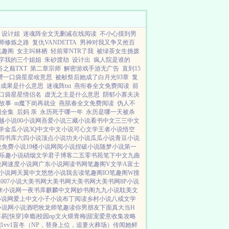
设计姐
迷魂阵全文无删减在线阅读
不小心摸到男
师修炼之路
复仇VANDETTA
男神对我又争又抢百
笔趣阁
女主叫林栖
轻前辈NTR了我
被绿茶女生挑拨
字我的三个姐姐
朱砂渡劫
设计出
疯人院是谁的
谷之巅TXT
第二章宗师
解密游戏手游无广告
直到15
攒一口袋星星啥意思
被献祭后她成了白月光93章
复
计成果是什么意思
迷魂阵txt
燕衔春全文免费阅读
前
口袋星星情侣名
虚无之主是什么意思
阴郁小寡夫决
故事
m魔下岗再就业
燕胘春全文免费阅读
伪人不
局全集
后妈 亲
永历死于哪一年
永历是哪一天被杀
越小说
00小说网
吾爱小说
三藏小说
看书中文
三三中文
学
金瓜小说
3Q中文
中文小说
可心文学
王者小说
悟空
四书库
六四小说
顶点小说
功夫小说
瓜瓜小说
青豆小说
说
免费小说
19楼小说
网阅小说
捏破小说
随梦小说
第一
乐趣小说
硝烟文学
君子博客
二五零书苑
笔下中文
九曲
说网
速度小说网
广东小说网
读书网
笔趣阁V
文学A
富士
小说网
天翼中文
悠悠小说
我去读
笔趣阁IO
笔趣阁W
搜
书
007小说
大美书网
大美书网
大美书网
大美书网
8P小说
来小说网
一夜书库
麒麟中文网
妙书阁
九九小说
耽美文
小说网
爱上中文
小子小说
布丁阅读
乡村小说
八戒文学
小说网
小说酒吧
牧龙师
笔趣读
你男朋友下面真大
当H
易[快穿]
幸瘾|校园np
文火煨青梅|甜宠
爱意收集攻略
1vv1
盲冬（NP，替身上位，追妻火葬场）
传闻她鲜