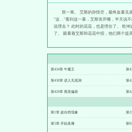
胜一筹。 艾斯的孙悟空，最终血量见
“这…”看到这一幕，艾斯张开嘴，半天说
说理去？ 此时的花花，也是愣住了。 乾
了。 眼看着艾斯和花花中招，他们两个提高
第434章 牛魔王
第4
第430章 进入无底洞
第4
第426章 视觉偏差
第4
第1章 超自然现象
第2
第5章 开始直播
第6