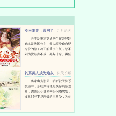
冷王追妻：通房丫
九月焰火
鬟带球跑
关于冷王追妻通房丫鬟带球跑
她本是敌国公主，却抛弃身份自贬
身价的做了冷王的通房丫鬟，想不
到为爱献身不成，死与非命。再醒
来，她变成了来自于现代的医学硕
士，药箱在手，天下任我走。可，
她却怎么也走不出冷王的王府去。
钓系美人成为炮灰
仰天长呱
当她有一日终...
攻后[快穿］
离家出走那天，明昕被天降系
统砸中，系统声称他是快穿局叛逃
者，需要到小世界中扮演炮灰攻，
拯救那些下场悲惨的主角受，为他
们付出一切哐哐撞大墙。明昕原本
兴趣缺缺，直到他见到拥有八块腹
肌优美人鱼线的主角...