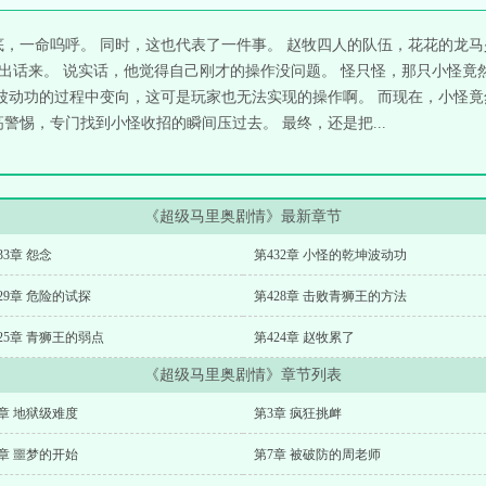
底，一命呜呼。 同时，这也代表了一件事。 赵牧四人的队伍，花花的龙
不出话来。 说实话，他觉得自己刚才的操作没问题。 怪只怪，那只小怪竟
坤波动功的过程中变向，这可是玩家也无法实现的操作啊。 而现在，小怪竟
警惕，专门找到小怪收招的瞬间压过去。 最终，还是把...
《超级马里奥剧情》最新章节
33章 怨念
第432章 小怪的乾坤波动功
29章 危险的试探
第428章 击败青狮王的方法
25章 青狮王的弱点
第424章 赵牧累了
《超级马里奥剧情》章节列表
章 地狱级难度
第3章 疯狂挑衅
章 噩梦的开始
第7章 被破防的周老师