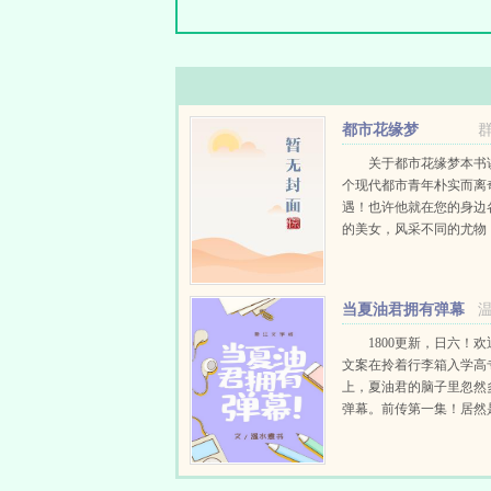
都市花缘梦
关于都市花缘梦本书
个现代都市青年朴实而离
遇！也许他就在您的身边
的美女，风采不同的尤物
乱的佳人都要与您发生激
撞！当您看此书时，您会
是这本书中的主人公！该
当夏油君拥有弹幕
特点就...
1800更新，日六！
文案在拎着行李箱入学高
上，夏油君的脑子里忽然
弹幕。前传第一集！居然
角开场！我还以为主角会
五条也是主角，官方说了
男主～呜呜呜呜...