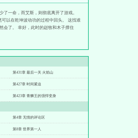
马少了一命，而艾斯，则彻底离开了游戏。
然可以在乾坤波动功的过程中回头。 这找谁
然会了。 幸好，此时的赵牧和木子撑住
第431章 最后一关 火焰山
第427章 时间紧迫
第423章 青狮王的强悍变身
第4章 无情的评论区
第8章 世界第一人