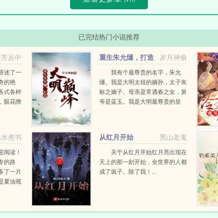
已完结热门小说推荐
群芳丛中
重生朱允熥，打造
岁月神偷
大明巅峰
讲述了一
我有个最尊贵的名字，朱允
奇的艳
熥。我是大明太祖的嫡孙，太子朱
各式各样
标之嫡子。母亲是常遇春之女，舅
，眼花缭
爷是蓝玉。我是大明最尊贵的皇
烈的碰
孙，也是大明皇位，最有分量的，
发现您就
最为合法的继承人。我将开创一个
书最大的
不一样的大明，风华无双，日月昌
温水煮书
从红月开始
黑山老鬼
明。海纳百川，四海来拜。...
欢迎阅读！
关于从红月开始红月亮出现在
专的路
天上的那一刻开始，全世界的人都
多了一片
成了疯子。除了我！...
是夏油视
是五条呢
前传是双