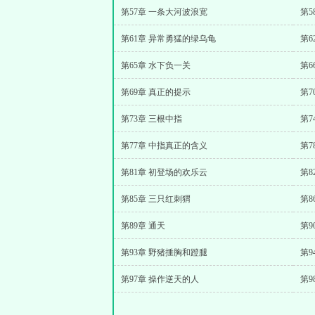
第57章 一条大河波浪宽
第5
第61章 异常勇猛的绿乌龟
第
第65章 水下负一关
第6
第69章 真正的提示
第7
第73章 三根中指
第7
第77章 中指真正的含义
第7
第81章 初登场的欢乐云
第8
第85章 三只红刺猬
第8
第89章 通天
第9
第93章 野猪捶胸和蹬腿
第9
第97章 操作逆天的人
第9