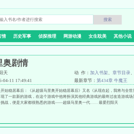
搜索
言情
历史军事
侦探推理
网游动漫
女生耽美
其他小说
里奥剧情
阳天
动 作：
加入书架
、
章节目录
4-11 17:49:41
最新章节：
第434章 牛魔王
奥开始稳居幕后：《从超级马里奥开始稳居幕后》又名《从现在起，我将与全世
出现了一款新的游戏，在这个游戏中他将扮演其他经典游戏的最终过改造游戏场
挑战，便是大家都很熟悉的游戏——超级马里奥一代…… 最爱烈阳天