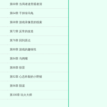
第60章 当局者迷旁观者清
第64章 干掉绿乌龟
第68章 游戏录像里的线索
第72章 反常的改造
第76章 回到原点
第80章 游戏的趣味性
第84章 乌鸦嘴
第88章 惊雷
第92章 心态炸裂的小野猪
第96章 阳谋
第100章 玩火大师