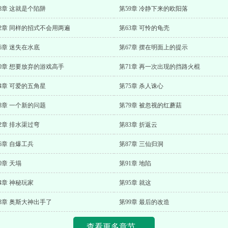
8章 这就是个陷阱
第59章 冷静下来的欧阳落
62章 同样的招式不会用两遍
第63章 可怜的龟壳
6章 迷失在水底
第67章 摆在明面上的提示
0章 想要放弃的游戏高手
第71章 再一次出现的挡路火棍
4章 可爱的五角星
第75章 杀人诛心
8章 一个新的问题
第79章 被忽视的红蘑菇
2章 排水渠过弯
第83章 折返云
6章 自爆工兵
第87章 三仙归洞
0章 天塌
第91章 地陷
4章 神秘玩家
第95章 就这
8章 奥斯大神出手了
第99章 最后的改造
查看更多章节...