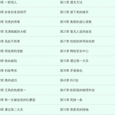
0章 一群强人
第11章 通关方法
4章 好多好多游戏币
第15章 接下来的难关
8章 另类的弹幕
第19章 奥斯的虚心请教
2章 充满猫腻的火棍
第23章 毫无人道的改造
6章 高处不胜寒
第27章 忧郁的帅哥粉丝群
0章 周老师的道歉
第31章 网络安全中心
4章 致命缺陷
第35章 通过第一大关
8章 剑拔弩张
第39章 矛盾激化
2章 离间成功
第43章 B计划
6章 王风的热搜第一
第47章 欧阳落的物理外挂
50章 再一次被改造的红蘑菇
第51章 死路一条
4章 通过第二大关
第55章 黑夜里的怪物