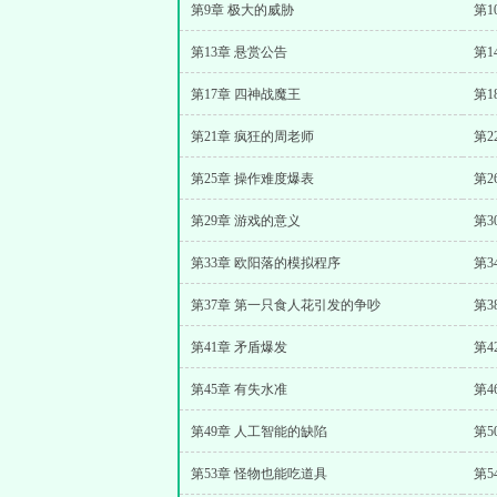
第9章 极大的威胁
第1
第13章 悬赏公告
第1
第17章 四神战魔王
第1
第21章 疯狂的周老师
第2
第25章 操作难度爆表
第2
第29章 游戏的意义
第3
第33章 欧阳落的模拟程序
第3
第37章 第一只食人花引发的争吵
第3
第41章 矛盾爆发
第4
第45章 有失水准
第4
第49章 人工智能的缺陷
第
第53章 怪物也能吃道具
第5