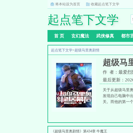
将本站设为首页
收藏起点笔下文学
起点笔下文学
首 页
玄幻魔法
武侠修真
都市
起点笔下文学
>
超级马里奥剧情
超级马
作 者：最爱烈
最后更新：2026-0
关于从超级马里
发现自己电脑中
关。而他的第一个
《超级马里奥剧情》第434章 牛魔王