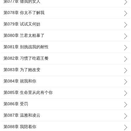
第077章 做我的女人
第078章 你太不了解我
第079章 试试又何妨
第080章 兰君太粗暴了
第081章 别挑战我的耐性
第082章 习惯了吃霸王餐
第083章 为了她改变
第084章 就我和你
第085章 生命里从此有个你
第086章 受罚
第087章 温雅和凌云
第088章 我陪着你