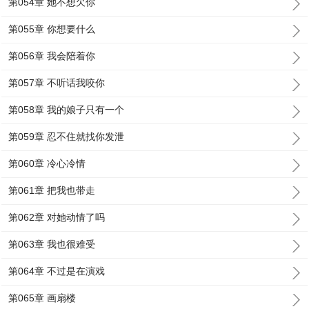
第054章 她不想欠你
第055章 你想要什么
第056章 我会陪着你
第057章 不听话我咬你
第058章 我的娘子只有一个
第059章 忍不住就找你发泄
第060章 冷心冷情
第061章 把我也带走
第062章 对她动情了吗
第063章 我也很难受
第064章 不过是在演戏
第065章 画扇楼