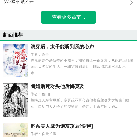
第100章 放不开
查看更多章节...
封面推荐
清穿后，太子能听到我的心声
作者：酒筝
陈嘉萝是个爱做梦的小咸鱼，期望自己一夜暴富，从此过上喝喝
玩玩买买买的生活。一朝穿越到清朝，刚从御花园水池钻出
来，...
悔婚后死对头他后悔莫及
作者：鱼曰曰
每晚2100左右更新，晚更或不更会请假秦黛黛身为太墟宗门嫡
女，自幼与天之骄子的岑望定下婚约。十余年间，她...
钓系美人成为炮灰攻后[快穿］
作者：仰天长呱