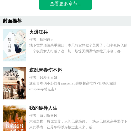
查看更多章节...
封面推荐
火爆狂兵
作者：梧桐诗人
地下世界顶级杀手回归，本只想安静做个美男子，但半夜闯入的
一个极品女人打破了这一切一场惊天阴谋悄然拉开序幕，都...
逆乱青春伤不起
作者：只爱金泰妍
逆乱青春伤不起简介emspemsp磨铁超高推荐VIP0603完结
emspemsp总点击1...
我的诡异人生
作者：白刃斩春风
末法之世，厉诡复苏，人间已是绝路。一块从已故双亲手里传下
来的手表，让苏午得以穿梭过去未来。断...