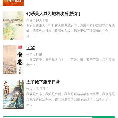
钓系美人成为炮灰攻后[快穿］
作者：仰天长呱
离家出走那天，明昕被天降系统砸中，系统声称他是快穿局叛逃
者，需要到小世界中扮演炮灰攻，拯救那些下场悲惨的主角
受，...
宝鉴
作者：打眼
一局安百变，叵测是人心！ 三教九流，五行三家，尽在宝鉴
之中！...
太子殿下躺平日常
作者：元月月半
我爹是皇帝，我娘是皇后，我舅是威名赫赫的大将军，我表兄是
封狼居胥的冠军侯，你问我是谁？我是帝后嫡子，当今太子，
未...