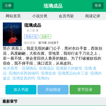
琉璃成品
注册
登录
网站首页
小说分类
会员书架
阅读记录
琉璃成品
余三壶 著
其他小说
连载中
最近更新：
第76章 大结局下
更新时间：
2026-07-08 18:10:03
简介:表面上，我是无瑕的豪门公子，黑衬衣白手套，西装别
花，风度翩翩，大权在握。背地里，我却行走于刀尖之上，
若一着不慎，便会变回供人亵弄的魅奴。为了打破被奴役的
宿命，我不择手段，满口谎言，从画皮到..
相关推荐：
琉璃物品
琉璃成品
琉璃最大的败笔
琉璃 真
品
琉璃的东西值钱吗
琉璃造假
琉璃赝品by余三壶
琉璃的
鉴定
琉璃是真的吗
琉璃diy
加入书架
开始阅读
章节目录
最新章节