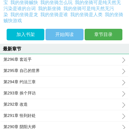
宝
我的坐骑贼快
我的坐骑怎么玩
我的坐骑可是纯天然无
污染是谁的台词
我的新坐骑
我的坐骑可是纯天然无污
染
我的坐骑是龙
我的坐骑是谁
我的坐骑是人类
我的坐骑
贼快游戏
加入书架
开始阅读
章节目录
最新章节
第296章 套近乎
第295章 自己的世界
第294章 约法三章
第293章 挨个拜访
第292章 改造
第291章 恰到好处
第290章 阴阳大师