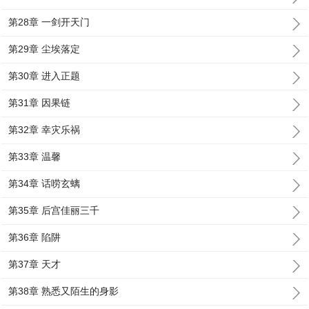
第28章 一剑开天门
第29章 尘埃落定
第30章 进入正题
第31章 因果链
第32章 幸灾乐祸
第33章 温馨
第34章 话唠玄螭
第35章 后宫佳丽三千
第36章 陷阱
第37章 天才
第38章 熟悉又陌生的身影