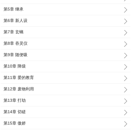
第5章 继承
第6章 新人设
第7章 玄螭
第8章 吞灵仪
第9章 随便吸
第10章 降级
第11章 爱的教育
第12章 废物利用
第13章 打劫
第14章 切磋
第15章 傲娇