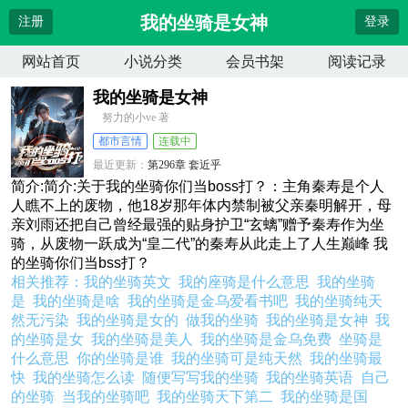
我的坐骑是女神
注册
登录
网站首页
小说分类
会员书架
阅读记录
我的坐骑是女神
努力的小ve 著
都市言情
连载中
最近更新：
第296章 套近乎
更新时间：
2026-05-12 06:29:17
简介:简介:关于我的坐骑你们当boss打？：主角秦寿是个人
人瞧不上的废物，他18岁那年体内禁制被父亲秦明解开，母
亲刘雨还把自己曾经最强的贴身护卫“玄螭”赠予秦寿作为坐
骑，从废物一跃成为“皇二代”的秦寿从此走上了人生巅峰 我
的坐骑你们当bss打？
相关推荐：
我的坐骑英文
我的座骑是什么意思
我的坐骑
是
我的坐骑是啥
我的坐骑是金乌爱看书吧
我的坐骑纯天
然无污染
我的坐骑是女的
做我的坐骑
我的坐骑是女神
我
的坐骑是女
我的坐骑是美人
我的坐骑是金乌免费
坐骑是
什么意思
你的坐骑是谁
我的坐骑可是纯天然
我的坐骑最
快
我的坐骑怎么读
随便写写我的坐骑
我的坐骑英语
自己
的坐骑
当我的坐骑吧
我的坐骑天下第二
我的坐骑是国