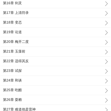
第16章 剑灵
第17章 上清符录
第18章 变态
第19章 论道
第20章 梅开二度
第21章 玉藻前
第22章 适得其反
第23章 试探
第24章 和谈
第25章 吃醋
第26章 耍赖
第27章 难道他是雷神