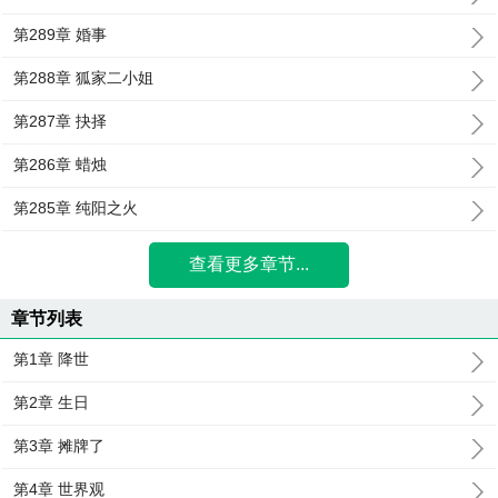
第289章 婚事
第288章 狐家二小姐
第287章 抉择
第286章 蜡烛
第285章 纯阳之火
查看更多章节...
章节列表
第1章 降世
第2章 生日
第3章 摊牌了
第4章 世界观