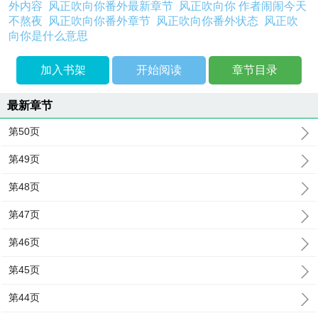
外内容
风正吹向你番外最新章节
风正吹向你 作者闹闹今天
不熬夜
风正吹向你番外章节
风正吹向你番外状态
风正吹
向你是什么意思
加入书架
开始阅读
章节目录
最新章节
第50页
第49页
第48页
第47页
第46页
第45页
第44页