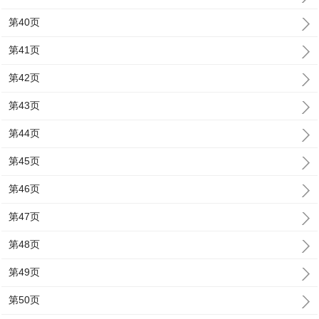
第40页
第41页
第42页
第43页
第44页
第45页
第46页
第47页
第48页
第49页
第50页