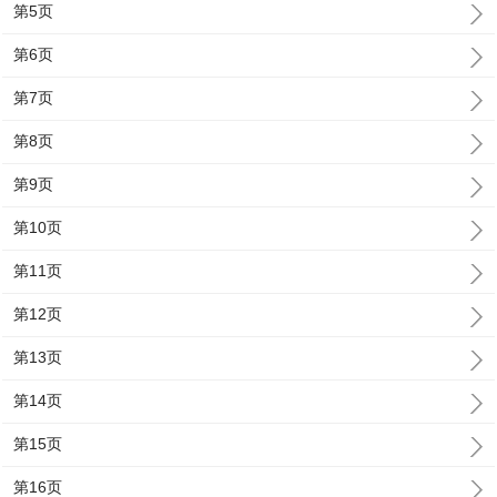
第5页
第6页
第7页
第8页
第9页
第10页
第11页
第12页
第13页
第14页
第15页
第16页