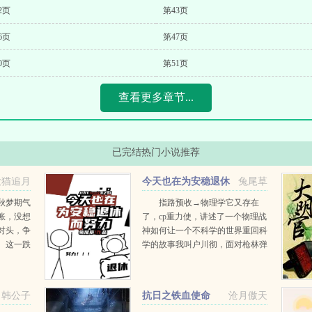
2页
第43页
6页
第47页
0页
第51页
查看更多章节...
已完结热门小说推荐
大猫追月
今天也在为安稳退休
兔尾草
而努力
秋梦期气
指路预收→物理学它又存在
账，没想
了，cp重力使，讲述了一个物理战
对头，争
神如何让一个不科学的世界重回科
。这一跌
学的故事我叫户川彻，面对枪林弹
长的遗愿
雨时我以为自己必死无疑，结果一
乐县赴
睁眼来到了一个新世界。 这个
..
世界社会安宁生...
韩公子
抗日之铁血使命
沧月傲天