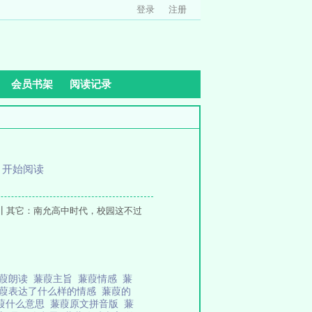
登录
注册
会员书架
阅读记录
、
开始阅读
┃其它：南允高中时代，校园这不过
葭朗读
蒹葭主旨
蒹葭情感
蒹
葭表达了什么样的情感
蒹葭的
葭什么意思
蒹葭原文拼音版
蒹