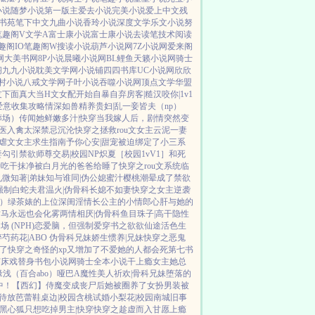
小说
随梦小说
第一版主
爱去小说
完美小说
爱上中文
残
书苑
笔下中文
九曲小说
香玲小说
深度文学
乐文小说
努
笔趣阁V
文学A
富士康小说
富士康小说
去读笔
技术阅读
趣阁IO
笔趣阁W
搜读小说
葫芦小说网
7Z小说网
爱来阁
网
大美书网
8P小说
晨曦小说网
BL鲤鱼
天籁小说网
骑士
阁
九九小说
耽美文学网
小说铺
四四书库
UC小说网
欣欣
村小说
八戒文学网
子叶小说
吞噬小说网
顶点文学
华盟
友下面真大
当H文女配开始自暴自弃
房客|糙汉
咬你|1v1
爱意收集攻略
情深如兽
精养贵妇|乱
一妾皆夫（np）
葬场）
传闻她鲜嫩多汁|快穿
当我嫁人后，剧情突然变
医
入禽太深
禁忌沉沦
快穿之拯救rou文女主
云泥
一妻
虐文女主求生指南
予你心安|甜宠
被迫绑定了小三系
妻
勾引禁欲师尊
交易|校园NP
炽夏［校园1vV1］
和死
种吃干抹净
被白月光的爸爸给睡了
快穿之rou文系统
临
见微知著|弟妹
知与谁同|伪公媳
蜜汁樱桃
潮晕
成了禁欲
强制
白蛇夫君
温火|伪骨科
长媳不如妻
快穿之女主逆袭
）
绿茶婊的上位
深闺淫情
长公主的小情郎
心肝与她的
竹马
永远也会化雾
两情相厌|伪骨科
鱼目珠子|高干
隐性
 (NPH)
恋爱脑，但强制爱
穿书之欲欲仙途
活色生
芍药花|ABO 伪骨科兄妹
娇生惯养|兄妹
快穿之恶鬼
了
快穿之奇怪的xp又增加了
不爱她的人都会死
第七书
穿
床戏替身
书包小说网
骑士全本小说
干上瘾
女主她总
缘浅（百合abo）哑巴A
魔性美人
祈欢|骨科兄妹
堕落的
中！
【西幻】侍魔
变成丧尸后她被圈养了
女扮男装被
待放
芭蕾鞋
桌边|校园
含桃
试婚
小梨花|校园
南城旧事
黑心狐只想吃掉男主|快穿
快穿之趁虚而入
甘愿上瘾