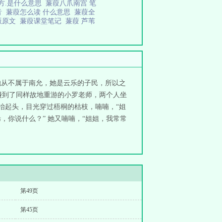
方.是什么意思
蒹葭八爪南宫 笔
音
蒹葭怎么读 什么意思
蒹葭全
版原文
蒹葭课堂笔记
蒹葭 芦苇
她从不属于南允，她是云乐的子民，所以之
碰到了同样故地重游的小罗老师，两个人坐
然抬起头，目光穿过梧桐的枯枝，喃喃，“姐
，你说什么？” 她又喃喃，“姐姐，我常常
第49页
第45页