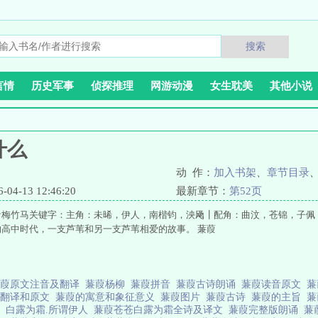
搜索
言情
历史军事
侦探推理
网游动漫
女生耽美
其他小说
什么
动 作：
加入书架
、
章节目录
4-13 12:46:20
最新章节：
第52页
青梅竹马关键字：主角：未晞，伊人，南楷钧，泱飏┃配角：曲汶，苍锦，子佩
高中时代，一支芦苇和另一支芦苇相爱的故事。 蒹葭
蒹葭原文注音及翻译
蒹葭杨柳
蒹葭拼音
蒹葭古诗朗诵
蒹葭读音原文
蒹
的翻译和原文
蒹葭的寓意和象征意义
蒹葭图片
蒹葭古诗
蒹葭的主旨
蒹
苍
白露为霜.所谓伊人
蒹葭苍苍白露为霜全诗及译文
蒹葭完整版朗诵
蒹