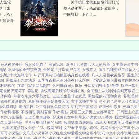
om人族轮
关于抗日之铁血使命剑指日寇
满门诛
颅马踏倭军尸，杀敌锄奸敌胆寒，
生，沦为
中国有我，不亡！...
！萧辰身
，一步一
天界，铸
天地万
附身从神界开始
散兵捡到猫了
替嫁第01
原神士兵捡散兵大人的故事
女主单身多年的
男配
吃掉你的全部完整版
全民领主打造丧尸兵团
女残疾人
重生后我变成了植物人
创功法十大巅峰之作
斗罗开局与江楠楠互换身份在线看
凡人夫君极貌美推荐
重生外
介绍
黑蔷薇4
九龙法器
四季春茶和茉莉绿茶有什么区别
七零甜宠娇包带着空间撩糙
全村吃糠的
在豪门写文暴瓜翻红
歌剧魅影同人推荐
开局挖到野山参!免费
原神当散
宠被糙汉宠坏了
养崽记
协议离婚后顾爷每天都在吃
全民领主从最弱骨兵到万簇霸主
大体内容
带着农场穿六零范彦江
证道长生是什么意思
黑蔷薇的花语和寓意
养崽理财
开始每周刷新能力
从附身舰娘开始免费阅读
玄学大师重生后
是小狗也是主人什么意
你免费阅读
熵约科技
公主有新欢免费完结
穿到荒年发家记
证道长生陈凡
死遁后男
生作者树栖客
不擅相思 类别言情 作者 离枝
死遁三次后男主全都黑化了
开局魔主心脏
髅兵到万族霸主
证道长生笔趣阁
穿成修真文中的炮灰小师妹TXT 番外
我发觉我就是
0老太拿捏全家
主角收集情绪值的系统
歌剧魅影原著剧情
高武大明笔趣阁无弹窗最
就
七零团宠娇娇女似伊
023小说网
263中文
22看书
穿越小说
00小说网
吾爱小说
三藏小说
说
哥哥小说
雅尔文
瓜瓜小说
寒冰小说
红色文学
爱看文学
金瓜小说
3Q中文
中文小说
可心文
墨中文
全本小说
山河小说
冰冰小说
神话小说
九二书苑
四书库
六四小说
顶点小说
功夫小说