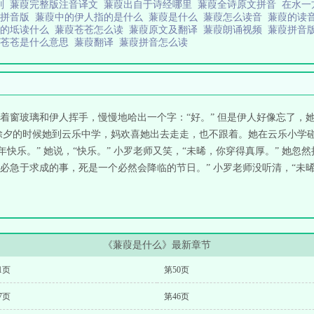
别
蒹葭完整版注音译文
蒹葭出自于诗经哪里
蒹葭全诗原文拼音
在水一
诗拼音版
蒹葭中的伊人指的是什么
蒹葭是什么
蒹葭怎么读音
蒹葭的读
里的坻读什么
蒹葭苍苍怎么读
蒹葭原文及翻译
蒹葭朗诵视频
蒹葭拼音
葭苍苍是什么意思
蒹葭翻译
蒹葭拼音怎么读
着窗玻璃和伊人挥手，慢慢地哈出一个字：“好。” 但是伊人好像忘了，
除夕的时候她到云乐中学，妈欢喜她出去走走，也不跟着。她在云乐小学
年快乐。” 她说，“快乐。” 小罗老师又笑，“未晞，你穿得真厚。” 她忽
急于求成的事，死是一个必然会降临的节日。” 小罗老师没听清，“未晞
《蒹葭是什么》最新章节
1页
第50页
7页
第46页