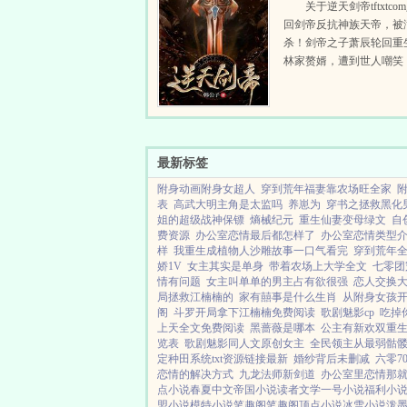
关于逆天剑帝tftxtc
回剑帝反抗神族天帝，被
杀！剑帝之子萧辰轮回重
林家赘婿，遭到世人嘲笑
怀剑帝传承，融合神灵树
个脚印，377la重新杀回
就不朽传奇！神灵树吸收
物...
最新标签
附身动画附身女超人
穿到荒年福妻靠农场旺全家
表
高武大明主角是太监吗
养崽为
穿书之拯救黑化
姐的超级战神保镖
熵械纪元
重生仙妻变母绿文
自
费资源
办公室恋情最后都怎样了
办公室恋情类型
样
我重生成植物人沙雕故事一口气看完
穿到荒年
娇1V
女主其实是单身
带着农场上大学全文
七零团
情有问题
女主叫单单的男主占有欲很强
恋人交换
局拯救江楠楠的
家有囍事是什么生肖
从附身女孩
阁
斗罗开局拿下江楠楠免费阅读
歌剧魅影cp
吃掉
上天全文免费阅读
黑蔷薇是哪本
公主有新欢双重
览表
歌剧魅影同人文原创女主
全民领主从最弱骷
定种田系统txt资源链接最新
婚纱背后未删减
六零7
恋情的解决方式
九龙法师新剑道
办公室里恋情那
点小说
春夏中文
帝国小说
读者文学
一号小说
福利小
盟小说
模特小说
笔趣阁
笔趣阁
顶点小说
冰雪小说
泼