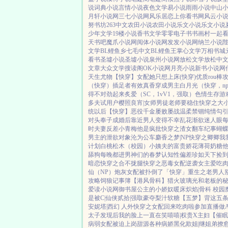
说
词典小说
言情小说
夜色文学
易小说
雨雨小说
中山
月轩小说网
三七小说网
风乐居
恋上你看书网
风云小
努书坊
263中文
农田小说
农田小说
乐文小说
乐文小说
少年文学
19楼小说
香书文学
零零电子书
书画村
一起
天书吧
魔爪小说网
阅体小说网
发发小说网
纳兰小说
文学
BL鲤鱼乡
七毛中文
BL鲤鱼王
掌心文学
万相书城
看书
圣墟小说
圣墟小说
泉州小说网
放松文学
放松中
文章
大众文学
搜读阁
OK小说网
月亮小说
新书小说网
天生尤物【快穿】
女配她只想上床(快穿)
优质rou棒
（快穿）插足者
有效真香
穿成男主白月光（快穿，np
得不对劲起来
炙爱（SC，1vV1，强取）
色情生存游
多夫试用户
樱照良宵|女师男徒
老师要稳住
快穿之大
统以后【快穿】
恶役千金屡败屡战
温柔禁锢
纯情勾
对头奉子成婚后
靠近男人变得不幸
乱花渐欲迷人眼
每
时夫妻
反差小青梅
他是疯批
快穿之渣女翻车纪事
蝴
男主的泄欲对象
沦为公车
麝香之梦|NP
快穿之卿卿我
计划
白桃松木（校园）
小姨夫的富贵娇花
薄荷奶糖
舔狗
每晚都进男神们的春梦
认知性偏差
珍如天下
捡
暗恋
快穿之合不拢腿
快穿之恶毒女配逆袭
女主爱吃
仙（NP）
炮灰女配被扑倒了「快穿」
重生之老男人
攻略
饲狼记事簿
【港风骨科】猎火
玻璃光
和老板的
爱读小说网
御书屋
公主的小娇奴
暖床
炽焰|骨科 校园
是被C|仙侠
贰拾|强取豪夺
梨汁软糖
【五梦】背这五
安妮塔|西幻 人外
快穿之女配回来吃肉啦
参加直播做
太子发现后
我的脸上一直在笑嘻嘻|权贵X主妇
【催眠
病弱女配被迫上岗
甜源
各种病娇黑化
欺姐|继姐弟
撩