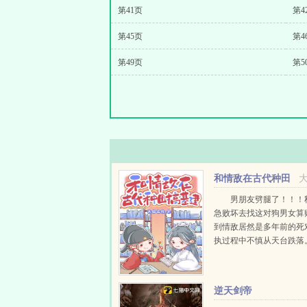
第41页
第4
第45页
第4
第49页
第5
和情敌在古代种田
搞基建
男朋友劈腿了！！！
急败坏去找这对狗男女算
到情敌居然是多年前的死
执过程中不慎从天台跌落
跌到了古代，为了完成兄
她不得不女扮男装赶往封
任，成了当朝最年轻的县令.
逆天剑帝