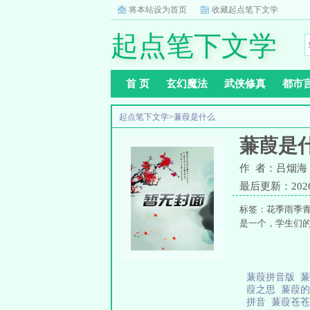
将本站设为首页
收藏起点笔下文学
起点笔下文学
首 页
玄幻魔法
武侠修真
都市
起点笔下文学
>
蒹葭是什么
蒹葭是
作 者：吕烟海
最后更新：2026-0
标签：花季雨季
是一个，学生们的
蒹葭拼音版
葭之思
蒹葭
拼音
蒹葭苍