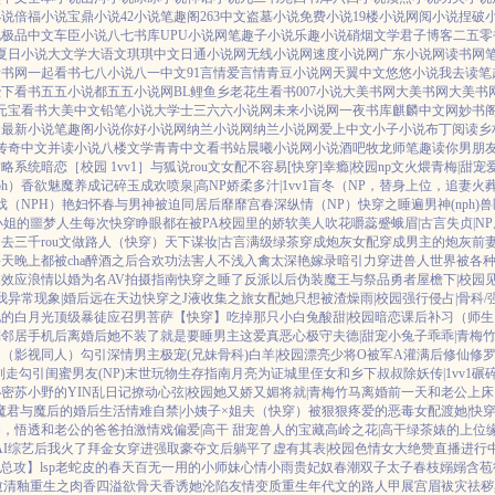
小说
倍福小说
宝鼎小说
42小说
笔趣阁
263中文
盗墓小说
免费小说
19楼小说
网阅小说
捏破
说
极品中文
车臣小说
八七书库
UPU小说网
笔趣子小说
乐趣小说
硝烟文学
君子博客
二五零
夏日小说
大文学
大语文
琪琪中文
日通小说网
无线小说网
速度小说网
广东小说网
读书网
看书网
一起看书
七八小说
八一中文
91言情
爱言情
青豆小说网
天翼中文
悠悠小说
我去读
笔
陛下看书
五五小说都
五五小说网
BL鲤鱼乡
老花生看书
007小说
大美书网
大美书网
大美书
元宝看书
大美中文
铅笔小说
大学士
三六六小说网
未来小说网
一夜书库
麒麟中文网
妙书
文
最新小说
笔趣阁小说
你好小说网
纳兰小说网
纳兰小说网
爱上中文
小子小说
布丁阅读
乡
传奇中文
并读小说
八楼文学
青青中文
看书站
晨曦小说网
小说酒吧
牧龙师
笔趣读
你男朋
攻略系统
暗恋［校园 1vv1］
与狐说
rou文女配不容易[快穿]
幸瘾|校园np
文火煨青梅|甜宠
h）
香欲
魅魔养成记
碎玉成欢
喷泉|高NP
娇柔多汁|1vv1
盲冬（NP，替身上位，追妻火
戏（NPH）
艳妇怀春
与男神被迫同居后
靡靡宫春深
纵情（NP）
快穿之睡遍男神(nph)
兽
小姐的噩梦人生
每次快穿睁眼都在被PA
校园里的娇软美人
吹花嚼蕊
蹙蛾眉|古言
失贞|NP
引
去三千rou文做路人（快穿）
天下谋妆|古言
满级绿茶穿成炮灰女配
穿成男主的炮灰前
天晚上都被cha
醉酒之后
合欢功法害人不浅
入禽太深
艳嫁录
暗引力
穿进兽人世界被各
蝶效应
浪情
以婚为名
AV拍摄指南
快穿之睡了反派以后
伪装魔王与祭品勇者
屋檐下|校园
我
异常现象|婚后
远在天边
快穿之J液收集之旅
女配她只想被渣
燥雨|校园
强行侵占|骨科/
他的白月光
顶级暴徒
应召男菩萨
【快穿】吃掉那只小白兔
酸甜|校园暗恋
课后补习（师生
到邻居手机后
离婚后她不装了
就是要睡男主
这爱真恶心
极守夫德|甜宠
小兔子乖乖|青梅
肉
（影视同人）勾引深情男主
极宠(兄妹骨科)
白羊|校园
漂亮少将O被军A灌满后
修仙修罗场
别走
勾引闺蜜男友(NP)
末世玩物生存指南
月亮为证
城里侄女和乡下叔叔
除妖传|1vv1
碾碎
秘密
苏小野的YIN乱日记
撩动心弦|校园
她又娇又媚
将就|青梅竹马
离婚前一天和老公上床
魔君与魔后的婚后生活
情难自禁|小姨子×姐夫
（快穿）被狠狠疼爱的恶毒女配
渡她|快
条，悟透
和老公的爸爸拍激情戏
偏爱|高干 甜宠
兽人的宝藏
高岭之花|高干
绿茶婊的上位
AI综艺后我火了
拜金女穿进强取豪夺文后躺平了
虚有其表|校园
色情女大绝赞直播进行
总攻】lsp老蛇皮的春天
百无一用的小师妹
心情小雨
贵妃奴
春潮
双子太子
春枝嫋嫋
含苞
愈
清釉
重生之肉香四溢
欲骨天香
诱她沦陷
友情变质
重生年代文的路人甲
展宫眉
袚灾祛秽