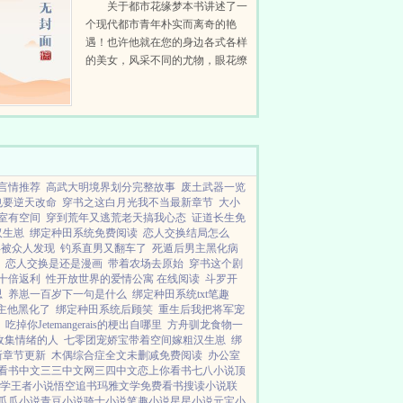
关于都市花缘梦本书讲述了一
个现代都市青年朴实而离奇的艳
遇！也许他就在您的身边各式各样
的美女，风采不同的尤物，眼花缭
乱的佳人都要与您发生激烈的碰
撞！当您看此书时，您会发现您就
是这本书中的主人公！该书最大的
特点就...
言情推荐
高武大明境界划分完整故事
废土武器一览
也要逆天改命
穿书之这白月光我不当最新章节
大小
室有空间
穿到荒年又逃荒老天搞我心态
证道长生免
汉生崽
绑定种田系统免费阅读
恋人交换结局怎么
兵被众人发现
钓系直男又翻车了
死遁后男主黑化病
恋人交换是还是漫画
带着农场去原始
穿书这个剧
十倍返利
性开放世界的爱情公寓 在线阅读
斗罗开
思
养崽一百岁下一句是什么
绑定种田系统txt笔趣
主他黑化了
绑定种田系统后顾笑
重生后我把将军宠
吃掉你Jetemangerais的梗出自哪里
方舟驯龙食物一
收集情绪的人
七零团宠娇宝带着空间嫁粗汉生崽
绑
新章节更新
木偶综合症全文未删减免费阅读
办公室
看书中文
三三中文网
三四中文
恋上你看书
七八小说
顶
学
王者小说
悟空追书
玛雅文学
免费看书
搜读小说
联
瓜瓜小说
青豆小说
骑士小说
笔趣小说
星星小说
元宝小