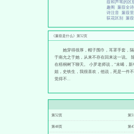
葭和芦苇的区
趣阁
蒹葭全
诗注音
蒹葭
荻花区别
蒹
《蒹葭是什么》第52页
她穿得很厚，帽子围巾，耳罩手套，隔
于南允之于她，从来不存在回来这一说。 
在梧桐树下聊天。 小罗老师说，“未晞，新
姐，史铁生，我很喜欢，他说，死是一件不必
觉得不...
第52页
第5
第48页
第4