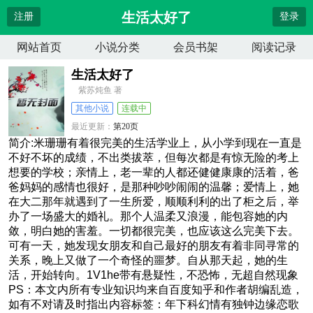
生活太好了
注册
登录
网站首页
小说分类
会员书架
阅读记录
生活太好了
紫苏炖鱼 著
其他小说
连载中
最近更新：
第20页
更新时间：
2026-04-14 05:25:43
简介:米珊珊有着很完美的生活学业上，从小学到现在一直是
不好不坏的成绩，不出类拔萃，但每次都是有惊无险的考上
想要的学校；亲情上，老一辈的人都还健健康康的活着，爸
爸妈妈的感情也很好，是那种吵吵闹闹的温馨；爱情上，她
在大二那年就遇到了一生所爱，顺顺利利的出了柜之后，举
办了一场盛大的婚礼。那个人温柔又浪漫，能包容她的内
敛，明白她的害羞。一切都很完美，也应该这么完美下去。
可有一天，她发现女朋友和自己最好的朋友有着非同寻常的
关系，晚上又做了一个奇怪的噩梦。自从那天起，她的生
活，开始转向。1V1he带有悬疑性，不恐怖，无超自然现象
PS：本文内所有专业知识均来自百度知乎和作者胡编乱造，
如有不对请及时指出内容标签：年下科幻情有独钟边缘恋歌