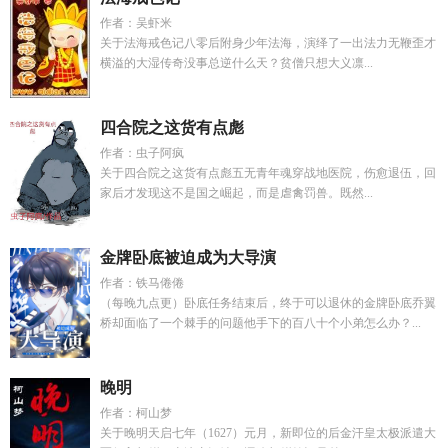
作者：吴虾米
关于法海戒色记八零后附身少年法海，演绎了一出法力无鞭歪才
横溢的大湿传奇没事总逆什么天？贫僧只想大义凛...
四合院之这货有点彪
作者：虫子阿疯
关于四合院之这货有点彪五无青年魂穿战地医院，伤愈退伍，回
家后才发现这不是国之崛起，而是虐禽罚兽。既然...
金牌卧底被迫成为大导演
作者：铁马倦倦
（每晚九点更）卧底任务结束后，终于可以退休的金牌卧底乔翼
桥却面临了一个棘手的问题他手下的百八十个小弟怎么办？...
晚明
作者：柯山梦
关于晚明天启七年（1627）元月，新即位的后金汗皇太极派遣大