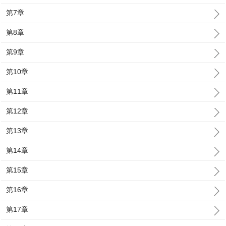
第7章
第8章
第9章
第10章
第11章
第12章
第13章
第14章
第15章
第16章
第17章