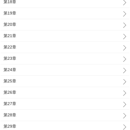
第18章
第19章
第20章
第21章
第22章
第23章
第24章
第25章
第26章
第27章
第28章
第29章