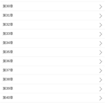
第30章
第31章
第32章
第33章
第34章
第35章
第36章
第37章
第38章
第39章
第40章