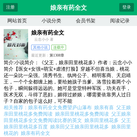
娘亲有药全文
注册
登录
网站首页
小说分类
会员书架
阅读记录
娘亲有药全文
云念小小 著
其他小说
连载中
最近更新：
第1308章
更新时间：
2026-04-13 16:31:15
简介:小说简介：《父王，娘亲田里桃花多》作者：云念小小
简介【医女+女强+萌宝+虐渣打脸】穿越不但喜当娘，桃花
还一朵比一朵强。清秀书生、纨绔公子、精明客商、天启靖
王，一个个全都缠上她，要给她孩子当爹。洛雪拉着两个小
包子，瞬间躲得远远的。她可是堂堂特种军医，功夫在手，
医术无双，斗得了恶妇，媚得过娇娘，哪需要依靠男人过日
子？自家的包子这么好，可不能
相关推荐：
娘亲有药全文免费望庐山瀑布
娘亲有喜
父王娘
亲田里桃花多免费阅读
娘亲田里桃花多免费阅读
父王娘亲
田里桃花多全文免费阅读比赛的英文
娘亲田里桃花多
父王
娘亲田里桃花多百度
娘亲田父王娘亲田里桃花多
娘亲田里
桃花的
娘亲有药全文