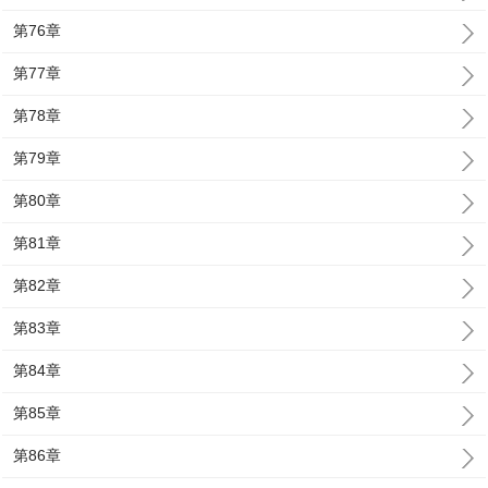
第76章
第77章
第78章
第79章
第80章
第81章
第82章
第83章
第84章
第85章
第86章