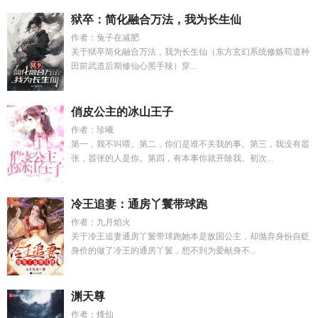
狱卒：简化融合万法，我为长生仙
作者：兔子在减肥
关于狱卒简化融合万法，我为长生仙（东方玄幻系统修炼苟道种
田前武道后期修仙心黑手辣）穿...
俏皮公主的冰山王子
作者：珍曦
第一，我不叫喂。第二，你们是谁不关我的事。第三，我没有嚣
张，嚣张的人是你。第四，有本事你就开除我。初次...
冷王追妻：通房丫鬟带球跑
作者：九月焰火
关于冷王追妻通房丫鬟带球跑她本是敌国公主，却抛弃身份自贬
身价的做了冷王的通房丫鬟，想不到为爱献身不...
渊天尊
作者：烽仙