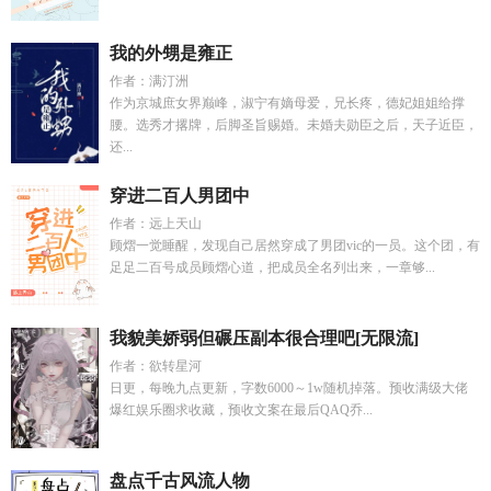
我的外甥是雍正
作者：满汀洲
作为京城庶女界巅峰，淑宁有嫡母爱，兄长疼，德妃姐姐给撑
腰。选秀才撂牌，后脚圣旨赐婚。未婚夫勋臣之后，天子近臣，
还...
穿进二百人男团中
作者：远上天山
顾熠一觉睡醒，发现自己居然穿成了男团vic的一员。这个团，有
足足二百号成员顾熠心道，把成员全名列出来，一章够...
我貌美娇弱但碾压副本很合理吧[无限流]
作者：欲转星河
日更，每晚九点更新，字数6000～1w随机掉落。预收满级大佬
爆红娱乐圈求收藏，预收文案在最后QAQ乔...
盘点千古风流人物