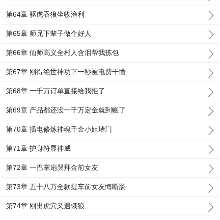
第64章 驱虎吞狼坐收渔利
第65章 师兄下辈子做个好人
第66章 仙师高义全村人含泪帮我拣包
第67章 刚得绝世神功下一秒被电费干懵
第68章 一千万订单直接给我拒了
第69章 产品都还没一千万定金就到账了
第70章 插电修炼神魂千金小姐堵门
第71章 护身符显神威
第72章 一巴掌扇哭拜金前女友
第73章 五十八万全款提车前女友悔断肠
第74章 刚出虎穴又遇饿狼