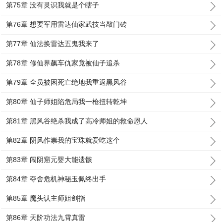
第75章 没有灵识我就是个瞎子
第76章 想要军用雷达仙家武技当敲门砖
第77章 仙法换雷达五鬼我来了
第78章 修仙界飙车仇家竟被仙子追杀
第79章 全员被困死亡绝地我重返黑风谷
第80章 仙子师姐陷危局我一枪扭转乾坤
第81章 黑风谷绝杀我成了高冷师姐的救命恩人
第82章 阴风作祟我的宝珠就爱吃这个
第83章 闯阴窟元婴大能遗骸
第84章 夺舍危机神秘玉佩终出手
第85章 魔头认主师姐剑指
第86章 天阶功法九霄真雷