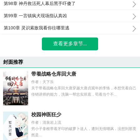
第98章 神丹救活死人幕后黑手吓傻了
第99章 一言镇疯犬现场指认真凶
第100章 灵识索敌我看你往哪里逃
查看更多章节...
封面推荐
带着战略仓库回大唐
作者：天下乐
关于带着战略仓库回大唐穿越大唐贞观年的李恪，本想凭着自己
传销讲师的能力，洗脑一帮忠实班底，苟着当个不...
校园神医狂少
作者：清泉岩上流
穷小子拿根带着牙印的破萝卜送人，遭到无情嘲讽，没想到那竟
然是...