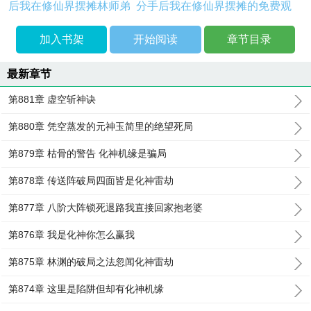
后我在修仙界摆摊林师弟
分手后我在修仙界摆摊的免费观
加入书架
开始阅读
章节目录
最新章节
第881章 虚空斩神诀
第880章 凭空蒸发的元神玉简里的绝望死局
第879章 枯骨的警告 化神机缘是骗局
第878章 传送阵破局四面皆是化神雷劫
第877章 八阶大阵锁死退路我直接回家抱老婆
第876章 我是化神你怎么赢我
第875章 林渊的破局之法忽闻化神雷劫
第874章 这里是陷阱但却有化神机缘