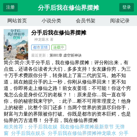
分手后我在修仙界摆摊
注册
登录
网站首页
小说分类
会员书架
阅读记录
分手后我在修仙界摆摊
神龙吸水 著
都市言情
连载中
最近更新：
第881章 虚空斩神诀
更新时间：
2026-07-25 07:44:38
简介:简介:关于分手后，我在修仙界摆摊：评分刚出来，有
点低，还请各位读者大大们，多多支持！女友嫌你穷，为三
十万手术费跟你分手，转身就上了富二代的宝马。她不知
道，就在她提分手的上一秒，你刚从修仙界回来！更不知
道，你即将走上修仙之路！前女友姜瑶：不可能！你这个穷
鬼怎么会是身价亿万的老板？！：原来是你…我一直在等
你，你的秘密我来守护。：此子…断不可用常理度之！他身
上的秘密，比整个宗门还多！当两个世界的资源尽归你手，
财富与力量的界限被你打破。你既是都市的资本巨鳄，也是
仙界的万古道尊！ 分手后，我在修仙界摆摊
相关推荐：
分手后我在娱
我在修仙界摆摊最新章节 无弹
窗
分手后我在娱乐
分手后我在修仙界摆摊神龙吸水
分手