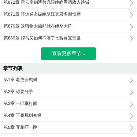
第872章 雷云宗崩溃萧凡眼睁睁看宿敌入绝域
第871章 阵道通玄破绝杀江真君多谢馈赠
第870章 这猎物太凶那就布绝杀大阵
第869章 掉马又如何不装了七阶灵宝现世
查看更多章节...
章节列表
第1章 老虎会爬树
第2章 你要分手
第3章 一巴掌打醒
第4章 玉佩规则初探
第5章 互相吓一跳