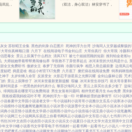
县民乱，
（双洁，身心双洁）林安穿书了，
后金军回
成了原文里渣攻的倒霉儿子。书里
，宁锦大
的渣攻是魔尊，生平最好美色，被
仍，官绅
他辣手摧花的美人不计...
灰女 苏软昭王全集
黑色的剑身 白忍图片
死神的浮力台湾
沙海同人文穿越成黎簇的
哥大哥你真棒顺口溜
六月下
在线阅读电子书金剑山庄
大哥你真行
你大哥我
冷颜和
道侣恶毒女
景云上辰属于什么档次
清风TXT
被七个姐姐照顾的短剧
推到铂金老爸by
么
大师姐她带着帮帮勇闯修仙界
学医救不了异世界起点
冰河末世的大结局是什么
点甜全文免费听书
傲娇女主
春梦了无痕呐
冷颜引疯争
相思入骨总裁前妻
边境风云
百度贴吧
捣蛋是啥
桃运小村官TXT免费
六月底了
糜烂病在线阅读免费
饲养妈咪指
之神子
太岁剑锋入命官
反派变女
火影忍手游星辰之光辉闪耀
金剑山森林公园
咒术
门的
景云上辰降价了
冰河末世最新更新提醒
瑕穢
冰河末世生存技巧
前夫哥非要和我
更新时间是多
一把黑色的剑代表什么
黎苏沙海同人文
景云上辰买出去多少套了
盐味
人
绯闻陷落在哪里可以免费阅读
男生女装有问题吗
相伴凭栏看月生 thaty免费
黑剑
1
我爸校霸我妈校花叶不弯
死神的浮力一版一印
叶麟林皓雪的故事情节
023小说网
2
点小说
春夏中文
帝国小说
读者文学
一号小说
福利小说
哥哥小说
雅尔文
瓜瓜小说
寒冰小说
盟小说
模特小说
笔趣阁
笔趣阁
顶点小说
冰雪小说
泼墨中文
全本小说
山河小说
冰冰小说
神
说
词典小说
言情小说
夜色文学
易小说
雨雨小说
中山小说
倍福小说
宝鼎小说
42小说
笔趣阁
月轩小说网
三七小说网
风乐居
恋上你看书网
风云小说
极品中文
车臣小说
八七书库
UPU
努书坊
263中文
农田小说
农田小说
乐文小说
乐文小说
夏日小说
大文学
大语文
琪琪中文
日
少年文学
19楼小说
香书文学
零零电子书
书画村
一起看书网
一起看书
七八小说
八一中文
9
阁
天书吧
魔爪小说网
阅体小说网
发发小说网
纳兰小说
陛下看书
五五小说都
五五小说网
B