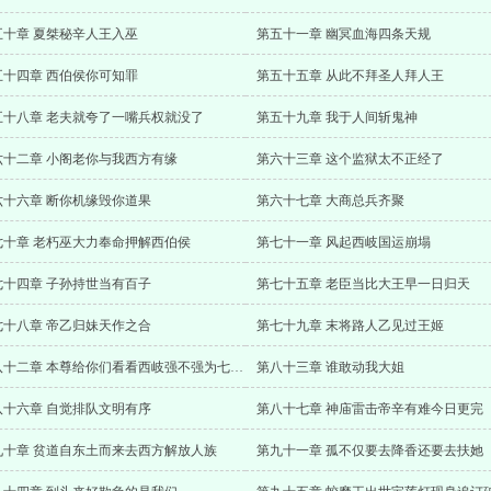
五十章 夏桀秘辛人王入巫
第五十一章 幽冥血海四条天规
五十四章 西伯侯你可知罪
第五十五章 从此不拜圣人拜人王
五十八章 老夫就夸了一嘴兵权就没了
第五十九章 我于人间斩鬼神
六十二章 小阁老你与我西方有缘
第六十三章 这个监狱太不正经了
六十六章 断你机缘毁你道果
第六十七章 大商总兵齐聚
七十章 老朽巫大力奉命押解西伯侯
第七十一章 风起西岐国运崩塌
七十四章 子孙持世当有百子
第七十五章 老臣当比大王早一日归天
七十八章 帝乙归妹天作之合
第七十九章 末将路人乙见过王姬
第八十二章 本尊给你们看看西岐强不强为七载春秋大大加更
第八十三章 谁敢动我大姐
八十六章 自觉排队文明有序
第八十七章 神庙雷击帝辛有难今日更完
九十章 贫道自东土而来去西方解放人族
第九十一章 孤不仅要去降香还要去扶她