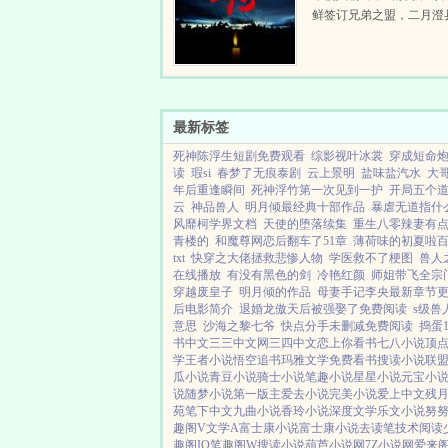
鲜签订兄弟之盟，二月澄
陕西大地危机四伏，四月
到沈阳，对辽西虎视眈眈
战一触即发。各地灾乱频
勾结，无数...
最新标签
死神陈浮生短剧免费观看
综影视叶冰裳
穿成短命炮
读
瑕si
春梦了无痕泰剧
云上景明
盐味盐汽水
大
年后重逢瞬间
死神浮竹第一次见到一护
开局五个
云
神品兽人
明月倾最经典十部作品
暴虐无道指什
风靡柯学界文档
天使的堕落续集
重生八零辣妻有
青楼的
和魔尊网恋后翻车了51章
薄荷味的初夏啦
txt
快穿之大佬拯救悲惨人物
学医救不了梗图
兽人
在线播放
有没有黑色的剑
冷艳红颜
师姐带飞全宗
穿越废皇子
明月倾的作品
母妻手记李央最新章节
后电影简介
退婚龙傲天后被强娶了免费阅读
s级兽
意思
沙海之黎七爷
快点分手未删减免费阅读
捣蛋
书中文
三三中文网
三四中文
恋上你看书
七八小说
顶
学
王者小说
悟空追书
玛雅文学
免费看书
搜读小说
联
瓜小说
青豆小说
骑士小说
笔趣小说
星星小说
元宝小
说
随梦小说
第一版主
爱去小说
完美小说
爱上中文
残
苑
笔下中文
九曲小说
香玲小说
深度文学
乐文小说
努
趣阁V
文学A
富士康小说
富士康小说
去读笔
技术阅读
趣阁IO
笔趣阁W
搜读小说
葫芦小说网
7Z小说网
爱来