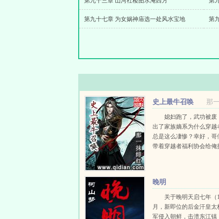
第九十三章 山河社稷图水淹西方
第
第九十七章 为女娲神庙选一处风水宝地
史上最牛召唤
那
媳妇跑了，武功被废
出了家族嫡系为什么穿越
总是这么凄惨？幸好，哥
带着穿越者福利协会给俺
上最牛召唤空间！刀剑枪械.
晚明
关于晚明天启七年（1
月，新即位的后金汗皇太
军侵入朝鲜，击溃东江镇