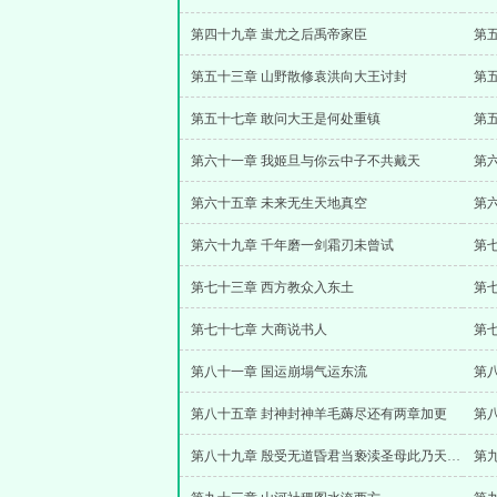
第四十九章 蚩尤之后禹帝家臣
第
第五十三章 山野散修袁洪向大王讨封
第
第五十七章 敢问大王是何处重镇
第
第六十一章 我姬旦与你云中子不共戴天
第
第六十五章 未来无生天地真空
第
第六十九章 千年磨一剑霜刃未曾试
第
第七十三章 西方教众入东土
第
第七十七章 大商说书人
第
第八十一章 国运崩塌气运东流
第八十五章 封神封神羊毛薅尽还有两章加更
第
第八十九章 殷受无道昏君当亵渎圣母此乃天命统计打赏晚了点
第