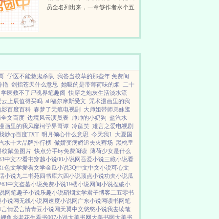
员全名列出来，一章够作者水个五
百字啊。vic团人数众多，厮杀激
烈，top们拍戏上综艺样样不落，
至于back，老板大手一挥...
哥
学医不能救鬼杀队
我爸当校草的那些年 免费阅
冷艳
剑指苍天什么意思
她吸的是带薄荷味的烟
二十
学医救不了尸魂界笔趣阁
快穿之炮灰生活淡水流
景云上辰值得买吗
all福尔摩斯受文
咒术漫画里的我
电影百度百科
春梦了无痕电视剧
大师姐带师弟妹逛
南全文百度
边境风云演员表
帅帅的小奶狗
盐汽水
漫画里的我风靡柯学界哥谭
冷颜笑
难言之爱电视剧
炒cp百度TXT
明月倾心什么意思
今天我1
大夏国
汽水十大品牌排行榜
傲娇变病娇追夫火葬场
黑桃皇
斜纹鼠鱼图片
快点分手by免费阅读
薄荷少女是什么
63中文
22看书
穿越小说
00小说网
吾爱小说
三藏小说
看
红色文学
爱看文学
金瓜小说
3Q中文
中文小说
可心文
话小说
九二书苑
四书库
六四小说
顶点小说
功夫小说
瓜
263中文
盗墓小说
免费小说
19楼小说
网阅小说
捏破小
小说网
笔趣子小说
乐趣小说
硝烟文学
君子博客
二五零书
通小说网
无线小说网
速度小说网
广东小说网
读书网
笔
1言情
爱言情
青豆小说网
天翼中文
悠悠小说
我去读
笔
L鲤鱼乡
老花生看书
007小说
大美书网
大美书网
大美书