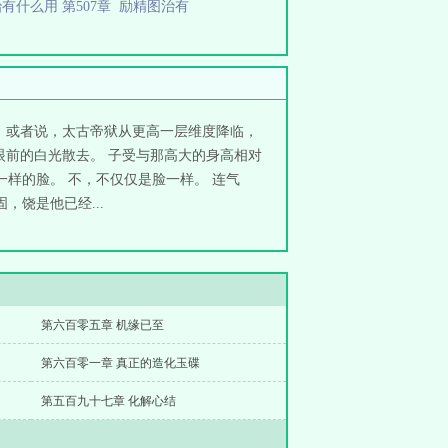
有什么用 第507章
励精图治有
。 或者说，太古帝狱从更高一层维度降临，
眼前的白光散去。 子受与那高大的身高相对
样的脸。 不，不仅仅是脸一样。 连气
饶是他已经...
第六百零五章 机缘已至
第六百零一章 真正的造化玉碟
第五百九十七章 化解心结