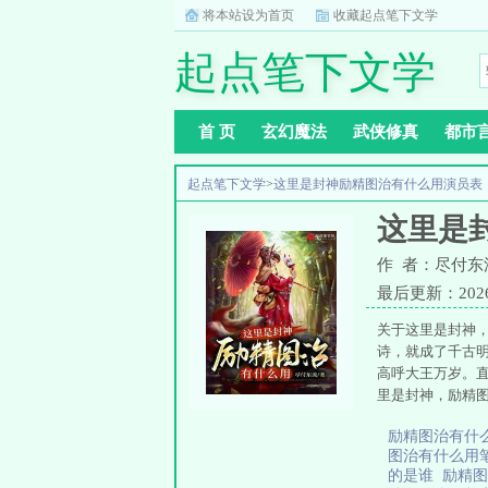
将本站设为首页
收藏起点笔下文学
起点笔下文学
首 页
玄幻魔法
武侠修真
都市
起点笔下文学
>
这里是封神励精图治有什么用演员表
这里是
作 者：尽付东
最后更新：2026-0
关于这里是封神
诗，就成了千古
高呼大王万岁。直
里是封神，励精图
励精图治有什么
图治有什么用
的是谁
励精图