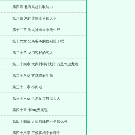
第四章 北海风起抽取能力
第八章 鸿钧震惊圣旨传天下
第十二章 香火神道未来无生经
第十六章 父亲爷爷的仇别报了吧
第二十章 龙门客栈的客人
第二十四章 大商封神计划十万里气运龙卷
第二十八章 玄鸟降而生商
第三十二章 小阁老
第三十六章 洪易见过典狱大人
第四十章 卡bug天规现
第四十四章 天仙巅峰也不是那么强
第四十八章 王侯将相宁有种乎