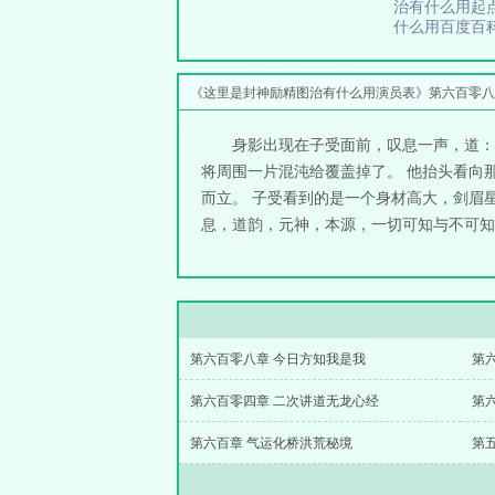
治有什么用起
什么用百度百
《这里是封神励精图治有什么用演员表》第六百零八
身影出现在子受面前，叹息一声，道：
将周围一片混沌给覆盖掉了。 他抬头看向
而立。 子受看到的是一个身材高大，剑眉
息，道韵，元神，本源，一切可知与不可知全
第六百零八章 今日方知我是我
第
第六百零四章 二次讲道无龙心经
第
第六百章 气运化桥洪荒秘境
第