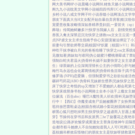
网
大美书网
8P小说
晨曦小说网
BL鲤鱼
天籁小说网
骑
阁
九九小说
耽美文学网
小说铺
四四书库
UC小说网
欣
乡村小说
八戒文学网
子叶小说
吞噬小说网
顶点文学
朋友下面真大
当H文女配开始自暴自弃
房客|糙汉
咬你|
宠
爱意收集攻略
情深如兽
精养贵妇|乱
一妾皆夫（np
葬场）
传闻她鲜嫩多汁|快穿
当我嫁人后，剧情突然
兽医
入禽太深
禁忌沉沦
快穿之拯救rou文女主
云泥
一
贞|NP
虐文女主求生指南
予你心安|甜宠
被迫绑定了小
前妻
勾引禁欲师尊
交易|校园NP
炽夏［校园1vV1］
和
种吃干抹净
被白月光的爸爸给睡了
快穿之rou文系统
见微知著|弟妹
知与谁同|伪公媳
蜜汁樱桃
潮晕
成了禁
强制
白蛇夫君
温火|伪骨科
长媳不如妻
快穿之女主逆
生）
绿茶婊的上位
深闺淫情
长公主的小情郎
心肝与
梅竹马
永远也会化雾
两情相厌|伪骨科
鱼目珠子|高干
修罗场 (NPH)
恋爱脑，但强制爱
穿书之欲欲仙途
活色
碾碎芍药花|ABO 伪骨科兄妹
娇生惯养|兄妹
快穿之恶
床了
快穿之奇怪的xp又增加了
不爱她的人都会死
第
快穿
床戏替身
书包小说网
骑士全本小说
干上瘾
女主她
位
缘浅（百合abo）哑巴A
魔性美人
祈欢|骨科兄妹
堕
行中！
【西幻】侍魔
变成丧尸后她被圈养了
女扮男
苞待放
芭蕾鞋
桌边|校园
含桃
试婚
小梨花|校园
南城旧
秽
黑心狐只想吃掉男主|快穿
快穿之趁虚而入
甘愿上瘾[
穿】节操何在
穿书后和反派男二he了
旋覆花之夜
绝非
造地设|公路
岁欢愉
穿成黄漫女主替身后
牧神午后
隔
会|都市权斗
她撩人不自知
她知道我人人可C
吃两口又
荔枝姻
吊桥效应
怪物们的朋友
女主是软妹呀
拯救退