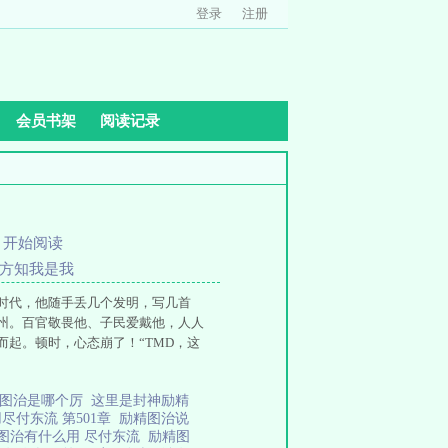
登录
注册
会员书架
阅读记录
、
开始阅读
日方知我是我
时代，他随手丢几个发明，写几首
州。百官敬畏他、子民爱戴他，人人
起。顿时，心态崩了！“TMD，这
精图治是哪个厉
这里是封神励精
尽付东流 第501章
励精图治说
图治有什么用 尽付东流
励精图