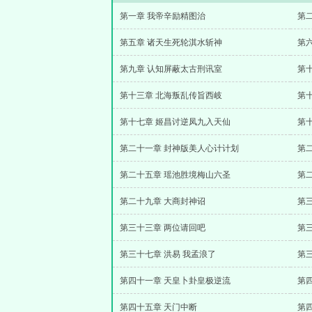
第一章 我帝辛励精图治
第
第五章 诸天生死轮淇水斩神
第
第九章 认知屏蔽太古刑讯室
第
第十三章 北海叛乱传旨西岐
第
第十七章 姬昌讨逆凤九入天仙
第
第二十一章 封神版美人心计计划
第
第二十五章 瑶池胜境梅山六圣
第
第二十九章 大商封神诏
第
第三十三章 两位请回吧
第
第三十七章 洪易 我孟浪了
第
第四十一章 天皇卜卦皇极逆流
第
第四十五章 天门中断
第