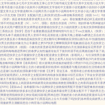
士文学
BL鲤鱼乡
七毛中文
BL鲤鱼王
掌心文学
万相书城
元宝看书
大美中文
铅笔小说
大学
欣看书
圣墟小说
圣墟小说
泉州小说网
放松文学
放松中文
最新小说
笔趣阁小说
你好小说
华盟文章
大众文学
搜读阁
OK小说网
月亮小说
新书小说网
传奇中文
并读小说
八楼文学
青
1v1
天生尤物【快穿】
女配她只想上床(快穿)
优质rou棒攻略系统
暗恋［校园 1vv1］
与
）
（快穿）插足者
有效真香
穿成男主白月光（快穿，nph）
香欲
魅魔养成记
碎玉成欢
喷泉
变得不对劲起来
炙爱（SC，1vV1，强取）
色情生存游戏（NPH）
艳妇怀春
与男神被迫
妻多夫试用户
樱照良宵|女师男徒
老师要稳住
快穿之大小姐的噩梦人生
每次快穿睁眼都在
三系统以后【快穿】
恶役千金屡败屡战
温柔禁锢
纯情勾引
去三千rou文做路人（快穿）
死对头奉子成婚后
靠近男人变得不幸
乱花渐欲迷人眼
每天晚上都被cha
醉酒之后
合欢功
临时夫妻
反差小青梅
他是疯批
快穿之渣女翻车纪事
蝴蝶效应
浪情
以婚为名
AV拍摄指南
欲男主的泄欲对象
沦为公车
麝香之梦|NP
快穿之卿卿我我
异常现象|婚后
远在天边
快穿之
袭计划
白桃松木（校园）
小姨夫的富贵娇花
薄荷奶糖
他的白月光
顶级暴徒
应召男菩萨
【
她的舔狗
每晚都进男神们的春梦
认知性偏差
珍如天下
捡到邻居手机后
离婚后她不装了
就
隐性暗恋
快穿之合不拢腿
快穿之恶毒女配逆袭
女主爱吃肉
（影视同人）勾引深情男主
极
生仙（NP）
炮灰女配被扑倒了「快穿」
重生之老男人别走
勾引闺蜜男友(NP)
末世玩
鬼攻略
饲狼记事簿
【港风骨科】猎火
玻璃光
和老板的秘密
苏小野的YIN乱日记
撩动心弦
七书
爱读小说网
御书屋
公主的小娇奴
暖床
炽焰|骨科 校园
魔君与魔后的婚后生活
情难自禁
总是被C|仙侠
贰拾|强取豪夺
梨汁软糖
【五梦】背这五条，悟透
和老公的爸爸拍激情戏
落的安妮塔|西幻 人外
快穿之女配回来吃肉啦
参加直播做AI综艺后我火了
拜金女穿进强
装被太子发现后
我的脸上一直在笑嘻嘻|权贵X主妇
【催眠总攻】lsp老蛇皮的春天
百无一
事
病弱女配被迫上岗
甜源
各种病娇黑化
欺姐|继姐弟
撩愈
清釉
重生之肉香四溢
欲骨天香
NPH]
【星际abo】洛希极限
19k小说网
快穿之拯救痴情男配
不啻微芒
隔壁禽兽的他
被
善类
与你刚刚好
拼多多社恐逆袭
快穿之娇花难养
最佳野王
恶毒女配不干了
我的男主怎
壁网黄使用指南
快穿之神女瑶姬
[综影视]男神总想C哭她
把发小的弟弟画进黄漫掉马后
怎么了呢|校园
那些娇弱的婊子们
黑莲花的上位
今天你睡了吗[快穿]
各种黑化病娇男
人
环境傲娇男主
酒醒前想念小狗
官场小说
网站地图