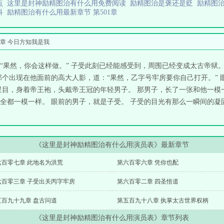
点
这里是封神励精图治有什么用免费阅读
励精图治是褒还是贬
励精图治
科
励精图治有什么用最新章节 第501章
章 今日方知我是我
“果然，你会这样做。” 子受此刻已经能感受到，周围已经变成太古帝狱
那个出现在他面前的高大人影，道：“果然，乙字号牢房要你自己打开。” 
星目，身着帝王袍，头戴帝王冠的年轻男子。 那男子，长了一张和他一模一
都一模一样。 眼前的男子，就是子受。 子受的目光有那么一瞬间的凝固，
《这里是封神励精图治有什么用演员表》最新章节
六百零七章 此地名为洪荒
第六百零六章 凭你也配
六百零三章 子受出关丙字牢房
第六百零二章 四圣悟道
五百九十九章 盘古问道
第五百九十八章 执掌太古世界权柄
《这里是封神励精图治有什么用演员表》章节列表