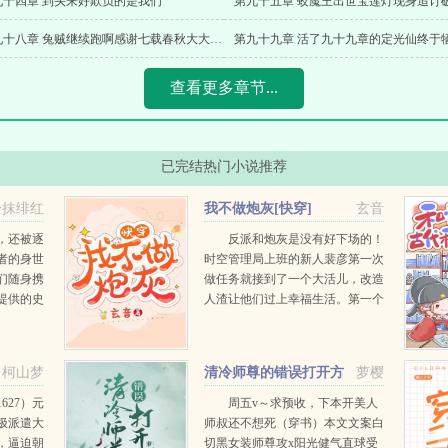
九十四章 到头来好欺负的是我们
第九十八章 兔贼继续跑啊感谢七载春秋大大的盟主
第九十九章 活了九十九章的定光仙终于
查看更多章节...
已完结热门小说推荐
一抹绯红
我不做炮灰[快穿]
玄音
，还被逐
反派和炮灰是没有好下场的！
者的身世
时空管理局上班的新人裴彦第一次
们随身携
做任务就接到了一个大活儿，改造
提供的史
人渣让他们过上幸福生活。第一个
..
世界啃老的学霸，谁能想到学生时
期辉煌的学霸，工作后居然失去社
交能力回家啃老？裴彦...
柯山梦
清冷师尊的错误打开方
萝樱
式
627）元
周五v～求预收，下本开美人
极派遣大
师叔还不想死（穿书）本文文案白
，逼迫朝
切黑女装师尊攻x阳光健气直球受