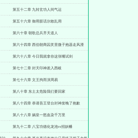
第五十二章 九转玄功人间气运
第五十六章 御用脏话尔敢乱用
第六十章 朝歌总兵齐天道人
第六十四章 西伯朝商囚羑里微子抱器走风湮
第六十八章 今日我就拿你这张嘴试剑
第七十二章 封天印神差入西岐
第七十六章 文王拘而演周易
第八十章 东土太危险我们要回家
第八十四章 恭请吾王登台封神发晚了抱歉
第八十八章 娲皇一怒血染千万里
第九十二章 八宝功德化龙池vs招妖幡