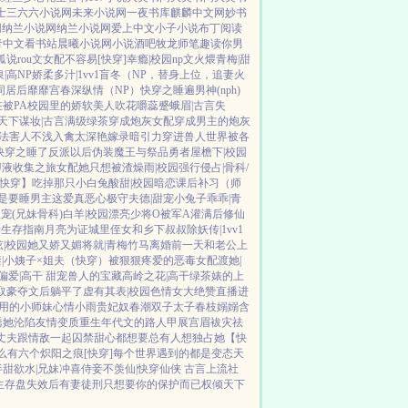
士
三六六小说网
未来小说网
一夜书库
麒麟中文网
妙书
网
纳兰小说网
纳兰小说网
爱上中文
小子小说
布丁阅读
青中文
看书站
晨曦小说网
小说酒吧
牧龙师
笔趣读
你男
狐说
rou文女配不容易[快穿]
幸瘾|校园np
文火煨青梅|甜
|高NP
娇柔多汁|1vv1
盲冬（NP，替身上位，追妻火
同居后
靡靡宫春深
纵情（NP）
快穿之睡遍男神(nph)
被PA
校园里的娇软美人
吹花嚼蕊
蹙蛾眉|古言
失
天下谋妆|古言
满级绿茶穿成炮灰女配
穿成男主的炮灰
法害人不浅
入禽太深
艳嫁录
暗引力
穿进兽人世界被各
快穿之睡了反派以后
伪装魔王与祭品勇者
屋檐下|校园
J液收集之旅
女配她只想被渣
燥雨|校园
强行侵占|骨科/
快穿】吃掉那只小白兔
酸甜|校园暗恋
课后补习（师
是要睡男主
这爱真恶心
极守夫德|甜宠
小兔子乖乖|青
宠(兄妹骨科)
白羊|校园
漂亮少将O被军A灌满后
修仙
物生存指南
月亮为证
城里侄女和乡下叔叔
除妖传|1vv1
|校园
她又娇又媚
将就|青梅竹马
离婚前一天和老公上
|小姨子×姐夫
（快穿）被狠狠疼爱的恶毒女配
渡她|
偏爱|高干 甜宠
兽人的宝藏
高岭之花|高干
绿茶婊的上
取豪夺文后躺平了
虚有其表|校园
色情女大绝赞直播进
用的小师妹
心情小雨
贵妃奴
春潮
双子太子
春枝嫋嫋
含
诱她沦陷
友情变质
重生年代文的路人甲
展宫眉
袚灾祛
丈夫跟情敌一起囚禁
甜心都想要
总有人想独占她
【快
么有六个
炽阳之痕
[快穿]每个世界遇到的都是变态
天
半甜欲水|兄妹
冲喜侍妾
不羡仙|快穿仙侠 古言
上流社
生存盘失效后
有妻徒刑
只想要你的保护而已
权倾天下