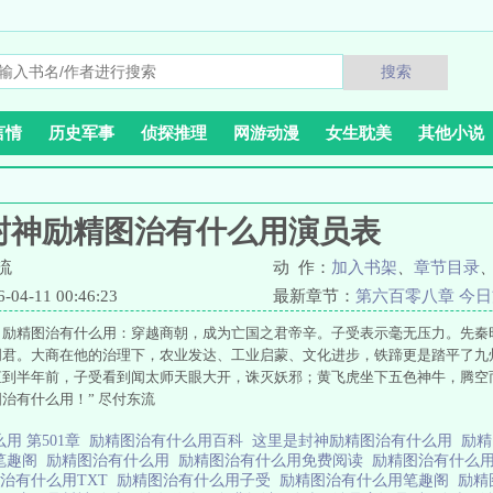
搜索
言情
历史军事
侦探推理
网游动漫
女生耽美
其他小说
封神励精图治有什么用演员表
流
动 作：
加入书架
、
章节目录
4-11 00:46:23
最新章节：
第六百零八章 今
，励精图治有什么用：穿越商朝，成为亡国之君帝辛。子受表示毫无压力。先秦
明君。大商在他的治理下，农业发达、工业启蒙、文化进步，铁蹄更是踏平了九
到半年前，子受看到闻太师天眼大开，诛灭妖邪；黄飞虎坐下五色神牛，腾空而
治有什么用！” 尽付东流
用 第501章
励精图治有什么用百科
这里是封神励精图治有什么用
励
笔趣阁
励精图治有什么用
励精图治有什么用免费阅读
励精图治有什么用
治有什么用TXT
励精图治有什么用子受
励精图治有什么用笔趣阁
励精