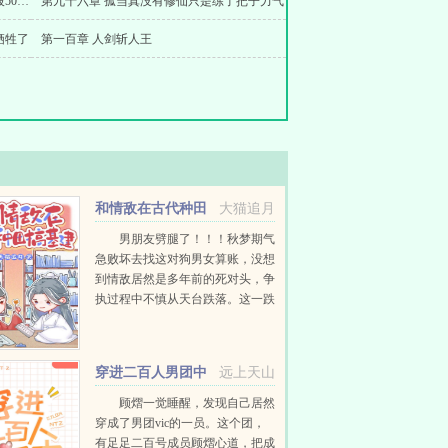
第九十五章 蛟魔王出世宝莲灯现身追订破5000加更
第九十六章 孤当真没有修仙只是练了把子力气
牺牲了
第一百章 人剑斩人王
和情敌在古代种田
大猫追月
搞基建
男朋友劈腿了！！！秋梦期气
急败坏去找这对狗男女算账，没想
到情敌居然是多年前的死对头，争
执过程中不慎从天台跌落。这一跌
跌到了古代，为了完成兄长的遗愿
她不得不女扮男装赶往封乐县赴
任，成了当朝最年轻的县令...
穿进二百人男团中
远上天山
顾熠一觉睡醒，发现自己居然
穿成了男团vic的一员。这个团，
有足足二百号成员顾熠心道，把成