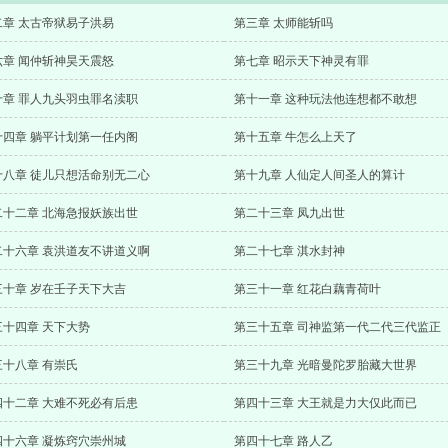
二章 太古帝狱易子洪易
第三章 太师能斩吗
六章 闻仲斩神昊天震怒
第七章 昭示天下神灵有罪
十章 罪人九头羽虫罪名渎职
第十一章 这种玩法他连想都不敢想
十四章 躺平计划第一任内阁
第十五章 牛怎么上天了
十八章 徒儿只想活命别无二心
第十九章 人仙定人间圣人的算计
二十二章 北海急报妖族出世
第二十三章 凤九出世
二十六章 袁洪道友不讲道义啊
第二十七章 淇水封神
三十章 岁在壬子天下大吉
第三十一章 红花白藕青荷叶
三十四章 天下大势
第三十五章 司神监第一代二代三代监正
三十八章 有崇氏
第三十九章 光暗曼陀罗胎藏大世界
四十二章 大难不死必有后患
第四十三章 大王就是力大仅此而已
四十六章 凝炼窍穴崇州城
第四十七章 路人乙