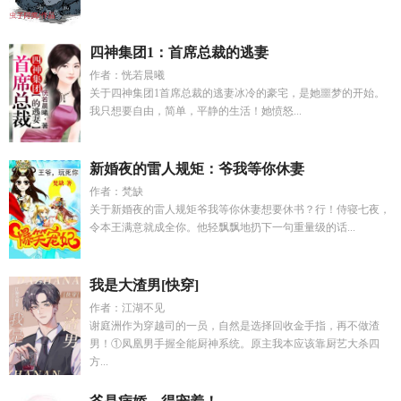
四神集团1：首席总裁的逃妻
作者：恍若晨曦
关于四神集团1首席总裁的逃妻冰冷的豪宅，是她噩梦的开始。
我只想要自由，简单，平静的生活！她愤怒...
新婚夜的雷人规矩：爷我等你休妻
作者：梵缺
关于新婚夜的雷人规矩爷我等你休妻想要休书？行！侍寝七夜，
令本王满意就成全你。他轻飘飘地扔下一句重量级的话...
我是大渣男[快穿]
作者：江湖不见
谢庭洲作为穿越司的一员，自然是选择回收金手指，再不做渣
男！①凤凰男手握全能厨神系统。原主我本应该靠厨艺大杀四
方...