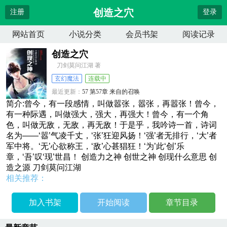
创造之穴
注册
登录
网站首页
小说分类
会员书架
阅读记录
创造之穴
刀剑莫问江湖 著
玄幻魔法
连载中
最近更新：
57 第57章 来自的召唤
更新时间：
2026-04-11 21:33:38
简介:曾今，有一段感情，叫做嚣张，嚣张，再嚣张！曾今，
有一种际遇，叫做强大，强大，再强大！曾今，有一个角
色，叫做无敌，无敌，再无敌！于是乎，我吟诗一首，诗词
名为——‘嚣’气凌千丈，‘张’狂迎风扬！‘强’者无排行，‘大’者
军中将。‘无’心欲称王，‘敌’心甚猖狂！‘为’此‘创’乐
章，‘吾’叹‘现’世昌！ 创造力之神 创世之神 创现什么意思 创
造之源 刀剑莫问江湖
相关推荐：
加入书架
开始阅读
章节目录