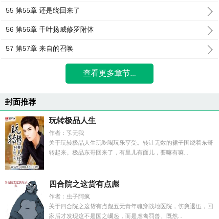
55 第55章 还是绕回来了
56 第56章 千叶扬威修罗附体
57 第57章 来自的召唤
查看更多章节...
封面推荐
玩转极品人生
作者：孓无我
关于玩转极品人生玩吃喝玩乐享受。转让无数的裙子围绕着东哥
转起来。极品东哥回来了，有里儿有面儿，要嘛有嘛...
四合院之这货有点彪
作者：虫子阿疯
关于四合院之这货有点彪五无青年魂穿战地医院，伤愈退伍，回
家后才发现这不是国之崛起，而是虐禽罚兽。既然...