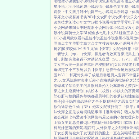
书
搜读小说
联盟小说
模特小说
笔趣阁
笔趣阁
顶点小
星小说
元宝小说
词典小说
言情小说
夜色文学
易小说
说
爱上中文
残月轩小说网
三七小说网
风乐居
恋上你
学
乐文小说
努努书坊
263中文
农田小说
农田小说
乐文
读笔
技术阅读
少年文学
19楼小说
香书文学
零零电子
小说网
爱来阁
天书吧
魔爪小说网
阅体小说网
发发小
籁小说网
骑士文学
BL鲤鱼乡
七毛中文
BL鲤鱼王
掌心
UC小说网
欣欣看书
圣墟小说
圣墟小说
泉州小说网
放
网
顶点文学
华盟文章
大众文学
搜读阁
OK小说网
月亮
房客|糙汉
咬你|1v1
天生尤物【快穿】
女配她只想上床(
一妾皆夫（np）
（快穿）插足者
有效真香
穿成男主白
后，剧情突然变得不对劲起来
炙爱（SC，1vV1，强
文女主
云泥
一妻多夫试用户
樱照良宵|女师男徒
老师
迫绑定了小三系统以后【快穿】
恶役千金屡败屡战
园1vV1］
和死对头奉子成婚后
靠近男人变得不幸
乱
之rou文系统
临时夫妻
反差小青梅
他是疯批
快穿之渣
潮晕
成了禁欲男主的泄欲对象
沦为公车
麝香之梦|NP
穿之女主逆袭计划
白桃松木（校园）
小姨夫的富贵
郎
心肝与她的舔狗
每晚都进男神们的春梦
认知性偏
珠子|高干
隐性暗恋
快穿之合不拢腿
快穿之恶毒女配
欲仙途
活色生仙（NP）
炮灰女配被扑倒了「快穿」
妹
快穿之恶鬼攻略
饲狼记事簿
【港风骨科】猎火
玻
都会死
第七书
爱读小说网
御书屋
公主的小娇奴
暖床
炽
上瘾
女主她总是被C|仙侠
贰拾|强取豪夺
梨汁软糖
【
科兄妹
堕落的安妮塔|西幻 人外
快穿之女配回来吃肉
了
女扮男装被太子发现后
我的脸上一直在笑嘻嘻|权
校园
南城旧事
病弱女配被迫上岗
甜源
各种病娇黑化
欺