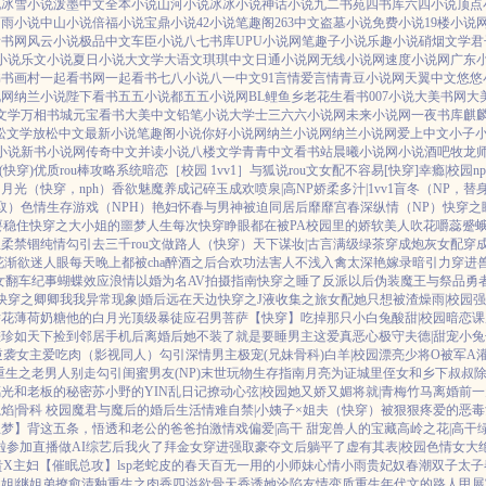
说
冰雪小说
泼墨中文
全本小说
山河小说
冰冰小说
神话小说
九二书苑
四书库
六四小说
顶点
雨雨小说
中山小说
倍福小说
宝鼎小说
42小说
笔趣阁
263中文
盗墓小说
免费小说
19楼小说
看书网
风云小说
极品中文
车臣小说
八七书库
UPU小说网
笔趣子小说
乐趣小说
硝烟文学
君
小说
乐文小说
夏日小说
大文学
大语文
琪琪中文
日通小说网
无线小说网
速度小说网
广东
书
书画村
一起看书网
一起看书
七八小说
八一中文
91言情
爱言情
青豆小说网
天翼中文
悠悠
说网
纳兰小说
陛下看书
五五小说都
五五小说网
BL鲤鱼乡
老花生看书
007小说
大美书网
大
文学
万相书城
元宝看书
大美中文
铅笔小说
大学士
三六六小说网
未来小说网
一夜书库
麒
松文学
放松中文
最新小说
笔趣阁小说
你好小说网
纳兰小说网
纳兰小说网
爱上中文
小子
小说
新书小说网
传奇中文
并读小说
八楼文学
青青中文
看书站
晨曦小说网
小说酒吧
牧龙
快穿)
优质rou棒攻略系统
暗恋［校园 1vv1］
与狐说
rou文女配不容易[快穿]
幸瘾|校园np
月光（快穿，nph）
香欲
魅魔养成记
碎玉成欢
喷泉|高NP
娇柔多汁|1vv1
盲冬（NP，替
取）
色情生存游戏（NPH）
艳妇怀春
与男神被迫同居后
靡靡宫春深
纵情（NP）
快穿之睡
要稳住
快穿之大小姐的噩梦人生
每次快穿睁眼都在被PA
校园里的娇软美人
吹花嚼蕊
蹙蛾
温柔禁锢
纯情勾引
去三千rou文做路人（快穿）
天下谋妆|古言
满级绿茶穿成炮灰女配
穿
花渐欲迷人眼
每天晚上都被cha
醉酒之后
合欢功法害人不浅
入禽太深
艳嫁录
暗引力
穿进
女翻车纪事
蝴蝶效应
浪情
以婚为名
AV拍摄指南
快穿之睡了反派以后
伪装魔王与祭品勇
快穿之卿卿我我
异常现象|婚后
远在天边
快穿之J液收集之旅
女配她只想被渣
燥雨|校园
强
娇花
薄荷奶糖
他的白月光
顶级暴徒
应召男菩萨
【快穿】吃掉那只小白兔
酸甜|校园暗恋
课
差
珍如天下
捡到邻居手机后
离婚后她不装了
就是要睡男主
这爱真恶心
极守夫德|甜宠
小兔
逆袭
女主爱吃肉
（影视同人）勾引深情男主
极宠(兄妹骨科)
白羊|校园
漂亮少将O被军A
重生之老男人别走
勾引闺蜜男友(NP)
末世玩物生存指南
月亮为证
城里侄女和乡下叔叔
除
璃光
和老板的秘密
苏小野的YIN乱日记
撩动心弦|校园
她又娇又媚
将就|青梅竹马
离婚前一
焰|骨科 校园
魔君与魔后的婚后生活
情难自禁|小姨子×姐夫
（快穿）被狠狠疼爱的恶毒
五梦】背这五条，悟透
和老公的爸爸拍激情戏
偏爱|高干 甜宠
兽人的宝藏
高岭之花|高干
啦
参加直播做AI综艺后我火了
拜金女穿进强取豪夺文后躺平了
虚有其表|校园
色情女大
贵X主妇
【催眠总攻】lsp老蛇皮的春天
百无一用的小师妹
心情小雨
贵妃奴
春潮
双子太子
姐|继姐弟
撩愈
清釉
重生之肉香四溢
欲骨天香
诱她沦陷
友情变质
重生年代文的路人甲
展