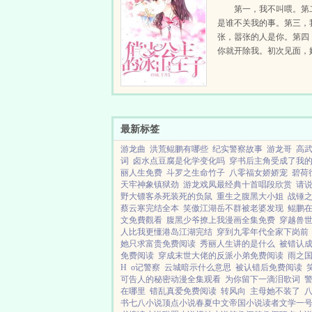
第一，我不叫喂。第
是谁不关我的事。第三，
张，嚣张的人是你。第四
你就开除我。初次见面，
了学校的恶霸，可是，她不怕
最新标签
游龙曲
洪荒鲲鹏有哪些
纪实警察故事
游龙哥
高
词
卤水点豆腐是化学变化吗
穿书后主角受成了我
丽人生免费
斗罗之生命竹子
八零福女娇娇宠
碧荷
天牢神象镇狱劲
游龙戏凤最经典十首唱段欣赏
请
野大镖客杀死装死的负鼠
重生之腹黑大小姐
战锤
蔡云寒完结全本
笑傲江湖岳不群被老婆发现
鲲鹏
文免費觀看
腹黑少爷撩上我漫画全集免费
穿越兽
人比我更懂港岛江湖完结
穿到九零年代全家下岗前
她只求富贵免费阅读
秀丽人生讲的是什么
被错认
免费阅读
穿成末世大佬的反派小弟免费阅读
雨之国
H
o记警察
云城暗示什么意思
被认错后免费阅读
可告人的秘密动漫全集观看
为你留下一滴泪歌词
在哪里
错乱真爱免费阅读
转风向
主母她不装了
书
七八小说
顶点小说
春夏中文
帝国小说
读者文学
一