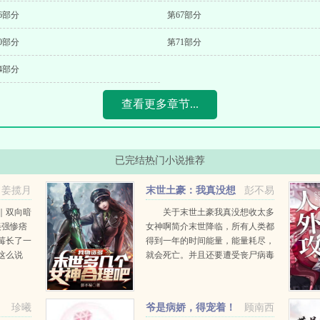
6部分
第67部分
0部分
第71部分
4部分
查看更多章节...
已完结热门小说推荐
姜揽月
末世土豪：我真没想
彭不易
收太多女神啊
｜双向暗
关于末世土豪我真没想收太多
美强惨痞
女神啊简介末世降临，所有人类都
夏莓长了一
得到一年的时间能量，能量耗尽，
这么说
就会死亡。并且还要遭受丧尸病毒
是你此生
和寒流暴风雨地震海啸台风大洪水
到宋清焰
火山干旱等各种天灾的爆锤！意外
.
重生的萧扬，回到了末世来临...
珍曦
爷是病娇，得宠着！
顾南西