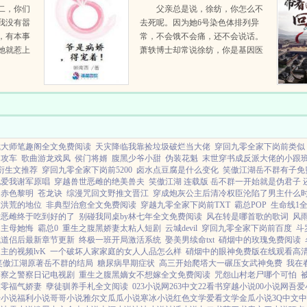
二，你们
父亲总是说，徐纺，你怎么不
我没有嚣
去死呢。因为她6号染色体排列异
，有本事
常，不会饿不会痛，还不会说话。
她就惹上
萧轶博士却常说徐纺，你是基因医
...
学的传奇。因为她的视力与听力是
正常人类的二十一倍，奔跑弹跳臂
力是三十三倍，再生与自愈能力高
达八十四倍。周边的人...
武大师笔趣阁全文免费阅读
天灾降临我靠捡垃圾破烂当大佬
穿回九零全家下岗前类似
的攻车
歌曲游龙戏凤
侯门将婿
腹黑少爷小甜
伪装花魁
末世穿书成反派大佬的小跟
衍生文推荐
穿回九零全家下岗前5200
卤水点豆腐是什么变化
笑傲江湖岳不群有子免
说爱我谢军原唱
穿越兽世恶雌的绝美兽夫
笑傲江湖 连载版 岳不群一开始就是伪君子 
之赤色黎明
苍龙诀
综漫咒回文野推文晋江
穿成炮灰公主后清冷权臣沦陷了男主什么
在洪荒的地位
非典型治愈全文免费阅读
穿越九零全家下岗前TXT
霸总POP
生命线1
世恶雌终于吃到好的了
别碰我同桌by林七年全文免费阅读
风在转是哪首歌的歌词
风
主母她悔
霸总0
重生之腹黑娇妻太粘人短剧
云城devil
穿回九零全家下岗前百度
斗
成道侣后最新章节更新
终极一班开局激活系统
娶美男续命txt
硝烟中的玫瑰免费阅读
主的视频lvK
一个破坏人家家庭的女人人品怎么样
硝烟中的眼神免费版在线观看高
笑傲江湖原著岳不群的结局
糖尿病早期症状
高三开始爬塔大一碾压女武神免费
我在
警察之警察日记电视剧
重生之腹黑嫡女不想嫁全文免费阅读
咒怨山村老尸哪个可怕
八零福气娇妻
孽徒驯养手札全文阅读
023小说网
263中文
22看书
穿越小说
00小说网
吾爱
号小说
福利小说
哥哥小说
雅尔文
瓜瓜小说
寒冰小说
红色文学
爱看文学
金瓜小说
3Q中文
中