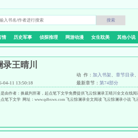
搜索
言情
历史军事
侦探推理
网游动漫
女生耽美
其他小说
澜录王晴川
动 作：
加入书架
、
章节目录
4-11 13:50:18
最新章节：
第74部分
川是由作者：换裁判所著，起点笔下文学免费提供飞云惊澜录王晴川全文在线阅
笔下文学 网址：www.qdbxwx.com 飞云惊澜录全文阅读 飞云惊澜录小说