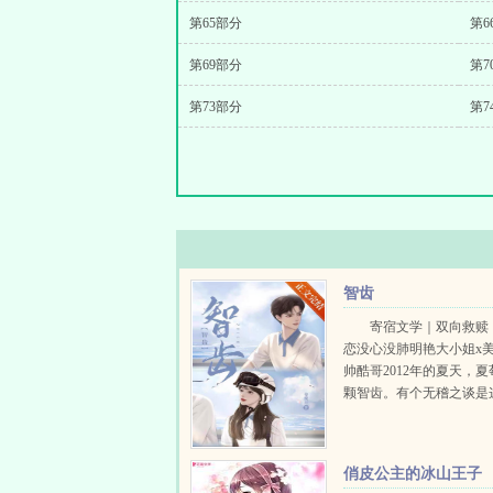
第65部分
第6
第69部分
第7
第73部分
第7
智齿
寄宿文学｜双向救赎
恋没心没肺明艳大小姐x
帅酷哥2012年的夏天，
颗智齿。有个无稽之谈是
的，智齿疼时遇到的人就
的真爱。1夏莓第一次见
时16岁。她爸指着身边女..
俏皮公主的冰山王子