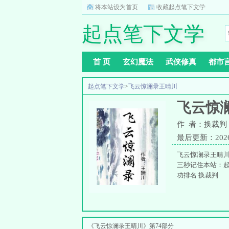
将本站设为首页
收藏起点笔下文学
起点笔下文学
首 页
玄幻魔法
武侠修真
都市
起点笔下文学
>
飞云惊澜录王晴川
飞云惊
作 者：换裁判
最后更新：2026-0
飞云惊澜录王晴
三秒记住本站：起点
功排名 换裁判
《飞云惊澜录王晴川》第74部分