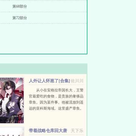
第68部分
第72部分
人外让人怀崽了[合集]
佐川川
从小在安格拉帝国长大，王警
官最爱吃的食物，是贵族的奢侈品
章鱼。因为某件事。他被流放到遥
远的亚科斯海域。这里盛产章鱼。
刚到第一天，岛上发生血案。法医
诊断死因非人为，而应该来自某种
纲足科海洋软体动物...
带着战略仓库回大唐
天下乐