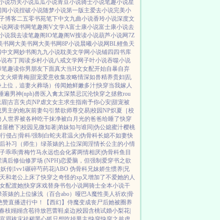
小说
功夫小说
瓜瓜小说
青豆小说
骑士小说
笔趣小说
星
网阅小说
捏破小说
随梦小说
第一版主
爱去小说
完美小
子博客
二五零书苑
笔下中文
九曲小说
香玲小说
深度文
小说网
读书网
笔趣阁V
文学A
富士康小说
富士康小说
去
小说
我去读
笔趣阁IO
笔趣阁W
搜读小说
葫芦小说网
7Z
美书网
大美书网
大美书网
8P小说
晨曦小说网
BL鲤鱼
天
麟中文网
妙书阁
九九小说
耽美文学网
小说铺
四四书库
小说
布丁阅读
乡村小说
八戒文学网
子叶小说
吞噬小说
师
笔趣读
你男朋友下面真大
当H文女配开始自暴自弃
文火煨青梅|甜宠
爱意收集攻略
情深如兽
精养贵妇|乱
身上位，追妻火葬场）
传闻她鲜嫩多汁|快穿
当我嫁人
遍男神(nph)
兽医
入禽太深
禁忌沉沦
快穿之拯救rou
眉|古言
失贞|NP
虐文女主求生指南
予你心安|甜宠
被
成男主的炮灰前妻
勾引禁欲师尊
交易|校园NP
炽夏［校
兽人世界被各种吃干抹净
被白月光的爸爸给睡了
快穿
者
屋檐下|校园
见微知著|弟妹
知与谁同|伪公媳
蜜汁樱桃
行侵占|骨科/强制
白蛇夫君
温火|伪骨科
长媳不如妻
快
后补习（师生）
绿茶婊的上位
深闺淫情
长公主的小情
子乖乖|青梅竹马
永远也会化雾
两情相厌|伪骨科
鱼目
灌满后
修仙修罗场 (NPH)
恋爱脑，但强制爱
穿书之欲
妖传|1vv1
碾碎芍药花|ABO 伪骨科兄妹
娇生惯养|兄
天和老公上床了
快穿之奇怪的xp又增加了
不爱她的人
女配
渡她|快穿
床戏替身
书包小说网
骑士全本小说
干
绿茶婊的上位
缘浅（百合abo）哑巴A
魔性美人
祈欢|骨
绝赞直播进行中！
【西幻】侍魔
变成丧尸后她被圈养
春枝嫋嫋
含苞待放
芭蕾鞋
桌边|校园
含桃
试婚
小梨花|
宫眉
袚灾祛秽
黑心狐只想吃掉男主|快穿
快穿之趁虚