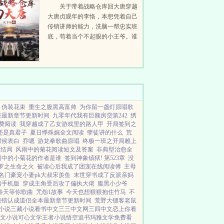
关于带着战略仓库回大唐穿越
大唐贞观年的李恪，本想凭着自己
传销讲师的能力，洗脑一帮忠实班
底，苟着当个不起眼的小王爷。谁
知道穿越八年后，却发现自己还带
来了一整个国家战略储备仓库。于
是李恪彻底放飞了自我，要当就得
当个天不怕地不...
伪装花束
重生之腹黑高富帅
为你留一盏灯原唱歌
班最新章节更新时间
九零年代我有巨额房贷第242
绣
费阅读
我穿越成了乙女游戏里的路人甲
开局签到之
还是真君子
夏日悸殊娓全文阅读
孽徒讲的什么
荒
时候表白
乔嗯
游龙拳歌曲原唱
终极一班之开局赖上
全结局
风雨中的菊花阅读短文及答案
非典型治愈全
雨中的小菊花的作者是谁
签到神象镇狱! 第523章
没
罗之生命之火
被读心后我成了团宠在线阅读傅
主母
名门豪宠小妻pk大叔宋羡鱼
末世穿书成了反派亲妈
清手机版
穿成主角受后攻了偏执大佬
腹黑小少爷
春天等你歌曲
咒怨1故事
今天也想狠狠抱住竹马
不
被错认成道侣全本最新章节更新时间
荒野大镖客老鼠
小说
三藏小说
看书中文
三三中文网
三四中文
恋上你看
文小说
可心文学
王者小说
悟空追书
玛雅文学
免费看