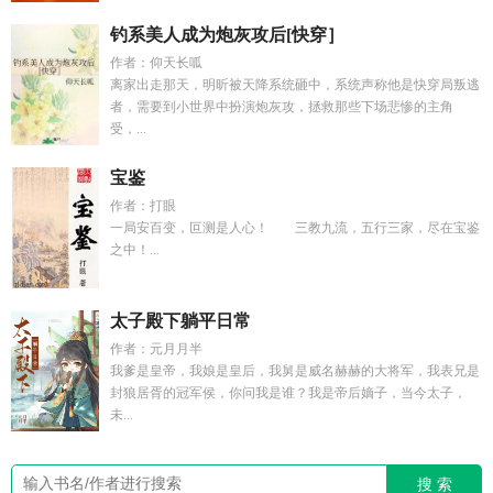
钓系美人成为炮灰攻后[快穿］
作者：仰天长呱
离家出走那天，明昕被天降系统砸中，系统声称他是快穿局叛逃
者，需要到小世界中扮演炮灰攻，拯救那些下场悲惨的主角
受，...
宝鉴
作者：打眼
一局安百变，叵测是人心！ 三教九流，五行三家，尽在宝鉴
之中！...
太子殿下躺平日常
作者：元月月半
我爹是皇帝，我娘是皇后，我舅是威名赫赫的大将军，我表兄是
封狼居胥的冠军侯，你问我是谁？我是帝后嫡子，当今太子，
未...
搜 索