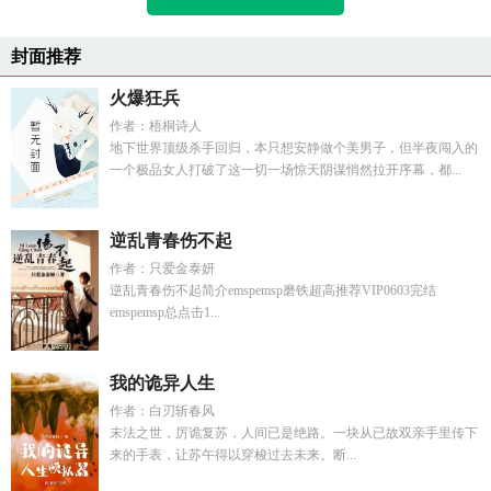
封面推荐
火爆狂兵
作者：梧桐诗人
地下世界顶级杀手回归，本只想安静做个美男子，但半夜闯入的
一个极品女人打破了这一切一场惊天阴谋悄然拉开序幕，都...
逆乱青春伤不起
作者：只爱金泰妍
逆乱青春伤不起简介emspemsp磨铁超高推荐VIP0603完结
emspemsp总点击1...
我的诡异人生
作者：白刃斩春风
末法之世，厉诡复苏，人间已是绝路。一块从已故双亲手里传下
来的手表，让苏午得以穿梭过去未来。断...