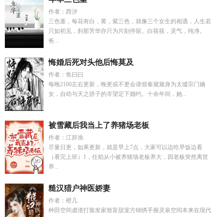
作者：西汐
三色堇，每花有白，黄，紫三色，就像三个女生的相遇，人生若
只如初见，刹那芳华亦只为片刻停留。白筱筱，灵气，纯净。
爸...
悔婚后死对头他后悔莫及
作者：鱼曰曰
每晚2100左右更新，晚更或不更会请假秦黛黛身为太墟宗门嫡
女，自幼与天之骄子的岑望定下婚约。十余年间，她...
被雪藏后我当上了养猪场老板
作者：江辞渔
尽量日更，如果更新，就是早上7点，大家可以边吃早饭边看
（看完上班）1，任焰从小被养猪场老板养大，因老板突然离世
养...
糙汉猎户神医娇妻
作者：橙几
种田空间虐渣打脸发家致富甜宠方锦绣手握灵泉空间本来在现代