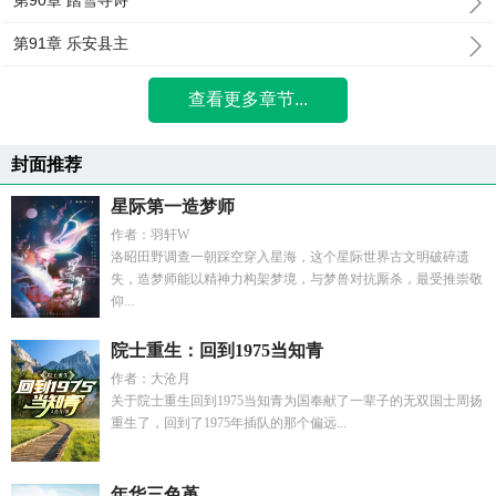
第90章 踏雪寻诗
第91章 乐安县主
查看更多章节...
封面推荐
星际第一造梦师
作者：羽轩W
洛昭田野调查一朝踩空穿入星海，这个星际世界古文明破碎遗
失，造梦师能以精神力构架梦境，与梦兽对抗厮杀，最受推崇敬
仰...
院士重生：回到1975当知青
作者：大沧月
关于院士重生回到1975当知青为国奉献了一辈子的无双国士周扬
重生了，回到了1975年插队的那个偏远...
年华三色堇