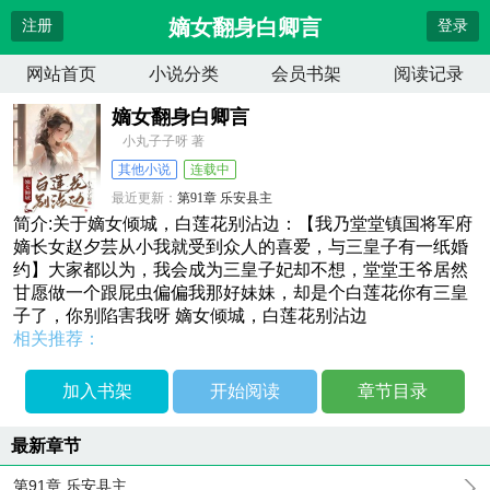
嫡女翻身白卿言
注册
登录
网站首页
小说分类
会员书架
阅读记录
嫡女翻身白卿言
小丸子子呀 著
其他小说
连载中
最近更新：
第91章 乐安县主
更新时间：
2026-04-13 06:02:56
简介:关于嫡女倾城，白莲花别沾边：【我乃堂堂镇国将军府
嫡长女赵夕芸从小我就受到众人的喜爱，与三皇子有一纸婚
约】大家都以为，我会成为三皇子妃却不想，堂堂王爷居然
甘愿做一个跟屁虫偏偏我那好妹妹，却是个白莲花你有三皇
子了，你别陷害我呀 嫡女倾城，白莲花别沾边
相关推荐：
加入书架
开始阅读
章节目录
最新章节
第91章 乐安县主