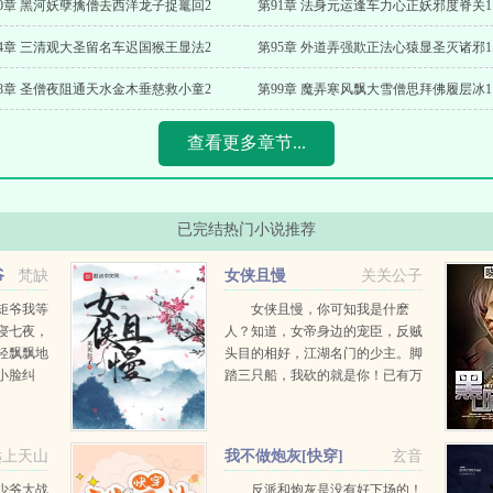
90章 黑河妖孽擒僧去西洋龙子捉鼍回2
第91章 法身元运逢车力心正妖邪度脊关1
94章 三清观大圣留名车迟国猴王显法2
第95章 外道弄强欺正法心猿显圣灭诸邪1
98章 圣僧夜阻通天水金木垂慈救小童2
第99章 魔弄寒风飘大雪僧思拜佛履层冰1
查看更多章节...
已完结热门小说推荐
爷
梵缺
女侠且慢
关关公子
矩爷我等
女侠且慢，你可知我是什麽
寝七夜，
人？知道，女帝身边的宠臣，反贼
轻飘飘地
头目的相好，江湖名门的少主。脚
小脸纠
踏三只船，我砍的就是你！已有万
点头了。
订完本作品世子很凶仙子很凶，质
七夜完事
量人品皆可保证，有兴趣的读者可
手问要休
以先看老书。...
远上天山
我不做炮灰[快穿]
玄音
少爷大战
反派和炮灰是没有好下场的！