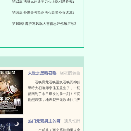
第92章 法身元运逢车力心正妖邪度脊关2
第96章 外道弄强欺正法心猿显圣灭诸邪2
第100章 魔弄寒风飘大雪僧思拜佛履层冰2
末世之黑暗召唤
晓夜圆舞曲
师
召唤骨龙召唤巫妖召唤死神的
黑暗大召唤师李佳玉重生了，一切
都回到了末日爆发的前一刻！空间
剧烈震荡，地表裂开无数通往虫界
深渊界的缝隙，顷刻之间，虫族尸
族的汪洋大军席卷地球，人类文明
岌岌可危，生死一线！心灵尚未被
热门元素男主的哥
遗风忆醉
污...
谭日常
一个反杀了两个系统的男人拿