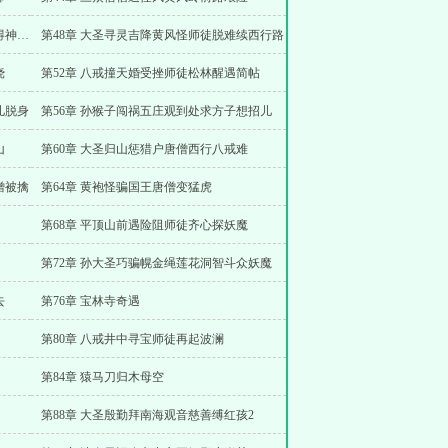
第47章 黄风洞前大圣战老妖风恶难敌幸得神助药
第48章 大圣寻灵吉降黄风怪师徒脱难续西行路
挠
第52章 八戒撞天婚受挫师徒松林醒遇简帖
儿脱身
第56章 孙猴子闯祸五庄观到处求方子想招儿
山
第60章 大圣归山惩猎户唐僧西行八戒难
僧被擒
第64章 黄袍怪骗国王唐僧变猛虎
第68章 平顶山前遇险阻师徒齐心探妖魔
第72章 孙大圣巧骗幌金绳莲花洞智斗众妖魔
去
第76章 宝林寺奇遇
第80章 八戒井中寻宝师徒再起波澜
第84章 猿马刀归木母空
第88章 大圣殷勤拜南海观音慈善缚红孩2