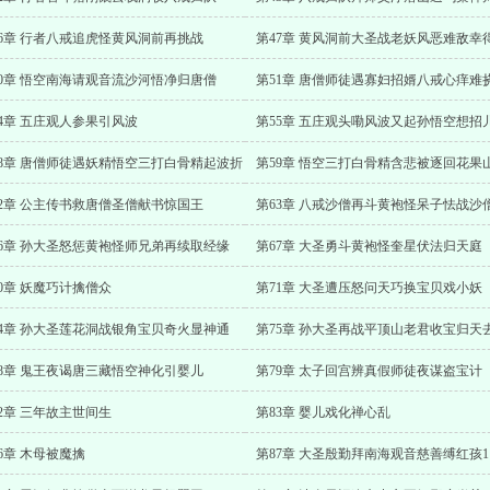
46章 行者八戒追虎怪黄风洞前再挑战
50章 悟空南海请观音流沙河悟净归唐僧
第51章 唐僧师徒遇寡妇招婿八戒心痒难
4章 五庄观人参果引风波
第55章 五庄观头嘞风波又起孙悟空想招
58章 唐僧师徒遇妖精悟空三打白骨精起波折
第59章 悟空三打白骨精含悲被逐回花果
62章 公主传书救唐僧圣僧献书惊国王
第63章 八戒沙僧再斗黄袍怪呆子怯战沙
66章 孙大圣怒惩黄袍怪师兄弟再续取经缘
第67章 大圣勇斗黄袍怪奎星伏法归天庭
0章 妖魔巧计擒僧众
第71章 大圣遭压怒问天巧换宝贝戏小妖
74章 孙大圣莲花洞战银角宝贝奇火显神通
第75章 孙大圣再战平顶山老君收宝归天
78章 鬼王夜谒唐三藏悟空神化引婴儿
第79章 太子回宫辨真假师徒夜谋盗宝计
2章 三年故主世间生
第83章 婴儿戏化禅心乱
6章 木母被魔擒
第87章 大圣殷勤拜南海观音慈善缚红孩1