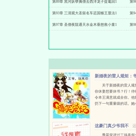
第89章 黑河妖孽擒僧去西洋龙子捉鼍回1
第
第93章 三清观大圣留名车迟国猴王显法1
第
第97章 圣僧夜阻通天水金木垂慈救小童1
第
新婚夜的雷人规矩：
我等你休妻
关于新婚夜的雷人规
你休妻想要休书？行！侍
令本王满意就成全你。他
扔下一句重量级的话。她
结，扭着小手帕一咬牙，
于是，锁门，落窗。七日
后，她爬不起来却伸出小
这豪门真少爷我不
书，不料，本王...
当了[娱乐圈]
季晏穿进过三场真假