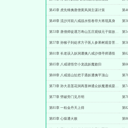
第45章 虎先锋擒唐僧黄风洞主谋计策
第
第49章 流沙河前八戒战水怪卷帘大将现真身
第
第53章 唐僧师徒遇万寿山五庄观镇元子留故人之礼
第5
第57章 孙猴子到处求方子医人参果树观音菩萨用甘露水救活
第
第61章 长老误入妖洞遭擒八戒沙僧寻师遇怪
第
第65章 八戒请悟空小龙战妖魔败归
第
第69章 八戒巡山扯把子遇妖遭擒平顶山
第7
第73章 孙大圣莲花洞再显神通众妖魔遭戏耍苦不堪言
第
第77章 劈破旁门见月明
第
第81章 一粒金丹天上得
第8
第85章 心猿遭火败
第8