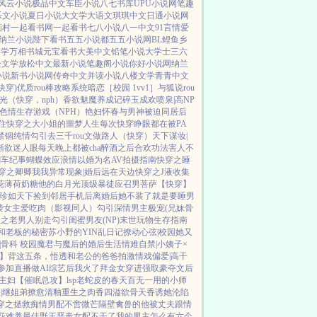
风云小说
极品中文
车臣小说
八七书库
UPU小说网
笔趣
乐文小说
夏日小说
大文学
大语文
琪琪中文
日通小说网
画村
一起看书网
一起看书
七八小说
八一中文
91言情
爱
纳兰小说
陛下看书
五五小说都
五五小说网
BL鲤鱼乡
文学
万相书城
元宝看书
大美中文
铅笔小说
大学士
三六
松文学
放松中文
最新小说
笔趣阁小说
你好小说网
纳兰
小说
新书小说网
传奇中文
并读小说
八楼文学
青青中文
快穿)
优质rou棒攻略系统
暗恋［校园 1vv1］
与狐说
rou
光（快穿，nph）
香欲
魅魔养成记
碎玉成欢
喷泉|高NP
色情生存游戏（NPH）
艳妇怀春
与男神被迫同居后
住
快穿之大小姐的噩梦人生
每次快穿睁眼都在被PA
禁锢
纯情勾引
去三千rou文做路人（快穿）
天下谋妆|
渐欲迷人眼
每天晚上都被cha
醉酒之后
合欢功法害人不
翻车纪事
蝴蝶效应
浪情
以婚为名
AV拍摄指南
快穿之睡
穿之卿卿我我
异常现象|婚后
远在天边
快穿之J液收集
花
薄荷奶糖
他的白月光
顶级暴徒
应召男菩萨
【快穿】
珍如天下
捡到邻居手机后
离婚后她不装了
就是要睡男
袭
女主爱吃肉
（影视同人）勾引深情男主
极宠(兄妹骨
生之老男人别走
勾引闺蜜男友(NP)
末世玩物生存指南
和老板的秘密
苏小野的YIN乱日记
撩动心弦|校园
她又
|骨科 校园
魔君与魔后的婚后生活
情难自禁|小姨子×
】背这五条，悟透
和老公的爸爸拍激情戏
偏爱|高干
参加直播做AI综艺后我火了
拜金女穿进强取豪夺文后
主妇
【催眠总攻】lsp老蛇皮的春天
百无一用的小师
|继姐弟
撩愈
清釉
重生之肉香四溢
欲骨天香
诱她沦陷
穿之拯救痴情男配
不啻微芒
隔壁禽兽的他
被丈夫跟情
花难养
最佳野王
恶毒女配不干了
我的男主怎么有六个