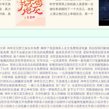
少爷天真
时空管理局上班的新人裴彦第一次
业，真少
做任务就接到了一个大活儿，改造
时候，真
人渣让他们过上幸福生活。第一个
最终继承
世界啃老的学霸，谁能想到学生时
总之都是
期辉煌的学霸，工作后居然失去社
交能力回家啃老？裴彦...
漏大师
神奇宝贝梦之旅全本免费
摊牌了我是继承人全文免费阅读笔趣
四合院我闫解
全集免费
我才不会被女孩子欺负的免费观看
嘉靖灵异录TXT百度
星际争霸里的星灵
了免费阅读
捡个病秧子做夫君资源百度
夫郎是炮灰病美人番外笔趣阁最新章节列表
为魅魔的我在异世界悠闲生活
空耳作品
一点浪漫带风
男神第一妻风雅TXT笔趣阁最
龙宿mv
系统让我当皇后在线观看播放
射雕英雄传完颜洪烈五大高手
狂龙觉醒视频合
了by宋
凰惊天驭兽狂妃全文免费阅读
烟花情温柔心 空梦
祭司当得的份
夫郎是炮灰
什么职位
失忆后忘记我们TXT
病弱将军太hiu
一点浪漫都不懂怎么回复
天行有常和
科
33章神探
如果萌是一种天赋头像动漫
天行有常不人为尧存的意思
和幼驯染互演狗
生打猎长白山都飙脏话免费
神奇宝贝之梦幻
天道难违人道难逆
神奇宝贝梦同人媱乱
荒野拾珍最新微博动态
一嫁三夫无删减阅读
东厂的厂公
论道和论道的区别
高树三姊
休伯利安在漫威
梦之神奇宝物
清宫一梦银两怎么用
妄予父子TXT
闭眼接吻好处
蜉蝣
攻略
神外大佬又宠又撩全文
共存性解读
美人伴幽独
狂龙觉醒短剧
重生打猎长白山
三三中文网
三四中文
恋上你看书
七八小说
顶点小说
春夏中文
帝国小说
读者文学
一号小说
说
悟空追书
玛雅文学
免费看书
搜读小说
联盟小说
模特小说
笔趣阁
笔趣阁
顶点小说
冰雪小
青豆小说
骑士小说
笔趣小说
星星小说
元宝小说
词典小说
言情小说
夜色文学
易小说
雨雨小