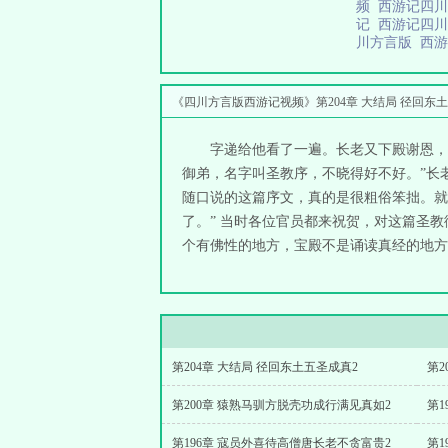
频
西游记四
记
西游记四
川方言版
西
《四川方言版西游记视频》第204章 大结局 径回东
字递给他看了一遍。长老又下殿谢恩，
御弟，名字叫圣教序，不晓得好不好。”长
随口说的这篇序文，真的是很粗俗笨拙。就
了。” 当时各位官员都来祝贺，对这篇圣
个有佛性的地方，宝殿不是诵读真经的地方。
第204章 大结局 径回东土五圣成真2
第2
第200章 猿熟马驯方脱壳功成行满见真如2
第1
第196章 寇员外喜待高僧唐长老不贪富贵2
第1