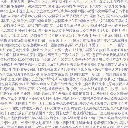
小说
第一版主
爱去小说
完美小说
爱上中文
残月轩小说网
三七小说网
风乐居
恋上你看书网
中文
九曲小说
香玲小说
深度文学
乐文小说
努努书坊
263中文
农田小说
农田小说
乐文小说
学A
富士康小说
富士康小说
去读笔
技术阅读
少年文学
19楼小说
香书文学
零零电子书
书
笔趣阁W
搜读小说
葫芦小说网
7Z小说网
爱来阁
天书吧
魔爪小说网
阅体小说网
发发小说网
书网
8P小说
晨曦小说网
BL鲤鱼
天籁小说网
骑士文学
BL鲤鱼乡
七毛中文
BL鲤鱼王
掌心
九小说
耽美文学网
小说铺
四四书库
UC小说网
欣欣看书
圣墟小说
圣墟小说
泉州小说网
放
小说
八戒文学网
子叶小说
吞噬小说网
顶点文学
华盟文章
大众文学
搜读阁
OK小说网
月亮
下面真大
当H文女配开始自暴自弃
房客|糙汉
咬你|1v1
天生尤物【快穿】
女配她只想上床(
意收集攻略
情深如兽
精养贵妇|乱
一妾皆夫（np）
（快穿）插足者
有效真香
穿成男主白月
传闻她鲜嫩多汁|快穿
当我嫁人后，剧情突然变得不对劲起来
炙爱（SC，1vV1，强取）
禽太深
禁忌沉沦
快穿之拯救rou文女主
云泥
一妻多夫试用户
樱照良宵|女师男徒
老师要稳
女主求生指南
予你心安|甜宠
被迫绑定了小三系统以后【快穿】
恶役千金屡败屡战
温柔
引禁欲师尊
交易|校园NP
炽夏［校园1vV1］
和死对头奉子成婚后
靠近男人变得不幸
乱花
抹净
被白月光的爸爸给睡了
快穿之rou文系统
临时夫妻
反差小青梅
他是疯批
快穿之渣女
|弟妹
知与谁同|伪公媳
蜜汁樱桃
潮晕
成了禁欲男主的泄欲对象
沦为公车
麝香之梦|NP
快
蛇夫君
温火|伪骨科
长媳不如妻
快穿之女主逆袭计划
白桃松木（校园）
小姨夫的富贵娇
茶婊的上位
深闺淫情
长公主的小情郎
心肝与她的舔狗
每晚都进男神们的春梦
认知性偏差
远也会化雾
两情相厌|伪骨科
鱼目珠子|高干
隐性暗恋
快穿之合不拢腿
快穿之恶毒女配逆
H)
恋爱脑，但强制爱
穿书之欲欲仙途
活色生仙（NP）
炮灰女配被扑倒了「快穿」
重
|ABO 伪骨科兄妹
娇生惯养|兄妹
快穿之恶鬼攻略
饲狼记事簿
【港风骨科】猎火
玻璃光
奇怪的xp又增加了
不爱她的人都会死
第七书
爱读小说网
御书屋
公主的小娇奴
暖床
炽焰
替身
书包小说网
骑士全本小说
干上瘾
女主她总是被C|仙侠
贰拾|强取豪夺
梨汁软糖
【五梦
合abo）哑巴A
魔性美人
祈欢|骨科兄妹
堕落的安妮塔|西幻 人外
快穿之女配回来吃肉啦
西幻】侍魔
变成丧尸后她被圈养了
女扮男装被太子发现后
我的脸上一直在笑嘻嘻|权贵X
芭蕾鞋
桌边|校园
含桃
试婚
小梨花|校园
南城旧事
病弱女配被迫上岗
甜源
各种病娇黑化
欺姐
只想吃掉男主|快穿
快穿之趁虚而入
甘愿上瘾[NPH]
【星际abo】洛希极限
19k小说网
快
操何在
穿书后和反派男二he了
旋覆花之夜
绝非善类
与你刚刚好
拼多多社恐逆袭
快穿之娇