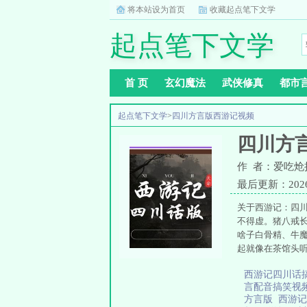
将本站设为首页
收藏起点笔下文学
起点笔下文学
首 页
玄幻魔法
武侠修真
都市
起点笔下文学
>
四川方言版西游记视频
四川方
作 者：爱吃炝
最后更新：2026-0
关于西游记：四
不得虚。猪八戒
啥子白骨精、牛
起就像在茶馆头
西游记四川话
言配音搞笑视
方言版
西游