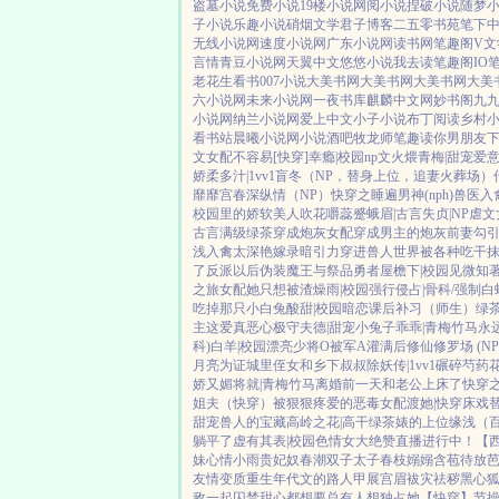
盗墓小说
免费小说
19楼小说
网阅小说
捏破小说
随梦
子小说
乐趣小说
硝烟文学
君子博客
二五零书苑
笔下
无线小说网
速度小说网
广东小说网
读书网
笔趣阁V
文
言情
青豆小说网
天翼中文
悠悠小说
我去读
笔趣阁IO
老花生看书
007小说
大美书网
大美书网
大美书网
大美
六小说网
未来小说网
一夜书库
麒麟中文网
妙书阁
九
小说网
纳兰小说网
爱上中文
小子小说
布丁阅读
乡村
看书站
晨曦小说网
小说酒吧
牧龙师
笔趣读
你男朋友
文女配不容易[快穿]
幸瘾|校园np
文火煨青梅|甜宠
爱
娇柔多汁|1vv1
盲冬（NP，替身上位，追妻火葬场）
靡靡宫春深
纵情（NP）
快穿之睡遍男神(nph)
兽医
入
校园里的娇软美人
吹花嚼蕊
蹙蛾眉|古言
失贞|NP
虐文
古言
满级绿茶穿成炮灰女配
穿成男主的炮灰前妻
勾
浅
入禽太深
艳嫁录
暗引力
穿进兽人世界被各种吃干
了反派以后
伪装魔王与祭品勇者
屋檐下|校园
见微知著
之旅
女配她只想被渣
燥雨|校园
强行侵占|骨科/强制
白
吃掉那只小白兔
酸甜|校园暗恋
课后补习（师生）
绿
主
这爱真恶心
极守夫德|甜宠
小兔子乖乖|青梅竹马
永
科)
白羊|校园
漂亮少将O被军A灌满后
修仙修罗场 (NP
月亮为证
城里侄女和乡下叔叔
除妖传|1vv1
碾碎芍药花
娇又媚
将就|青梅竹马
离婚前一天和老公上床了
快穿之
姐夫
（快穿）被狠狠疼爱的恶毒女配
渡她|快穿
床戏
甜宠
兽人的宝藏
高岭之花|高干
绿茶婊的上位
缘浅（百
躺平了
虚有其表|校园
色情女大绝赞直播进行中！
【
妹
心情小雨
贵妃奴
春潮
双子太子
春枝嫋嫋
含苞待放
友情变质
重生年代文的路人甲
展宫眉
袚灾祛秽
黑心狐
敌一起囚禁
甜心都想要
总有人想独占她
【快穿】节