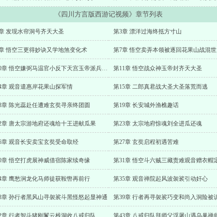
《四川方言版西游记视频》章节列表
2章 发现水帘洞号齐天大圣
第3章 漂洋过海终抵方寸山
6章 悟空三更得妙诀又学地煞变化术
第7章 悟空卖弄本领被逐回花果山战混
第10章 悟空嫌弼马温官小反下天宫玉帝派兵擒拿
第11章 悟空战众神玉帝封齐天大圣
14章 观音遣惠岸花果山探军情
第15章 二郎真君战大圣大圣落荒而逃
18章 陈光蕊赴任遭难玄奘寻亲终团圆
第19章 长安城外渔樵趣话
22章 唐太宗游地府还魂给十王进献瓜果
第23章 太宗地府惊魂刘全进瓜还魂
26章 观音长安卖宝玄奘受命取经
第27章 玄奘启程初遇苦难
30章 悟空打虎展神威借宿陈家续奇缘
34章 鹰愁涧龙化马师徒获鞍辔再前行
第35章 观音禅院起风波袈裟引动奸心
38章 孙行者黑风山寻袈裟斗黑怪怒起显神通
第39章 行者再寻袈裟巧变和尚入洞险被
42章 行者智斗猪刚鬣云栈洞收八戒归队
第43章 八戒归队拜师父浮屠山遇乌巢禅