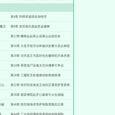
第4章 拜师求道得名孙悟空
世魔王
第8章 龙宫借兵器如意金箍棒
第12章 蟠桃会起风云花果山众妖狂欢
第16章 大圣手段尽出终被伏折磨大圣众神贺
第20章 泾河龙王与卖卦先生赌雨犯天条求唐王救命
第24章 翠莲借尸还魂太宗兴佛事引争议
第28章 三藏双叉岭逢难伯钦救难留僧
第31章 悟空斗六贼三藏责难观音赠衣帽定心真言
第32章 悟空回东海龙王劝归正遇菩萨受责再回保唐僧
第36章 观音禅院起歹心袈裟引火生祸端
识破
第40章 悟空南海求菩萨智取黑熊归正果
师
第44章 三众借宿遇怪风黄风岭前路艰险