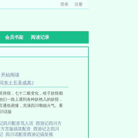
登录
注册
会员书架
阅读记录
、
开始阅读
径回东土五圣成真2
灵得很，七十二般变化，啥子妖怪都
他们一路上遇到各种妖艳儿的妖怪，
言通俗易懂，充满四川嘞烟火气。看
川话版
记四川配音骂人话
西游记四川方
川方言版搞笑配音
西游记之四川
游记
四川话配音西游记搞笑视