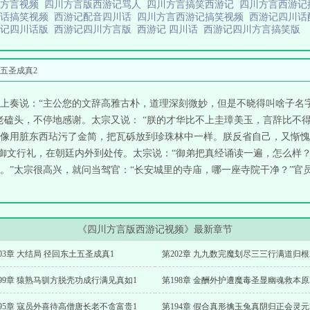
川方言视频
四川方言版西游记骂人
四川方言搞笑西游记
四川方言西游
川话搞笑视频
西游记配音四川话
四川方言西游记搞笑视频
西游记四川话
游记四川话版
西游记四川方言版
西游记 四川话
西游记四川方言搞笑版
土五圣成真2
上奏说：“主公您的文辞高雅古朴，道理深刻微妙，但是不晓得叫啥子名字
老磕头，不停地感谢。太宗又说： “朕的才华比不上圭璋美玉，言辞比不
像用脏东西玷污了金简，把瓦砾放到珍珠林中一样。朕反省自己，又惭愧
教御文行礼，在朝廷内外到处传。太宗说：“御弟把真经诵读一遍，怎么样？
”太宗很高兴，就问当驾官：“长安城里的寺庙，哪一座寺院干净？”官员.
《四川方言版西游记视频》最新章节
03章 大结局 径回东土五圣成真1
第202章 九九数完魔刬尽三三行满道归根
99章 猿熟马驯方脱壳功成行满见真如1
第198章 金酬外护遭魔毒圣显幽魂救本原
95章 寇员外喜待高僧唐长老不贪富贵1
第194章 假合真形擒玉兔真阴归正会灵元