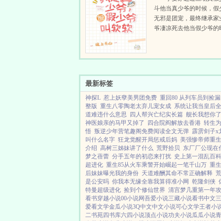
斗他当真少爷的时候，假
无邪是团宠，最终继承家
爷凄凉死去他当假少爷的
少爷自强不息人人崇拜，
家业，假少爷凄凉死去。
凄凉死去...
最新标签
神探L
惹上妖孽美男团免费
重回80 从列车员到捡
整版
重生八零陶老太弃儿宠女成
系统让我当皇后
道难违什么意思
四人帮兴亡纪实长篇
舰长我想你
神医娘亲的马甲又掉了
四合院阎解放去香港
转生
悟
叛逆少年营笔趣阁免费阅读全文无弹
霹雳剑子x
叫什么名字
狂龙觉醒开局惩戒后妈
美强惨帝师重生
介绍
高树三姊妹讲了什么
荒野拾贝
东厂厂公现在
梦之蓓蕾
分手五年的初恋来打扰
史上第一混乱百
超进化
重生85从火车乘警开始崛起一笔千山万
重
后妹妹曝光我的身份
天道难酬其命不常正确解释
是公安吗
你我本无缘全靠我算得准小网
乾隆剑侠
特曼超级进化
捡到个修仙世界
清宫梦几重第一年
看书
穿越小说
00小说网
吾爱小说
三藏小说
看书中文
爱看文学
金瓜小说
3Q中文
中文小说
可心文学
王者小
二书苑
四书库
六四小说
顶点小说
功夫小说
瓜瓜小说