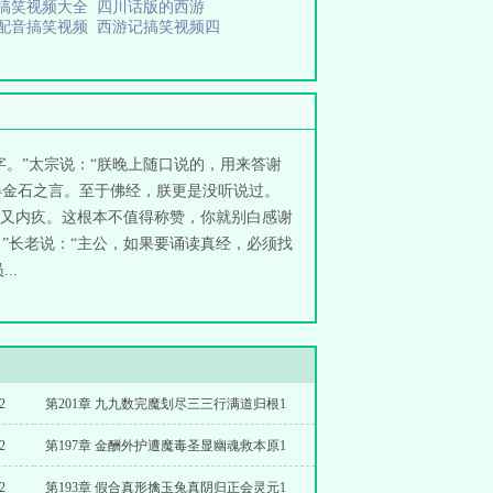
记搞笑视频大全
四川话版的西游
配音搞笑视频
西游记搞笑视频四
。”太宗说：“朕晚上随口说的，用来答谢
得金石之言。至于佛经，朕更是没听说过。
又内疚。这根本不值得称赞，你就别白感谢
”长老说：“主公，如果要诵读真经，必须找
..
2
第201章 九九数完魔刬尽三三行满道归根1
2
第197章 金酬外护遭魔毒圣显幽魂救本原1
2
第193章 假合真形擒玉兔真阴归正会灵元1