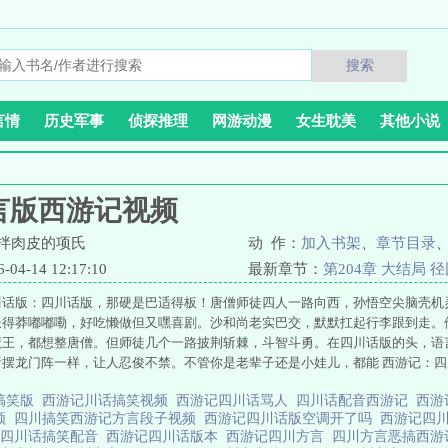
搜索
言情
历史军事
侦探推理
网游动漫
女生耽美
其他小说
言版西游记视频
拌肉皮的项氏
动 作：
加入书架
、
章节目录
4-14 12:17:10
最新章节：
第204章 大结局 
川话版：四川话版，那硬是巴适得板！唐僧师徒四人一路向西，孙悟空尖脑壳机
长得莽嘟嘟嘞，好吃懒做但又嘿喜剧。沙和尚老实巴交，默默扛起行李跟到走。
魔王，都想整唐僧。但师徒几个一路披荆斩棘，斗智斗勇。在四川话版的头，语
听摆龙门阵一样，让人忍俊不禁。不管你是老辈子还是小娃儿，都能 西游记：四
搞笑版
西游记川话搞笑视频
西游记四川话骂人
四川话配音西游记
西游
频
四川搞笑西游记方言段子视频
西游记四川话版空调开了吗
西游记四
记四川话搞笑配音
西游记四川话版本
西游记四川方言
四川方言恶搞西