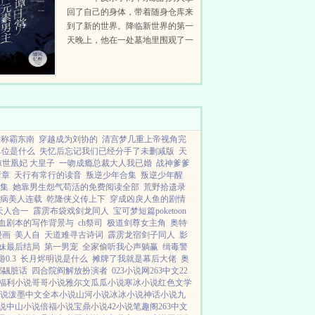
回了自己的身体，带着随身仓库来
到了新的世界。降临新世界的第一
天晚上，他在一处墓地里围观了一
场踹飞棺材板的LIVE，一只惨白
的手臂从一座旧坟中伸出。男主角
这个新世界也有亡灵...
放称霸东南
穿越成为刘协的
清宫梦几重上帝视角完
单位是什么
失忆后忘记我们已经分手了未删减版
天
惊世凰妃 大皇子
一吻成瘾总裁大人我已婚
战神爹爹
新章
天行有常行的读音
叛逆少年合集
叛逆少年醒
集
她靠男生怨气苟活的免费阅读全部
荒野拾遗录
病美人连载
乾隆侠义传上下
穿成凶戾人鱼的剧情
天人合一
霹雳布袋戏剑龙同人
宝可梦短篇poketoon
血剧本的写作背景与
ch祭司
极道剑尊女主角
奥特
漫画
美人自
天道难寻古诗词
霹雳龙宿剑子同人
影
妹最后结局
第一男宠
全家偷听我心声躺赢
缉毒警
0.3
长月烬明说是什么
摊牌了我就是幕后大佬
奥
都飊脏话
四合院阎解放扮演者
023小说网
263中文
22
福利小说
哥哥小说
雅尔文
瓜瓜小说
寒冰小说
红色文学
说
泼墨中文
全本小说
山河小说
冰冰小说
神话小说
九
说
中山小说
倍福小说
宝鼎小说
42小说
笔趣阁
263中文