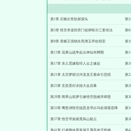
第1章 石猴出世欲探源头
第
第5章 悟空求道拒旁门祖师暗示三更传法
第
第9章 美猴王强销生死簿玉帝欲招安
第13章 花果山战争起众神仙布网围
第
第17章 东土觅缘取经人众之缘起
第
第21章 太宗梦斩泾河龙龙王索命引恐慌
第
第25章 玄奘受封水陆大会启幕
第
第29章 两界山前梦引缘悟空脱难拜师恩
第
第33章 鹰愁涧悟空战恶龙寻白马欲请观音降
第
第37章 悟空寻袈裟黑风山疑云
第
第41章 行者降妖黑风洞又遇高老庄怪婿
第