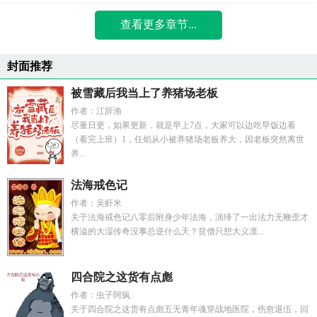
查看更多章节...
封面推荐
被雪藏后我当上了养猪场老板
作者：江辞渔
尽量日更，如果更新，就是早上7点，大家可以边吃早饭边看
（看完上班）1，任焰从小被养猪场老板养大，因老板突然离世
养...
法海戒色记
作者：吴虾米
关于法海戒色记八零后附身少年法海，演绎了一出法力无鞭歪才
横溢的大湿传奇没事总逆什么天？贫僧只想大义凛...
四合院之这货有点彪
作者：虫子阿疯
关于四合院之这货有点彪五无青年魂穿战地医院，伤愈退伍，回