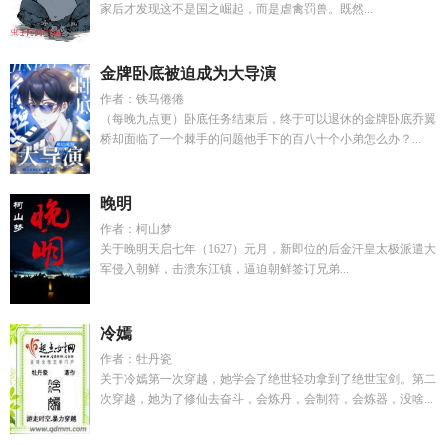
家后才发现这不是国之崛起，而是虐禽罚兽。既然...
金牌卧底被迫成为大导演
作者：铁马倦倦
（每晚九点更）卧底任务结束后，终于可以退休的金牌卧底乔翼
桥却面临了一个棘手的问题他手下的百八十个小弟怎么办？...
晚明
作者：柯山梦
关于晚明天启七年（1627）元月，新即位的后金汗皇太极派遣大
军侵入朝鲜，击溃东江镇，逼迫朝鲜签订兄弟...
冷嫣
作者：牡丹瓷
关于冷嫣第一次穿越，她学会了绝世轻功拿到了绝世宝剑。第二
次穿越，她为了修仙去奋斗，会炼丹，会制符，会炼器，没啥...