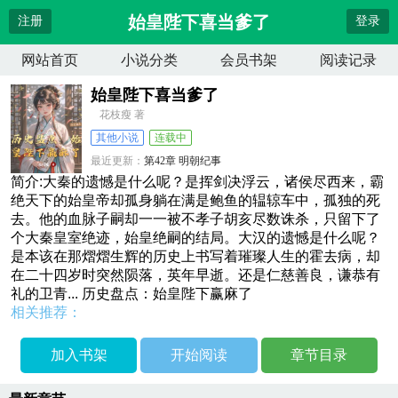
始皇陛下喜当爹了
注册
登录
网站首页
小说分类
会员书架
阅读记录
始皇陛下喜当爹了
花枝瘦 著
其他小说
连载中
最近更新：
第42章 明朝纪事
更新时间：
2026-04-12 00:44:03
简介:大秦的遗憾是什么呢？是挥剑决浮云，诸侯尽西来，霸
绝天下的始皇帝却孤身躺在满是鲍鱼的辒辌车中，孤独的死
去。他的血脉子嗣却一一被不孝子胡亥尽数诛杀，只留下了
个大秦皇室绝迹，始皇绝嗣的结局。大汉的遗憾是什么呢？
是本该在那熠熠生辉的历史上书写着璀璨人生的霍去病，却
在二十四岁时突然陨落，英年早逝。还是仁慈善良，谦恭有
礼的卫青... 历史盘点：始皇陛下赢麻了
相关推荐：
加入书架
开始阅读
章节目录