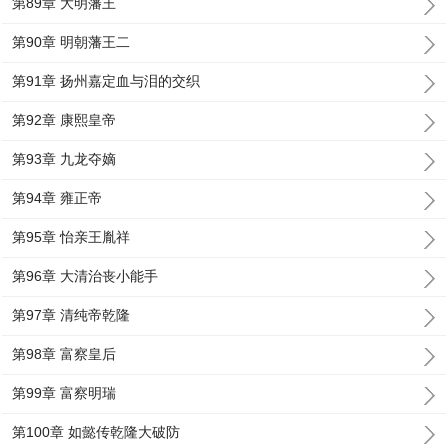
第89章 大明藩王
第90章 明朝藩王二
第91章 扬州嘉定血与泪的交织
第92章 康熙皇帝
第93章 九龙夺嫡
第94章 雍正帝
第95章 怡亲王胤祥
第96章 大清治丧小能手
第97章 清纯帝乾隆
第98章 富察皇后
第99章 富察明瑞
第100章 如懿传乾隆大破防