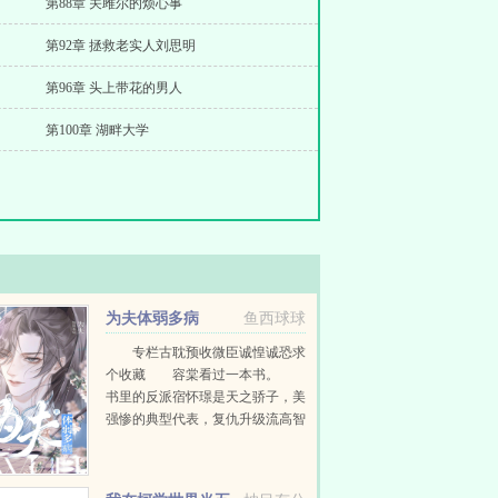
第88章 关雎尔的烦心事
第92章 拯救老实人刘思明
第96章 头上带花的男人
第100章 湖畔大学
为夫体弱多病
鱼西球球
专栏古耽预收微臣诚惶诚恐求
个收藏 容棠看过一本书。
书里的反派宿怀璟是天之骄子，美
强惨的典型代表，复仇升级流高智
商反派人设，可惜人物崩坏，不得
善终。 结果一朝穿越，容棠成
了文中同名同...