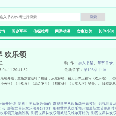
搜索
言情
历史军事
侦探推理
网游动漫
女生耽美
其他小说
 欢乐颂
总
动 作：
加入书架
、
章节目录
4-11 20:41:32
最新章节：
第193章 回归
欢乐颂开始：主角刘鑫获得了机缘，从此穿梭于诸天万界正在写《欢乐颂》，准
《小舍得》《小欢喜》《流金岁月》《都挺好》《大江大河》等等。。 隔壁刘总
乐颂开始谭
影视世界写欢乐颂的
影视世界从欢乐颂开始签到
影视世界
起点
影视世界从欢乐颂开始TXT
影视世界从欢乐颂开始最新章节更新
从欢乐颂开始樊胜英
影视世界从欢乐颂截胡关雎尔开始的
影视世界从欢