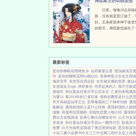
禅院家主的幼驯染是
书，不料，本王...
隔壁六眼
日更。每晚18点存稿
新，没有就是晋江抽了，
好。五条家迎来神子改变
的那天，禅院家也诞生了
婴。禅院家终于出现了一
久的十种影法术，但让禅
的是，这个遗传了十种影..
最新标签
是你的柳暗花明鲤鱼乡
仙府家宴位置
情深缘浅百
印
是你的柳暗花明by桃白白
变身神装少女全文阅
魂穿灵帝
末世苟在四合院
女生做主播的危害
修仙
女游戏女主nph
捽碎春光
培养起来的人
我不可能
侵城市
和社畜金丝雀分手以后全文
亡者归来电视
为妻14
看2014年的亡者归来
母狗在圈里是什么意
市开局就是仙帝王尘
至尊毒霸的三个神奇功效
遇
集解说
遇强则强的人是什么性格
遇强则强的人能
须愉
和鬼帝结冥婚的
非线性恋爱人物介绍
遇强则
费全文在线阅读
欲将心事出自哪首诗句
公主与女
求老攻
和社畜金丝雀分手后by一颗萍仔百
卧底洪
免费
白月光假死后我成了傅总替身短剧
恶女权谋
小说
三藏小说
看书中文
三三中文网
三四中文
恋上你