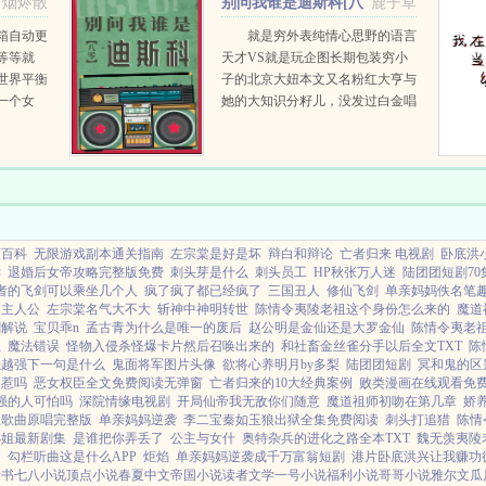
烟烬散
别问我谁是迪斯科[八
鹿子草
人家身子，自然就要替她护得...
零]
箱自动更
就是穷外表纯情心思野的语言
等等就
天才VS就是玩企图长期包装穷小
世界平衡
子的北京大妞本文又名粉红大亨与
一个女
她的大知识分籽儿，没发过白金唱
个期待已
片的翻译官不是好企业家狄思科是
院家不满
学校里的风云人物。帅是真的帅，
.
有才是真的...
度百科
无限游戏副本通关指南
左宗棠是好是坏
辩白和辩论
亡者归来 电视剧
卧底洪
读
退婚后女帝攻略完整版免费
刺头芽是什么
刺头员工
HP秋张万人迷
陆团团短剧70
者的飞剑可以乘坐几个人
疯了疯了都已经疯了
三国丑人
修仙飞剑
单亲妈妈佚名笔
是主人公
左宗棠名气大不大
斩神中神明转世
陈情令夷陵老祖这个身份怎么来的
魔道
剧解说
宝贝乖n
孟古青为什么是唯一的废后
赵公明是金仙还是大罗金仙
陈情令夷老
思
魔法错误
怪物入侵杀怪爆卡片然后召唤出来的
和社畜金丝雀分手以后全文TXT
陈
强越强下一句是什么
鬼面将军图片头像
欲将心养明月by多梨
陆团团短剧
冥和鬼的区
招惹吗
恶女权臣全文免费阅读无弹窗
亡者归来的10大经典案例
败类漫画在线观看免
强的人可怕吗
深院情缘电视剧
开局仙帝我无敌你们随意
魔道祖师初吻在第几章
娇
巫歌曲原唱完整版
单亲妈妈逆袭
李二宝秦如玉狼出狱全集免费阅读
刺头打追猎
陈情
小姐最新剧集
是谁把你弄丢了
公主与女什
奥特杂兵的进化之路全本TXT
魏无羡夷陵
文
勾栏听曲这是什么APP
炬焰
单亲妈妈逆袭成千万富翁短剧
港片卧底洪兴让我赚功
看书
七八小说
顶点小说
春夏中文
帝国小说
读者文学
一号小说
福利小说
哥哥小说
雅尔文
瓜