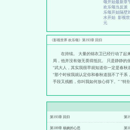
颂开始最新章
欢乐颂当反派
乐颂开始隔壁
水开始
影视世
元
《影视世界 欢乐颂》第193章 回归
在持续。 大量的锦衣卫已经行动了起
局，他并没有做无畏得抵抗。 只是静静的
“武大人，其实我很早就知道你一定是春秋
“那个时候我就认定你和春秋道脱不了干系
手段又残酷，你叫我如何放心得下。” “特别是
第193章 回归
第1
第189章 杨婉的心思
第1