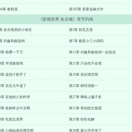
84章 春秋道
第183章 皇家金融大学
《影视世界 欢乐颂》章节列表
2章 欢乐颂里的小保安
第3章 初见五美
章 刘鑫和曲筱绡
第7章 都是小三小四吗
0章 稿费一千万
第11章 刘鑫和曲筱绡一起创业
4章 学渣曲筱绡
第15章 只会吃不会煮
8章 该找个助手了
第19章 初识谭宗明
2章 实在太牛逼了
第23章 财经浪眼一
6章 安迪的八卦炸弹
第27章 网络上骗子多
0章 收购终点中文网
第31章 筹划悦文集团
4章 吃面忘渣男
第35章 轻松化解
8章 心细如发的谭宗明
第39章 新公司开张了