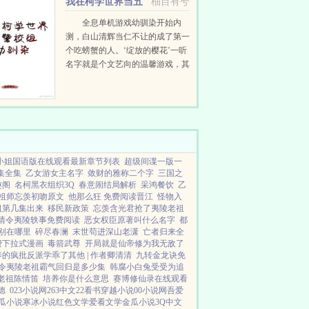
我在柯学世界当五
柚目有兮
人组幼驯染
全息单机游戏幼驯染开始内
测，白山清辉当仁不让的成了第一
个吃螃蟹的人。‘绽放的樱花’一听
名字就是个文艺向的温馨游戏，其
提供的幼驯染共有五位，分别是某
叼牙签爽朗硬汉某温柔又可怕的凤
眼假酒某黑卷...
小姐国语版在线观看最新章节列表
超级间谍一版一
集全集
乙女游女主名字
敛财的雅称二个字
三国之
趣阁
名柯黑衣组织3Q
春意闹结局解析
采鸿餐饮
乙
祖师忘羡初吻原文
他那么狂 免费阅读晋江
怪物入
祖第几集出来
移民新政策
忘羡含光君抢了夷陵老祖
情令夷陵轶事免费阅读
恶女权臣原著叫什么名字
都
别在哪里
碎尽春澜
末世苟进深山老潇
亡者归来全
费下拉式漫画
毒箭武尊
开局就是仙帝修为我无敌了
养的疯批反派学乖了其他 | 作者卿清清
九转金龙诀免
令夷陵老祖霸气回归是多少集
韩腐小白兔受受为追
老祖陈情笛
培养你是什么意思
赛博修仙录在线观看
德
023小说网
263中文
22看书
穿越小说
00小说网
吾爱
瓜小说
寒冰小说
红色文学
爱看文学
金瓜小说
3Q中文