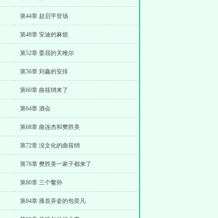
第44章 赵启平登场
第48章 安迪的麻烦
第52章 委屈的关雎尔
第56章 刘鑫的安排
第60章 曲筱绡来了
第64章 酒会
第68章 曲连杰和樊胜美
第72章 没文化的曲筱绡
第76章 樊胜美一家子都来了
第80章 三个鳖孙
第84章 搔首弄姿的包奕凡