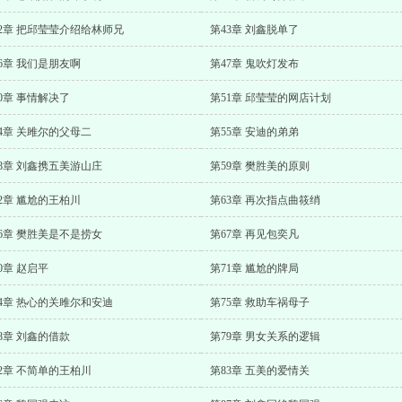
42章 把邱莹莹介绍给林师兄
第43章 刘鑫脱单了
6章 我们是朋友啊
第47章 鬼吹灯发布
0章 事情解决了
第51章 邱莹莹的网店计划
4章 关雎尔的父母二
第55章 安迪的弟弟
8章 刘鑫携五美游山庄
第59章 樊胜美的原则
2章 尴尬的王柏川
第63章 再次指点曲筱绡
6章 樊胜美是不是捞女
第67章 再见包奕凡
0章 赵启平
第71章 尴尬的牌局
4章 热心的关雎尔和安迪
第75章 救助车祸母子
8章 刘鑫的借款
第79章 男女关系的逻辑
2章 不简单的王柏川
第83章 五美的爱情关