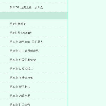
第182章 历史上第一次开盘
第4章 樊胜美
第8章 凡人修仙传
第12章 躺平在911里的男人
第16章 白主管是猥琐男
第20章 可爱的邱莹莹
第24章 财经浪眼二
第28章 有情饮水饱
第32章 新的想法
第36章 内幕交易
第40章 打工皇帝