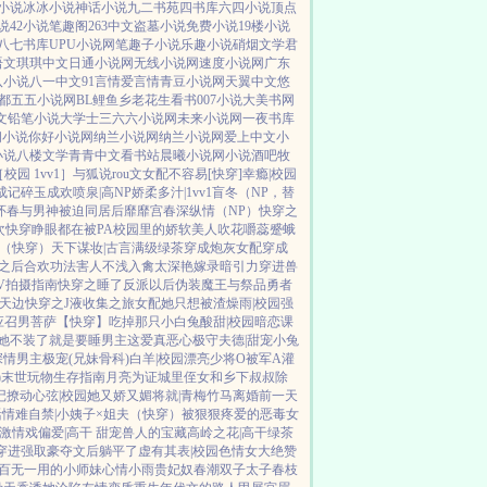
小说
冰冰小说
神话小说
九二书苑
四书库
六四小说
顶点
说
42小说
笔趣阁
263中文
盗墓小说
免费小说
19楼小说
八七书库
UPU小说网
笔趣子小说
乐趣小说
硝烟文学
君
语文
琪琪中文
日通小说网
无线小说网
速度小说网
广东
八小说
八一中文
91言情
爱言情
青豆小说网
天翼中文
悠
都
五五小说网
BL鲤鱼乡
老花生看书
007小说
大美书网
文
铅笔小说
大学士
三六六小说网
未来小说网
一夜书库
阁小说
你好小说网
纳兰小说网
纳兰小说网
爱上中文
小
小说
八楼文学
青青中文
看书站
晨曦小说网
小说酒吧
牧
校园 1vv1］
与狐说
rou文女配不容易[快穿]
幸瘾|校园
成记
碎玉成欢
喷泉|高NP
娇柔多汁|1vv1
盲冬（NP，替
怀春
与男神被迫同居后
靡靡宫春深
纵情（NP）
快穿之
次快穿睁眼都在被PA
校园里的娇软美人
吹花嚼蕊
蹙蛾
人（快穿）
天下谋妆|古言
满级绿茶穿成炮灰女配
穿成
之后
合欢功法害人不浅
入禽太深
艳嫁录
暗引力
穿进兽
V拍摄指南
快穿之睡了反派以后
伪装魔王与祭品勇者
天边
快穿之J液收集之旅
女配她只想被渣
燥雨|校园
强
应召男菩萨
【快穿】吃掉那只小白兔
酸甜|校园暗恋
课
她不装了
就是要睡男主
这爱真恶心
极守夫德|甜宠
小兔
深情男主
极宠(兄妹骨科)
白羊|校园
漂亮少将O被军A灌
)
末世玩物生存指南
月亮为证
城里侄女和乡下叔叔
除
记
撩动心弦|校园
她又娇又媚
将就|青梅竹马
离婚前一天
活
情难自禁|小姨子×姐夫
（快穿）被狠狠疼爱的恶毒女
激情戏
偏爱|高干 甜宠
兽人的宝藏
高岭之花|高干
绿茶
穿进强取豪夺文后躺平了
虚有其表|校园
色情女大绝赞
百无一用的小师妹
心情小雨
贵妃奴
春潮
双子太子
春枝