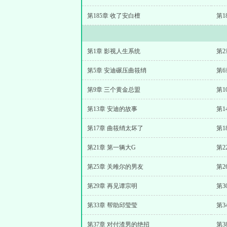
第185章 收了安白檀
第1
第1章 影视人生系统
第
第5章 安迪碾压曲筱绡
第6
第9章 三个黄金总盟
第1
第13章 安迪的故事
第1
第17章 曲筱绡太坏了
第1
第21章 第一辆大G
第2
第25章 关雎尔的男友
第2
第29章 再见谭宗明
第3
第33章 帮助邱莹莹
第3
第37章 对付渣男的绝招
第3