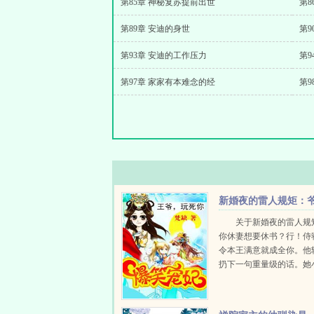
第85章 神秘复苏提前出世
第8
第89章 安迪的身世
第9
第93章 安迪的工作压力
第9
第97章 家家有本难念的经
第9
新婚夜的雷人规矩：
我等你休妻
关于新婚夜的雷人规
你休妻想要休书？行！侍
令本王满意就成全你。他
扔下一句重量级的话。她
结，扭着小手帕一咬牙，
于是，锁门，落窗。七日
后，她爬不起来却伸出小