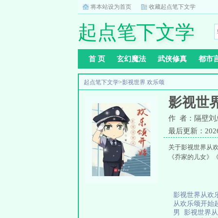
将本站设为首页
收藏起点笔下文学
起点笔下文学
首 页
玄幻魔法
武侠修真
都市
起点笔下文学
>
影视世界 欢乐颂
影视世界
作 者：隔壁刘
最后更新：2026-0
关于影视世界从
《乔家的儿女》
影视世界从欢
从欢乐颂开始
男
影视世界