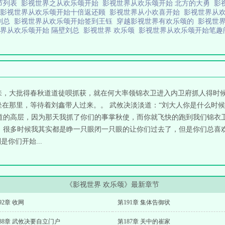
节列表
影视世界之从欢乐颂开始
影视世界从欢乐颂开始 北方的大勇
影
影视世界从欢乐颂开始十倍返还顾
影视世界从小欢喜开始
影视世界从欢
刘总
影视世界从欢乐颂开始签到王钰
穿越影视世界有欢乐颂的
影视世
界从欢乐颂开始 隔壁刘总
影视世界 欢乐颂
影视世界从欢乐颂开始笔
来，大批得春秋道道徒呗抓获，就在何大率领锦衣卫进入内卫府抓人得时
坐在那里，等待着刘鑫带人过来。。 武攸决淡淡道：“刘大人你是什么时候
道的高层，因为那天我抓了你们的事掌秋使，而你就飞快的跑到我们锦衣
，很多时候我其实都是睁一只眼闭一只眼的让你们过去了，但是你们总喜
你们开始...
《影视世界 欢乐颂》最新章节
92章 收网
第191章 集体告御状
88章 武攸决要自立门户
第187章 关中的崔家