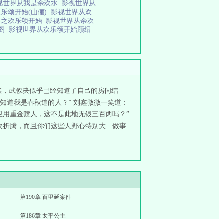
视世界从我是余欢水
影视世界从
乐颂开始(山俪)
影视世界从欢
界之欢乐颂开始
影视世界从余欢
趣阁
影视世界从欢乐颂开始顾绍
候，武攸决似乎已经知道了自己的房间结
知道我是春秋道的人？” 刘鑫微微一笑道：
卫用重金赎人，这不是此地无银三百两吗？”
欢折腾，而且你们这些人野心特别大，做事
第190章 百里延案件
第186章 太平公主