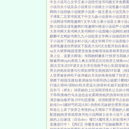
中文小说
可心文学
王者小说
悟空追书
玛雅文学
免费
小说
功夫小说
瓜瓜小说
青豆小说
骑士小说
笔趣小说
网阅小说
捏破小说
随梦小说
第一版主
爱去小说
完美
子博客
二五零书苑
笔下中文
九曲小说
香玲小说
深度
小说网
读书网
笔趣阁V
文学A
富士康小说
富士康小说
悠小说
我去读
笔趣阁IO
笔趣阁W
搜读小说
葫芦小说
大美书网
大美书网
大美书网
8P小说
晨曦小说网
BL鲤
麒麟中文网
妙书阁
九九小说
耽美文学网
小说铺
四四
子小说
布丁阅读
乡村小说
八戒文学网
子叶小说
吞噬
龙师
笔趣读
你男朋友下面真大
当H文女配开始自暴自
np
文火煨青梅|甜宠
爱意收集攻略
情深如兽
精养贵妇|
身上位，追妻火葬场）
传闻她鲜嫩多汁|快穿
当我嫁
睡遍男神(nph)
兽医
入禽太深
禁忌沉沦
快穿之拯救ro
眉|古言
失贞|NP
虐文女主求生指南
予你心安|甜宠
被迫
男主的炮灰前妻
勾引禁欲师尊
交易|校园NP
炽夏［校园
人世界被各种吃干抹净
被白月光的爸爸给睡了
快穿之
屋檐下|校园
见微知著|弟妹
知与谁同|伪公媳
蜜汁樱桃
行侵占|骨科/强制
白蛇夫君
温火|伪骨科
长媳不如妻
快
后补习（师生）
绿茶婊的上位
深闺淫情
长公主的小
子乖乖|青梅竹马
永远也会化雾
两情相厌|伪骨科
鱼目
满后
修仙修罗场 (NPH)
恋爱脑，但强制爱
穿书之欲
妖传|1vv1
碾碎芍药花|ABO 伪骨科兄妹
娇生惯养|兄妹
和老公上床了
快穿之奇怪的xp又增加了
不爱她的人
配
渡她|快穿
床戏替身
书包小说网
骑士全本小说
干上
婊的上位
缘浅（百合abo）哑巴A
魔性美人
祈欢|骨科
直播进行中！
【西幻】侍魔
变成丧尸后她被圈养了