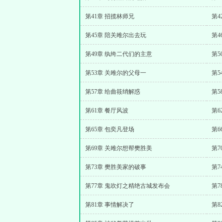
第41章 招揽林师兄
第
第45章 陪关雎尔出去玩
第4
第49章 纨绔二代们的主意
第5
第53章 关雎尔的父母一
第5
第57章 给曲筱绡解惑
第5
第61章 餐厅风波
第6
第65章 包奕凡登场
第6
第69章 关雎尔想帮樊胜美
第7
第73章 樊胜美家的破事
第7
第77章 鬼吹灯之精绝古城发布会
第7
第81章 事情解决了
第8