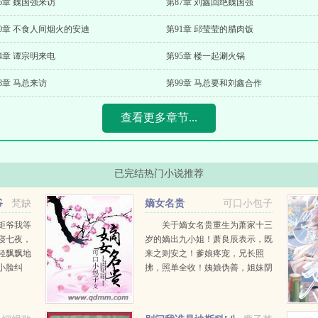
6章 魏国强来访
第87章 刘鑫回绝魏国强
0章 不食人间烟火的安迪
第91章 邱莹莹的腊肉饭
4章 谭宗明来电
第95章 楼一起涮火锅
8章 马总来访
第99章 马总要和刘鑫合作
查看更多章节...
已完结热门小说推荐
爷
梵缺
嫡女名贵
可口小包子
矩爷我等
关于嫡女名贵重生为萧家十三
寝七夜，
岁的嫡出九小姐！萧良辰表示，既
轻飘飘地
来之则安之！爹娘疼宠，兄长照
小脸纠
拂，照单全收！姨娘伪善，姐妹阴
点头了。
狠，来者不拒！前有银子本难赚，
七夜完事
后有良缘更难求，左有朝臣居心叵
手问要休
测，右有权贵阴险陷害。她既占了