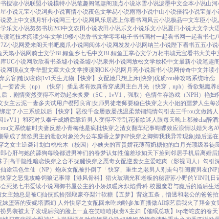
看书
搜读小说
联盟小说
模特小说
笔趣阁
笔趣阁
顶点小说
冰雪小说
泼墨中文
全本小说
山河
星星小说
元宝小说
词典小说
言情小说
夜色文学
易小说
雨雨小说
中山小说
倍福小说
宝鼎小
小说
爱上中文
残月轩小说网
三七小说网
风乐居
恋上你看书网
风云小说
极品中文
车臣小说
文学
乐文小说
努努书坊
263中文
农田小说
农田小说
乐文小说
乐文小说
夏日小说
大文学
大
去读笔
技术阅读
少年文学
19楼小说
香书文学
零零电子书
书画村
一起看书网
一起看书
七
网
7Z小说网
爱来阁
天书吧
魔爪小说网
阅体小说网
发发小说网
纳兰小说
陛下看书
五五小说
鱼
天籁小说网
骑士文学
BL鲤鱼乡
七毛中文
BL鲤鱼王
掌心文学
万相书城
元宝看书
大美中
书库
UC小说网
欣欣看书
圣墟小说
圣墟小说
泉州小说网
放松文学
放松中文
最新小说
笔趣
小说网
顶点文学
华盟文章
大众文学
搜读阁
OK小说网
月亮小说
新书小说网
传奇中文
并读
弃
房客|糙汉
咬你|1v1
天生尤物【快穿】
女配她只想上床(快穿)
优质rou棒攻略系统
暗恋［
乱
一妾皆夫（np）
（快穿）插足者
有效真香
穿成男主白月光（快穿，nph）
香欲
魅魔养
人后，剧情突然变得不对劲起来
炙爱（SC，1vV1，强取）
色情生存游戏（NPH）
艳妇
u文女主
云泥
一妻多夫试用户
樱照良宵|女师男徒
老师要稳住
快穿之大小姐的噩梦人生
每
绑定了小三系统以后【快穿】
恶役千金屡败屡战
温柔禁锢
纯情勾引
去三千rou文做路
1vV1］
和死对头奉子成婚后
靠近男人变得不幸
乱花渐欲迷人眼
每天晚上都被cha
醉酒
rou文系统
临时夫妻
反差小青梅
他是疯批
快穿之渣女翻车纪事
蝴蝶效应
浪情
以婚为名
A
潮晕
成了禁欲男主的泄欲对象
沦为公车
麝香之梦|NP
快穿之卿卿我我
异常现象|婚后
远在
穿之女主逆袭计划
白桃松木（校园）
小姨夫的富贵娇花
薄荷奶糖
他的白月光
顶级暴徒
情郎
心肝与她的舔狗
每晚都进男神们的春梦
认知性偏差
珍如天下
捡到邻居手机后
离婚后
珠子|高干
隐性暗恋
快穿之合不拢腿
快穿之恶毒女配逆袭
女主爱吃肉
（影视同人）勾引
欲仙途
活色生仙（NP）
炮灰女配被扑倒了「快穿」
重生之老男人别走
勾引闺蜜男友(NP
快穿之恶鬼攻略
饲狼记事簿
【港风骨科】猎火
玻璃光
和老板的秘密
苏小野的YIN乱日
都会死
第七书
爱读小说网
御书屋
公主的小娇奴
暖床
炽焰|骨科 校园
魔君与魔后的婚后生
瘾
女主她总是被C|仙侠
贰拾|强取豪夺
梨汁软糖
【五梦】背这五条，悟透
和老公的爸爸拍
兄妹
堕落的安妮塔|西幻 人外
快穿之女配回来吃肉啦
参加直播做AI综艺后我火了
拜金女
女扮男装被太子发现后
我的脸上一直在笑嘻嘻|权贵X主妇
【催眠总攻】lsp老蛇皮的春天