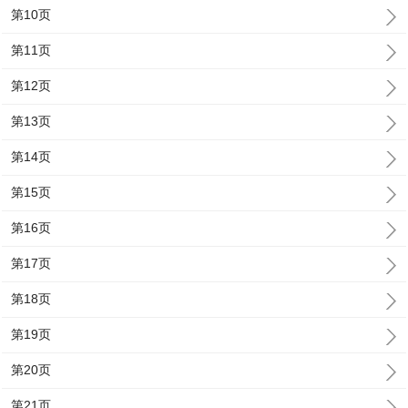
第10页
第11页
第12页
第13页
第14页
第15页
第16页
第17页
第18页
第19页
第20页
第21页