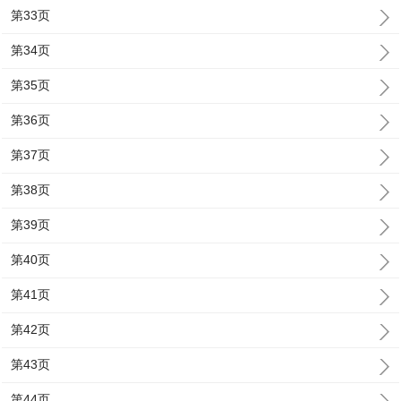
第33页
第34页
第35页
第36页
第37页
第38页
第39页
第40页
第41页
第42页
第43页
第44页