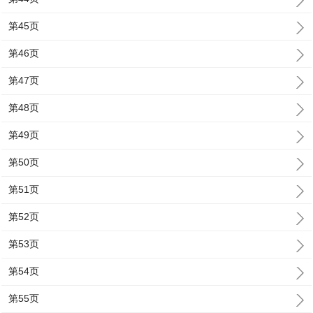
第45页
第46页
第47页
第48页
第49页
第50页
第51页
第52页
第53页
第54页
第55页