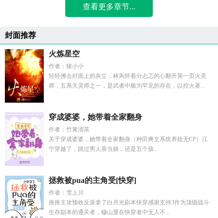
查看更多章节...
封面推荐
火炼星空
作者：猪小小
轻轻拂去封面上的灰尘，林风怀着分忐忑的心翻开第一页火灵
师，五系天灵师之一，是武者中极为罕见的存在，以控火著...
穿成婆婆，她带着全家翻身
作者：竹篱清茶
关于穿成婆婆，她带着全家翻身（种田爽文系统养娃无CP）江
宁穿越了，跳过男人喜当娘，还是五个孩...
拯救被pua的主角受[快穿]
作者：雪上川
推推主攻预收反派拿了白月光剧本快穿感谢支持3作为顶级战斗
生存副本的通关者，穆山显在快穿者中无人不...