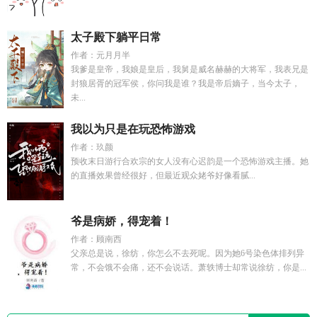
太子殿下躺平日常
作者：元月月半
我爹是皇帝，我娘是皇后，我舅是威名赫赫的大将军，我表兄是
封狼居胥的冠军侯，你问我是谁？我是帝后嫡子，当今太子，
未...
我以为只是在玩恐怖游戏
作者：玖颜
预收末日游行合欢宗的女人没有心迟韵是一个恐怖游戏主播。她
的直播效果曾经很好，但最近观众姥爷好像看腻...
爷是病娇，得宠着！
作者：顾南西
父亲总是说，徐纺，你怎么不去死呢。因为她6号染色体排列异
常，不会饿不会痛，还不会说话。萧轶博士却常说徐纺，你是...