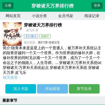
穿梭诸天万界排行榜
注册
登录
网站首页
小说分类
会员书架
阅读记录
穿梭诸天万界排行榜
皮飞乐 著
玄幻魔法
连载中
最近更新：
第672章 传道分宝
更新时间：
2026-04-12 15:55:12
简介:陆青本来是蓝星上的一个普通人，被万界补天系统认主
的陆青穿越到一个又一个世界。作为世界级的修补大师，在
修补世界的同时见识着一个又一个世界，成为了一个又一个
命运之子的领路人，人生导师。... 穿梭诸天:万界补天系统txt
穿梭诸天:万界补天系统起点 穿梭诸天万界补天系统 穿梭诸
天万界 皮飞乐
相关推荐：
加入书架
开始阅读
章节目录
最新章节