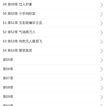
49 第49章 怼人护爹
50 第50章 小学鸡吵架
51 第51章 五彩斑斓非主流
52 第52章 气场两万八
53 第53章 何愁无人载我飞
54 第54章 繁简真君
第55章
第56章
第57章
第58章
第59章
第60章