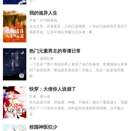
还...
我的诡异人生
作者：白刃斩春风
末法之世，厉诡复苏，人间已是绝路。一块从已故双亲手里传下
来的手表，让苏午得以穿梭过去未来。断...
热门元素男主的哥谭日常
作者：遗风忆醉
一个反杀了两个系统的男人拿回了自己的身体，带着随身仓库来
到了新的世界。降临新世界的第一天晚上，他在一处墓地里围
观...
快穿：大佬你人设崩了
作者：黄小金
作为反派大佬，得低调，神秘，不能笑！她为了重新做人，竟被
绑定了一个深井冰系统，实时监控反派的所有情绪，决不能让
反...
校园神医狂少