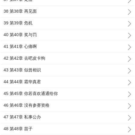
38 第38章 再见面
39 第39章 危机
40 第40章 奖与罚
41 第41章 心痛啊
42 第42章 去吧皮卡狗
43 第43章 似曾相识
44 第44章 霜华真君
45 第45章 你若喜欢通通给你
46 第46章 没有参赛资格
47 第47章 私事公办
48 第48章 苗子