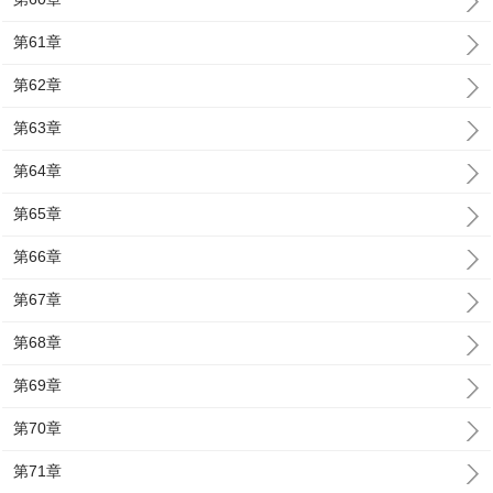
第61章
第62章
第63章
第64章
第65章
第66章
第67章
第68章
第69章
第70章
第71章