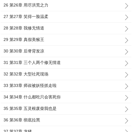
26 第26章 用尽洪荒之力
27 第27章 笑得一脸温柔
28 第28章 我修无情道
29 第29章 真假美猴王
30 第30章 后脊背发凉
31 第31章 三个人两个修无情道
32 第32章 大型社死现场
33 第33章 师叔被妖怪抓走啦
34 第34章 什么都吃只会害死你
35 第35章 五灵根废柴我也是
36 第36章 彻底拉黑
37 第37章 龙猪