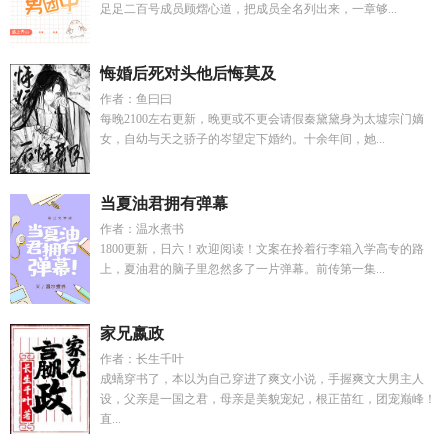
足足二百号成员顾熠心道，把成员全名列出来，一章够...
悔婚后死对头他后悔莫及
作者：鱼曰曰
每晚2100左右更新，晚更或不更会请假秦黛黛身为太墟宗门嫡
女，自幼与天之骄子的岑望定下婚约。十余年间，她...
当夏油君拥有弹幕
作者：温水煮书
1800更新，日六！欢迎阅读！文案在拎着行李箱入学高专的路
上，夏油君的脑子里忽然多了一片弹幕。前传第一集...
家兄嬴政
作者：长生千叶
成蟜穿书了，本以为自己穿进了爽文小说，手握爽文大男主人
设，父亲是一国之君，母亲是美貌宠妃，根正苗红，团宠巅峰！
直...