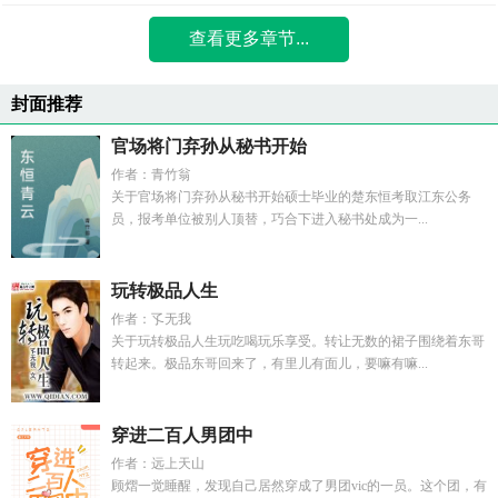
查看更多章节...
封面推荐
官场将门弃孙从秘书开始
作者：青竹翁
关于官场将门弃孙从秘书开始硕士毕业的楚东恒考取江东公务
员，报考单位被别人顶替，巧合下进入秘书处成为一...
玩转极品人生
作者：孓无我
关于玩转极品人生玩吃喝玩乐享受。转让无数的裙子围绕着东哥
转起来。极品东哥回来了，有里儿有面儿，要嘛有嘛...
穿进二百人男团中
作者：远上天山
顾熠一觉睡醒，发现自己居然穿成了男团vic的一员。这个团，有