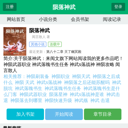
陨落神武
注册
登录
网站首页
小说分类
会员书架
阅读记录
陨落神武
闻言散人 著
其他小说
连载中
最近更新：
第八十二章 灭了幽冥殿
更新时间：
2026-04-13 06:22:23
简介:关于陨落神武：来阅文旗下网站阅读我的更多作品吧！
神陨武器职业 神武落魄书生任务 神武s落战神 神陨攻略 闻
言散人
相关推荐：
神陨刷装备
神陨职业
神陨天武
神陨落之后成
什么
神陨 天武
神武s落战神
神陨落之后还能苏醒吗
神武
脱坑
神武落魄书生
神武落魄书生任务
神武落魄书生是什
么门客
神陨武器职业
陨落星神
神武s落战神是谁
神武击
退
神陨落去到哪里
神陨快速升级
神武殇
神武 击退
加入书架
开始阅读
章节目录