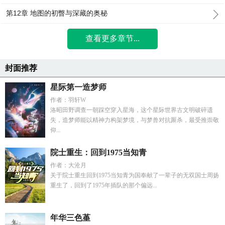
第12章 地图的初瞥与深藏的奥秘
查看更多章节...
封面推荐
星际第一造梦师
作者：羽轩W
洛昭田野调查一朝踩空穿入星海，这个星际世界古文明破碎遗
失，造梦师能以精神力构架梦境，与梦兽对抗厮杀，最受推崇敬
仰...
院士重生：回到1975当知青
作者：大沧月
关于院士重生回到1975当知青为国奉献了一辈子的无双国士周扬
重生了，回到了1975年插队的那个偏远...
年华三色堇