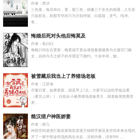
作者：西汐
三色堇，每花有白，黄，紫三色，就像三个女生的相遇，人生若
只如初见，刹那芳华亦只为片刻停留。白筱筱，灵气，纯净。
爸...
悔婚后死对头他后悔莫及
作者：鱼曰曰
每晚2100左右更新，晚更或不更会请假秦黛黛身为太墟宗门嫡
女，自幼与天之骄子的岑望定下婚约。十余年间，她...
被雪藏后我当上了养猪场老板
作者：江辞渔
尽量日更，如果更新，就是早上7点，大家可以边吃早饭边看
（看完上班）1，任焰从小被养猪场老板养大，因老板突然离世
养...
糙汉猎户神医娇妻
作者：橙几
种田空间虐渣打脸发家致富甜宠方锦绣手握灵泉空间本来在现代
开了一家中医诊所混的风生水起，没有内卷，没有996，...