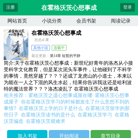
在霍格沃茨心想事成
注册
登录
网站首页
小说分类
会员书架
阅读记录
在霍格沃茨心想事成
怂怂al 著
其他小说
连载中
最近更新：
第14章 短暂的平静
更新时间：
2026-04-12 01:51:38
简介:关于在霍格沃茨心想事成：新世纪好青年的洛杰从小接
受科学文化教育，但是某次泥头车事件，让他碰到了不科学
的事情，竟然穿越了？？？还成了龙虎山的小道士，本来以
为能在一人之下混的风生水起，结果你告诉我这还是哈利波
特的魔法世界？？？洛杰凌乱了 在霍格沃茨心想事成
相关推荐：
霍格沃茨之遗心想事成屋在哪
霍格沃茨心想事
成屋子
你在霍格沃茨学习的时候都发生了什么意想不到的
事情?
在霍格沃茨上学的日子是什么
在霍格沃茨留学的那
些日子
在霍格沃茨读书的是什么
在霍格沃茨学习
在霍格
沃茨编造
在霍格沃茨艰难求
加入书架
开始阅读
章节目录