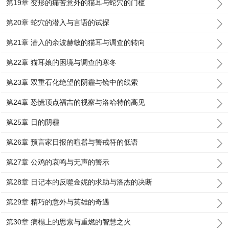
第19章 变形的痛苦意外的猫耳与蛇穴的门槛
第20章 蛇穴的潜入与言语的试探
第21章 潜入的余波赫敏的猫耳与调查的转向
第22章 猫耳娘的困境与调查的寒冬
第23章 双重石化绝望的阴霾与镜中的线索
第24章 恐慌顶点福吉的视察与洛哈特的高见
第25章 日的阴霾
第26章 预言家日报的喧嚣与警戒符的低语
第27章 公鸡的哀鸣与无声的警示
第28章 日记本的反噬金妮的求助与洛杰的决断
第29章 精巧的意外与英雄的奇遇
第30章 病榻上的思索与重燃的智慧之火