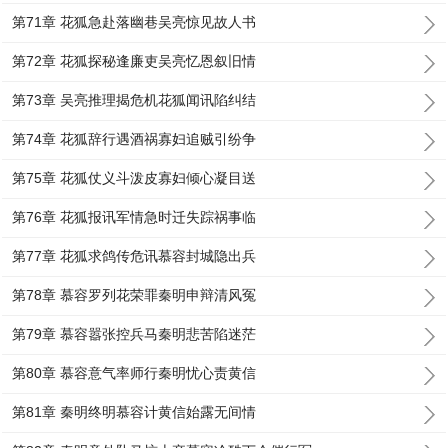
第71章 花狐急赴落幽巷吴亮惊见故人书
第72章 花狐探秘逢廉吏吴亮忆恩叙旧情
第73章 吴亮推理揭危机花狐闻讯陷纠结
第74章 花狐辞行遇酒祸寡妇追贼引纷争
第75章 花狐仗义斗泼皮寡妇倾心凝目送
第76章 花狐报讯军情急时迁失踪祸事临
第77章 花狐求鸽传危讯慕容封城隐出兵
第78章 慕容罗列花荣罪秦明申辩清风冤
第79章 慕容嚣张控兵马秦明悲苦陷迷茫
第80章 慕容意气率师行秦明忧心责黄信
第81章 秦明终明慕容计黄信始露无间情