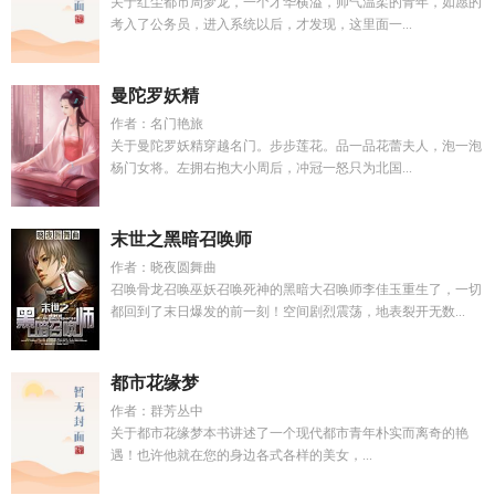
关于红尘都市周梦龙，一个才华横溢，帅气温柔的青年，如愿的
考入了公务员，进入系统以后，才发现，这里面一...
曼陀罗妖精
作者：名门艳旅
关于曼陀罗妖精穿越名门。步步莲花。品一品花蕾夫人，泡一泡
杨门女将。左拥右抱大小周后，冲冠一怒只为北国...
末世之黑暗召唤师
作者：晓夜圆舞曲
召唤骨龙召唤巫妖召唤死神的黑暗大召唤师李佳玉重生了，一切
都回到了末日爆发的前一刻！空间剧烈震荡，地表裂开无数...
都市花缘梦
作者：群芳丛中
关于都市花缘梦本书讲述了一个现代都市青年朴实而离奇的艳
遇！也许他就在您的身边各式各样的美女，...