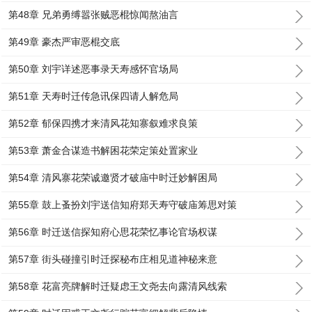
第48章 兄弟勇缚嚣张贼恶棍惊闻熬油言
第49章 豪杰严审恶棍交底
第50章 刘宇详述恶事录天寿感怀官场局
第51章 天寿时迁传急讯保四请人解危局
第52章 郁保四携才来清风花知寨叙难求良策
第53章 萧金合谋造书解困花荣定策处置家业
第54章 清风寨花荣诚邀贤才破庙中时迁妙解困局
第55章 鼓上蚤扮刘宇送信知府郑天寿守破庙筹思对策
第56章 时迁送信探知府心思花荣忆事论官场权谋
第57章 街头碰撞引时迁探秘布庄相见道神秘来意
第58章 花富亮牌解时迁疑虑王文尧去向露清风线索