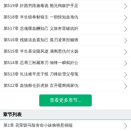
第519章 奸酋穷路施毒诡 胞兄殉躯护手足
第518章 半生错奉豺狼主 一朝惊知血海仇
第517章 忠魂喋血酬知己 义旅奔雷破凶奸
第516章 残躯浴血遮知己 孤刃凌寒拒贼锋
第515章 半生基业随风逝 满阁恩仇付火扬
第514章 忍辱三秋藏寒刃 倾锋一瞬弑奸公
第513章 礼法难平庶子恨 刀锋欲雪父母冤
第512章 血蚀粮仓折虎旅 言开暖阁揭家仇
查看更多章节...
章节列表
第1章 花荣驯马险丧命小妹偷骑惹祸端