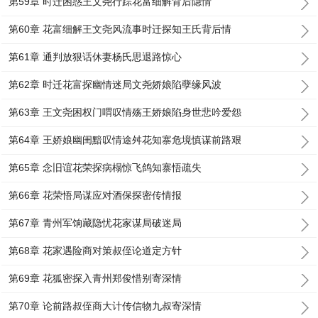
第59章 时迁困惑王文尧行踪花富细解背后隐情
第60章 花富细解王文尧风流事时迁探知王氏背后情
第61章 通判放狠话休妻杨氏思退路惊心
第62章 时迁花富探幽情迷局文尧娇娘陷孽缘风波
第63章 王文尧困权门喟叹情殇王娇娘陷身世悲吟爱怨
第64章 王娇娘幽闺黯叹情途舛花知寨危境慎谋前路艰
第65章 念旧谊花荣探病榻惊飞鸽知寨悟疏失
第66章 花荣悟局谋应对酒保探密传情报
第67章 青州军饷藏隐忧花家谋局破迷局
第68章 花家遇险商对策叔侄论道定方针
第69章 花狐密探入青州郑俊惜别寄深情
第70章 论前路叔侄商大计传信物九叔寄深情