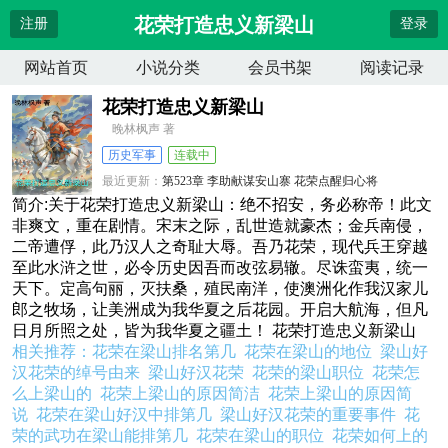
花荣打造忠义新梁山
注册
登录
网站首页
小说分类
会员书架
阅读记录
花荣打造忠义新梁山
晚林枫声 著
历史军事
连载中
最近更新：
第523章 李助献谋安山寨 花荣点醒归心将
更新时间：
2026-08-06 07:12:10
简介:关于花荣打造忠义新梁山：绝不招安，务必称帝！此文
非爽文，重在剧情。宋末之际，乱世造就豪杰；金兵南侵，
二帝遭俘，此乃汉人之奇耻大辱。吾乃花荣，现代兵王穿越
至此水浒之世，必令历史因吾而改弦易辙。尽诛蛮夷，统一
天下。定高句丽，灭扶桑，殖民南洋，使澳洲化作我汉家儿
郎之牧场，让美洲成为我华夏之后花园。开启大航海，但凡
日月所照之处，皆为我华夏之疆土！ 花荣打造忠义新梁山
相关推荐：
花荣在梁山排名第几
花荣在梁山的地位
梁山好
汉花荣的绰号由来
梁山好汉花荣
花荣的梁山职位
花荣怎
么上梁山的
花荣上梁山的原因简洁
花荣上梁山的原因简
说
花荣在梁山好汉中排第几
梁山好汉花荣的重要事件
花
荣的武功在梁山能排第几
花荣在梁山的职位
花荣如何上的