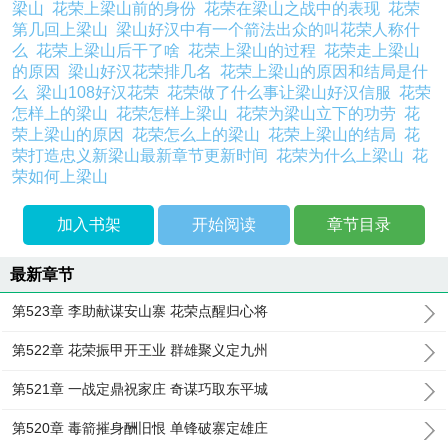
梁山
花荣上梁山前的身份
花荣在梁山之战中的表现
花荣
第几回上梁山
梁山好汉中有一个箭法出众的叫花荣人称什
么
花荣上梁山后干了啥
花荣上梁山的过程
花荣走上梁山
的原因
梁山好汉花荣排几名
花荣上梁山的原因和结局是什
么
梁山108好汉花荣
花荣做了什么事让梁山好汉信服
花荣
怎样上的梁山
花荣怎样上梁山
花荣为梁山立下的功劳
花
荣上梁山的原因
花荣怎么上的梁山
花荣上梁山的结局
花
荣打造忠义新梁山最新章节更新时间
花荣为什么上梁山
花
荣如何上梁山
加入书架
开始阅读
章节目录
最新章节
第523章 李助献谋安山寨 花荣点醒归心将
第522章 花荣振甲开王业 群雄聚义定九州
第521章 一战定鼎祝家庄 奇谋巧取东平城
第520章 毒箭摧身酬旧恨 单锋破寨定雄庄