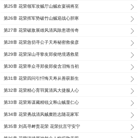
第25章 花荣领军攻贼厅山贼欢宴祸将至
第26章 花荣挥军势破竹山贼迎战心胆寒
第27章 花荣破敌展雄风清风除患谱传奇
第28章 花荣急切寻公子天寿秘密救俊彦
第29章 花荣深山寻挚友郑俊绝境遇救星
第30章 花荣率众寻郑俊郑俊含泪悔当初
第31章 花荣四问引忏悔天寿从善获新生
第32章 花荣精心育羽翼清风大捷服人心
第33章 花荣筹谋藏精锐义释山贼显仁心
第34章 花荣勇战清风贼糜貹志随花家军
第35章 刘高寻衅责花荣 花荣抗言守安宁