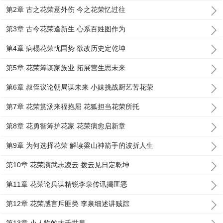
第2章 古之花荣意外伤 今之花荣忆过往
第3章 古今花荣逢新生 心系百姓图作为
第4章 病榻花荣忧国势 欲改历史定乾坤
第5章 花荣筹谋家族业 拓展营生思未来
第6章 叔侄议论朝局谋未来 小妹挑战厨艺苦花荣
第7章 花荣赏汤来福抱屈 花狐担当花荣所托
第8章 花勇智筹护花家 花荣病愈启新章
第9章 为何选择花荣 解读梁山神箭手的波折人生
第10章 花荣演武志凌云 拨云见日定乾坤
第11章 花荣论兵谋精锐李泉传讯揭匪恶
第12章 花荣感言斥匪类 李泉细述讲贼踪