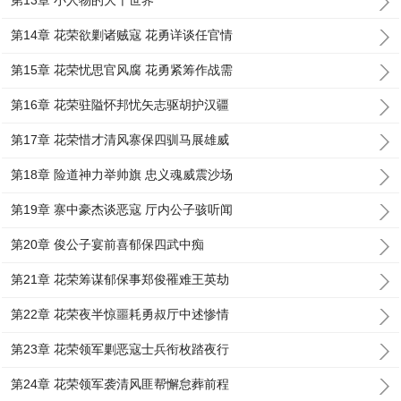
第13章 小人物的大千世界
第14章 花荣欲剿诸贼寇 花勇详谈任官情
第15章 花荣忧思官风腐 花勇紧筹作战需
第16章 花荣驻隘怀邦忧矢志驱胡护汉疆
第17章 花荣惜才清风寨保四驯马展雄威
第18章 险道神力举帅旗 忠义魂威震沙场
第19章 寨中豪杰谈恶寇 厅内公子骇听闻
第20章 俊公子宴前喜郁保四武中痴
第21章 花荣筹谋郁保事郑俊罹难王英劫
第22章 花荣夜半惊噩耗勇叔厅中述惨情
第23章 花荣领军剿恶寇士兵衔枚踏夜行
第24章 花荣领军袭清风匪帮懈怠葬前程