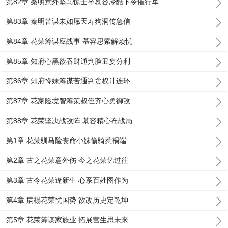
第82章 秦明意外坠马惊士卒慕容冷酷下令催行军
第83章 秦明苦谋未如愿天寿狗洞传急信
第84章 花荣筹谋应战事 慕容思索解烦忧
第85章 知府心黑欲吞财通判脸丑妄分利
第86章 知府怜妹筹谋苦通判贪权计连环
第87章 花家险境智筹策叔侄齐心勇御敌
第88章 花荣坚决战敌阵 慕容精心布战局
第1章 花荣驯马险丧命小妹偷骑惹祸端
第2章 古之花荣意外伤 今之花荣忆过往
第3章 古今花荣逢新生 心系百姓图作为
第4章 病榻花荣忧国势 欲改历史定乾坤
第5章 花荣筹谋家族业 拓展营生思未来