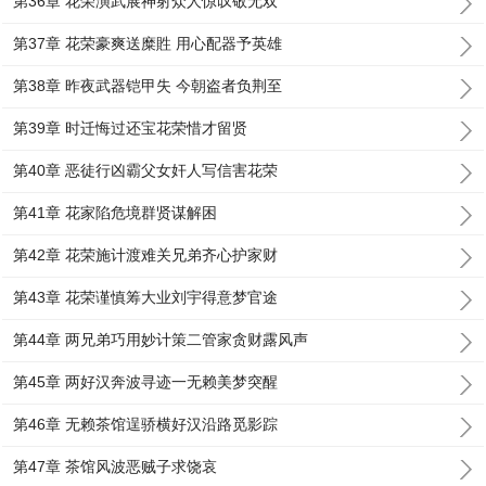
第36章 花荣演武展神射众人惊叹敬无双
第37章 花荣豪爽送糜貹 用心配器予英雄
第38章 昨夜武器铠甲失 今朝盗者负荆至
第39章 时迁悔过还宝花荣惜才留贤
第40章 恶徒行凶霸父女奸人写信害花荣
第41章 花家陷危境群贤谋解困
第42章 花荣施计渡难关兄弟齐心护家财
第43章 花荣谨慎筹大业刘宇得意梦官途
第44章 两兄弟巧用妙计策二管家贪财露风声
第45章 两好汉奔波寻迹一无赖美梦突醒
第46章 无赖茶馆逞骄横好汉沿路觅影踪
第47章 茶馆风波恶贼子求饶哀