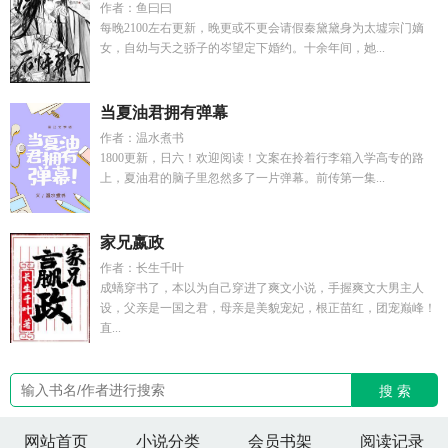
作者：鱼曰曰
每晚2100左右更新，晚更或不更会请假秦黛黛身为太墟宗门嫡
女，自幼与天之骄子的岑望定下婚约。十余年间，她...
当夏油君拥有弹幕
作者：温水煮书
1800更新，日六！欢迎阅读！文案在拎着行李箱入学高专的路
上，夏油君的脑子里忽然多了一片弹幕。前传第一集...
家兄嬴政
作者：长生千叶
成蟜穿书了，本以为自己穿进了爽文小说，手握爽文大男主人
设，父亲是一国之君，母亲是美貌宠妃，根正苗红，团宠巅峰！
直...
搜 索
网站首页
小说分类
会员书架
阅读记录