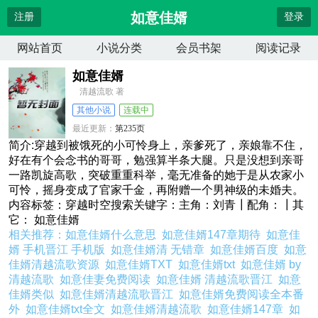
如意佳婿
注册
登录
网站首页
小说分类
会员书架
阅读记录
如意佳婿
清越流歌 著
其他小说
连载中
最近更新：
第235页
更新时间：
2026-04-13 10:52:52
简介:穿越到被饿死的小可怜身上，亲爹死了，亲娘靠不住，
好在有个会念书的哥哥，勉强算半条大腿。只是没想到亲哥
一路凯旋高歌，突破重重科举，毫无准备的她于是从农家小
可怜，摇身变成了官家千金，再附赠一个男神级的未婚夫。
内容标签：穿越时空搜索关键字：主角：刘青┃配角：┃其
它： 如意佳婿
相关推荐：
如意佳婿什么意思
如意佳婿147章期待
如意佳
婿 手机晋江 手机版
如意佳婿清 无错章
如意佳婿百度
如意
佳婿清越流歌资源
如意佳婿TXT
如意佳婿txt
如意佳婿 by
清越流歌
如意佳妻免费阅读
如意佳婿 清越流歌晋江
如意
佳婿类似
如意佳婿清越流歌晋江
如意佳婿免费阅读全本番
外
如意佳婿txt全文
如意佳婿清越流歌
如意佳婿147章
如