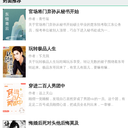
封面推荐
官场将门弃孙从秘书开始
作者：青竹翁
关于官场将门弃孙从秘书开始硕士毕业的楚东恒考取江东公务
员，报考单位被别人顶替，巧合下进入秘书处成为一...
玩转极品人生
作者：孓无我
关于玩转极品人生玩吃喝玩乐享受。转让无数的裙子围绕着东哥
转起来。极品东哥回来了，有里儿有面儿，要嘛有嘛...
穿进二百人男团中
作者：远上天山
顾熠一觉睡醒，发现自己居然穿成了男团vic的一员。这个团，有
足足二百号成员顾熠心道，把成员全名列出来，一章够...
悔婚后死对头他后悔莫及