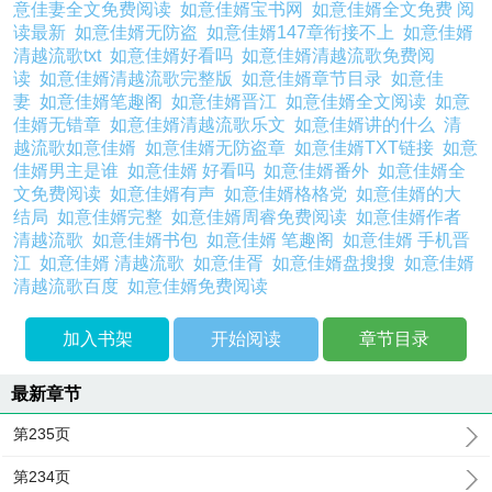
意佳妻全文免费阅读
如意佳婿宝书网
如意佳婿全文免费 阅
读最新
如意佳婿无防盗
如意佳婿147章衔接不上
如意佳婿
清越流歌txt
如意佳婿好看吗
如意佳婿清越流歌免费阅
读
如意佳婿清越流歌完整版
如意佳婿章节目录
如意佳
妻
如意佳婿笔趣阁
如意佳婿晋江
如意佳婿全文阅读
如意
佳婿无错章
如意佳婿清越流歌乐文
如意佳婿讲的什么
清
越流歌如意佳婿
如意佳婿无防盗章
如意佳婿TXT链接
如意
佳婿男主是谁
如意佳婿 好看吗
如意佳婿番外
如意佳婿全
文免费阅读
如意佳婿有声
如意佳婿格格党
如意佳婿的大
结局
如意佳婿完整
如意佳婿周睿免费阅读
如意佳婿作者
清越流歌
如意佳婿书包
如意佳婿 笔趣阁
如意佳婿 手机晋
江
如意佳婿 清越流歌
如意佳胥
如意佳婿盘搜搜
如意佳婿
清越流歌百度
如意佳婿免费阅读
加入书架
开始阅读
章节目录
最新章节
第235页
第234页