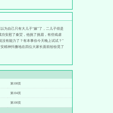
以为自己只有大儿子“嫁”了，二儿子得是
就成功安慰了秦焸，他挑了挑眉，有些戏虐
就没有能力了？有本事你今天晚上试试？”
念安精神抖擞地在四位大家长面前纷纷晃了
第108页
第104页
第100页