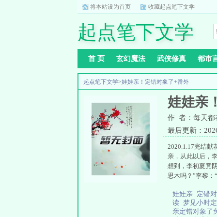
将本站设为首页
收藏起点笔下文学
起点笔下文学
首 页
玄幻魔法
武侠修真
都市
起点笔下文学
>
娃娃亲！定错对象了+番外
娃娃亲
作 者：每天都
最后更新：2026-0
2020.1.17
亲，从此以后，
想到，李初夏竟
思木吗？”李黎：
你们一定都记错了
娃娃亲
定错
说！别给我说！（
读
梦见小时
亲定错对象了