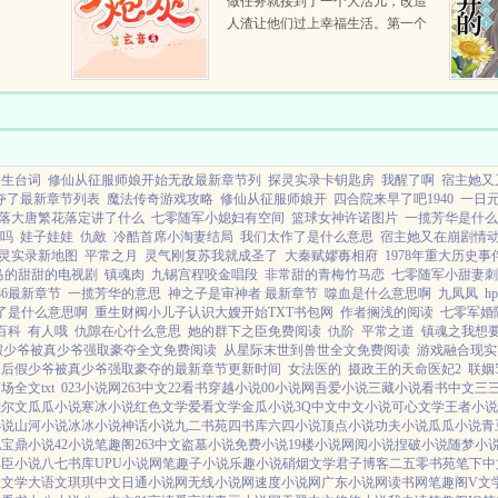
做任务就接到了一个大活儿，改造
人渣让他们过上幸福生活。第一个
世界啃老的学霸，谁能想到学生时
期辉煌的学霸，工作后居然失去社
交能力回家啃老？裴彦...
逃生台词
修仙从征服师娘开始无敌最新章节列
探灵实录卡钥匙房
我醒了啊
宿主她又
夺了最新章节列表
魔法传奇游戏攻略
修仙从征服师娘开
四合院来早了吧1940
一日
落大唐繁花落定讲了什么
七零随军小媳妇有空间
篮球女神许诺图片
一揽芳华是什么
1吗
娃子娃娃
仇敵
冷酷首席小淘妻结局
我们太作了是什么意思
宿主她又在崩剧情
灵实录新地图
平常之月
灵气刚复苏我就成圣了
大秦赋嫪毐相府
1978年重大历史事
马的甜甜的电视剧
镇魂肉
九锡宫程咬金唱段
非常甜的青梅竹马恋
七零随军小甜妻刺
86最新章节
一揽芳华的意思
神之子是审神者 最新章节
噬血是什么意思啊
九凤凤
h
了是什么意思啊
重生财阀小儿子认识大嫂开始TXT书包网
作者搁浅的阅读
七零军婚
百科
有人哦
仇隙在心什么意思
她的群下之臣免费阅读
仇阶
平常之道
镇魂之我想要
假少爷被真少爷强取豪夺全文免费阅读
从星际末世到兽世全文免费阅读
游戏融合现实
A后假少爷被真少爷强取豪夺的最新章节更新时间
女法医的
摄政王的天命医妃2
联姻
场全文txt
023小说网
263中文
22看书
穿越小说
00小说网
吾爱小说
三藏小说
看书中文
三
雅尔文
瓜瓜小说
寒冰小说
红色文学
爱看文学
金瓜小说
3Q中文
中文小说
可心文学
王者小说
小说
山河小说
冰冰小说
神话小说
九二书苑
四书库
六四小说
顶点小说
功夫小说
瓜瓜小说
青
说
宝鼎小说
42小说
笔趣阁
263中文
盗墓小说
免费小说
19楼小说
网阅小说
捏破小说
随梦小
车臣小说
八七书库
UPU小说网
笔趣子小说
乐趣小说
硝烟文学
君子博客
二五零书苑
笔下中
大文学
大语文
琪琪中文
日通小说网
无线小说网
速度小说网
广东小说网
读书网
笔趣阁V
文