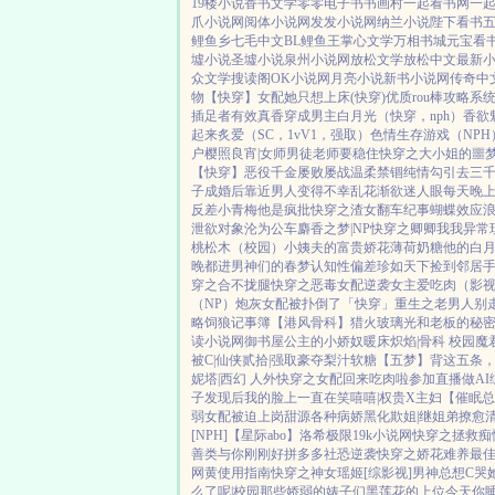
19楼小说
香书文学
零零电子书
书画村
一起看书网
一
爪小说网
阅体小说网
发发小说网
纳兰小说
陛下看书
鲤鱼乡
七毛中文
BL鲤鱼王
掌心文学
万相书城
元宝看
墟小说
圣墟小说
泉州小说网
放松文学
放松中文
最新
众文学
搜读阁
OK小说网
月亮小说
新书小说网
传奇中
物【快穿】
女配她只想上床(快穿)
优质rou棒攻略系
插足者
有效真香
穿成男主白月光（快穿，nph）
香欲
起来
炙爱（SC，1vV1，强取）
色情生存游戏（NPH
户
樱照良宵|女师男徒
老师要稳住
快穿之大小姐的噩
【快穿】
恶役千金屡败屡战
温柔禁锢
纯情勾引
去三千
子成婚后
靠近男人变得不幸
乱花渐欲迷人眼
每天晚上
反差小青梅
他是疯批
快穿之渣女翻车纪事
蝴蝶效应
泄欲对象
沦为公车
麝香之梦|NP
快穿之卿卿我我
异常
桃松木（校园）
小姨夫的富贵娇花
薄荷奶糖
他的白
晚都进男神们的春梦
认知性偏差
珍如天下
捡到邻居
穿之合不拢腿
快穿之恶毒女配逆袭
女主爱吃肉
（影
（NP）
炮灰女配被扑倒了「快穿」
重生之老男人别
略
饲狼记事簿
【港风骨科】猎火
玻璃光
和老板的秘
读小说网
御书屋
公主的小娇奴
暖床
炽焰|骨科 校园
魔
被C|仙侠
贰拾|强取豪夺
梨汁软糖
【五梦】背这五条
妮塔|西幻 人外
快穿之女配回来吃肉啦
参加直播做A
子发现后
我的脸上一直在笑嘻嘻|权贵X主妇
【催眠总
弱女配被迫上岗
甜源
各种病娇黑化
欺姐|继姐弟
撩愈
[NPH]
【星际abo】洛希极限
19k小说网
快穿之拯救痴
善类
与你刚刚好
拼多多社恐逆袭
快穿之娇花难养
最
网黄使用指南
快穿之神女瑶姬
[综影视]男神总想C哭
么了呢|校园
那些娇弱的婊子们
黑莲花的上位
今天你睡