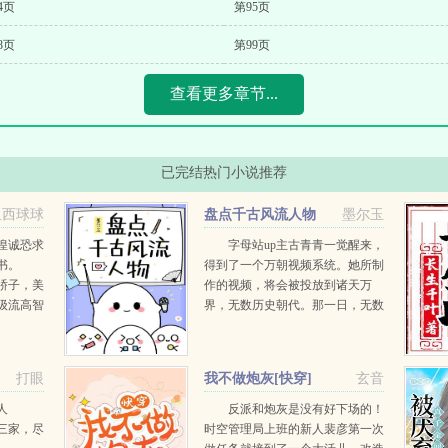
4页
第95页
8页
第99页
查看更多章节...
已完结热门小说推荐
鱼西球球
盘点千古风流人物
墨尔玉
惶诚恐求
字母站up主古青青一觉醒来，
本书。
得到了一个万朝视频系统。她所制
骄子，美
作的视频，将会被投放到诸天万
级流高智
界，无数历史朝代。那一日，无数
坏，不得
个历史衍生平行世界之中，天空骤
，容棠成
然浮现水幕。白玉京上的仙人施展
留影法术，降下...
打眼
我不做炮灰[快穿]
玄音
人
反派和炮灰是没有好下场的！
三家，尽
时空管理局上班的新人裴彦第一次