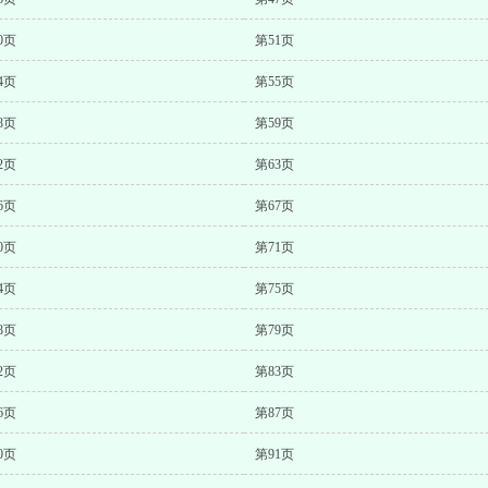
0页
第51页
4页
第55页
8页
第59页
2页
第63页
6页
第67页
0页
第71页
4页
第75页
8页
第79页
2页
第83页
6页
第87页
0页
第91页