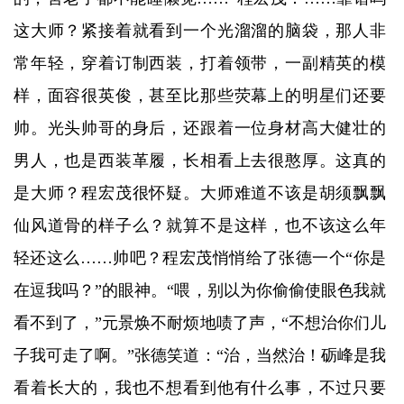
这大师？紧接着就看到一个光溜溜的脑袋，那人非
常年轻，穿着订制西装，打着领带，一副精英的模
样，面容很英俊，甚至比那些荧幕上的明星们还要
帅。光头帅哥的身后，还跟着一位身材高大健壮的
男人，也是西装革履，长相看上去很憨厚。这真的
是大师？程宏茂很怀疑。大师难道不该是胡须飘飘
仙风道骨的样子么？就算不是这样，也不该这么年
轻还这么……帅吧？程宏茂悄悄给了张德一个“你是
在逗我吗？”的眼神。“喂，别以为你偷偷使眼色我就
看不到了，”元景焕不耐烦地啧了声，“不想治你们儿
子我可走了啊。”张德笑道：“治，当然治！砺峰是我
看着长大的，我也不想看到他有什么事，不过只要