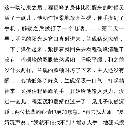
这一吻结束之后，程砺峰的身体比刚醒来的时候灵
活了一点儿，他动作轻柔地放开兰砚，伸手摸到了
手机，解锁之后拨打了一个电话。……第二天一
早，明亮的阳光从窗口直射进来，兰砚猛然惊醒，
一下子弹坐起来，紧接着就回头去看程砺峰清醒了
没有，程砺峰的双眼依然紧闭，呼吸平缓，和之前
没什么两样。兰砚的脸顿时垮了下来，主人还没有
醒……心情低落了好久，兰砚深吸一口气，打起精
神来，又握住程砺峰的手，开始给他输入灵力。没
过一会儿，程宏茂和夏婧也过来了，见儿子依然沉
睡，两位长辈的心情也更加焦急。“再去找大师！”夏
婧沉声说，“我就不信找不到！增加人手，地毯式搜