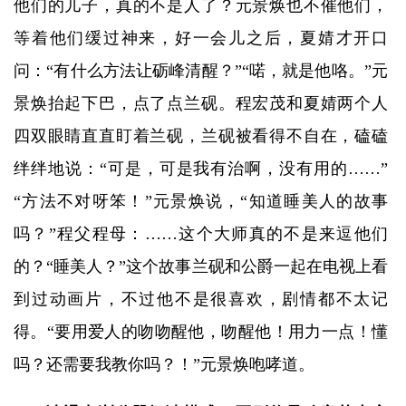
他们的儿子，真的不是人了？元景焕也不催他们，
等着他们缓过神来，好一会儿之后，夏婧才开口
问：“有什么方法让砺峰清醒？”“喏，就是他咯。”元
景焕抬起下巴，点了点兰砚。程宏茂和夏婧两个人
四双眼睛直直盯着兰砚，兰砚被看得不自在，磕磕
绊绊地说：“可是，可是我有治啊，没有用的……”
“方法不对呀笨！”元景焕说，“知道睡美人的故事
吗？”程父程母：……这个大师真的不是来逗他们
的？“睡美人？”这个故事兰砚和公爵一起在电视上看
到过动画片，不过他不是很喜欢，剧情都不太记
得。“要用爱人的吻吻醒他，吻醒他！用力一点！懂
吗？还需要我教你吗？！”元景焕咆哮道。