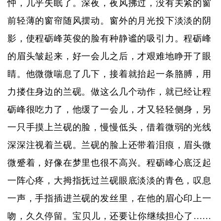
忡，几乎失眠了。深夜，夜风拂过，没有关紧的窗
前轻薄的窗帘随风摆动。窗外的月光投下淡淡的阴
影，使程砺峰英俊的脸有种静谧的吸引力。程砺峰
的眉头皱起来，好一会儿之后，才艰难地睁开了眼
睛。他微微喘息了几下，接着就抬起一条胳膊，用
力搂住身边的兰砚。做这么几个动作，就已经让程
砺峰很吃力了，他缓了一会儿，才又轻轻侧身，另
一只手摸上兰砚的脸，慢慢低头，借着微弱的光线
深深注视着兰砚。兰砚的脸上还带着泪痕，眉头微
微蹙着，好像在梦里也很不高兴。程砺峰心底泛起
一阵心疼，大拇指抚过兰砚眼底淡淡的青色，叹息
一声，手指插进兰砚的发丝里，在他的眉心印上一
吻，久久停留。宝贝儿，还要让你继续担心了……