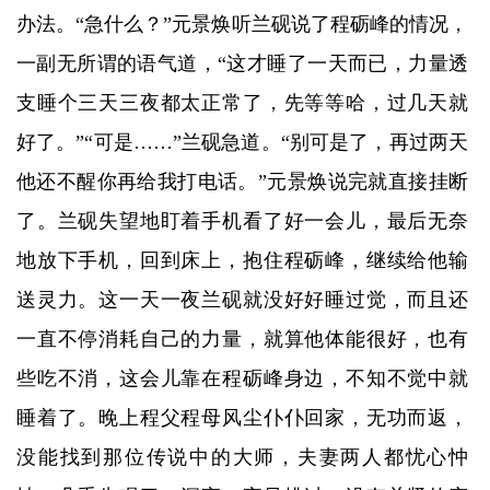
办法。“急什么？”元景焕听兰砚说了程砺峰的情况，
一副无所谓的语气道，“这才睡了一天而已，力量透
支睡个三天三夜都太正常了，先等等哈，过几天就
好了。”“可是……”兰砚急道。“别可是了，再过两天
他还不醒你再给我打电话。”元景焕说完就直接挂断
了。兰砚失望地盯着手机看了好一会儿，最后无奈
地放下手机，回到床上，抱住程砺峰，继续给他输
送灵力。这一天一夜兰砚就没好好睡过觉，而且还
一直不停消耗自己的力量，就算他体能很好，也有
些吃不消，这会儿靠在程砺峰身边，不知不觉中就
睡着了。晚上程父程母风尘仆仆回家，无功而返，
没能找到那位传说中的大师，夫妻两人都忧心忡