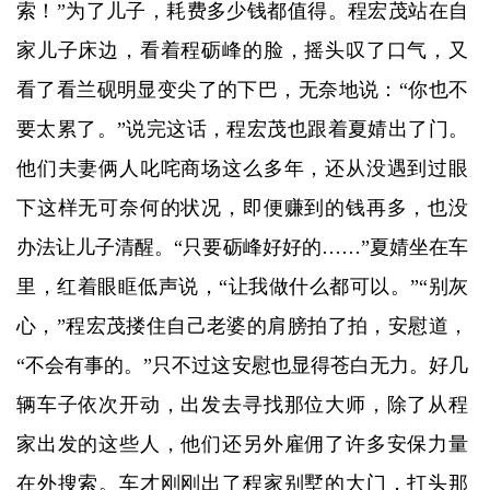
索！”为了儿子，耗费多少钱都值得。程宏茂站在自
家儿子床边，看着程砺峰的脸，摇头叹了口气，又
看了看兰砚明显变尖了的下巴，无奈地说：“你也不
要太累了。”说完这话，程宏茂也跟着夏婧出了门。
他们夫妻俩人叱咤商场这么多年，还从没遇到过眼
下这样无可奈何的状况，即便赚到的钱再多，也没
办法让儿子清醒。“只要砺峰好好的……”夏婧坐在车
里，红着眼眶低声说，“让我做什么都可以。”“别灰
心，”程宏茂搂住自己老婆的肩膀拍了拍，安慰道，
“不会有事的。”只不过这安慰也显得苍白无力。好几
辆车子依次开动，出发去寻找那位大师，除了从程
家出发的这些人，他们还另外雇佣了许多安保力量
在外搜索。车才刚刚出了程家别墅的大门，打头那