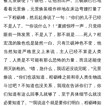
被元景焕使了个眼色，让他别出声。兰砚眼巴巴地
看着元景焕，元景焕装模作样地在床边弯腰打量了
一下程砺峰，然后起身说了一句：“你们的儿子已经
不是人了。”“你说什么？！”夏婧惊呼一声，只觉得
眼前一阵发黑，不是人了，那不就是……死人？程
宏茂的脸色也是陡然一白。只有兰砚神色不变，他
当然知道严格意义上来说，主人已经不算是人类
了，人类是不可能有那么恐怖的力量，而且还能使
用灭妖枪的。“啧，急什么，我话还没说完呢，”元景
焕说，“你们也该知道，程砺峰之前和非人类生物战
斗过吧？不知道也没关系，我现在告诉你们了，你
们知道有这么回事儿就够了，至于具体细节么就没
必要知道了。”“我说这个就是要你们明白，程砺峰如