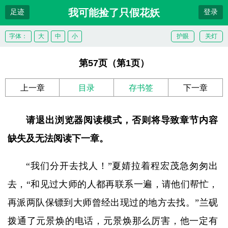
我可能捡了只假花妖
足迹
登录
字体：
大
中
小
护眼
关灯
第57页（第1页）
上一章
目录
存书签
下一章
请退出浏览器阅读模式，否则将导致章节内容
缺失及无法阅读下一章。
“我们分开去找人！”夏婧拉着程宏茂急匆匆出
去，“和见过大师的人都再联系一遍，请他们帮忙，
再派两队保镖到大师曾经出现过的地方去找。”兰砚
拨通了元景焕的电话，元景焕那么厉害，他一定有