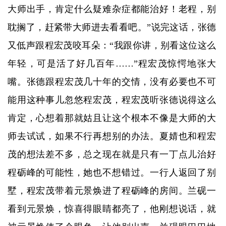
大师出手，肯定什么疑难杂症都能治好！老程，别
耽搁了，赶紧带大师进去看看吧。”说完这话，张德
又低声跟程宏茂咬耳朵：“我跟你讲，别看这位这么
年轻，可是活了好几百年……”程宏茂惊愕地张大
嘴。张德跟程宏茂几十年的交情，没有必要也不可
能用这种事儿忽悠程宏茂，程宏茂听张德说得这么
肯定，心想着那就姑且让这个根本不像是大师的大
师去试试，如果不行再想别的办法。夏婧也和程宏
茂的想法差不多，总之现在就是只有一丁点儿治好
程砺峰的可能性，她也不想错过。一行人返回了别
墅，程宏茂带着元景焕进了程砺峰的房间。兰砚一
看到元景焕，惊喜得眼睛都亮了，他刚想说话，就