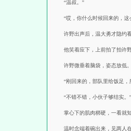
“温叔。”
“哎，你什么时候回来的，这
许野出声后，温大勇才隐约
他笑着应下，上前拍了拍许
许野微垂着脑袋，姿态放低
“刚回来的，部队里给饭足，
“不错不错，小伙子够结实。
掌心下的肌肉梆硬，一看就
温时念端着碗出来，见两人