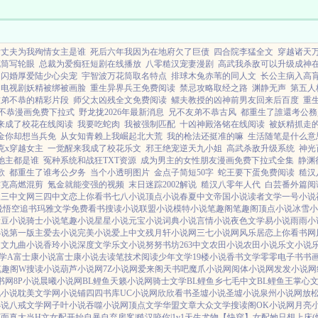
后丈夫为我殉情女主是谁
死后六年我因为在地府欠了巨债
四合院李猛全文
穿越诸天
花筒写轮眼
总裁为爱痴狂短剧在线播放
八零糙汉宠妻漫剧
高武我杀敌可以升级成神
闪婚厚爱陆少心尖宠
宇智波万花筒取名特点
排球木兔赤苇的同人文
长公主病入高
电视剧妖精被绑被画脸
重生异界兵王免费阅读
禁忌攻略取经之路
渊静无声
第五人
友弟不恭的精彩片段
师父太凶残全文免费阅读
鳏夫教授的凶神前男友回来后百度
重
不恭漫画免费下拉式
野龙拢2026年最新消息
兄不友弟不恭古风
都重生了誰還考公務
来成了校花在线阅读
我要吃蛇肉
我被强制匹配
十凶神殿洛铭在线阅读
被妖精抓走
金你却想当兵免
从女知青赖上我崛起北大荒
我的枪法还挺准的嘛
生活随笔是什么意
克x穿越女主
一觉醒来我成了校花乐文
邪王绝宠逆天九小姐
高武杀敌升级系统
神光
池主都是谁
冤种系统和战狂TXT资源
成为男主的女性朋友漫画免费下拉式全集
静渊
歌
都重生了谁考公夕务
当个小透明图片
金点子简短50字
蛇王要下蛋免费阅读
糙汉
杰克高燃混剪
氪金就能变强的视频
末日迷踪2002解说
糙汉八零年人代
白芸番外篇阅
三三中文网
三四中文
恋上你看书
七八小说
顶点小说
春夏中文
帝国小说
读者文学
一号小说
说
悟空追书
玛雅文学
免费看书
搜读小说
联盟小说
模特小说
笔趣阁
笔趣阁
顶点小说
冰雪小
青豆小说
骑士小说
笔趣小说
星星小说
元宝小说
词典小说
言情小说
夜色文学
易小说
雨雨小
小说
第一版主
爱去小说
完美小说
爱上中文
残月轩小说网
三七小说网
风乐居
恋上你看书网
中文
九曲小说
香玲小说
深度文学
乐文小说
努努书坊
263中文
农田小说
农田小说
乐文小说
学A
富士康小说
富士康小说
去读笔
技术阅读
少年文学
19楼小说
香书文学
零零电子书
书
笔趣阁W
搜读小说
葫芦小说网
7Z小说网
爱来阁
天书吧
魔爪小说网
阅体小说网
发发小说网
书网
8P小说
晨曦小说网
BL鲤鱼
天籁小说网
骑士文学
BL鲤鱼乡
七毛中文
BL鲤鱼王
掌心
九小说
耽美文学网
小说铺
四四书库
UC小说网
欣欣看书
圣墟小说
圣墟小说
泉州小说网
放
小说
八戒文学网
子叶小说
吞噬小说网
顶点文学
华盟文章
大众文学
搜读阁
OK小说网
月亮
下面真大
当H文女配开始自暴自弃
房客|糙汉
咬你|1v1
天生尤物【快穿】
女配她只想上床(