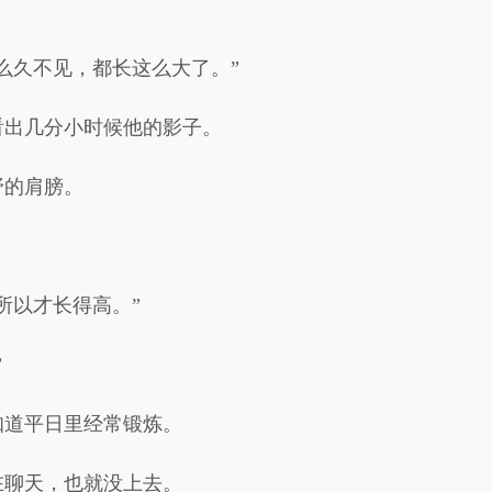
么久不见，都长这么大了。”
看出几分小时候他的影子。
野的肩膀。
。
所以才长得高。”
”
知道平日里经常锻炼。
在聊天，也就没上去。