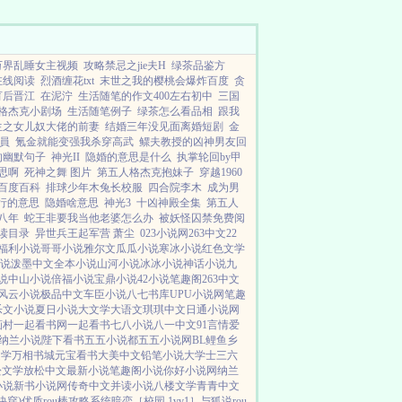
万界乱睡女主视频
攻略禁忌之jie夫H
绿茶品鉴方
在线阅读
烈酒缠花txt
末世之我的樱桃会爆炸百度
贪
肓后晋江
在泥泞
生活随笔的作文400左右初中
三国
格杰克小剧场
生活随笔例子
绿茶怎么看品相
跟我
生之女儿奴大佬的前妻
结婚三年没见面离婚短剧
金
員
氪金就能变强我杀穿高武
鳏夫教授的凶神男友回
的幽默句子
神光II
隐婚的意思是什么
执掌轮回by甲
思啊
死神之舞 图片
第五人格杰克抱妹子
穿越1960
百度百科
排球少年木兔长校服
四合院李木
成为男
行的意思
隐婚啥意思
神光3
十凶神殿全集
第五人
八年
蛇王非要我当他老婆怎么办
被妖怪囚禁免费阅
读目录
异世兵王起军营 萧尘
023小说网
263中文
22
福利小说
哥哥小说
雅尔文
瓜瓜小说
寒冰小说
红色文学
说
泼墨中文
全本小说
山河小说
冰冰小说
神话小说
九
说
中山小说
倍福小说
宝鼎小说
42小说
笔趣阁
263中文
风云小说
极品中文
车臣小说
八七书库
UPU小说网
笔趣
乐文小说
夏日小说
大文学
大语文
琪琪中文
日通小说网
画村
一起看书网
一起看书
七八小说
八一中文
91言情
爱
纳兰小说
陛下看书
五五小说都
五五小说网
BL鲤鱼乡
文学
万相书城
元宝看书
大美中文
铅笔小说
大学士
三六
松文学
放松中文
最新小说
笔趣阁小说
你好小说网
纳兰
小说
新书小说网
传奇中文
并读小说
八楼文学
青青中文
快穿)
优质rou棒攻略系统
暗恋［校园 1vv1］
与狐说
rou