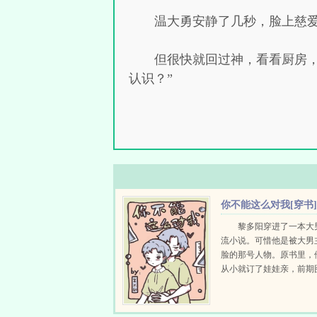
温大勇安静了几秒，脸上慈
但很快就回过神，看看厨房
认识？”
你不能这么对我[穿书
黎多阳穿进了一本大
流小说。可惜他是被大男
脸的那号人物。原书里，
从小就订了娃娃亲，前期
显赫家世，无所不用其极
因不清楚对方性向，时不
装，然而等男主十八岁那..