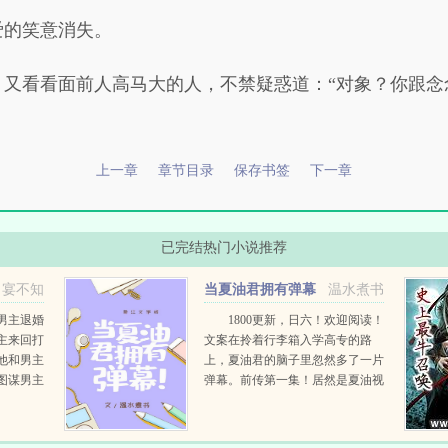
爱的笑意消失。
，又看看面前人高马大的人，不禁疑惑道：“对象？你跟念
上一章
章节目录
保存书签
下一章
已完结热门小说推荐
]
宴不知
当夏油君拥有弹幕
温水煮书
男主退婚
1800更新，日六！欢迎阅读！
主来回打
文案在拎着行李箱入学高专的路
他和男主
上，夏油君的脑子里忽然多了一片
图谋男主
弹幕。前传第一集！居然是夏油视
讨好，还
角开场！我还以为主角会是五条呢
时穿上女
五条也是主角，官方说了前传是双
.
男主～呜呜呜呜...