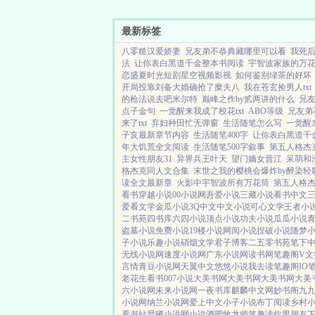
最新标签
八零糙汉爱娇妻
兄友弟不恭典藏哪里可以看
我死
法
让你表白黑道千金整本书阅读
宇智波家族的万
恋盛夏时光短剧星空视频影视
如何鉴别绿茶的好坏
开局投靠刘备大婚确抢了糜夫八
我在苍玄捡男人txt
的枪法说去吧米尔特
巅峰之作by贰两讲的什么
兄
点子金句
一觉醒来我成了校花txt
ABO等级
兄友弟
来了txt
弃妇种田忙无弹窗
生活随笔怎么写
一觉醒
子亥最新章节内容
生活随笔400字
让你表白黑道千
年大饥荒全文阅读
生活随笔500字叙事
第五人格杰
主女性朋友31
异界兵王叶天
望门嫡女晋江
呆萌和
格杰克同人文合集
末世之我的樱桃会爆炸by醉染轻
读全文最新章
火影中宇智波所有万花筒
第五人格
看书
穿越小说
00小说网
吾爱小说
三藏小说
看书中文
爱看文学
金瓜小说
3Q中文
中文小说
可心文学
王者小
二书苑
四书库
六四小说
顶点小说
功夫小说
瓜瓜小说
盗墓小说
免费小说
19楼小说
网阅小说
捏破小说
随梦
子小说
乐趣小说
硝烟文学
君子博客
二五零书苑
笔下
无线小说网
速度小说网
广东小说网
读书网
笔趣阁V
文
言情
青豆小说网
天翼中文
悠悠小说
我去读
笔趣阁IO
老花生看书
007小说
大美书网
大美书网
大美书网
大美
六小说网
未来小说网
一夜书库
麒麟中文网
妙书阁
九
小说网
纳兰小说网
爱上中文
小子小说
布丁阅读
乡村
看书站
晨曦小说网
小说酒吧
牧龙师
笔趣读
你男朋友