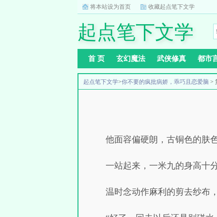
将本站设为首页
收藏起点笔下文学
起点笔下文学
首 页
玄幻魔法
武侠修真
都市
起点笔下文学
>
你不要的疯批病娇，乖巧且恋爱脑
>
他面容偏硬朗，古铜色的肤
一站起来，一米九的身高十
温时念动作麻利的剪去纱布