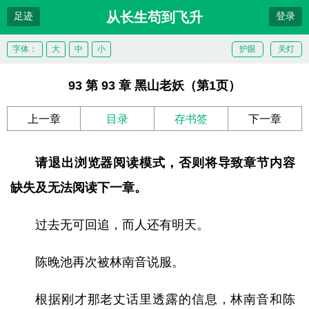
从长生苟到飞升
足迹
登录
字体：
大
中
小
护眼
关灯
93 第 93 章 黑山老妖（第1页）
上一章
目录
存书签
下一章
请退出浏览器阅读模式，否则将导致章节内容
缺失及无法阅读下一章。
过去无可回追，而人还有明天。
陈晚池再次被林南音说服。
根据刚才那老丈话里透露的信息，林南音和陈