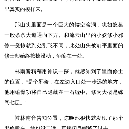
里真实的模样来。
那山头里面是一个巨大的镂空溶洞，犹如蚁巢
一般条条大道通向下方。和流云山里的小妖修小邪
修一受惊就到处乱飞不同，此处山头被削平里面的
修士却始终按捺没动，龟缩在一处。
林南音稍稍用神识一探，就感知到了里面修士
的位置，“是个邪修，在左边入口处十步远的地方，
他用缩骨功将自己隐藏在一石缝中。修为大概是练
气七层。”
被林南音告知位置，陈晚池很快就发现了那个
邪修所在，她也没二话，直接闪身瞬移了过去。