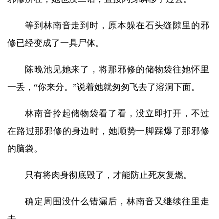
等到林南音走到时，原本躲在石头缝隙里的邪
修已经变成了一具尸体。
陈晚池见她来了，将那邪修的储物袋往她怀里
一丢，“你来分。”说着她就匆匆飞去了溶洞下面。
林南音拎起储物袋看了看，没立即打开，不过
在路过那邪修的身边时，她顺势一脚踩爆了那邪修
的脑袋。
只有将肉身彻底毁了，才能防止死灰复燃。
确定周围没什么错漏后，林南音又继续往里走