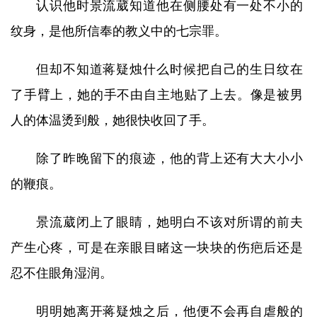
认识他时景流葳知道他在侧腰处有一处不小的
纹身，是他所信奉的教义中的七宗罪。
但却不知道蒋疑烛什么时候把自己的生日纹在
了手臂上，她的手不由自主地贴了上去。像是被男
人的体温烫到般，她很快收回了手。
除了昨晚留下的痕迹，他的背上还有大大小小
的鞭痕。
景流葳闭上了眼睛，她明白不该对所谓的前夫
产生心疼，可是在亲眼目睹这一块块的伤疤后还是
忍不住眼角湿润。
明明她离开蒋疑烛之后，他便不会再自虐般的