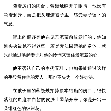
随着房门的闭合，蒋疑烛睁开了眼睛。他没有
急着起身，而是把头埋进被子里，感受妻子留下的
气息。
背上的痕迹是他在见景流葳前故意打的，他知
道央央最见不得这些。若是无法囚禁她的身体，就
只能通过唤起妻子对他的怜悯来留住景流葳的心。
他不否认自己的卑劣无耻，但如果能通过这样
的手段留住他的爱人，那也不失为一个好办法。
在被子里的蒋疑烛扣掉原本结痂的伤口，很快
紫红的血迹在白皙的皮肤上晕染开来，像是开出一
朵绯红色的彼岸花。