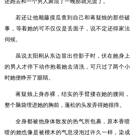
还跑去和一个男人厮混了一晚那就完蛋了。
若还让他顺藤摸瓜查到自己和蒋疑烛的那些破
事，等着她的可不仅仅是丢面子，说不定还得家法
伺候。
虽说太阳刚从东边冒出些影子时，伏在她身上
的男人才停下动作抱着她去清洗，可只过了两个小
时她便睁开了眼睛。
蒋疑烛上身赤裸，结实的手臂搂在她的腰间，
整个脑袋埋进她的胸前，蓬松的头发弄得她很痒。
全身都被他身体散发的热气所包裹，原本香喷
喷的她也像是被檀木的气息浸泡过许久一样，染成