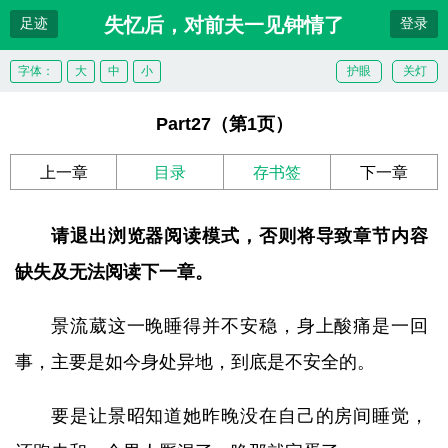
失忆后，对前夫一见钟情了
足迹
登录
字体：
大
中
小
护眼
关灯
Part27（第1页）
上一章
目录
存书签
下一章
请退出浏览器阅读模式，否则将导致章节内容
缺失及无法阅读下一章。
景流葳这一晚睡得并不安稳，身上酸痛是一回
事，主要是如今身处异地，到底是不安全的。
要是让景昭知道她昨晚没在自己的房间睡觉，