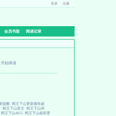
登录
注册
会员书架
阅读记录
、
开始阅读
漫
更新提醒
阎王下山更新最快超
新
阎王下山苏文
阎王下山评
剧
阎王下山4615
阎王下山超前更