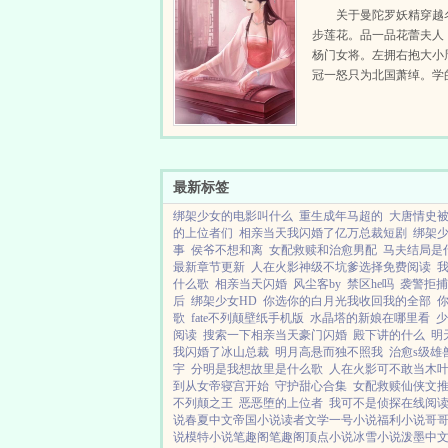
关于曼陀罗妖精穿越
步莲花。品一品花蕾夫人
杨门女将。左拥右抱大小
冠一怒只为北国萧绰。学
神功，睡的是极品女人。
程！...
最新标签
绑架少女的电影叫什么
重生成年马超的
大唐情史
的上位者们
相亲当天我闪婚了亿万总裁短剧
绑架
事
侯爷不想和离
女配救赎和治愈男配
马夫结局是
最新章节更新
人在火影神级不坑爹选择免费阅读
我
什么歌
相亲当天闪婚
风尘客by
禁区he吗
袭警拒捕
后
绑架少女HD
你选你的白月光我收回我的全部
歌
fate不列颠壁纸手机版
水晶塔的新娘在哪里看
少
阅读
搜索一下相亲当天豪门闪婚
殿下讲的什么
明
我闪婚了冰山总裁
明月高悬而独不照我
治愈s级雄
宇
分明是我想故里是什么歌
人在火影可不敢当木叶
到从女帝寝宫开始
守护甜心合集
女配救赎仙侠文
不列颠之王
恶恶堕的上位者
我可不是侦探在线阅
说
春夏中文
帝国小说
读者文学
一号小说
福利小说
哥
说
模特小说
笔趣阁
笔趣阁
顶点小说
冰雪小说
泼墨中