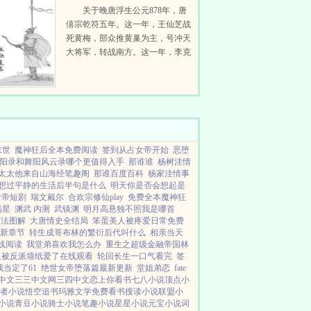
关于晚唐浮生公元878年，唐
僖宗乾符五年。这一年，王仙芝战
死黄梅，部众推黄巢为主，号冲天
大将军，转战南方。这一年，李克
用杀大同军使段文楚，父子二人发
动叛乱，沙陀兵马抄掠河东。这一
年，江南盗贼蜂起，连陷州郡。这
一年，河南连...
末世
魔神狂后全本免费阅读
签到从占女帝开始
恶堕
阳录和舞阳风云录哪个更值得入手
那谁谁
杨树洼情
太太他来自山海经笔趣阁
那谁百度百科
杨家洼情事
想过平静的生活后半句是什么
明天你是否会想起是
女帝短剧
瑞文戴尔
合欢宗修仙play
免费全本魔神狂
满星
渊武 内测
武镇渊
明月高悬独不照我是哪首
打法图解
大唐情史全结局
笨蛋美人被疼爱日常免费
新章节
转生成哥布林的繁衍后代叫什么
相亲当天
线阅读
我堂弟喜欢我怎么办
重生之超级金融帝国林
人被反派墙纸爱了在线观看
轮回长生一口气看完
签
当定了61
绝世女帝堕落篇最新更新
堂姐弟恋
fate
中文
三三中文网
三四中文
恋上你看书
七八小说
顶点小
者小说
悟空追书
玛雅文学
免费看书
搜读小说
联盟小
小说
青豆小说
骑士小说
笔趣小说
星星小说
元宝小说
词