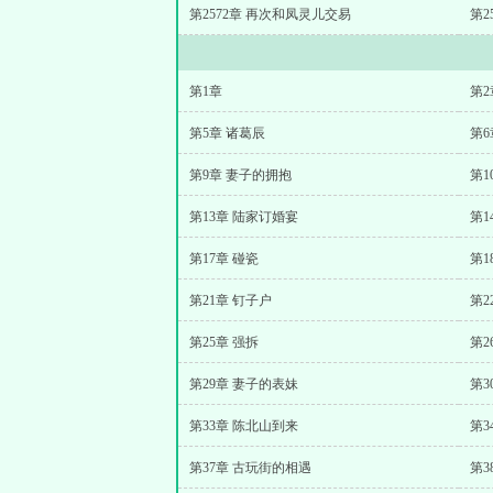
第2572章 再次和凤灵儿交易
第2
第1章
第2
第5章 诸葛辰
第6
第9章 妻子的拥抱
第1
第13章 陆家订婚宴
第1
第17章 碰瓷
第1
第21章 钉子户
第2
第25章 强拆
第2
第29章 妻子的表妹
第3
第33章 陈北山到来
第3
第37章 古玩街的相遇
第3