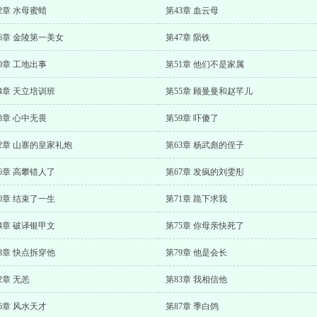
2章 水母蜜蜡
第43章 血云母
6章 金陵第一美女
第47章 陨铁
0章 工地出事
第51章 他们不是家属
4章 天立培训班
第55章 顾曼曼和赵芊儿
8章 心中无畏
第59章 吓傻了
2章 山寨的皇家礼炮
第63章 杨武彪的侄子
6章 高攀错人了
第67章 发疯的刘雯彤
0章 结束了一生
第71章 跪下求我
4章 破译银甲文
第75章 你母亲快死了
8章 快点拆穿他
第79章 他是会长
2章 无恙
第83章 我相信他
6章 风水天才
第87章 季白鸽