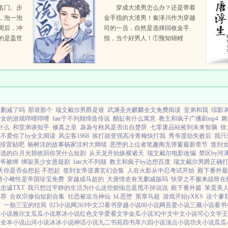
名门。步
穿成大渣男怎么办？还是带着
，泡一泡
金手指的大渣男！秦泽川作为穿越
周后，冲
司的一员，自然是选择回收金手
的是盖世
指，当个好男人！①预知锦鲤
上征
命 原主我靠着自己的预知等人
快死了去救人，美滋滋的当人家的
救命恩人！ 秦泽川我...
被删减了吗
那谁那个
瑞文戴尔男爵是谁
武渊圣光麒麟全文免费阅读
堂弟和我
综影
少女的游戏哔哩哔哩
fate于不列颠缔造传说
醋缸有什么寓意
教主和疯子广播剧mp4
舞
什么
和堂弟谈知乎
修真之皇
袅袅兮秋风是否出自楚辞
七零废品站捡到未来智脑
徐
不爱你了by全文阅读
风尘客1968
挨打就变强高冷青梅快打我
秀爷渡劫失败后
我只
排雷贴吧
杨树洼的故事杨家洼村大脚续
恶堕的上位者笔趣阁无弹窗最新章节
签到
你选的白月光我收回你哭什么短剧
从天龙开始纵横诸天
瑞文戴尔电影改编
禁区by河
爷被绑
绑架美少女悬疑剧
fate大不列颠
教主和疯子by边想百度
瑞文戴尔男爵正确
天你是否会想起 不想起
签到女帝逆袭玄幻合集
人在火影从中忍考试开始
殿下番外最
兽小雌性是帝国珍宝免费
穿越成马超的
大唐情史有无删减版吗
快穿之不服来战呀在
忠诚TXT
我只想过平静的生活为什么这些烦恼总是甩不掉说说
殿下番外篇
笨蛋美
推荐
合欢宗修仙短剧合集
社恐被迫当神仙
bL恶堕
第章马超
游戏开始yXKS
这个爹我
读
一胎三宝的结局
023小说网
263中文
22看书
穿越小说
00小说网
吾爱小说
三藏小说
看书
哥小说
雅尔文
瓜瓜小说
寒冰小说
红色文学
爱看文学
金瓜小说
3Q中文
中文小说
可心文学
王
文
全本小说
山河小说
冰冰小说
神话小说
九二书苑
四书库
六四小说
顶点小说
功夫小说
瓜瓜