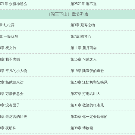
571章 永恒神通么
第2570章 退不退
《阎王下山》章节列表
章 红松露
第3章 延寿之物
章 一箭双雕
第7章 陆琴心
0章 祝文竹
第11章 麓月商会
4章 我不离婚
第15章 习武之人
8章 平凡的小人物
第19章 陆宣仪的道歉
2章 杨武彪来访
第23章 江奶奶和陆晚风
6章 万豪夜总会
第27章 打电话叫人
0章 没有面子
第31章 敬酒的张湘儿
4章 最厉害的姐夫
第35章 你一定会后悔的
8章 夜明珠
第39章 博物斋