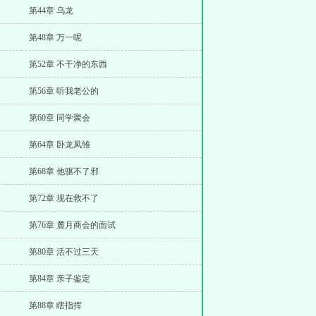
第44章 乌龙
第48章 万一呢
第52章 不干净的东西
第56章 听我老公的
第60章 同学聚会
第64章 卧龙凤雏
第68章 他驱不了邪
第72章 现在救不了
第76章 麓月商会的面试
第80章 活不过三天
第84章 亲子鉴定
第88章 瞎指挥