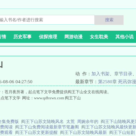
搜索
言情
历史军事
侦探推理
网游动漫
女生耽美
其他小说
山
动 作：
加入书架
、
章节目录
8-06 04:27:50
最新章节：
第2580章 死讯弥
者：苍月夜所著，起点笔下文学免费提供阎王下山全文在线阅读。
笔下文学 网址：www.qdbxwx.com 阎王下山
全集免费版
阎王下山苏文陆晚风名
太荒
周婉余年的
阎王下山陆晚风
免费阅读
阎王下山免费阅读最新章节笔趣阁
阎王下山苏文陆晚风最快更
免费观看
阎王下山苏文更新提醒
阎王下山苏文陆晚风最新
阎王下山短