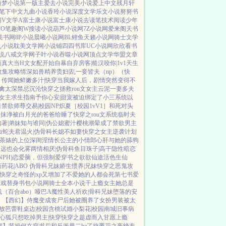
随梦小说
第一版主
爱去小说
完美小说
爱上中文
残月轩
笔下中文
九曲小说
香玲小说
深度文学
乐文小说
努努书
阁V
文学A
富士康小说
富士康小说
去读笔
技术阅读
少年
IO
笔趣阁W
搜读小说
葫芦小说网
7Z小说网
爱来阁
天书
美书网
8P小说
晨曦小说网
BL鲤鱼
天籁小说网
骑士文学
九小说
耽美文学网
小说铺
四四书库
UC小说网
欣欣看书
说
八戒文学网
子叶小说
吞噬小说网
顶点文学
华盟文章
面真大
当H文女配开始自暴自弃
房客|糙汉
咬你|1v1
天生
收集攻略
情深如兽
精养贵妇|乱
一妾皆夫（np）
（快
）
传闻她鲜嫩多汁|快穿
当我嫁人后，剧情突然变得不
禽太深
禁忌沉沦
快穿之拯救rou文女主
云泥
一妻多夫
女主求生指南
予你心安|甜宠
被迫绑定了小三系统以
引禁欲师尊
交易|校园NP
炽夏［校园1vV1］
和死对头
干抹净
被白月光的爸爸给睡了
快穿之rou文系统
临时夫
著|弟妹
知与谁同|伪公媳
蜜汁樱桃
潮晕
成了禁欲男主
白蛇夫君
温火|伪骨科
长媳不如妻
快穿之女主逆袭计划
茶婊的上位
深闺淫情
长公主的小情郎
心肝与她的舔狗
永远也会化雾
两情相厌|伪骨科
鱼目珠子|高干
隐性暗恋
PH)
恋爱脑，但强制爱
穿书之欲欲仙途
活色生仙
药花|ABO 伪骨科兄妹
娇生惯养|兄妹
快穿之恶鬼攻
快穿之奇怪的xp又增加了
不爱她的人都会死
第七书
爱
床戏替身
书包小说网
骑士全本小说
干上瘾
女主她总是
浅（百合abo）哑巴A
魔性美人
祈欢|骨科兄妹
堕落的安
！
【西幻】侍魔
变成丧尸后她被圈养了
女扮男装被太
放
芭蕾鞋
桌边|校园
含桃
试婚
小梨花|校园
南城旧事
病
心狐只想吃掉男主|快穿
快穿之趁虚而入
甘愿上瘾