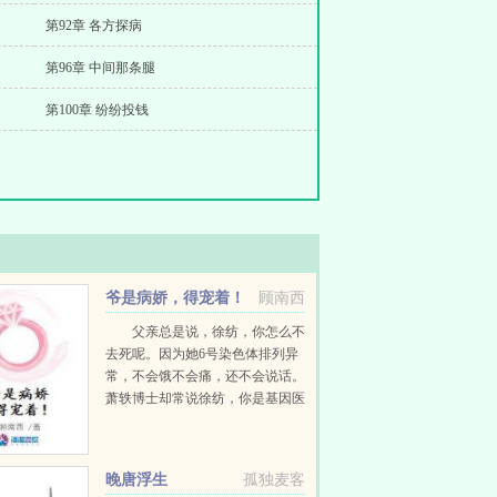
第92章 各方探病
第96章 中间那条腿
第100章 纷纷投钱
爷是病娇，得宠着！
顾南西
父亲总是说，徐纺，你怎么不
去死呢。因为她6号染色体排列异
常，不会饿不会痛，还不会说话。
萧轶博士却常说徐纺，你是基因医
学的传奇。因为她的视力与听力是
正常人类的二十一倍，奔跑弹跳臂
力是三十三倍，再生与自愈能力高
晚唐浮生
孤独麦客
达八十四倍。周边的人...