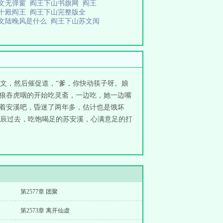
全文无弹窗
阎王下山书旗网
阎王
十殿阎王
阎王下山完整版全
文陆晚风是什么
阎王下山苏文阅
文，然后催促道，“爹，你快动筷子呀。娘
也狼吞虎咽的开始吃灵斋，一边吃，她一边嘴
由着安溪吧，昏迷了两年多，估计也是饿坏
个时辰过去，吃饱喝足的苏安溪，心满意足的打
第2577章 团聚
第2573章 离开仙虚