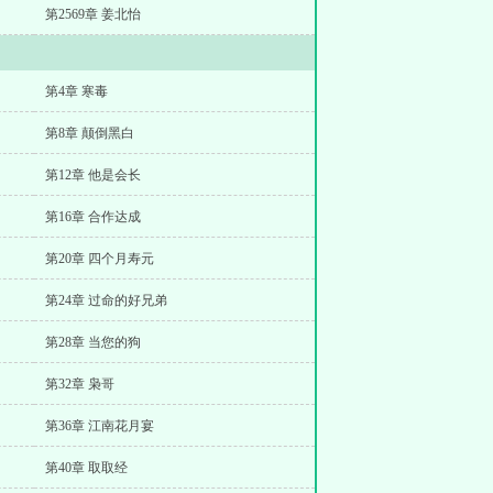
第2569章 姜北怡
第4章 寒毒
第8章 颠倒黑白
第12章 他是会长
第16章 合作达成
第20章 四个月寿元
第24章 过命的好兄弟
第28章 当您的狗
第32章 枭哥
第36章 江南花月宴
第40章 取取经