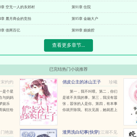
0章 空无一人的东郊村
第91章 住院
4章 麓月商会的竞拍
第95章 金融大户
8章 借两百亿
第99章 娘娘腔
查看更多章节...
已完结热门小说推荐
宋灼灼
俏皮公主的冰山王子
珍曦
初一是个星
第一，我不叫喂。第二，你们
在与妈妈
是谁不关我的事。第三，我没有嚣
梦娱乐
张，嚣张的人是你。第四，有本事
而疯狂给
你就开除我。初次见面，她就惹上
锅侠，连
了学校的恶霸，可是，她不怕...
初一麻
...
名门艳旅
渣男洗白纪事[快穿]
江湖不见