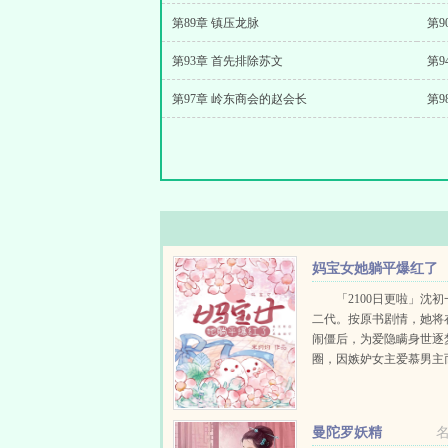
第89章 镇压龙脉
第9
第93章 首先排除苏文
第9
第97章 岭东商会的赵会长
第9
妈宝女她躺平爆红了
「2100日更啦」沈
二代。按原书剧情，她将
闹僵后，为爱隐瞒身世逐
圈，因嫉妒女主爱慕男主
男女主搞事，最终变成背
累妈妈一起被全网黑。沈
了。恋爱脑是不可能的！要做
曼陀罗妖精