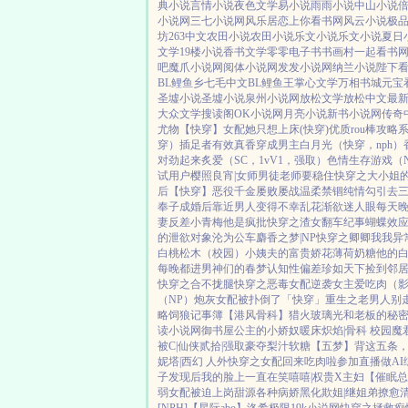
典小说
言情小说
夜色文学
易小说
雨雨小说
中山小说
小说网
三七小说网
风乐居
恋上你看书网
风云小说
极
坊
263中文
农田小说
农田小说
乐文小说
乐文小说
夏日
文学
19楼小说
香书文学
零零电子书
书画村
一起看书
吧
魔爪小说网
阅体小说网
发发小说网
纳兰小说
陛下
BL鲤鱼乡
七毛中文
BL鲤鱼王
掌心文学
万相书城
元宝
圣墟小说
圣墟小说
泉州小说网
放松文学
放松中文
最
大众文学
搜读阁
OK小说网
月亮小说
新书小说网
传奇
尤物【快穿】
女配她只想上床(快穿)
优质rou棒攻略
穿）插足者
有效真香
穿成男主白月光（快穿，nph）
对劲起来
炙爱（SC，1vV1，强取）
色情生存游戏（N
试用户
樱照良宵|女师男徒
老师要稳住
快穿之大小姐
后【快穿】
恶役千金屡败屡战
温柔禁锢
纯情勾引
去三
奉子成婚后
靠近男人变得不幸
乱花渐欲迷人眼
每天晚
妻
反差小青梅
他是疯批
快穿之渣女翻车纪事
蝴蝶效
的泄欲对象
沦为公车
麝香之梦|NP
快穿之卿卿我我
异
白桃松木（校园）
小姨夫的富贵娇花
薄荷奶糖
他的
每晚都进男神们的春梦
认知性偏差
珍如天下
捡到邻
快穿之合不拢腿
快穿之恶毒女配逆袭
女主爱吃肉
（
（NP）
炮灰女配被扑倒了「快穿」
重生之老男人别
略
饲狼记事簿
【港风骨科】猎火
玻璃光
和老板的秘
读小说网
御书屋
公主的小娇奴
暖床
炽焰|骨科 校园
魔
被C|仙侠
贰拾|强取豪夺
梨汁软糖
【五梦】背这五条
妮塔|西幻 人外
快穿之女配回来吃肉啦
参加直播做A
子发现后
我的脸上一直在笑嘻嘻|权贵X主妇
【催眠总
弱女配被迫上岗
甜源
各种病娇黑化
欺姐|继姐弟
撩愈