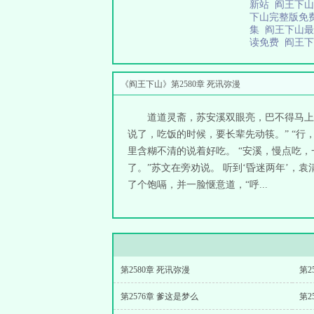
新站
阎王下
下山完整版免
集
阎王下山
读免费
阎王
《阎王下山》第2580章 死讯弥漫
道道灵斋，苏安溪双眼亮，巴不得马上
说了，吃饭的时候，要长辈先动筷。” “
里含糊不清的说着好吃。 “安溪，慢点吃
了。”苏文在旁劝说。 听到‘昏迷两年’，
了个饱嗝，并一脸惬意道，“呼...
第2580章 死讯弥漫
第2
第2576章 爹这是梦么
第2