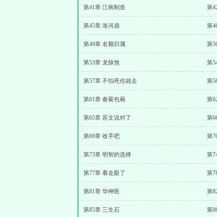
第41章 江南制造
第4
第45章 洛河鼎
第4
第49章 名额归属
第5
第53章 龙脉煞
第5
第57章 不怕死你就去
第5
第61章 春菊包厢
第6
第65章 苏文说对了
第6
第69章 收手吧
第7
第73章 明智的选择
第7
第77章 看走眼了
第7
第81章 华神医
第8
第85章 三生石
第8