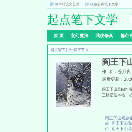
将本站设为首页
收藏起点笔下文学
起点笔下文学
首 页
玄幻魔法
武侠修真
都市
起点笔下文学
>
阎王下山
阎王下
作 者：苍月夜
最后更新：2026-0
阎王下山是由作
三秒记住本站：起点
阎王下山短剧
前
阎王下山
价
阎王下山