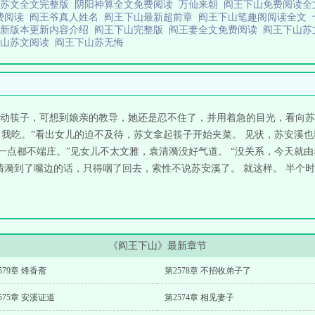
山苏文全文完整版
阴阳神算全文免费阅读
万仙来朝
阎王下山免费阅读
费阅读
阎王爷真人姓名
阎王下山最新超前章
阎王下山笔趣阁阅读全文
最新版本更新内容介绍
阎王下山完整版
阎王妻全文免费阅读
阎王下山苏
下山苏文阅读
阎王下山苏无悔
动筷子，可想到娘亲的教导，她还是忍不住了，并用着急的目光，看向苏
行，我吃。”看出女儿的迫不及待，苏文拿起筷子开始夹菜。 见状，苏安溪
，一点都不端庄。”见女儿不太文雅，袁清漪没好气道。 “没关系，今天就
袁清漪到了嘴边的话，只得咽了回去，索性不说苏安溪了。 就这样。 半
《阎王下山》最新章节
579章 烽香斋
第2578章 不招收弟子了
575章 安溪证道
第2574章 相见妻子