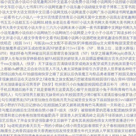
倍福小说
宝鼎小说
42小说
笔趣阁
263中文
盗墓小说
免费小说
19楼小说
网阅小说
捏破小说
品中文
车臣小说
八七书库
UPU小说网
笔趣子小说
乐趣小说
硝烟文学
君子博客
二五零书苑
小说
大文学
大语文
琪琪中文
日通小说网
无线小说网
速度小说网
广东小说网
读书网
笔趣
网
一起看书
七八小说
八一中文
91言情
爱言情
青豆小说网
天翼中文
悠悠小说
我去读
笔趣阁
看书
五五小说都
五五小说网
BL鲤鱼乡
老花生看书
007小说
大美书网
大美书网
大美书网
大
看书
大美中文
铅笔小说
大学士
三六六小说网
未来小说网
一夜书库
麒麟中文网
妙书阁
九
新小说
笔趣阁小说
你好小说网
纳兰小说网
纳兰小说网
爱上中文
小子小说
布丁阅读
乡村小
中文
并读小说
八楼文学
青青中文
看书站
晨曦小说网
小说酒吧
牧龙师
笔趣读
你男朋友下
系统
暗恋［校园 1vv1］
与狐说
rou文女配不容易[快穿]
幸瘾|校园np
文火煨青梅|甜宠
爱意
香欲
魅魔养成记
碎玉成欢
喷泉|高NP
娇柔多汁|1vv1
盲冬（NP，替身上位，追妻火葬场
PH）
艳妇怀春
与男神被迫同居后
靡靡宫春深
纵情（NP）
快穿之睡遍男神(nph)
兽医
入
的噩梦人生
每次快穿睁眼都在被PA
校园里的娇软美人
吹花嚼蕊
蹙蛾眉|古言
失贞|NP
虐文
千rou文做路人（快穿）
天下谋妆|古言
满级绿茶穿成炮灰女配
穿成男主的炮灰前妻
勾
上都被cha
醉酒之后
合欢功法害人不浅
入禽太深
艳嫁录
暗引力
穿进兽人世界被各种吃
应
浪情
以婚为名
AV拍摄指南
快穿之睡了反派以后
伪装魔王与祭品勇者
屋檐下|校园
见微知
常现象|婚后
远在天边
快穿之J液收集之旅
女配她只想被渣
燥雨|校园
强行侵占|骨科/强制
白月光
顶级暴徒
应召男菩萨
【快穿】吃掉那只小白兔
酸甜|校园暗恋
课后补习（师生）
绿
居手机后
离婚后她不装了
就是要睡男主
这爱真恶心
极守夫德|甜宠
小兔子乖乖|青梅竹马
影视同人）勾引深情男主
极宠(兄妹骨科)
白羊|校园
漂亮少将O被军A灌满后
修仙修罗场 (N
走
勾引闺蜜男友(NP)
末世玩物生存指南
月亮为证
城里侄女和乡下叔叔
除妖传|1vv1
碾碎芍
密
苏小野的YIN乱日记
撩动心弦|校园
她又娇又媚
将就|青梅竹马
离婚前一天和老公上床了
君与魔后的婚后生活
情难自禁|小姨子×姐夫
（快穿）被狠狠疼爱的恶毒女配
渡她|快穿
，悟透
和老公的爸爸拍激情戏
偏爱|高干 甜宠
兽人的宝藏
高岭之花|高干
绿茶婊的上位
缘
I综艺后我火了
拜金女穿进强取豪夺文后躺平了
虚有其表|校园
色情女大绝赞直播进行中
攻】lsp老蛇皮的春天
百无一用的小师妹
心情小雨
贵妃奴
春潮
双子太子
春枝嫋嫋
含苞待
清釉
重生之肉香四溢
欲骨天香
诱她沦陷
友情变质
重生年代文的路人甲
展宫眉
袚灾祛秽
黑